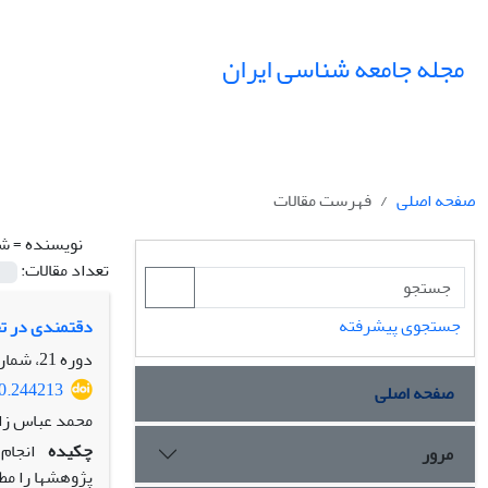
مجله جامعه شناسی ایران
صفحه اصلی
فهرست مقالات
نویسنده =
شم
تعداد مقالات:
جستجوی پیشرفته
دقتمندی در ت
دوره 21، شماره 2، تابستان 1399، صفحه
20.244213
صفحه اصلی
محمد عباس زا
چکیده
انجام
مرور
پژوهش­ها را مط