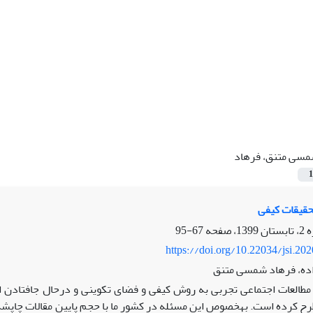
سی متنق، فرهاد
1
حقیقات کیفی
67-95
https://doi.org/10.22034/jsi.20
ده، فرهاد شمسی متنق
 مطالعات اجتماعی تجربی به روش کیفی و فضای تکوینی و درحال جافتادن این
رح کرده است. به­خصوص این مسئله در کشور ما با حجم پایین مقالات چاپ­شده 