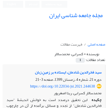
ورود به سامانه
ثبت نام
English
مجله جامعه شناسی ایران
صفحه اصلی
فهرست مقالات
نویسنده =
کسرایی، محمدسالار
تعداد مقالات:
1
سید فخرالدین شادمان، ایستاده بر زمینِ زبان
دوره 21، شماره 4، زمستان 1399، صفحه
3-21
https://doi.org/10.22034/jsi.2021.244638
محمدسالار کسرایی، ریتا اصغرپور
چکیده
این تحقیق در‌صدد است به خوانشِ اندیشۀ "سید
فخرالدین شادمان" از تجدد و مسائل برآمده از آن در چارچوب