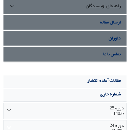
راهنمای نویسندگان
گرایی به­عنوان معادل­های بنیادگرایی اسلامی به­دست آمده که پس
از نقد و بررسی آن­ها سه مفهوم «سلفی جهادی»، «نص­گرایی جهادی»
و «نص­گرایی تکفیری»
ارسال مقاله
به­عنوان معادل­های کم و بیش نزدیک به بنیادگرایی اسلامی،
پیشنهاد گردیده­اند.
داوران
تماس با ما
مقالات آماده انتشار
شماره جاری
دوره 25
(1403)
دوره 24