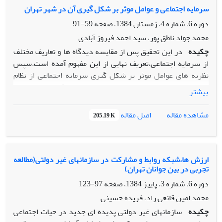
18 سال و بالاتر ساکن شهر خرم‌آباد است که با استفاده از فرمول
میزان تمایل مالکان به مشارکت در یکپارچه سازی مزروعی می
سرمایه اجتماعی و عوامل موثر بر شکل گیری آن در شهر تهران
کوکران تعداد 384 نفر به‌عنوان نمونه تعیین شد. روش نمونه‌گیرى
باشند.
دوره 6، شماره 4، زمستان 1384، صفحه
59-91
این پژوهش روش طبقه‌اى و خوشه‌اى چندمرحله‌اى است. نتایج
محمد جواد ناطق پور، سید احمد فیروز آبادی
این پژوهش نشان مى‌دهد که بین پایگاه اقتصادى ـاجتماعى مردم
چکیده
در این تحقیق پس از مقایسه دیدگاه ها و تعاریف مختلف
شهر خرم‌آباد و نگرش آنان به مشارکت سیاسى رابطه معنادارى
از سرمایه اجتماعی،تعریف نهایی از این مفهوم آمده است.سپس
وجود دارد. یافته‌ها نشان مى‌دهند پاسخ‌گویانى که داراى پایگاه
نظریه های عوامل موثر بر شکل گیری سرمایه اجتماعی از نظام
اقتصادى ـاجتماعى پایین هستند با مشارکت سیاسى مخالفت
پاتنام،برم وران،افه و فوش،کریشنا و افف،گلیزر،لایبسون و
بیشترى داشته‌اند.
بیشتر
ساکردوت،پاراگال،گلیکان و هوک و مرنیسی نیز به صورت مقایسه
ای آمده،و با روش پیمایش سرمایه اجتماعی در تهران بررسی شده
اصل مقاله
مشاهده مقاله
205.19 K
و با تحلیل عاملی مولفه های آن به چهار عامل اصلی اعتماد
عمومی،اعتماد نهادی،آگاهی و مشارکت های رسمی و مشارکت های
غیر رسمی(خیریه ای -مذهبی و همیارانه) تقلیل یافته اند و مدل
نظری عوامل موثر بر شکل گیری سرمایه اجتماعی و چهار عامل آن
ارزش ها،شبکه روابط و مشارکت در سازمانهای غیر دولتی(مطالعه
تجربی در بین جوانان تهران)
نیز ارائه شده است.
دوره 6، شماره 3، پاییز 1384، صفحه
97-123
محمد امین قانعی راد، فریده حسینی
چکیده
سازمانهای غیر دولتی پدیده ای جدید در حیات اجتماعی