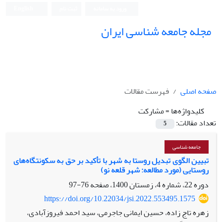
ورود به سامانه
ثبت نام
English
مجله جامعه شناسی ایران
صفحه اصلی
فهرست مقالات
کلیدواژه‌ها =
مشارکت
تعداد مقالات:
5
جامعه شناسی
تبیین الگوی تبدیل روستا به شهر با تأکید بر حق به سکونتگاه‌های‌
روستایی (مورد مطالعه: شهر قلعه نو)
دوره 22، شماره 4، زمستان 1400، صفحه
76-97
https://doi.org/10.22034/jsi.2022.553495.1575
زهره تاج زاده، حسین ایمانی جاجرمی، سید احمد فیروزآبادی،