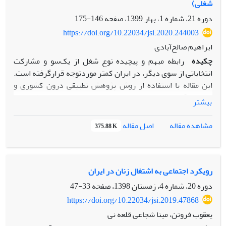
شغلی)
وضعیت ایران نمایان ساخت که شرایط کلان ایران در رابطه با
عوامل اقتصادی و سیاسی برای توسعه ا.م.ع.ص (ارتباط متقابل
دوره 21، شماره 1، بهار 1399، صفحه
146-175
علم و صنعت ) به‌هیچ‌وجه مناسب نبوده اما عوامل فرهنگی و
https://doi.org/10.22034/jsi.2020.244003
اجتماعی وضعیت نسبتاً خوبی برای ا.م.ع.ص دارند.
ابراهیم صالح‌آبادی
چکیده
رابطه مبهم و پیچیده نوع شغل از یک‌سو و مشارکت
انتخاباتی از سوی دیگر، در ایران کمتر موردتوجه قرارگرفته است.
این مقاله با استفاده از روش پژوهش تطبیقی درون کشوری و
مقایسه گروه‌های مختلف شغلی، در سطح سیستمی در تلاش است
بیشتر
تا رابطه بین این دو را در انتخابات ریاست‌جمهوری دوره دهم و
یازدهم و تا حدودی دوره دوازدهم بررسی کند. نتایج تحقیق
اصل مقاله
مشاهده مقاله
375.88 K
نشان داد که دوره‌های انتخاباتی به‌عنوان یک متغیر مستقل تأثیر
اساسی بر مشارکت انتخاباتی دارد و این امر مانع از تجمیع
دوره‌های انتخاباتی در یک شاخص می‌شود. مشارکت انتخاباتی در
بین مشاغل دولتی نسبت به مشاغل خصوصی در دو دوره
رویکرد اجتماعی به اشتغال زنان در ایران
ریاست‌جمهوری دهم و یازدهم پایین است که مغایر با یافته‌های
دوره 20، شماره 4، زمستان 1398، صفحه
33-47
محققان دیگر است. میزان مشارکت انتخاباتی مشاغل زیر کم است:
https://doi.org/10.22034/jsi.2019.47868
1. کارکنان خدماتی و فروشندگان، 2. تکنسین‌ها و دستیاران، 3.
یعقوب فروتن، مینا شجاعی قلعه نی
متخصصان و 4. کارگران ساده.