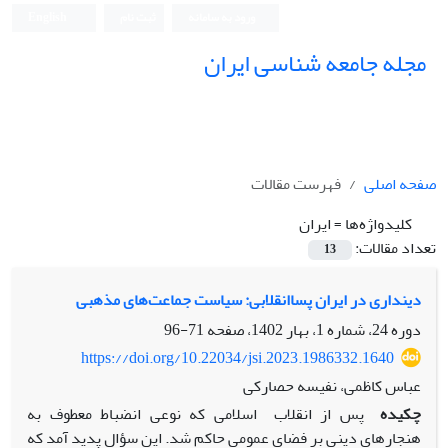
ورود به سامانه
ثبت نام
English
مجله جامعه شناسی ایران
صفحه اصلی
فهرست مقالات
کلیدواژه‌ها =
ایران
تعداد مقالات:
13
دینداری در ایران پساانقلابی: سیاست جماعت‌های مذهبی
دوره 24، شماره 1، بهار 1402، صفحه
71-96
https://doi.org/10.22034/jsi.2023.1986332.1640
عباس کاظمی، نفیسه حصارکی
چکیده
پس از انقلاب اسلامی که نوعی انضباط معطوف به
هنجارهای دینی بر فضای عمومی حاکم شد. این سؤال پدید آمد که