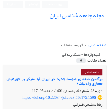
ورود به سامانه
ثبت نام
English
مجله جامعه شناسی ایران
صفحه اصلی
فهرست مقالات
کلیدواژه‌ها =
سبک زندگی
تعداد مقالات:
6
جامعه شناسی
برآمدن طبقه­ ی متوسط جدید در ایران (با تمرکز بر حوزه­های
معماری و ادبیات)
دوره 23، شماره 4، زمستان 1401، صفحه
95-117
https://doi.org/10.22034/jsi.2023.556175.1596
رضا تسلیمی طهرانی