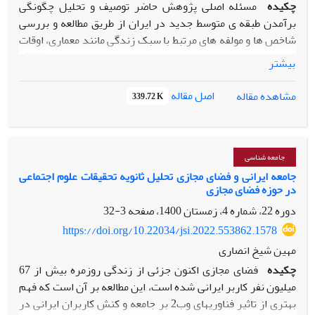
چکیده
مسئله اصلی پژوهش حاضر توصیف و تحلیل چگونگی
برآمدن طبقه ­ی متوسط جدید در ایران از طریق مطالعه و بررسی
شاخص­ ها و مولفه­ های مرتبط با سبک زندگی مانند معماری، اوقات
فراغت، روابط اجتماعی و ... در بازه­ ی زمانی سالهای 1300-
بیشتر
1320ه.ش و دستیابی به جهان بینی، معانی، ارزش­ ها و اندیشه
های اعضای این طبقه در دوره­ زمانی ذکر شده است. در پژوهش
اصل مقاله
مشاهده مقاله
339.72 K
حاضر به منظور دستیابی به هدف های تحقیق از روش­ تاریخی با
رویکرد کیفی و روش تحلیل محتوای کیفی استفاده شده است.
بر اساس یافته ­های این پژوهش، تحولات معماری و شهرسازی در
دوره­ی پهلوی اول و بازخوانی و تحلیل رمان های نوشته شده از
جامعه شناسی
سوی نویسندگان شاخص این دوره از چگونگی ظهور تمایزهای
جامعه ایرانی و فضای مجازی تحلیل ثانویه تحقیقات علوم اجتماعی
در حوزه فضای مجازی
طبقاتی، شکل ­گیری طبقه­ متوسط جدید و سبک زندگی متناظر با آن
خبر می دهد. در این راستا، اتکا به معیارهای جدید معماری در
دوره 22، شماره 4، زمستان 1400، صفحه
3-32
بنای ساختمان­ های عمومی و خصوصی و امکانات و فضاهای جدید
https://doi.org/10.22034/jsi.2022.553862.1578
شهری مانند سینما­ها، کافه­ ها و مغازه­ ها در کنار برجسته شدن
مهین شیخ انصاری
موضوع هایی مانند حضور زنان در زندگی اجتماعی، تحصیل و
چکیده
فضای مجازی اکنون جزئی از زندگی روزمره بیش از 67
اشتغال زنان، عشق و ازدواج به سبک جدید و پدید آمدن مشکل
میلیون نفر کاربر ایرانی شده است، این مطالعه بر آن است که فهم
های خانوادگی و مسائل اجتماعی نوظهور نشان­ دهنده چگونگی
بهتری از تاثیر فناوری­های وب2 بر جامعه و کنش کاربران ایرانی در
ظهور این طبقه و سبک زندگی اعضای آن است. بررسی­ ها و