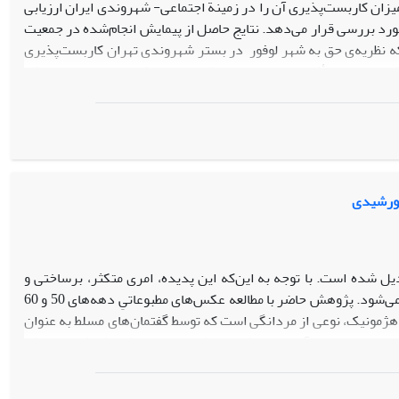
یزان کاربست‌پذیری آن را در زمینة اجتماعی- شهروندی ایران ارزیابی
مورد بررسی قرار می‌دهد. نتایج حاصل از پیمایش انجام‌شده در جمعیت
دهد که نظریه‌ی حق به شهر لوفور در بستر شهروندی تهران کاربست‌پذیری
یدی دارد، تأثیر معناداری بر ادراک از حق به شهر در تهران ندارد که
 شهروندی در اجتماعات متفاوت باشد. نتیجة رگرسیون لجستیک نیز نشان
دهد که مشارکت زنان در شهر و اختصاص‌یابی فضای شهری به زنان کمتر
ع بازی می‌کند.
ل شده است. با توجه به این‌که این پدیده، امری متکثر، برساختی و
تاریخی است، در فرهنگ‌ها و گفتمان‌های گوناگون، به شکل‌ها و شیوه‌های متفاوتی تجربه می‌شود. پژوهش حاضر با مطالعه عکس‌های مطبوعاتیِ دهه‌های 50 و 60
هژمونیک، نوعی از مردانگی است که توسط گفتمان‌های مسلط به عنوان
 نسبت خود را با آن تعریف کنند. یافته‌های این پژوهش که به روش
طه گفتمان مدرنیته، مردانگی شهری – دهاتی به عنوان مهمترین تقابل
5، مردانگی انقلابی به عنوان یک نوع مردانگی مقاومت در برابر مردانگی شهری ابراز وجود کرد و در نهایت