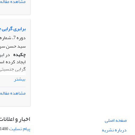
مشاهده مقاله
چمیزان استفاد
معنى‌دارى ندا
رگرسیون نشان داد که مت
برابری گرایی 
دوره 7، شماره 2، تابستان 1385، صفحه
سید حسن سراج
چکیده
در ای
ایجاد کرده اس
گرایی جنسیتی 
بیشتر
های اجتماعی 
دارند با وجود
مشاهده مقاله
-اجتماعی،توسع
منفی داشتند.
اخبار و اعلانات
صفحه اصلی
پیام تسلیت
1400-09-12
درباره نشریه