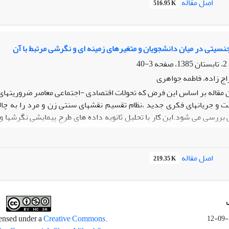
اصل مقاله
516.95 K
ه از اینترنت رابطه (مستقیم) معنى‌دارى با جهت‌گیرى عام‌گرایانه پاسخ‌گو
شته‌اند. متغیرهاى اعتماد اجتماعى، جنسیت، وضعیت شغلى، وضعیت تأهل و د
غیرهاى مستقل در مجموع داراى ضریب همبستگى 353/0 با متغیر وابسته جهت‌گیرى عام‌گرایانه بوده‌اند.
جنسیتی در میان دانشجویان و متغیرهای زمینه ای و نگرشی مرتبط با آن
3-40
 زاده، فاطمه جواهری
ن مقاله بر اساس این فرض که تحولات اقتصادی -اجتماعی معاصر ضروریتها
ت و جریانهای فکری جدید ،نظام تقسیم نقشهای سنتی زن و مرد را به چا
بررسی می شود.این کار با تحلیل ثانویه داده های طرح پیمایشی نگرشها 
شد.نمونه این طرح شامل 1522 دانشجوی دختر 
ساخته شد.یافته ها حاکی از آن است که دانشجویان در حد قابل ملاحظه
 این،در برخی از زیمنه ها هنوز واجد دیدگاه های سنتی هستند.زنان ب
اصل مقاله
219.35 K
ه یافتگی محل سکونت،مدارای فکری،و گرایش سیاسی اصلاح گرا با برابری 
Creative Commons
.This work is licensed under a