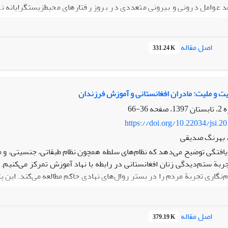
د عوامل درونی و بیرونی متعددی در بروز رفتارهای محیط­زیست­گرایانه
ین تحقیق را تشکیل می­دهد. داده­های گردآوری شده از طریق
اصل مقاله
331.24 K
لیل­های آماری نشان می­دهد جنسیت در بروز رفتارهای دوست­دار محیط­زیست ت
ت و ملیت: مادران افغانستانی و آموزش فرزندان
36-66
https://doi.org/10.22034/jsi.2
 بهرنگ صدیقی
‌یافتگی توضیح می‌دهد که نظام‌های سلطه همچون نظام طبقاتی، جنسیتی، و مل
تجربة ستم‌دیدگی زنان افغانستانی در رابطه با نهاد آموزش تمرکز می‌کنی
نگاری تجربة مردم را در بستر روال‌های نهادی حاکم مطالعه می‌کند. این پ
 فرزندانشان به‌دست می‌دهد. این که زنان افغانستانی که به‌طور همه‌جانبه
م‌ترین محورهای این پژوهش است. موانع زبانی و بی/کم‌سوادی در تجربه آ
حبه بوده است.
اصل مقاله
379.19 K