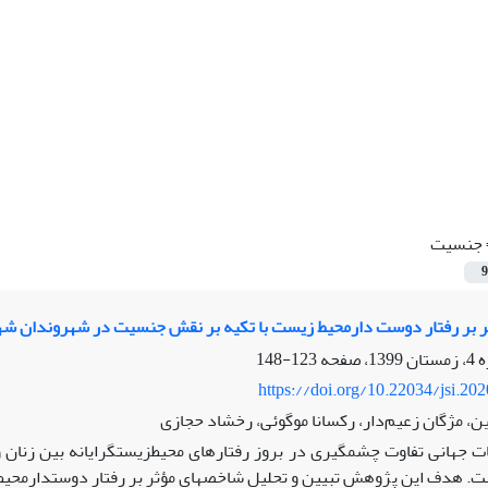
جنسیت
9
ر بر رفتار دوست دارمحیط زیست با تکیه بر نقش جنسیت در شهروندان شه
123-148
https://doi.org/10.22034/jsi.20
، مژگان زعیم‌دار، رکسانا موگوئی، رخشاد حجازی
ات جهانی تفاوت چشم­گیری در بروز رفتارهای محیط­زیست­گرایانه بین زنان
. هدف این پژوهش تبیین و تحلیل شاخص­های مؤثر بر رفتار دوست­دارمحیط