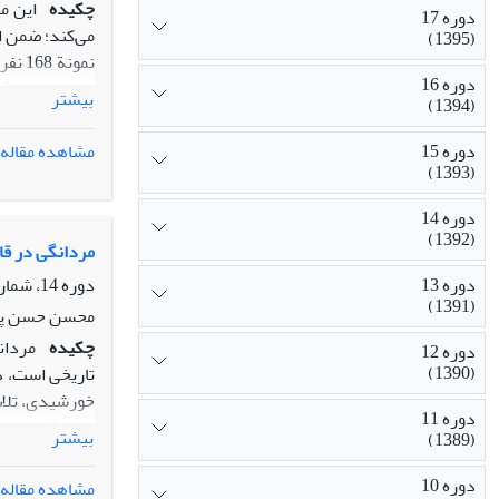
چکیده
این م
دوره 17
می‌کند؛ ضمن ا
(1395)
نمون
دوره 16
دارد. نتایج رگ
بیشتر
(1394)
این می‌تواند 
داد که تفاوت‌
مشاهده مقاله
دوره 15
از مردان است 
(1393)
دوره 14
(1392)
مردانگی در قاب ن
دوره 14، شماره 4، زمستان 1392، صفحه
دوره 13
(1391)
محسن حسن پور
چکیده
مردان
دوره 12
(1390)
خورشیدی، تلاش
دوره 11
مردانگی طبیعی
بیشتر
(1389)
نشانه‌شناسی ا
دوره 10
مشاهده مقاله