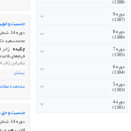
(1388)
توانست جایگاه
مسلط گشت.
دوره 9
(1387)
جنسیت و اتوبی
دوره 8
دوره 14، شماره 1، بهار 1392، صفحه
(1386)
محمدسعید ذکای
چکیده
ژانر 
دوره 7
(1385)
فرم‌های قاعده
بنابراین ژانر 
دوره 6
از انواع نامق
(1384)
بیشتر
نهایت نوع مشخ
غیبتی را به نح
دوره 5
مشاهده مقاله
(1383)
اتوبیوگرافی زن
ژانری مشخص صو
دوره 4
کرده و همزمان 
(1381)
دانشجویی و با
جنسیت و حق به
نشان دهیم؛ تل
دوره 14، شماره 1، بهار 1392، صفحه
لادن رهبری، م