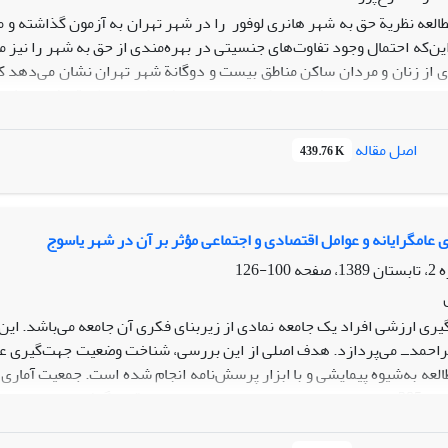
طالعه نظریة حق به شهر هانری لوفور را در شهر تهران به آزمون گذاشته و م
ین‌که احتمال وجود تفاوت‌های جنسیتی در بهره‌مندی از حق به شهر را نیز 
ة 168 نفری از زنان و مردان ساکن مناطق بیست و دوگانة شهر تهران نشان می‌
رسیون چندمتغیره نشان داد که مفهوم تولید فضا که در نظریة لوفور نقش کل
ناشی از تفاوت‌های زمینه‌ای در ادراک از مفهوم حق و یا تفاوت در معنای
های جنسیتی در بهره‌مندی از حق به شهر وجود دارد. این مطالعه نشان می‌
اصل مقاله
439.76 K
و جنسیت در کنار طبقه، نقش کلیدی در اختصاص‌دهی فضاها به اقشار اجتما
 عامگرایانه و عوامل اقتصادى و اجتماعى مؤثر بر آن در شهر یاسوج
100-126
یرى ارزشى افراد یک جامعه نمادى از زیربناى فکرى آن جامعه مى‌باشد. ای
یراحمدــ مى‌پردازد. هدف اصلى از این بررسى، شناخت وضعیت جهت‌گیرى عام‌گ
فرمول لین، تعداد 385 نفر به‌عنوان نمونه انتخاب و مورد مصاحبه قرار گرفت
 مادر، پایگاه اقتصادى ـاجتماعى (متغیرهاى مستقل) ارتباط معنى‌دارى با 
بطه معکوسى با هم دارند.