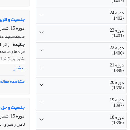
(1403)
دوره 24
(1402)
جنسیت و اتوبی
دوره 15، شماره 1، بهار 1393، صفحه
دوره 23
(1401)
محمدسعید ذکای
چکیده
ژانر 
دوره 22
فرم‌های قاعده
(1400)
بنابراین ژانر 
دوره 21
از انواع نامق
بیشتر
(1399)
نهایت نوع مشخ
غیبتی را به نح
مشاهده مقاله
دوره 20
اتوبیوگرافی زن
(1398)
ژانری مشخص صو
دوره 19
کرده و همزمان 
(1397)
دانشجویی و با
جنسیت و حق به
نشان دهیم؛ تل
دوره 15، شماره 1، بهار 1393، صفحه
دوره 18
(1396)
لادن رهبری، م