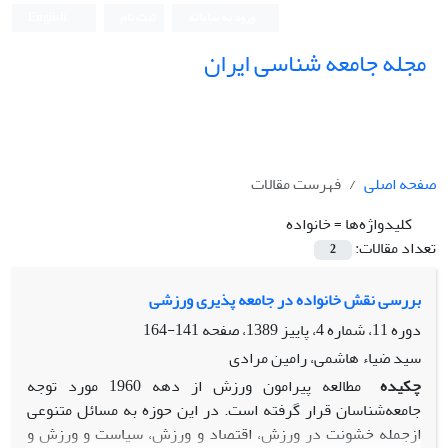
ورود به سامانه
ثبت نام
English
مجله جامعه شناسی ایران
صفحه اصلی
فهرست مقالات
کلیدواژه‌ها =
خانواده
تعداد مقالات:
2
بررسى نقش خانواده در جامعه پذیرى ورزشى
دوره 11، شماره 4، پاییز 1389، صفحه
141-164
سید ضیاء هاشمى، رامین مرادى
چکیده
مطالعه پیرامون ورزش از دهه 1960 مورد توجه
جامعه‌شناسان قرار گرفته است. در این حوزه به مسائل متنوعى
ازجمله خشونت در ورزش، اقتصاد و ورزش، سیاست و ورزش و