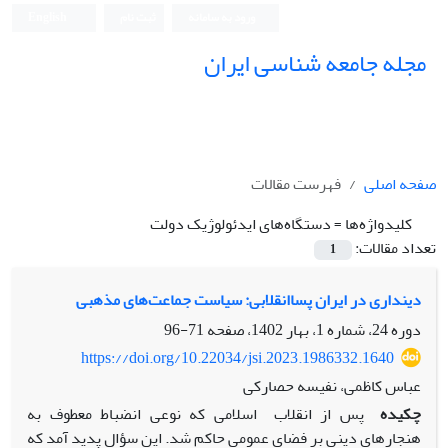
ورود به سامانه
ثبت نام
English
مجله جامعه شناسی ایران
صفحه اصلی
فهرست مقالات
کلیدواژه‌ها =
دستگاه‌های ایدئولوژیک دولت
تعداد مقالات:
1
دینداری در ایران پساانقلابی: سیاست جماعت‌های مذهبی
دوره 24، شماره 1، بهار 1402، صفحه
71-96
https://doi.org/10.22034/jsi.2023.1986332.1640
عباس کاظمی، نفیسه حصارکی
چکیده
پس از انقلاب اسلامی که نوعی انضباط معطوف به
هنجارهای دینی بر فضای عمومی حاکم شد. این سؤال پدید آمد که