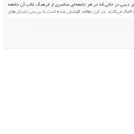
ر دینی در حالی که در هر جامعه‌ای عناصری از فرهنگ غالبِ آن جامعه
ه کمک می‌کنند. در این مقاله، کوشش شده است با بررسی جنبش‌های
معاصر شناسایی و دربارۀ مسیر آیندۀ آنها گمانه‌پردازی شود. برای این
ین موضوع استفاده شده است (فراتحلیل). درمان معنوی، تأکید بر
مهم‌ترین میراث‌های جنبش‌های پیشگام بر رشد گروه‌های نوپدید معنوی