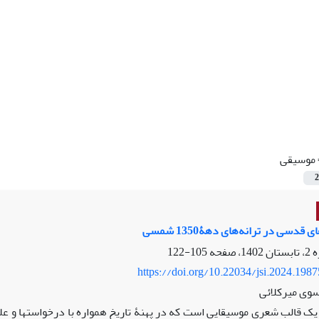
موسیقی
2
 قدسی در ترانه‌های دهۀ1350 شمسی
105-122
https://doi.org/10.22034/jsi.2024.198
وی میرکلائی
 یک قالب شعری­ موسیقایی است که در پهنۀ تاریخ همواره با درخواست­ها و ع