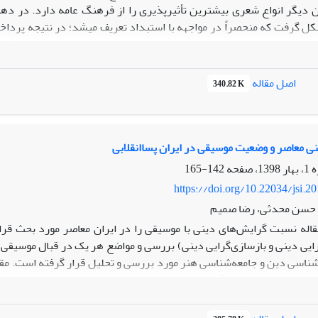
 گرفت که منحصراً در مواجهه با استبداد تعریف می­شد؛ در نتیجه پرداخت
 عامه بدل شد. از این رو محور اصلی این پژوهش واکاوی اسنادی سلطۀ عق
 با انگاره ­های قدسی و تحلیل ترانه ­های شاخص با مضمون اسطوره ­های آی
 روزگار پهلوی دوم جنبۀ آخرالزمانی دارد و ترانه­ سرا با نگاهی تمثیلی ب
اصل مقاله
340.82 K
ی معاصر و وضعیت موسیقی در ایران پساانقلابی
142-165
https://doi.org/10.22034/jsi.2
حسن محدثی، رضا صمیم
قاله نسبت گرایش‌های دینی با موسیقی را در ایران معاصر مورد بحث قر
ایی دینی و بازسازی‌گرایی دینی) بررسی و مواضع هر یک در قبال موسیقی به
شناسی دین و جامعه‌شناسی هنر مورد بررسی و تحلیل قرار گرفته است. مقاله
. رویکرد هر یک از گرایش‌ها به موسیقی بر اساس هفت شاخص (خرید و فروش
استثنائات) بررسی شده است. بر مبنای تحلیل ارائه شده، رویکرد نخست با آ
 خصوص موسیقی حرام دانسته و صرفاً در بعضی موارد همچون جنگ‌ها، کار