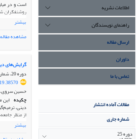
اطلاعات نشریه
روشنفکران شکل
قابل فهم برای
بیشتر
راهنمای نویسندگان
ترانه ­سرایان
مذهبی در ترانۀ
مشاهده مقاله
ارسال مقاله
داوران
گرایش‌های دین
دوره 20، شماره 1، بهار 1398، صفحه
تماس با ما
019.38570
حسین سروی، 
چکیده
این م
مقالات آماده انتشار
دینی، ترمیم‌گر
از منظر جامعه‌
شماره جاری
تدوین شده است
بیشتر
ملاک تشخیص و 
دوره 25
هر کنشی را در