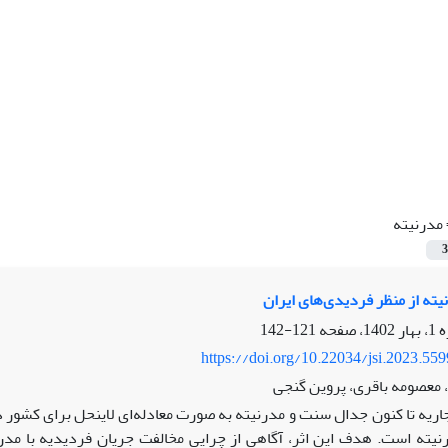
مدرنیته
3
یته از منظر فردیدی‌های ایران
121-142
https://doi.org/10.22034/jsi.2023.55
، معصومه باقری، پروین گنجی
جاریه تا کنون جدال سنت و مدرنیته به صورت معادله‌ای لاینحل برای کشور
رنیته است. هدف این اثر، آگاهی از چرایی مخالفت جریان فردیدیه با مد