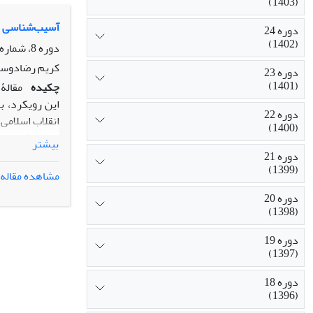
(1403)
پیش‌فرض‌ها پ
مدرن به مفهوم
آسیب‌شناسی ج
دوره 24
اجتماعی و سیا
(1402)
دوره 8، شماره 3، پاییز 1386، صفحه
اقلیت مطلق بو
کریم رضا‌دوس
دوره 23
به‌عنوان راهب
(1401)
چکیده
مقالۀ
اجتماعی و سیا
این رویکرد، ب
دوره 22
انقلاب اسلامی 
(1400)
بیشتر
دوره 21
(1399)
مشاهده مقاله
نهادها نیز در 
دوره 20
نمودند. گروهی
(1398)
ایرانی را «چپ-
روشنفکری با و
دوره 19
(1397)
«سنت- مدرنیت
دوره 18
(1396)