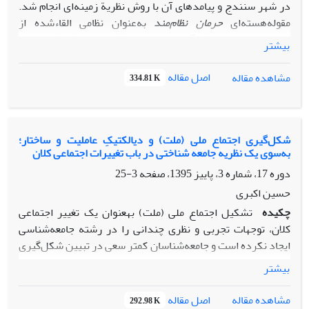
در شهر سنندج و پیامدهای آن با روش نظریة زمینه‌ای انجام شد.
مقوله‌هسته‌ای
حرمان ‌نظام‌مند
به‌عنوان نظامی القاء‌شده از
محرومیتی بنیادین، فراگیر و همه جانبه کشف و معرفی شد. مطابق
بیشتر
با روایت نظری به‌دست آمده، با تأثیرگذاری متقابل خشونت
ساختاری در کنار شرایط زمینه‌ای و مداخله‌گر، راهبردهای فرد
اصل مقاله
مشاهده مقاله
334.81 K
به‌شکل تلاش برای سازگاری، تغییر شرایط و یا انحراف ظاهر شده و
در مقابل، جامعه به‌راهبردهای مقابله‌ای خود جهت کنترل افراد
منحرف متوسل می‌شود. نتیجه آن، شکل‌گیری پیامدهای اقتصادی
شامل تشدید فقر، بیکاری، گرسنگی و شرایط سخت معیشتی و
شکل‌‌گیری اجتماع ملی (ملت) و دیالکتیکِ عاملیت و ساختار؛
به‌سوی یک نظریه جامعه شناختی در باب تغییرات اجتماعی کلان
پیامدهای اجتماعی شامل طرد اجتماعی، گرایش به‌تکرار جرم و
آسیب‌دیدگی خانواده است که در چهارچوبی ازحرمان نظام‌مند
دوره 17، شماره 3، پاییز 1395، صفحه
3-25
عمل می‌نمایند. بنابراین، عاملیت فرد و تلاش او برای واکنش
حسین اکبری
درمقابل خشونت ساختاری عملاً به‌عاملی تبدیل می‌گردد که
چکیده
تشکیل اجتماع ملی (ملت) به­عنوان یک تغییر اجتماعی
ساختار، خشونت خود را شدیدتر و گسترده‌تر ازگذشته اعمال
کلان، توجهات تجربی و نظری چندانی را در رشته جامعه‌شناسی
نماید.
ایجاد نکرده است و جامعه‌شناسان کمتر سعی در تبیین شکل‌گیری
و تغییر این پدیده اجتماعی دارند. در حالی که تحولات جهانی نشان
بیشتر
دهنده اهمیت روز افزون این پدیده در ساختار اجتماع جهانی
است. به گونه‌ای که بسیاری از تحولات جاری در سطح جهانی کم و
اصل مقاله
مشاهده مقاله
292.98 K