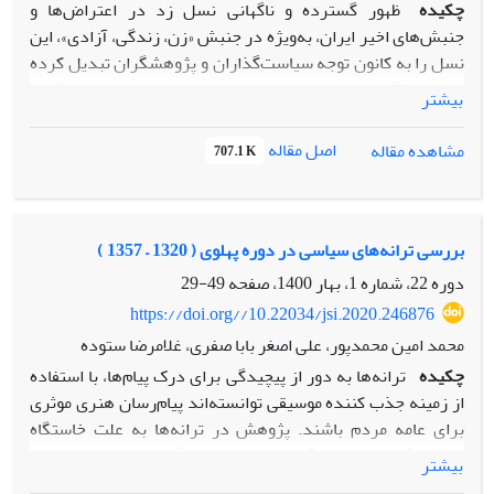
چکیده
ظهور گسترده و ناگهانی نسل زد در اعتراض‌ها و
جنبش‌های اخیر ایران، به‌ویژه در جنبش «زن، زندگی، آزادی»، این
نسل را به کانون توجه سیاست‌گذاران و پژوهشگران تبدیل کرده
است. ویژگی‌ها و خصوصیات نسل زد و تفاوت‌ها و تمایزهای آن با
بیشتر
سایر نسل‌ها در ایران به یکی از پرسش‌های مهم برای
پژوهشگران، اندیشمندان و حتی سیاست‌مداران بدل شده است.
اصل مقاله
مشاهده مقاله
707.1 K
این مطالعه با بهره‌گیری از روش فراترکیب، به بررسی، تحلیل و
تلفیق یافته‌های مقاله‌های علمی تهیه و منتشرشده معتبر در حوزه
نسل زد در یک دهه اخیر (1390 -1403) پرداخته است تا تصویری
روشن و متقن از تمایزات و تشابهات نسل زد در ارزش‌ها و
بررسی ترانه‌های سیاسی در دوره پهلوی ( 1320 – 1357 )
نگرش‌های مختلف ارائه دهد. یافته­های این مطالعه مبتنی بر
دوره 22، شماره 1، بهار 1400، صفحه
49-29
دسته‌بندی و استخراج کدها و مفاهیم، در چهار حوزه خانواده،
https://doi.org//10.22034/jsi.2020.246876
دین، محیط کار و سیاست خصوصیت‌های متمایزی را در نسل زد
محمد امین محمدپور، علی اصغر بابا صفری، غلامرضا ستوده
نشان داد که مقوله محوری مطالعه بر پایه آن بنیاد نهاده شده
چکیده
ترانه‌ها به دور از پیچیدگی برای درک پیام‌ها، با استفاده
است: تنزل تمکین/کاهش تسلیم؛ به معنای کاهش احترام به
از زمینه جذب کننده موسیقی توانسته‌اند پیام‌‌رسان هنری موثری
اقتدار در هر چهار حوزه خانواده، دین، سیاست و محیط کاری و
برای عامه مردم باشند. پژوهش در ترانه‌ها به علت خاستگاه
شغلی است.
مردمی آن شیوه‌ای کارآمد برای فهم فرهنگ جامعه است، در این
در حوزه خانواده کاهش احترام به اقتدار در نقد پدرسالاری و
بیشتر
جستار به روش تحلیل محتوا، مقوله‌های سیاسی در ترانه‌های دوره
استقلال هویتی خود را نشان داده است. در سیاست و محیط کار