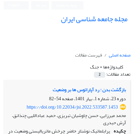
ورود به سامانه
ثبت نام
English
مجله جامعه شناسی ایران
صفحه اصلی
فهرست مقالات
کلیدواژه‌ها =
جنگ
تعداد مقالات:
2
بازگشت بدن : رد آپاراتوس ها بر وضعیت
دوره 23، شماره 1، بهار 1401، صفحه
54-82
https://doi.org/10.22034/jsi.2022.533587.1453
محمد میرزایی، حسن چاوشیان تبریزی، حمید عباداللهی چنذانق،
آرش حیدری
چکیده
پرابلماتیک نوشتار حاضر چرخش ماتریالیستی وضعیت در