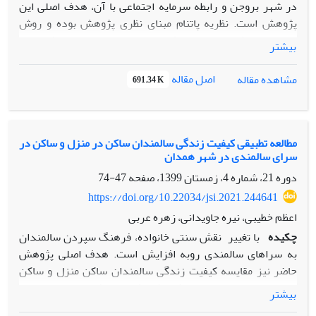
در شهر بروجن و رابطه سرمایه اجتماعی با آن، هدف اصلی این
پژوهش است. نظریه پاتنام مبنای نظری پژوهش بوده و روش
تحقیق پیمایش با ابزار پرسشنامه محقق ساخته است. یافته­ های
بیشتر
پژوهش نشان می­دهد که بُعد نگرش محیط زیستی کارمندان با بُعد
رفتاری آنها تفاوت قابل توجهی دارد. به لحاظ نگرشی حدود 96
اصل مقاله
مشاهده مقاله
691.34 K
درصد از کارمندان، وضعیت مسئولیت‌پذیری آنها در سطح متوسط
به بالایی است (با میانگین 3/18) در حالیکه در بخش رفتاری
وضعیت مسئولیت ­پذیری حدود 95 درصد از آن‌ها در سطح متوسط
به پایینی قرار دارد (با میانگین 5/12). سرمایه اجتماعی با
مطالعه تطبیقی کیفیت زندگی سالمندان ساکن در منزل و ساکن در
سرای سالمندی در شهر همدان
مسئولیت‌پذیری محیط زیستی رابطه مثبت و معناداری دارد. رابطه
شاخص­های سرمایه اجتماعی یعنی اعتماد، مشارکت، برهمکنش‌ها و
دوره 21، شماره 4، زمستان 1399، صفحه
47-74
حمایت اجتماعی با مسئولیت ­پذیری محیط زیستی تأیید شد. جهت
https://doi.org/10.22034/jsi.2021.244641
تقویت مسئولیت ­پذیری محیط زیستی، شکل گیری برهمکنش‌های
اعظم خطیبی، نیره جاویدانی، زهره عربی
اجتماعی در قالب انجمن­ ها، روابط دوستانه و روابط با همکاران با
چکیده
با تغییر نقش سنتی خانواده، فرهنگ سپردن سالمندان
محوریت حفظ محیط زیست ضرورت انکارناپذیری دارد.
به سراهای سالمندی روبه افزایش است. هدف اصلی پژوهش
حاضر نیز مقایسه کیفیت زندگی سالمندان ساکن منزل و ساکن
سرای سالمندی است. روش پژوهش پیمایشی- مقایسه ای و
بیشتر
جامعه آماری شامل 160 سالمند (۸۰ نفر ساکن منزل و ۸۰ نفر مقیم