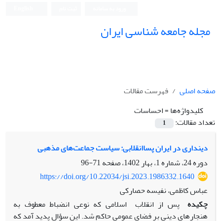
ورود به سامانه
ثبت نام
English
مجله جامعه شناسی ایران
صفحه اصلی
فهرست مقالات
کلیدواژه‌ها =
احساسات
تعداد مقالات:
1
دینداری در ایران پساانقلابی: سیاست جماعت‌های مذهبی
دوره 24، شماره 1، بهار 1402، صفحه
71-96
https://doi.org/10.22034/jsi.2023.1986332.1640
عباس کاظمی، نفیسه حصارکی
چکیده
پس از انقلاب اسلامی که نوعی انضباط معطوف به
هنجارهای دینی بر فضای عمومی حاکم شد. این سؤال پدید آمد که