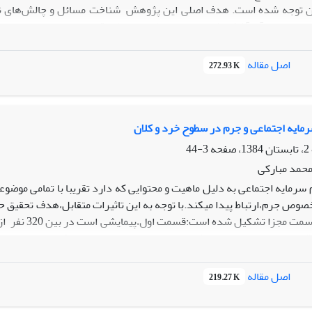
 توجه شده است. هدف اصلی این پژوهش شناخت مسائل و چالش‌های نظری و
جدیدتری از آن آشکار شود. با مرور نظامند و مطالعة و بررسی انتقادی س
ت. مسائل بنیادی مطرح شده در حوزه مهارت‌آموزی عبارتند از: مهارت‌زدایی 
و مهارت به‌مثابه بازتولید نابربرای­های موجود.
اصل مقاله
272.93 K
رمایه اجتماعی و جرم در سطوح خرد و کلان
3-44
محمد مبارکی
 سرمایه اجتماعی به دلیل ماهیت و محتوایی که دارد تقریبا با تمامی موضو
خصوص جرم،ارتباط پیدا میکند.با توجه به این تاثیرات متقابل،هدف تحقیق 
متغیره،رگرسیون لوجستیک و مدل سازی معادلات ساختاری استفاده شده 
تماعی و جرم رابطه منفی و معنا داذی وجود دارد.
اصل مقاله
219.27 K