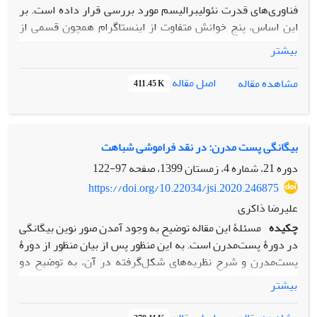
فناوری‌های قدرت نئولیبرالیسم مورد بررسی قرار داده است. بر
این اساس، پنج خوانش متفاوت از اینستاگرام همچون قسمی از
تشکیلات نئولیبرالی ارائه شده است. روش این مقاله، از نوع
بیشتر
اسنادی و مطالعه متون علمی مرتبط با موضوع پژوهش است.
یافته‌های این مقاله با تکیه بر آراء نظریه‌پردازی چون نیک
اصل مقاله
مشاهده مقاله
411.45 K
سرنیچک، یانیس واروفاکیس، بیونگ چول هان، زیگمونت باومن،
ژان بودریار و. .. حکایت از پنج خوانش «اینستاگرام به مثابه فضای
انباشت سرمایه مجازی»، «اینستاگرام به مثابه تیول مجازی»،
«اینستاگرام؛ بحران آزادی و شفافیت‌گرایی»، «اینستاگرام؛
بیگانگی پست مدرن: در نقد فراموشی شباهت
سلبریتیزه شدن و خودبرندسازی» و «اینستاگرام نمودی از
دوره 21، شماره 4، زمستان 1399، صفحه
97-122
وضعیت پست‌مدرن و سیال‌شدگی زندگی» دارد. همچنین نتایج
https://doi.org/10.22034/jsi.2020.246875
این مقاله نشان می‌دهد که اینستاگرام به مثابه فضایی
علیرضا ذاکری
ایدئولوژیک در پی ترویج ارزش‌های نئولیبرال بوده و جایگاهی
چکیده
مسئلۀ این مقاله توضیح به وجود آمدن صور نوین بیگانگی
ساختاری در عرصه فرهنگی و اقتصادی در تشکیلات نئولیبرالی
در دورۀ پست‌مدرن است. به این منظور پس از بیان منظور از دورۀ
دارد.
پست‌مدرن و شرح نظریه‌های شکل‌گرفته در آن، به توضیح دو
مفهوم «بیگانگی» و «بیگانگی پست‌مدرن» پرداخته‌ایم. در نهایت
بیشتر
منطق به وجود آمدن «بیگانگی پست‌مدرن» را شرح داده‌ایم. این
مقاله مدعی است در دورۀ پست‌مدرن مفهوم «تفاوت» به یکی از