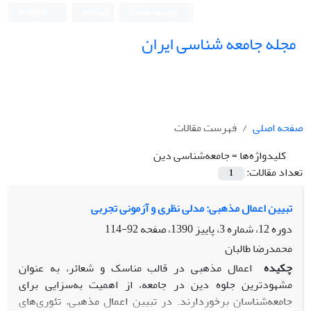
ورود به سامانه
ثبت نام
English
مجله جامعه شناسی ایران
صفحه اصلی
فهرست مقالات
کلیدواژه‌ها =
جامعه‌شناسى دین
تعداد مقالات:
1
تبیین اعمال مذهبى: مدلى نظرى و آزمونى تجربى
دوره 12، شماره 3، پاییز 1390، صفحه
92-114
محمدرضا طالبان
چکیده
اعمال مذهبى در قالب مناسک و شعائر، به عنوان
مشهودترین جلوه دین در جامعه، از اهمیت به‌سزایى براى
جامعه‌شناسان برخوردارند. در تبیین اعمال مذهبى، تئورى‌هاى