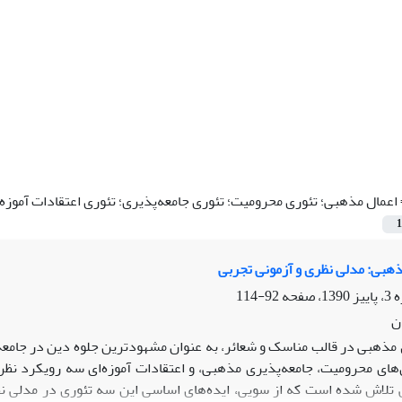
اعمال مذهبى؛ تئورى محرومیت؛ تئورى جامعه‌پذیرى؛ تئورى اعتقادات آموزه‌
1
ذهبى: مدلى نظرى و آزمونى تجربى
92-114
ن
 مذهبى در قالب مناسک و شعائر، به عنوان مشهودترین جلوه دین در جامعه،
هاى محرومیت، جامعه‌پذیرى مذهبى، و اعتقادات آموزه‌اى سه رویکرد ن
تلاش شده است که از سویى، ایده‌هاى اساسى این سه تئورى در مدلى نظ