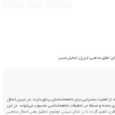
ورود به سامانه
ثبت نام
English
اى؛ تعلق مذهبى؛ لیزرل؛ تحلیل مسیر
 از اهمیت به‌سزایى براى جامعه‌شناسان برخوردارند. در تبیین اعمال
ظرى عمده و مسلط در تحقیقات جامعه‌شناسى محسوب مى‌شوند. در این
رى تلفیق گردد تا بر غناى تبیینى موضوع تحقیق یعنى اعمال مذهبى