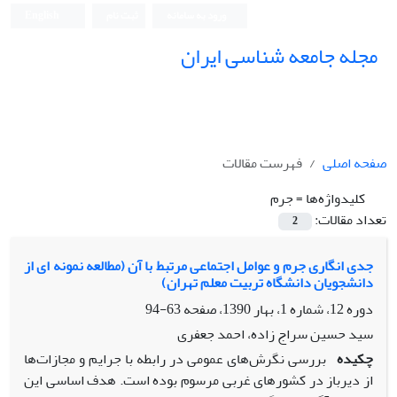
ورود به سامانه
ثبت نام
English
مجله جامعه شناسی ایران
صفحه اصلی
فهرست مقالات
کلیدواژه‌ها =
جرم
تعداد مقالات:
2
جدى انگارى جرم و عوامل اجتماعى مرتبط با آن (مطالعه نمونه اى از
دانشجویان دانشگاه تربیت معلم تهران)
دوره 12، شماره 1، بهار 1390، صفحه
63-94
سید حسین سراج زاده، احمد جعفرى
چکیده
بررسى نگرش‌هاى عمومى در رابطه با جرایم و مجازات‌ها
از دیرباز در کشورهاى غربى مرسوم بوده است. هدف اساسى این