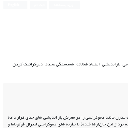
ورود به سامانه
ثبت نام
English
ی-بازاندیشی-اعتماد فعالانه-همبستگی مجدد-دموکراتیک کردن
 مدرن مانند دموکراسی،را در معرض باز اندیشی های جدی قرار داده
 پرداز این جان(رها شده) با نظریه های دموکراسی لیبرال فوکویاما و