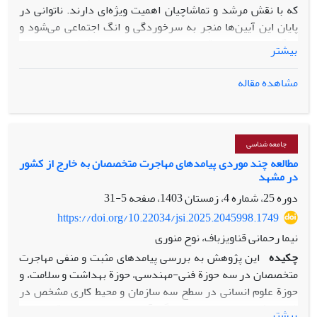
که با نقش مرشد و تماشاچیان اهمیت ویژه‌ای دارند. ناتوانی در
پایان این آیین‌ها منجر به سرخوردگی و انگ اجتماعی می‌شود و
بازگشتی به مرحله قبل وجود ندارد. وضعیت مشابه در مهاجرت
بیشتر
رخ می‌دهد، جایی که تصمیم آغاز مهاجرت به عنوان لحظه آیین
گذار تلقی می‌شود. مهاجرت نیازمند عبور از مراحل سخت‌افزاری
مشاهده مقاله
مثل آمادگی‌های قانونی و حقوقی و مراحل نرم‌افزاری مثل تغییر
عادات و سبک زندگی است. آمادگی برای مهاجرت به نوعی آیین
گذار محسوب می‌شود که در آن مرشدان و قواعد جدید تعریف
می‌شوند. این فرایند با تجربه تعلیق حیات همراه است و مهاجرت
جامعه شناسی
بدون تغییر در سبک زندگی کم‌نظیر است.
مطالعه چند موردی پیامدهای مهاجرت متخصصان به خارج از کشور
در مشهد
دوره 25، شماره 4، زمستان 1403، صفحه
5-31
https://doi.org/10.22034/jsi.2025.2045998.1749
نیما رحمانی قناویزباف، نوح منوری
چکیده
این پژوهش به بررسی پیامدهای مثبت و منفی مهاجرت
متخصصان در سه حوزة فنی-مهندسی، حوزة بهداشت و سلامت، و
حوز
ة
علوم انسانی در سطح سه سازمان و محیط کاری مشخص در
شهر مشهد
می‌پردازد. ابزار گرد‌آوری داده‌ها مصاحبة عمیق و
بیشتر