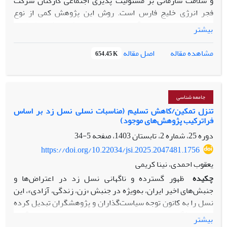
و سلامت سازمانی بر مسئولیت پذیری اجتماعی کارکنان شرکت
فجر انرژی خلیج فارس است. روش این پژوهش کمی از نوع
پیمایشی است. جامعه آماری تحقیق حاضر شامل کلیه کارکنان
بیشتر
شاغل در شرکت فجر انرژی خلیج فارس بعه تعداد 1337بوده که
براساس فرمول کوکران و به روش نمونه گیری تصادفی ساده 298
اصل مقاله
مشاهده مقاله
654.45 K
نفر به عنوان نمونه آماری انتخاب شده اند. نتایج تحقیق حاضر
نشان داد که بین متغیرهای سلامت سازمانی و فرهنگ سازمانی با
مسئولیت پذیری اجتماعی رابطه ی معنی دار وجود دارد. نتایج
تحلیل رگرسیونی نشان داد که 24 درصد تغیرات مسئله تحقیق را
جامعه شناسی
متغیرهای وارد شده در مدل یعنی فرهنگ سازمانی و سلامت
تنزل تمکین/کاهش تسلیم (مناسبات نسلی نسل زد بر اساس
فراترکیب پژوهش‌های موجود)
سازمانی تبیین می نمایند.
دوره 25، شماره 2، تابستان 1403، صفحه
5-34
https://doi.org/10.22034/jsi.2025.2047481.1756
یعقوب احمدی، نینا کریمی
چکیده
ظهور گسترده و ناگهانی نسل زد در اعتراض‌ها و
جنبش‌های اخیر ایران، به‌ویژه در جنبش «زن، زندگی، آزادی»، این
نسل را به کانون توجه سیاست‌گذاران و پژوهشگران تبدیل کرده
است. ویژگی‌ها و خصوصیات نسل زد و تفاوت‌ها و تمایزهای آن با
بیشتر
سایر نسل‌ها در ایران به یکی از پرسش‌های مهم برای