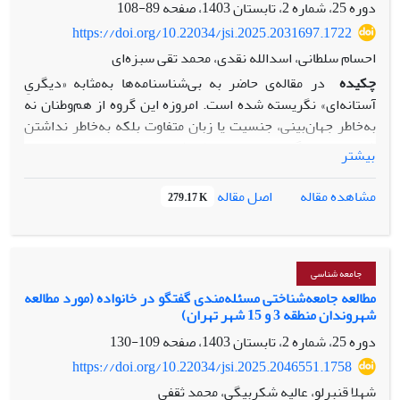
استعاره­ها و مفاهیم مارکسیستی کاهش و درمقابل مفاهیم وبری
دوره 25، شماره 2، تابستان 1403، صفحه
89-108
رونق بیشتری یافت.
https://doi.org/10.22034/jsi.2025.2031697.1722
احسام سلطانی، اسدالله نقدی، محمد تقی سبزه‌ای
چکیده
در مقاله‌ی حاضر به بی‌شناسنامه‌ها به‌مثابه «دیگریِ
آستانه‌ای» نگریسته شده است. امروزه این گروه از هم‌وطنان نه
به‌خاطر جهان‌بینی، جنسیت یا زبان متفاوت بلکه به‌خاطر نداشتن
شناسنامه به گروهی منزوی و طردشده در میان میلیون‌ها انسان‌
بیشتر
بدل شده‌اند. با وجود این، تاکنون توجه چندانی به این گروه نشده
است و تقریباً سکوتی همه‌جا حاضر در میان پژوهشگران علوم
اصل مقاله
مشاهده مقاله
279.17 K
اجتماعی درباره‌ی گروه مورد اشاره وجود دارد. بنابراین، طرح این
پرسش ضروری است: چرا جامعه‌شناسان ایرانی کمتر به مسائل
این زندگی (زندگی دیگری/ فرد بی‌شناسنامه) توجه نشان
داده‌اند و اغلب درباره‌ی شیوه زندگی بی‌شناسنامه‌ها سکوت
جامعه شناسی
کرده‌اند؟ در مقاله‌ی حاضر به قصد پاسخ به این پرسش به
مطالعه جامعه‌شناختی مسئله‌مندی گفتگو در خانواده (مورد مطالعه
شهروندان منطقه 3 و 15 شهر تهران)
مطالعه‌ی نسبت میان جامعه‌شناسی و دیگری (آستانه‌ای)
پرداخته‌ایم. به نظر می‌رسد که ریشه‌ی این سکوت در برخی
دوره 25، شماره 2، تابستان 1403، صفحه
109-130
گرایش‌های موجود در جامعه‌شناسی مسلط قابل پیگیری است. در
https://doi.org/10.22034/jsi.2025.2046551.1758
واقع به قصد پاسخ به پرسش فوق به مطالعه‌ی برخی از مباحث
شهلا قنبرلو، عالیه شکربیگی، محمد ثقفی