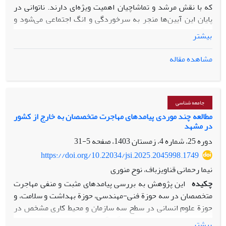
که با نقش مرشد و تماشاچیان اهمیت ویژه‌ای دارند. ناتوانی در
پایان این آیین‌ها منجر به سرخوردگی و انگ اجتماعی می‌شود و
بازگشتی به مرحله قبل وجود ندارد. وضعیت مشابه در مهاجرت
بیشتر
رخ می‌دهد، جایی که تصمیم آغاز مهاجرت به عنوان لحظه آیین
گذار تلقی می‌شود. مهاجرت نیازمند عبور از مراحل سخت‌افزاری
مشاهده مقاله
مثل آمادگی‌های قانونی و حقوقی و مراحل نرم‌افزاری مثل تغییر
عادات و سبک زندگی است. آمادگی برای مهاجرت به نوعی آیین
گذار محسوب می‌شود که در آن مرشدان و قواعد جدید تعریف
می‌شوند. این فرایند با تجربه تعلیق حیات همراه است و مهاجرت
جامعه شناسی
بدون تغییر در سبک زندگی کم‌نظیر است.
مطالعه چند موردی پیامدهای مهاجرت متخصصان به خارج از کشور
در مشهد
دوره 25، شماره 4، زمستان 1403، صفحه
5-31
https://doi.org/10.22034/jsi.2025.2045998.1749
نیما رحمانی قناویزباف، نوح منوری
چکیده
این پژوهش به بررسی پیامدهای مثبت و منفی مهاجرت
متخصصان در سه حوزة فنی-مهندسی، حوزة بهداشت و سلامت، و
حوز
ة
علوم انسانی در سطح سه سازمان و محیط کاری مشخص در
شهر مشهد
می‌پردازد. ابزار گرد‌آوری داده‌ها مصاحبة عمیق و
بیشتر