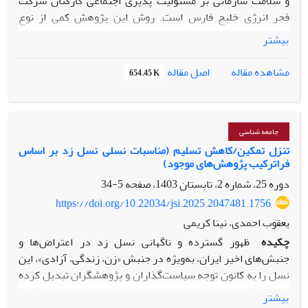
و سلامت سازمانی بر مسئولیت پذیری اجتماعی کارکنان شرکت
فجر انرژی خلیج فارس است. روش این پژوهش کمی از نوع
پیمایشی است. جامعه آماری تحقیق حاضر شامل کلیه کارکنان
بیشتر
شاغل در شرکت فجر انرژی خلیج فارس بعه تعداد 1337بوده که
براساس فرمول کوکران و به روش نمونه گیری تصادفی ساده 298
اصل مقاله
مشاهده مقاله
654.45 K
نفر به عنوان نمونه آماری انتخاب شده اند. نتایج تحقیق حاضر
نشان داد که بین متغیرهای سلامت سازمانی و فرهنگ سازمانی با
مسئولیت پذیری اجتماعی رابطه ی معنی دار وجود دارد. نتایج
تحلیل رگرسیونی نشان داد که 24 درصد تغیرات مسئله تحقیق را
جامعه شناسی
متغیرهای وارد شده در مدل یعنی فرهنگ سازمانی و سلامت
تنزل تمکین/کاهش تسلیم (مناسبات نسلی نسل زد بر اساس
فراترکیب پژوهش‌های موجود)
سازمانی تبیین می نمایند.
دوره 25، شماره 2، تابستان 1403، صفحه
5-34
https://doi.org/10.22034/jsi.2025.2047481.1756
یعقوب احمدی، نینا کریمی
چکیده
ظهور گسترده و ناگهانی نسل زد در اعتراض‌ها و
جنبش‌های اخیر ایران، به‌ویژه در جنبش «زن، زندگی، آزادی»، این
نسل را به کانون توجه سیاست‌گذاران و پژوهشگران تبدیل کرده
است. ویژگی‌ها و خصوصیات نسل زد و تفاوت‌ها و تمایزهای آن با
بیشتر
سایر نسل‌ها در ایران به یکی از پرسش‌های مهم برای