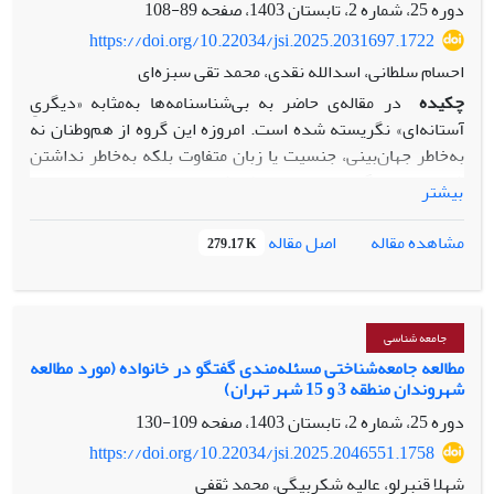
استعاره­ها و مفاهیم مارکسیستی کاهش و درمقابل مفاهیم وبری
دوره 25، شماره 2، تابستان 1403، صفحه
89-108
رونق بیشتری یافت.
https://doi.org/10.22034/jsi.2025.2031697.1722
احسام سلطانی، اسدالله نقدی، محمد تقی سبزه‌ای
چکیده
در مقاله‌ی حاضر به بی‌شناسنامه‌ها به‌مثابه «دیگریِ
آستانه‌ای» نگریسته شده است. امروزه این گروه از هم‌وطنان نه
به‌خاطر جهان‌بینی، جنسیت یا زبان متفاوت بلکه به‌خاطر نداشتن
شناسنامه به گروهی منزوی و طردشده در میان میلیون‌ها انسان‌
بیشتر
بدل شده‌اند. با وجود این، تاکنون توجه چندانی به این گروه نشده
است و تقریباً سکوتی همه‌جا حاضر در میان پژوهشگران علوم
اصل مقاله
مشاهده مقاله
279.17 K
اجتماعی درباره‌ی گروه مورد اشاره وجود دارد. بنابراین، طرح این
پرسش ضروری است: چرا جامعه‌شناسان ایرانی کمتر به مسائل
این زندگی (زندگی دیگری/ فرد بی‌شناسنامه) توجه نشان
داده‌اند و اغلب درباره‌ی شیوه زندگی بی‌شناسنامه‌ها سکوت
جامعه شناسی
کرده‌اند؟ در مقاله‌ی حاضر به قصد پاسخ به این پرسش به
مطالعه جامعه‌شناختی مسئله‌مندی گفتگو در خانواده (مورد مطالعه
شهروندان منطقه 3 و 15 شهر تهران)
مطالعه‌ی نسبت میان جامعه‌شناسی و دیگری (آستانه‌ای)
پرداخته‌ایم. به نظر می‌رسد که ریشه‌ی این سکوت در برخی
دوره 25، شماره 2، تابستان 1403، صفحه
109-130
گرایش‌های موجود در جامعه‌شناسی مسلط قابل پیگیری است. در
https://doi.org/10.22034/jsi.2025.2046551.1758
واقع به قصد پاسخ به پرسش فوق به مطالعه‌ی برخی از مباحث
شهلا قنبرلو، عالیه شکربیگی، محمد ثقفی