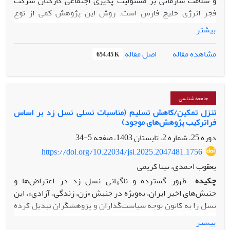
و سلامت سازمانی بر مسئولیت پذیری اجتماعی کارکنان شرکت
فجر انرژی خلیج فارس است. روش این پژوهش کمی از نوع
پیمایشی است. جامعه آماری تحقیق حاضر شامل کلیه کارکنان
بیشتر
شاغل در شرکت فجر انرژی خلیج فارس بعه تعداد 1337بوده که
براساس فرمول کوکران و به روش نمونه گیری تصادفی ساده 298
اصل مقاله
مشاهده مقاله
654.45 K
نفر به عنوان نمونه آماری انتخاب شده اند. نتایج تحقیق حاضر
نشان داد که بین متغیرهای سلامت سازمانی و فرهنگ سازمانی با
مسئولیت پذیری اجتماعی رابطه ی معنی دار وجود دارد. نتایج
تحلیل رگرسیونی نشان داد که 24 درصد تغیرات مسئله تحقیق را
جامعه شناسی
متغیرهای وارد شده در مدل یعنی فرهنگ سازمانی و سلامت
تنزل تمکین/کاهش تسلیم (مناسبات نسلی نسل زد بر اساس
فراترکیب پژوهش‌های موجود)
سازمانی تبیین می نمایند.
دوره 25، شماره 2، تابستان 1403، صفحه
5-34
https://doi.org/10.22034/jsi.2025.2047481.1756
یعقوب احمدی، نینا کریمی
چکیده
ظهور گسترده و ناگهانی نسل زد در اعتراض‌ها و
جنبش‌های اخیر ایران، به‌ویژه در جنبش «زن، زندگی، آزادی»، این
نسل را به کانون توجه سیاست‌گذاران و پژوهشگران تبدیل کرده
است. ویژگی‌ها و خصوصیات نسل زد و تفاوت‌ها و تمایزهای آن با
بیشتر
سایر نسل‌ها در ایران به یکی از پرسش‌های مهم برای