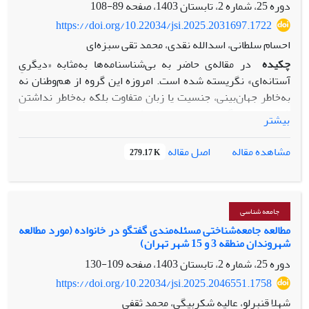
استعاره­ها و مفاهیم مارکسیستی کاهش و درمقابل مفاهیم وبری
دوره 25، شماره 2، تابستان 1403، صفحه
89-108
رونق بیشتری یافت.
https://doi.org/10.22034/jsi.2025.2031697.1722
احسام سلطانی، اسدالله نقدی، محمد تقی سبزه‌ای
چکیده
در مقاله‌ی حاضر به بی‌شناسنامه‌ها به‌مثابه «دیگریِ
آستانه‌ای» نگریسته شده است. امروزه این گروه از هم‌وطنان نه
به‌خاطر جهان‌بینی، جنسیت یا زبان متفاوت بلکه به‌خاطر نداشتن
شناسنامه به گروهی منزوی و طردشده در میان میلیون‌ها انسان‌
بیشتر
بدل شده‌اند. با وجود این، تاکنون توجه چندانی به این گروه نشده
است و تقریباً سکوتی همه‌جا حاضر در میان پژوهشگران علوم
اصل مقاله
مشاهده مقاله
279.17 K
اجتماعی درباره‌ی گروه مورد اشاره وجود دارد. بنابراین، طرح این
پرسش ضروری است: چرا جامعه‌شناسان ایرانی کمتر به مسائل
این زندگی (زندگی دیگری/ فرد بی‌شناسنامه) توجه نشان
داده‌اند و اغلب درباره‌ی شیوه زندگی بی‌شناسنامه‌ها سکوت
جامعه شناسی
کرده‌اند؟ در مقاله‌ی حاضر به قصد پاسخ به این پرسش به
مطالعه جامعه‌شناختی مسئله‌مندی گفتگو در خانواده (مورد مطالعه
شهروندان منطقه 3 و 15 شهر تهران)
مطالعه‌ی نسبت میان جامعه‌شناسی و دیگری (آستانه‌ای)
پرداخته‌ایم. به نظر می‌رسد که ریشه‌ی این سکوت در برخی
دوره 25، شماره 2، تابستان 1403، صفحه
109-130
گرایش‌های موجود در جامعه‌شناسی مسلط قابل پیگیری است. در
https://doi.org/10.22034/jsi.2025.2046551.1758
واقع به قصد پاسخ به پرسش فوق به مطالعه‌ی برخی از مباحث
شهلا قنبرلو، عالیه شکربیگی، محمد ثقفی