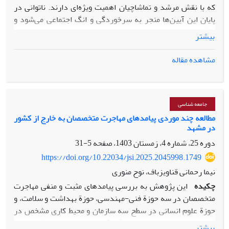
که با نقش مرشد و تماشاچیان اهمیت ویژه‌ای دارند. ناتوانی در
پایان این آیین‌ها منجر به سرخوردگی و انگ اجتماعی می‌شود و
بازگشتی به مرحله قبل وجود ندارد. وضعیت مشابه در مهاجرت
بیشتر
رخ می‌دهد، جایی که تصمیم آغاز مهاجرت به عنوان لحظه آیین
گذار تلقی می‌شود. مهاجرت نیازمند عبور از مراحل سخت‌افزاری
مشاهده مقاله
مثل آمادگی‌های قانونی و حقوقی و مراحل نرم‌افزاری مثل تغییر
عادات و سبک زندگی است. آمادگی برای مهاجرت به نوعی آیین
گذار محسوب می‌شود که در آن مرشدان و قواعد جدید تعریف
می‌شوند. این فرایند با تجربه تعلیق حیات همراه است و مهاجرت
جامعه شناسی
بدون تغییر در سبک زندگی کم‌نظیر است.
مطالعه چند موردی پیامدهای مهاجرت متخصصان به خارج از کشور
در مشهد
دوره 25، شماره 4، زمستان 1403، صفحه
5-31
https://doi.org/10.22034/jsi.2025.2045998.1749
نیما رحمانی قناویزباف، نوح منوری
چکیده
این پژوهش به بررسی پیامدهای مثبت و منفی مهاجرت
متخصصان در سه حوزة فنی-مهندسی، حوزة بهداشت و سلامت، و
حوز
ة
علوم انسانی در سطح سه سازمان و محیط کاری مشخص در
شهر مشهد
می‌پردازد. ابزار گرد‌آوری داده‌ها مصاحبة عمیق و
بیشتر