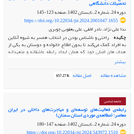
تحصیلات دانشگاهی
اسطوره ­های آیینی است. نتیجۀ این پژوهش نشان می­دهد علاقه
به ترسیم انگاره ­های مذهبی در ترانۀ روزگار پهلوی دوم جنبۀ
دوره 24، شماره 2، تابستان 1402، صفحه
123-145
آخرالزمانی دارد و ترانه­ سرا با نگاهی تمثیلی به دنبال یافتن
https://doi.org/10.22034/jsi.2024.2001047.1655
یکسانی­ های عصر خود و دوران قدیسان است.
ندا علی نژاد، نادر افقی، علی یعقوبی چوبری
چکیده
راحتی و ناشناس بودن در انتخاب همسر به شیوه آنلاین
به افراد کمک می‌کند تا بدون اطلاع خانواده و دوستان به یکی از
هدف­ های اصلی خود که همان ایجاد رابطه عاشقانه و متعهدانه
است، دست یابند.روش شناسی مقاله حاضردر چار چوب استراتژی
بیشتر
تحقیق کیفی بر اساس روش تحلیل مضمون داده‌های گرد آوری
شده34 نفر از فعالان گروه­های همسریابی آنلاین، طراحی شد. برای
اصل مقاله
مشاهده مقاله
657.27 K
این منظور، با تکیه بر نمونه­ گیری هدفمند، مصاحبه صورت گرفته
و اشباع نظری بدست آمد. سپس مصاحبه­ ها به شیوه تحلیل
مضمون بررسی شدند. مضامین اصلی شناسایی شده، انگیزه
(دارای دو زیر مضمون انگیزه بیرونی و انگیزه درونی)، گمنامی
جامعه شناسی
(دارای مفاهیم سرگرمی و وقت­ گذرانی، هدف نادرست، بی­
رابطه‌ی فعالیت‌های توسعه‌ای و مهاجرت‌های داخلی در ایران
معاصر: (مطالعه‌ی موردی استان سمنان)
صداقتی، دختران متوقع و بی ­اعتمادی)، فریب (جعل و پنهان­ کاری)
بودند. مضمون­ های اشاره شده به ترتیب تداعی­ کننده نظریه‌های
دوره 24، شماره 2، تابستان 1402، صفحه
147-180
اشاعه نوآوری، استفاده و رضایتمندی، نظریه پردازش اطلاعات
https://doi.org/10.22034/jsi.2024.543972.1510