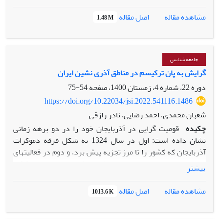
تحلیل ثانویه است، و نمونه مورد مطالعه 732 مقاله منتشرشده
علوم اجتماعی در بازه زمانی 1381 تا 1400 است. یافته‌های این
اصل مقاله
مشاهده مقاله
1.48 M
پژوهش نشان می‌دهد که فناوری­های وب2 هویت دینی و ملی، و
ارزش­های خانوادگی کاربران ایرانی را تضعیف می‌کنند. همچنین این
فناوری ها روابط اجتماعی، سرمایه اجتماعی و مشارکت سیاسی
کاربران ایرانی را افزایش می‌دهند. از طرف دیگر «مسائل و
جامعه شناسی
پدیده‌های نوظهور اجتماعی» مانند اعتیاد اینترنتی، جرائم
گرایش به پان ترکیسم در مناطق آذری نشین ایران
اینترنتی، سوگواری مجازی، زیارت مجازی و ...در فضای مجازی پدید
دوره 22، شماره 4، زمستان 1400، صفحه
54-75
آمده است.
https://doi.org/10.22034/jsi.2022.541116.1486
شعبان محمدی، احمد رضایی، نادر رازقی
چکیده
قومیت گرایی در آذربایجان خود را در دو برهه زمانی
نشان داده است: اول در سال 1324 به شکل فرقه دموکرات
آذربایجان که کشور را تا مرز تجزیه پیش برد، و دوم در فعالیت­های
حزب خلق مسلمان در اوایل انقلاب اسلامی. بررسی علل شکل
بیشتر
گیری چنین رخ دادهایی، برای مدیریت صحیح آن­ها و همچنین برای
حفظ انسجام اجتماعی و وحدت ملی ضروری است. هدف این مقاله
اصل مقاله
مشاهده مقاله
1013.6 K
مطالعه عوامل موثر بر گرایش به پان ترکیسم در آذربایجان است.
بدین منظور، با استفاده از روش نمونه­گیری خوشه­ای چند مرحله