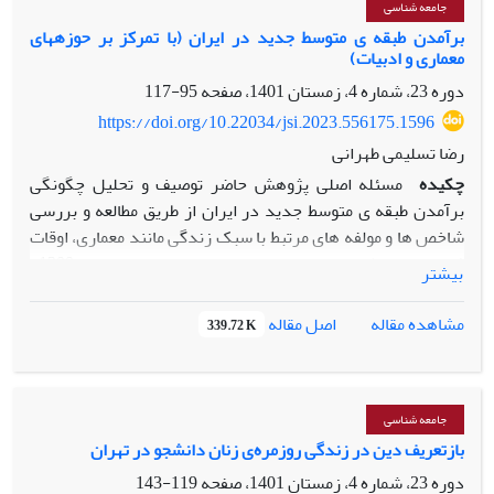
نوگروندگان بوده ­اند. این تحقیق نشان داد که مراحل تغییر نظام
جامعه شناسی
فرودست شهری دارد و تعیین این جایگاه بدون فهم منطق دین
اعتقادی در شهر تهران غیر از آن چیزی است که در نظریه­ های
برآمدن طبقه­ ی متوسط جدید در ایران (با تمرکز بر حوزه­های
عامه و فهم منطق مناسک در دین عامه امکان پذیر نیست.
معماری و ادبیات)
کسانی چون رمبو، لافلند و استارک آمده است. نتیجة نهایی این
است که بی‌ثباتی اجتماعی-سیاسی ناشی از عملکرد کارگزاران
دوره 23، شماره 4، زمستان 1401، صفحه
95-117
دینی و ناامنی و آشفتگی روانی از مهم‌ترین علل تبیین‌کنندة
https://doi.org/10.22034/jsi.2023.556175.1596
نوگروی دینی هستند.
رضا تسلیمی طهرانی
چکیده
مسئله اصلی پژوهش حاضر توصیف و تحلیل چگونگی
برآمدن طبقه ­ی متوسط جدید در ایران از طریق مطالعه و بررسی
شاخص­ ها و مولفه­ های مرتبط با سبک زندگی مانند معماری، اوقات
فراغت، روابط اجتماعی و ... در بازه­ ی زمانی سالهای 1300-
بیشتر
1320ه.ش و دستیابی به جهان بینی، معانی، ارزش­ ها و اندیشه
های اعضای این طبقه در دوره­ زمانی ذکر شده است. در پژوهش
اصل مقاله
مشاهده مقاله
339.72 K
حاضر به منظور دستیابی به هدف های تحقیق از روش­ تاریخی با
رویکرد کیفی و روش تحلیل محتوای کیفی استفاده شده است.
بر اساس یافته ­های این پژوهش، تحولات معماری و شهرسازی در
دوره­ی پهلوی اول و بازخوانی و تحلیل رمان های نوشته شده از
جامعه شناسی
سوی نویسندگان شاخص این دوره از چگونگی ظهور تمایزهای
بازتعریف دین در زندگی روزمره‌ی زنان دانشجو در تهران
طبقاتی، شکل ­گیری طبقه­ متوسط جدید و سبک زندگی متناظر با آن
دوره 23، شماره 4، زمستان 1401، صفحه
119-143