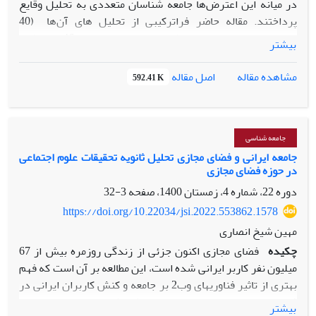
در میانه این اعترض‌ها جامعه شناسان متعددی به تحلیل وقایع
پرداختند. مقاله حاضر فراترکیبی از تحلیل­ های آن‌ها (40
سخنرانی در انجمن جامعه ­شناسی ایران و مجموعه 46 یادداشت
بیشتر
تحلیلی) درباره این اعتراض‌ها است. تلاش شده ضمن ارائه
نیمرخی از اهم مطالب مطرح شده، درباره علل، چیستی و پیامدهای
اصل مقاله
مشاهده مقاله
592.41 K
این اعتراض‌ها از منظر تحلیل­ گران، این موارد جمع ­بندی و ارائه
شود. بر این اساس نظریه­ های غالب به کارگرفته شده، فاصله ­ای
که هر تحلیل­گر نسبت به اعتراضات داشته و پنج دسته ­بندی نظری
(کارکردگرایان، همبستگی­ گرایان، تفسیرگران فرهنگی، پیروان
جامعه شناسی
جنبش­های جدید زندگی و اهمیت ­دهندگان به روابط و گره­ های
جامعه ایرانی و فضای مجازی تحلیل ثانویه تحقیقات علوم اجتماعی
در حوزه فضای مجازی
اجتماعی) از مجموعه تحلیل­ها ارائه شده است.
دوره 22، شماره 4، زمستان 1400، صفحه
3-32
https://doi.org/10.22034/jsi.2022.553862.1578
مهین شیخ انصاری
چکیده
فضای مجازی اکنون جزئی از زندگی روزمره بیش از 67
میلیون نفر کاربر ایرانی شده است، این مطالعه بر آن است که فهم
بهتری از تاثیر فناوری­های وب2 بر جامعه و کنش کاربران ایرانی در
فضای مجازی بدست بیاورد. به لحاظ روشی، این تحقیق از نوع
بیشتر