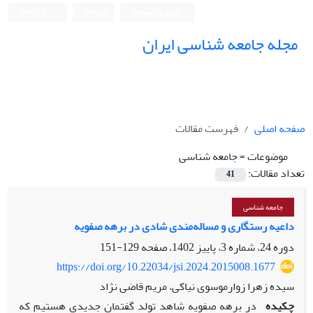
ورود به سامانه
ثبت نام
English
مجله جامعه شناسی ایران
صفحه اصلی
فهرست مقالات
موضوعات =
جامعه شناسی
تعداد مقالات:
41
جامعه شناسی
داعیه رستگاری و مساله‌مندی شادی در برهه صفویه
دوره 24، شماره 3، پاییز 1402، صفحه
129-151
https://doi.org/10.22034/jsi.2024.2015008.1677
سیده زهرا زوارموسوی نیاکی، مریم قاضی نژاد
چکیده
در برهه صفویه شاهد تولد گفتمان جدیدی هستیم که