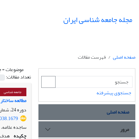
مجله جامعه شناسی ایران
صفحه اصلی
فهرست مقالات
موضوعات =
ج
تعداد مقالات:
جستجوی پیشرفته
جامعه شناسی
مطالعه ساختار ساز
دوره 24، شماره 3، پاییز 1402، صفحه
صفحه اصلی
3038.1679
ساجده علامه، 
مرور
چکیده
هدف ا