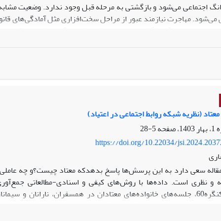
گ اجتماعی می‌شود و بازگشتی به مرحله قبل وجود ندارد. وضعیت مشابه 
ی می‌شود. مهاجرت نیازمند عبور از مراحل سخت‌افزاری مثل آمادگی‌های قان
هاجرت به نوعی آیین گذار محسوب می‌شود که در آن مرشدان و قواعد جد
غییر در سبک زندگی کم‌نظیر است.
تاد (نظریه شبکه روابط اجتماعی در اعتیاد)
5-28
https://doi.org/10.22034/jsi.2024.203
اری
قاله سعی دارد به این پرسش‌ها پاسخ بدهدکه معتاد چیست؟و چه عاملی ب
ه و نظری است. داده‌ها با روش‌های کیفی و اسنادی-مطالعاتی جمع‌آور
بهبودیNA وکنگره60، جلسه‌های خانواده‌های معتادان در همسفران، نارانان
اد بودند. نتایج‌ تحقیق نشان می‌دهند که معتاد قبل از معتاد شدن «بیماری