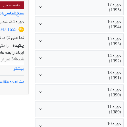
دوره 17
جامعه شناسی
(1395)
میان استان‌ها
سنخ‌شناسی انت
دوره 16
دوره 24، شماره 2، تابستان 1402، صفحه
(1394)
1047.1655
ندا علی نژاد، 
دوره 15
(1393)
چکیده
راحتی
ایجاد رابطه ع
دوره 14
شده34 ن
(1392)
سپس مصاحبه­ ه
بیشتر
دوره 13
(دارای مفاهیم
(1391)
ترتیب تداعی­ 
مشاهده مقاله
دست آمده، انت
دوره 12
مضمون اصلی ان
(1390)
شیوه الگوهای 
دوره 11
توسط کاربران 
(1389)
دوره 10