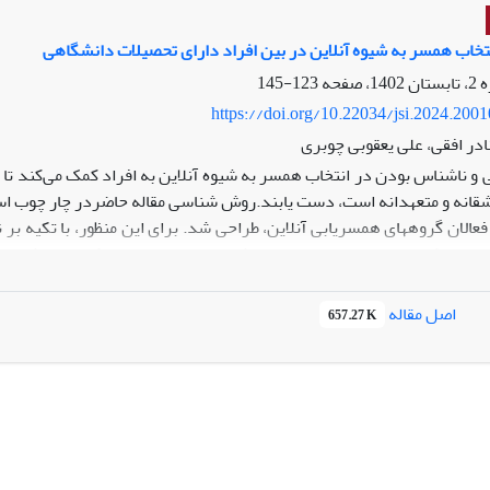
 برخوردار است.
خاب همسر به شیوه آنلاین در بین افراد دارای تحصیلات دانشگاهی
123-145
https://doi.org/10.22034/jsi.2024.200
نادر افقی، علی یعقوبی چوبری
 و ناشناس بودن در انتخاب همسر به شیوه آنلاین به افراد کمک می‌کند تا 
اشقانه و متعهدانه است، دست یابند.روش شناسی مقاله حاضردر چار چوب ا
فر از فعالان گروه­های همسریابی آنلاین، طراحی شد. برای این منظور، با تک
ا به شیوه تحلیل مضمون بررسی شدند. مضامین اصلی شناسایی شده، انگی
 سرگرمی و وقت­ گذرانی، هدف نادرست، بی­ صداقتی، دختران متوقع و بی ­اع
کننده نظریه‌های اشاعه نوآوری، استفاده و رضایتمندی، نظریه پردازش 
اصل مقاله
657.27 K
خاب همسر به شیوه آنلاین به دوگروه «گریز از محیط­ های الزام ­آور» و «
گیزه، گمنامی و فریب قرار گرفتند. نتایج پژوهش نشان دادند که که اگر کژ
حل مسئله مورد تحلیل قرار گیرند،مشخص می‌گردد که موفقیت و یا عدم موفقی
از سوی دیگر، به افراد جامعه وابسته است.