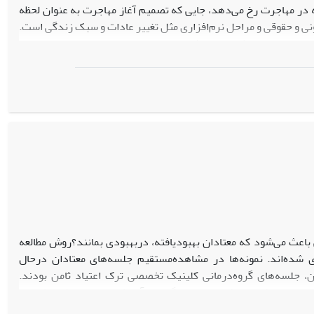
در مهاجرت رخ می‌دهد، جایی که تصمیم آغاز مهاجرت به عنوان لحظه
ونی و حقوقی و مراحل نرم‌افزاری مثل تغییر عادات و سبک زندگی است.
ید تعریف می‌شوند. این فرایند با تجربه تعلیق حیات همراه است و
اعث می‌شود که معتادان بهبودیافته، دربهبودی بمانند؟روش مطالعه
ی شده‌اند. نمونه‌ها در مشاهده‌مستقیم جلسه‌های معتادان درحال
 و سیمانان، جلسه‌های گروه‌درمانی کلینیک‌ تخصصی ترک اعتیاد ثامن بودند.
نمونه‌ها در مصاحبه‌عمیق معتادان بهبودیافته، روانشناسان‌بالینی، روانپزشکان ومددکاران ‌اجتماعی فعال در کمپ‌های چیتگر، ندای‎آرامش و وردیج و کلینیک‌های
‌ذهنی‌اعتیاد» دارد و از رویارویی با زندگی می‌گریزد، به عبارتی او