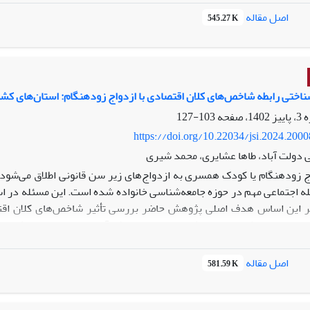
است. بر اساس نتایج تحقیق «نظریه ‌شبکه ‌روابط‌اجتماعی ‌در اعتیاد» را ط
اصل مقاله
545.27 K
 معیوبی که در آن قرار داشته، کسب کرده‌است و برای ماندن دربهبودی باید د
اختی رابطه شاخص‌های کلان اقتصادی با ازدواج زودهنگام: استان‌های کشور بازه زم
103-127
https://doi.org/10.22034/jsi.2024.200
 دولت آباد، طاها عشایری، محمد شیری
ج زودهنگام یا کودک همسری به ازدواج‌های زیر سن قانونی اطلاق می‌شود
اسنادی با تکیه‌بر تحلیل ثانویه داده‌های مرکز آمار ایران و سازمان ثبت‌ا
اصل مقاله
581.59 K
297/0=B و تغییرات ضریب جینی 282/0=B) به ترتیب تأثیر مع
نرخ تورم، بیکاری و ضریب جینی د