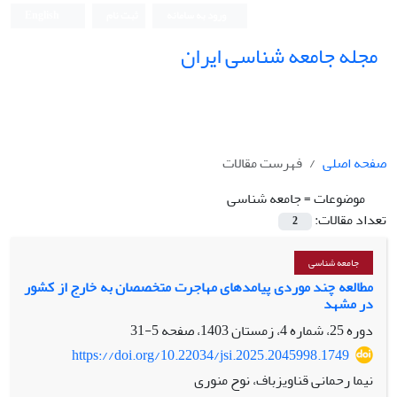
ورود به سامانه
ثبت نام
English
مجله جامعه شناسی ایران
صفحه اصلی
فهرست مقالات
موضوعات =
جامعه شناسی
تعداد مقالات:
2
جامعه شناسی
مطالعه چند موردی پیامدهای مهاجرت متخصصان به خارج از کشور
در مشهد
دوره 25، شماره 4، زمستان 1403، صفحه
5-31
https://doi.org/10.22034/jsi.2025.2045998.1749
نیما رحمانی قناویزباف، نوح منوری