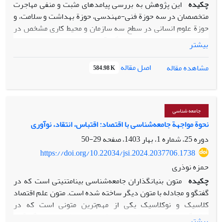
چکیده
این پژوهش به بررسی پیامدهای مثبت و منفی مهاجرت
متخصصان در سه حوزة فنی-مهندسی، حوزة بهداشت و سلامت، و
حوز
ة
علوم انسانی در سطح سه سازمان و محیط کاری مشخص در
شهر مشهد
می‌پردازد. ابزار گرد‌آوری داده‌ها مصاحبة عمیق و
بیشتر
شیو
ة
تحلیل داده‌ها تحلیل مضمون است. یافته‌ها نشان می‌دهد
مهاجرت متخصصان منجر به کاهش بهره‌وری و اثربخشی، افزایش
اصل مقاله
مشاهده مقاله
584.98 K
هزینه‌های جایگزینی نیرو، اختلال در انتقال دانش، کاهش رضایت
شغلی و افزایش تمایل به مهاجرت در میان نیروهای باقی‌مانده
شده است. همچنین تلقی مهاجرت به‌مثابه موفقیت، کاهش تعلق
سازمانی و شکل‌گیری روابط کاری ناپایدار از دیگر آثار فرهنگی و
جامعه شناسی
نهادی این پدیده است. با این حال، در برخی موارد، سازمان‌ها با
نحوة مواجهة جامعه‌شناسی با اقتصاد: اقتباس، انتقاد، نوآوری
بهبود نظام مستندسازی و انتقال دانش، سطحی از تاب‌آوری را
دوره 25، شماره 1، بهار 1403، صفحه
29-50
ایجاد کرده‌اند. نتایج این پژوهش ضرورت بازنگری در
https://doi.org/10.22034/jsi.2024.2037706.1738
سیاست‌گذاری‌های منابع انسانی و توسعه ظرفیت‌های
حمزه نوذری
درون‌سازمانی برای مواجهه با پیامدهای مهاجرت را برجسته
چکیده
متون بنیانگذاران جامعه‌شناسی بینا‌متنیتی است که در
می‌سازد.
گفتگو و مجادله با متون دیگر ساخته شده است. متون علم اقتصاد
کلاسیک و نوکلاسیک یکی از مهم‌ترین متونی است که در
شکل‌گیری علم جامعه‌شناسی نقش مهمی داشته است. گفتگوی
بیشتر