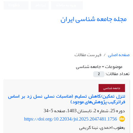
ورود به سامانه
ثبت نام
English
مجله جامعه شناسی ایران
صفحه اصلی
فهرست مقالات
موضوعات =
جامعه شناسی
تعداد مقالات:
2
جامعه شناسی
تنزل تمکین/کاهش تسلیم (مناسبات نسلی نسل زد بر اساس
فراترکیب پژوهش‌های موجود)
دوره 25، شماره 2، تابستان 1403، صفحه
5-34
https://doi.org/10.22034/jsi.2025.2047481.1756
یعقوب احمدی، نینا کریمی