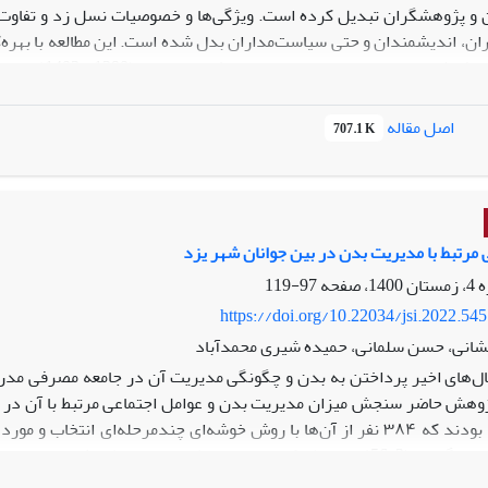
و پژوهشگران تبدیل کرده است. ویژگی‌ها و خصوصیات نسل زد و تفاوت‌ها 
ن، اندیشمندان و حتی سیاست‌مداران بدل شده است. این مطالعه با بهره‌گی
علمی تهیه و 
ش‌های مختلف ارائه دهد. یافته­های این مطالعه مبتنی بر دسته‌بندی و است
مایزی را در نسل زد نشان داد که مقوله محوری مطالعه بر پایه آن بنیاد
اصل مقاله
707.1 K
چهار حوزه خانواده، دین، سیاست و محیط کاری و شغلی است.
ده کاهش احترام به اقتدار در نقد پدرسالاری و استقلال هویتی خود را نشان
 افسون‌زدایی و سنت‌گریزی مهم‌ترین مفاهیمی هستند که خصوصیات و تما
ین مبنا و مبتنی بر تحلیل نتایج پژوهش‌های موجود دررابطه‌با مناسبات
ردگی به وجود رابطه توافقی توأم با تفاوت با والدین و تزاحمی با نسل ایدئ
 مرتبط با مدیریت بدن در بین جوانان شهر یزد
97-119
https://doi.org/10.22034/jsi.2022.54
شانی، حسن سلمانی، حمیده شیری محمدآباد
ل‌های اخیر پرداختن به بدن و چگونگی مدیریت آن در جامعه مصرفی مدر
سالۀ شهر یزد بودند که ۳۸۴ نفر از آن‌ها با روش خوشه‌ای چندمرحله‌ای 
مدیریت بدن پاسخگویان (56/2) در سطح کمتر از متوسط است و رابط
ادی، جنسیت و رابطه منفی و معناداری بین مدیریت بدن و تصور از بدن 