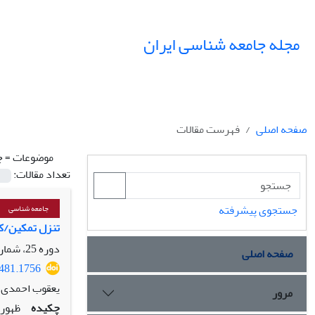
مجله جامعه شناسی ایران
صفحه اصلی
فهرست مقالات
موضوعات =
ج
تعداد مقالات:
جستجوی پیشرفته
جامعه شناسی
تنزل تمکین/ک
دوره 25، شماره 2، تابستان 1403، صفحه
صفحه اصلی
7481.1756
یعقوب احمدی، 
مرور
چکیده
ظهور 