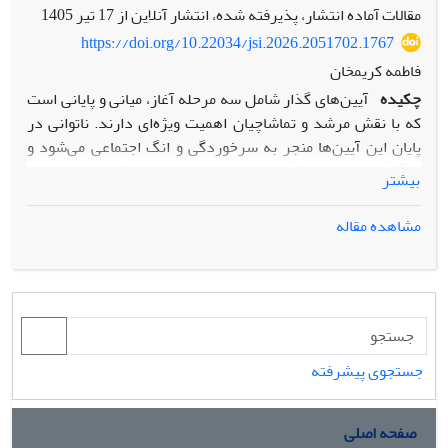
مقالات آماده انتشار، پذیرفته شده، انتشار آنلاین از
17 تیر 1405
https://doi.org/10.22034/jsi.2026.2051702.1767
فاطمه کریمخان
چکیده
آیین‌های گذار شامل سه مرحله آغاز، میانی و پایانی است
که با نقش مرشد و تماشاچیان اهمیت ویژه‌ای دارند. ناتوانی در
پایان این آیین‌ها منجر به سرخوردگی و انگ اجتماعی می‌شود و
بازگشتی به مرحله قبل وجود ندارد. وضعیت مشابه در مهاجرت
بیشتر
رخ می‌دهد، جایی که تصمیم آغاز مهاجرت به عنوان لحظه آیین
گذار تلقی می‌شود. مهاجرت نیازمند عبور از مراحل سخت‌افزاری
مشاهده مقاله
مثل آمادگی‌های قانونی و حقوقی و مراحل نرم‌افزاری مثل تغییر
عادات و سبک زندگی است. آمادگی برای مهاجرت به نوعی آیین
گذار محسوب می‌شود که در آن مرشدان و قواعد جدید تعریف
می‌شوند. این فرایند با تجربه تعلیق حیات همراه است و مهاجرت
بدون تغییر در سبک زندگی کم‌نظیر است.
جستجوی پیشرفته
صفحه اصلی