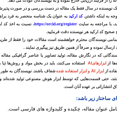
له را از فرآیند ارزیابی خارج نموده و به نویسندگان عودت می دهد
.
یک نویسنده در سال فقط یک مقاله در دست بررسی و در صورت پذی
وجه به اینکه داشتن
کد ارکید
به عنوان یک شناسه منحصر به فرد برای 
د، با مراجعه به سایت
https://orcid.org/register
، نسبت به اخذ کد ارک
 صحیح کد ارکید هر نویسنده دقت فرمایید
.
تمامی نویسندگان محترم خواهشمند است مقالات خود را فقط از ط
 ارسال نموده و صرفاً از همین طریق نیز پیگیری نمایند .
سندگانی که در نگارش مقاله، تولید تصاویر یا عناصر گرافیکی مقاله ی
‌ها از
ابزارهای
AI
استفاده می‌کنند، باید در بخش مواد و روش‌ها (یا
اده از
ابزار
AI
و ابزار استفاده شده
شفاف باشند. نویسندگان به طور
ند، حتی قسمت‌هایی که توسط ابزار هوش مصنوعی تولید شده‌اند و 
اق انتشاراتی بر عهده آنان است
.
رای ساختار زیر باشد
:
مل عنوان مقاله، چکیده و کلیدواژه های فارسی است
.