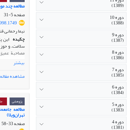
دوره 11
(1389)
مطالعه چند مو
صفحه
5-31
دوره 10
(1388)
5998.1749
نیما رحمانی قن
دوره 9
چکیده
این پ
(1387)
سلامت، و حوز
ة
دوره 8
مصاحبة عمیق 
(1386)
بهره‌وری و اث
بیشتر
مهاجرت در میا
دوره 7
روابط کاری ناپ
(1385)
مشاهده مقاله
مستندسازی و
دوره 6
سیاست‌گذاری‌ه
(1384)
پژوهشی
جا
دوره 5
مطالعه جامعه
‌
(1383)
تهران
‌ویلا)
دوره 4
صفحه
33-58
(1381)