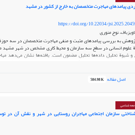
ردی پیامدهای مهاجرت متخصصان به خارج از کشور در مشهد
https://doi.org/10.22034/jsi.2025.204
اویزباف، نوح منوری
ژوهش به بررسی پیامدهای مثبت و منفی مهاجرت متخصصان در سه حوزة
علوم انسانی در سطح سه سازمان و محیط کاری مشخص در شهر مشهد
م
و شیو
ة
تحلیل داده‌ها تحلیل مضمون است. یافته‌ها نشان می‌دهد م
ربخشی، افزایش هزینه‌های جایگزینی نیرو، اختلال در انتقال دانش، کاهش
ن نیروهای باقی‌مانده شده است. همچنین تلقی مهاجرت به‌مثابه موفقیت، 
ایدار از دیگر آثار فرهنگی و نهادی این پدیده است. با این حال، در برخی 
اصل مقاله
584.98 K
 انتقال دانش، سطحی از تاب‌آوری را ایجاد کرده‌اند. نتایج ا
ای منابع انسانی و توسعه ظرفیت‌های درون‌سازمانی برای مواجهه با پیامد
معه شناسی
شناختی
سازمان اجتماعی مهاجران روستایی در شهر و نقش آن در تو