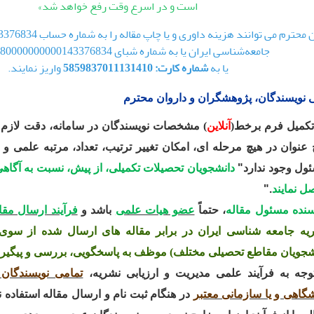
است و در اسرع وقت رفع خواهد شد»
جامعه‌شناسی ایران یا به شماره شبای IR660180000000000143376834
یا به
شماره کارت: 5859837011131410
واریز نمایند.
ی نویسندگان، پژوهشگران و داروان محترم
تکمیل فرم برخط(
آنلاین
)
مشخصات نویسندگان در سامانه، دقت لازم به
 عنوان در هیچ مرحله ای، امکان تغییر ترتیب، تعداد، مرتبه علمی 
ول وجود ندارد
"
دانشجویان تحصیلات تکمیلی، از پیش، نسبت به آگاهی 
ل نمایند
".
سنده مسئول مقاله
، حتماً
عضو هیات علمی
باشد و
فرآیند ارسال مقا
یه
جامعه شناسی ایران
در برابر مقاله های ارسال شده از سوی س
شجویان مقاطع تحصیلی مختلف) موظف به پاسخگویی، بررسی و پیگیری 
توجه به فرآیند علمی مدیریت و ارزیابی نشریه،
تمامی نویسندگان 
شگاهی و یا سازمانی معتبر
در هنگام ثبت نام و ارسال مقاله استفاده ن