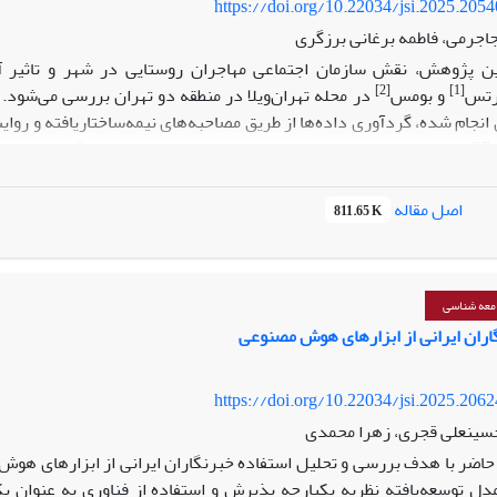
https://doi.org/10.22034/jsi.2025.205
اجرمی، فاطمه برغانی برزگری
ین پژوهش، نقش سازمان اجتماعی مهاجران روستایی در شهر و تاثیر
آ
[2]
[1]
ورتس
و بومس
در محله تهران‌ویلا در منطقه دو تهران بررسی می‌شود. 
 انجام شده، گردآوری داده‌ها از طریق مصاحبه‌های نیمه‌ساختاریافته و روای
شامل 13 زن و 27 مرد) در تهران
ی و تحلیل داده‌های ثانویه آماری صورت گرفت. حاصل تحلیل، استخراج مقو
ابه تسهیل‌گرتوسعه محلی» شناسایی شد. نتایج نشان می‌دهند که سازمان
اصل مقاله
811.65 K
ی دموکراتیک عمل کرده‌اند؛ آنها با ایجاد شبکه‌های حمایتی و تقویت حس 
همبستگی اجتماعی و تسهیل مشارکت ساکنان در فرآیندهای توسعه محلی ک
معه شناسی
اران ایرانی از ابزارهای هوش مصنوعی
https://doi.org/10.22034/jsi.2025.206
حسینعلی قجری، زهرا محمدی
 حاضر با هدف بررسی و تحلیل استفاده خبرنگاران ایرانی از ابزارهای هو
دل توسعه‌یافته نظریه یکپارچه پذیرش و استفاده از فناوری به عنوان یک