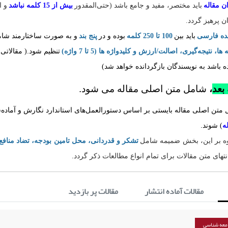
ن مقاله
باید مختصر، مفید و جامع باشد (حتی‌المقدور
بیش از 15 کلمه نباشد
و ا
ن پرهیز گردد.
ده فارسی
باید بین
100
تا 250 کلمه
بوده و در
پنج بند
و به صورت ساختارمند شا
.
 ها، نتیجه‌گیری، اصالت/ارزش و کلیدواژه ها (5 تا 7 واژه)
تنظیم شود
( مقالاتی
 باشد به نویسندگان بازگردانده خواهد شد)
بعد
،
شامل متن اصلی مقاله می شود
.
 متن اصلی مقاله بایستی بر اساس دستورالعمل‌های استاندارد نگارش و آماده‌
.
ه
)
شوند
وه بر این، بخش ضمیمه شامل
تشکر و قدردانی، محل تامین بودجه، تضاد منافع
.
نتهای متن مقالات برای تمام انواع مطالعات ذکر گردد
مقالات آماده انتشار
مقالات پر بازدید
معه شناسی