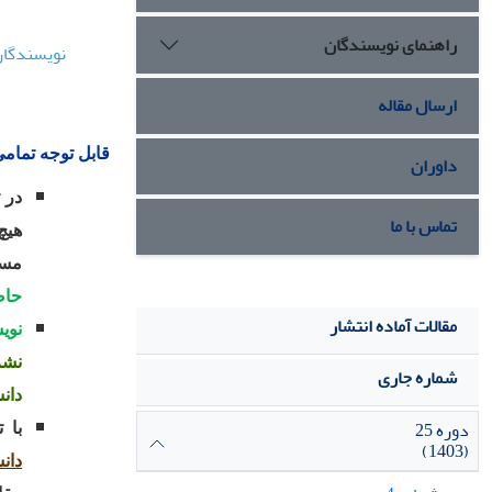
راهنمای نویسندگان
ارسال مقاله
قابل توجه تمام
داوران
در 
تماس با ما
هیچ
مسئ
حاص
مقالات آماده انتشار
نوی
نشر
شماره جاری
دان
دوره 25
با 
(1403)
دان