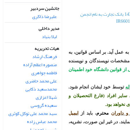
جانشین سردبیر
نویسندگان محترم می توانند هزینه داوری و یا چاپ مقاله را به شماره حساب 143376834 بانک تجارت به نام انجمن
علیرضا ذاکری
مدیر داخلی
لیلا بنیاد
هیات تحریریه
 عمل آید. بر اساس قوانین، به
فرهنگ ارشاد
و مشخصات نویسندگان و نویسنده
منصوره اعظم آزاده
از قوانین دانشگاه خود اطمینان
فاطمه جواهری
علی محمد حاضری
له
توسط خود ایشان انجام شود.
محمدسعید ذکایی
شهلا اعزازی
ایر افراد (فارغ التحصیلان و
سعیده گروسی
نخواهد بود
.
سید محمد علی توکل کوثری
و داوران
محترم
، باید از
ایمیل
محمد عباس زاده
مایند. در غیر این صورت، نشریه،
شیرین احمدنیا