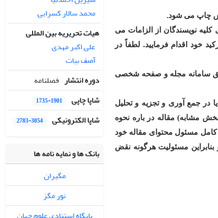
محمد سالار کسرایی
رش چاپ می شود
.
کلیه نویسندگان از الزامات می
هیات تحریریه بین المللی
علی اکبر مهدی
ید خود اقدام فرمایید. لطفاً در
آصف بیات
ریق سامانه مجله و صفحه شخصی
دوره انتشار
فصلنامه
شاپا چاپی
1735-1901
ا در جمع آوری و تجزیه و تحلیل
شاپا الکترونیکی
 بخش مشابه) مقاله در باره نحوه
2783-3054
 کامل مسئول محتوای مقاله خود
بنابراین مسئولیت هرگونه نقض
بانک ها و نمایه نامه ها
مگیران
نور مگز
پایگاه استنادی علوم جهان