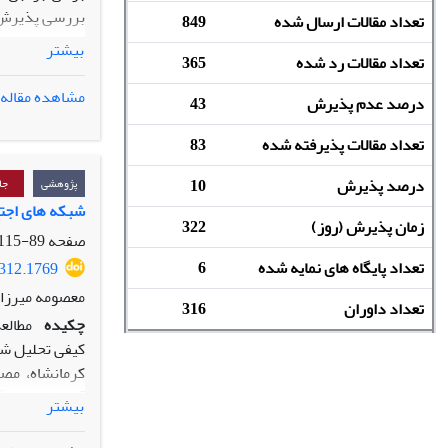
بررسی پذیرش ف
تعداد مقالات ارسال شده
849
برای این تحل
بیشتر
تعداد مقالات رد شده
365
روش پژوهش این
مشاهده مقاله
درصد عدم پذیرش
43
روش نمونه‌گیری
یافته‌های پژو
تعداد مقالات پذیرفته شده
83
عوامل متفاوتی 
قصد به‌طور معن
درصد پذیرش
10
پژوهشی
جا
نتایج پژوهش ن
شبکه­ های اجتم
زمان پذیرش (روز)
322
مثبتی دارند، 
صفحه
89-115
واقعی هوش مص
تعداد پایگاه های نمایه شده
6
2312.1769
معصومه میرزائ
تعداد داوران
316
چکیده
مطالع
کیفی تحلیل شبکه انجام 
کرمانشاه،
مصا
آموزشی سه­ گا
بیشتر
«چرخش پارادا
استخراج شده اس