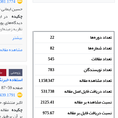
4081.1774
حسین ایمانی ج
چکیده
در ا
دیدگاه‌های پ
نظریه زمینه‌ای
تعداد دوره‌ها
22
بیشتر
مشاهدات میدان
مهاجران به مث
تعداد شماره‌ها
82
مشاهده مقاله
به‌
مثابه
نهادهای
تعداد مقالات
545
زندگی، تقویت 
تعداد نویسندگان
783
پژوهشی
جا
استفاده خبرنگ
تعداد مشاهده مقاله
1,158,347
صفحه
59-87
تعداد دریافت فایل اصل مقاله
531,738
2439.1791
نسبت مشاهده بر مقاله
2125.41
اکبر منتشلو، 
چکیده
مقاله
نسبت دریافت فایل بر مقاله
975.67
بر آن برطبق م