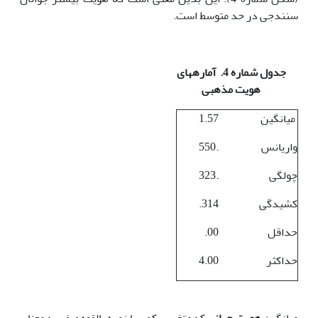
سنندجی در حد متوسط است.
جدول شماره 4. آماره‏های
هویت مذهبی
میانگین
1.57
واریانس
.550
چولگی
.323
کشیدگی
314.
حداقل
00.
حداکثر
4.00