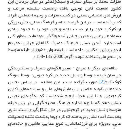
منزلت عمدتاٌ بر مبنای مصرف و سبک‌زندگی در میان مردمان این
کشور اهمیت قابل توجهی یافته واهمیت سلسله مراتب و
ارزش‌های انتسابی سنتی در کسب منزلت و وجهه اجتماعی افراد
کمتر شده است. در این فرایند عناصر فرهنگ محلی بخش بزرگی
از کارکرد خود را از دست داده و جای خود را تا حدود زیادی
به‌نمادهای غربی/ مدرن جهانی شده واگذار نموده‌اند. به‌طور کلی
استاندارد شدن نسبی فرهنگ مصرف کالاهای جهانی به‌مردم
اندونزی این امکان را داده است تا به‌عنوان عضوی از طبقه متوسط
در سطح ملی شناخته شوند (گرم، 2000: 135-158).
مطالعه‌ای دیگر با عنوان " تغییر الگوهای مصرف و سبک‌زندگی
در میان طبقه متوسط و نسل جدید در کره جنوبی" توسط سونگ
کوک کیم
[2]
صورت گرفته است. این مطالعه بر اساس تحلیل
داده‌های ثانویه حاصل از پیمایش‌های ملی و سالنامه‌های آماری
کره‌جنوبی و با این هدف انجام شده‌است که به‌گونه‌ای تجربی
نشان دهد که تا چه اندازه فرهنگ مصرف‌گرایی در بین طبقه
متوسط و نسل جدید در کره‌جنوبی در حال شکل‌گیری است. نتایج
به‌دست آمده نشان می‌دهند که کره‌ای‌ها به‌شدت تشنه تحصیلات
عالی، به‌ویژه برای فرزندانشان، تنوع غذایی، ماشین و خانه‌های