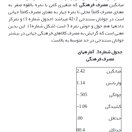
میانگین
مصرف فرهنگی
که متغیری کمی با نمره بالقوه صفر به
معنای مصرف کاملاً محلی تا نمره چهار به معنای مصرف کاملاً جهانی
است در جوانان سنندجی 42/2 می‏باشد (جدول شماره 1) و تمرکز
داده‏ها هم حول و حوش نمره 3 است (شکل شماره1). این بدین
معنی است که گرایش به مصرف کالاهای فرهنگی جهانی در بیشتر
جوانان سنندجی در حد متوسط به بالاست.
جدول شماره1. آماره‏های
مصرف فرهنگی
میانگین
2.42
واریانس
1.14
چولگی
-.505
کشیدگی
-1.06
حداقل
.00
حداکثر
00.4