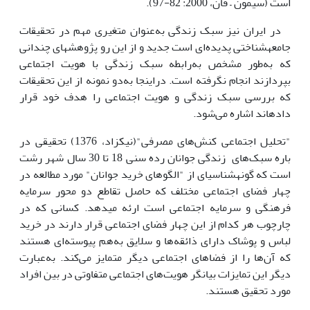
است (سیمون – فان، 2000: 82-97).
در ایران نیز سبک زندگی به‌عنوان متغیری مهم در تحقیقات
جامعه‏شناختی پدیده‌ای است جدید و از این رو پژوهش‏های چندانی
که به‌طور مشخص به‌رابطه سبک زندگی با هویت اجتماعی
بپردازند انجام نگرفته است. دراینجا به‌دو نمونه از این تحقیقات
که بررسی سبک زندگی و هویت اجتماعی را هدف خود قرار
داده‏اند اشاره ‌می‌شود.
"تحلیل اجتماعی کنش‌های مصرفی"(نیکزاد، 1376) تحقیقی در
باره سبک‌های زندگی جوانان رده سنی 18 تا 30 سال شهر رشت
است که گونه‏شناسی‏ای از "الگوهای خرید جوانان" مورد مطالعه در
چهار فضای اجتماعی مختلف که حاصل تقاطع دو محور سرمایه
فرهنگی و سرمایه اجتماعی است ارئه می‏دهد. کسانی که در
چارچوب هر کدام از این چهار فضای اجتماعی قرار دارند در خرید
لباس و پوشاک دارای ذائقه‌ها و سلایق به‌هم پیوسته‌ای ‌هستند
که آن‌ها را از فضا‏های اجتماعی دیگر متمایز می‌کند. به‌عبارت
دیگر این تمایزات بیانگر هویت‌های اجتماعی متفاوتی در بین افراد
مورد تحقیق هستند.