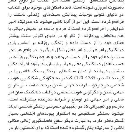
پیدایش سبک‌های ‌زندگی است. امر انتخاب در تاریخ بشر
به‌صورت امروزی نبوده ‌است. تعدد امکان‌های موجود برای انتخاب
در دنیای کنونی موجبات پیدایش سبک‌های ‌ زندگی مختلف را
فراهم کرده ‌است. این امر از آنجا ناشی می‏شود که مدرنیته اخیر
شرایطی را فراهم کرده ‌است تا فرد و جامعه در‌ محیطی جهانی با
هم به‌تعامل بپردازند. از نظر او در دنیای کنونی سنت بیشتر‌
معنای خود را از دست داده و زندگی روزانه بر اساس بازی
دیالکتیکی امر جهانی و امر ‌محلی شکل می‌گیرد. در واقع هر قدر
سنت پایه‌های خود را از دست می‌دهد و هرچه زندگی روزانه بر
حسب تعامل دیالکتیکی محلی ‌جهانی بازسازی می‌شود افراد امکان
بیشتری‌ ‌می‌یابند از میان سبک‌های ‌ زندگی سبک خاصی را بر
گزینند (گیدنز، 1385: 120). گیدنز به چگونگی شکل‏گیری هویت
شخصی در چارچوب فرایند جهانی شدن پرداخته است. از نظر او
جهانی شدن و دگرگونی هویت شخصی دو قطب دیالکتیک میان امر
محلی و امر جهانی در اوضاع و شرایط مدرنیته پیشرفته است.
به‌زعم وی تغییراتی که در جنبه‏های خصوصی زندگی شخصی ایجاد
می‏شود بستگی مستقیمی به استقرار پیوندهای اجتماعی بسیار
گسترده‏تر دارد. به عبارت دیگر سطح فاصله‏گیری زمانی مکانی
ناشی از مدرنیته چنان گسترده شده است که برای نخستین بار در