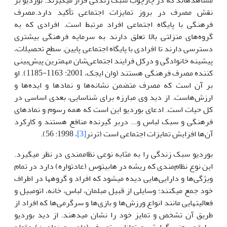
مشاهده‏اند که در چارچوب سبک ‌زندگی قرار ‌می‏گیرند. بوردیو بر
نقش مصرف در بروز تمایزات اجتماعی تأکید دارد.مصرف
فرهنگی با پایگاه اجتماعی افراد مرتبط است. افرادی که به
گروه‌های منزلتی بالا تعلق دارند به سرمایه فرهنگی بیشتری
دسترسی دارند تا افرادی با پایگاه اجتماعی پایین. سطح تحصیلات،
پیشینه خانوادگی و درکل فرایند اجتماعی‌شان مهمترین پیش‌بینی
کننده مصرف فرهنگی هستند (وان ایجک، 2001: 1163-1185). او
بر آن است‌ که مصرف متضمن نشانه‌ها و نمادها و ایده‌ها و
ارزش‌هاست. از دید وی مبارزه برای شناسایی، بعدی اساسی در
کل حیات است. ادعای بوردیو این است که ‌همه رسوم و نمادهای
فرهنگی و سبک لباس و... دربر گیرنده منافع هستند و کارکرد
آن‌ها افزایش تمایزات اجتماعی است (ترنر
[3]
، 1998: 56).
بوردیو سبک زندگی را به مثابه نوعی نظاممندی در نظر می‏گیرد.
این نوع نظام‌مندی که ریشه در هابیتوس (عادت‏واره) دارد در تمام
ویژگی‌ها و دارایی‌هایی دیده می‏شود که افراد و گروه‏ها در اطراف
خود جمع می‏کنند؛ وسایلی از قبیل مبلمان، لباس، خانه، اتومبیل و
فعالیت‏هایی مانند انواع ورزش‌ها و بازی‌ها و سرگرمی‌ها که افراد از
طریق آن تشخص و تمایز خود را نشان می‏دهند. از دید بوردیو