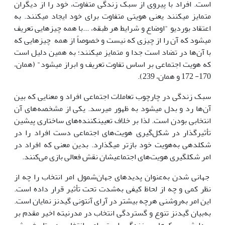
است. افراد با پیروی از سبک زندگی متفاوت، خود را از دیگران
متمایز می‏کنند یعنی هویتی متفاوت برای خود ایجاد می‏کنند. به
اعتقاد بوردیو "اوضاع و شرایط هر طبقه، ...با همه چیزهایی تعریف
می‏شود که آن را از چیزی که نیست و خصوصاً از همه چیزهایی که
با آن‌ها در تضاد است جدا و متمایز می‏کنند؛ به همین دلیل است
که هویت اجتماعی بر اساس تفاوت تعریف و ابراز می‏شود" (همان،
170- 172 و همان، 239).
سبک زندگی در چارچوب تعاملات اجتماعی افراد و معنایی که بین
آن‌ها رد و بدل می‏شود به ظهور‌ می‏رسد. یکی از مشخصه‌‏های آن
انتخابی بودن ‌است. لذا بر خلاف تعیین‏کننده‌های ساختاری پیشین
تأثیرگذار در شکل‌گیری‌ هویت‌های اجتماعی دست افراد را در
شکل‏دهی ‌به‌هویت‌ خود بازتر می‏گذارد. بدین معنی که افراد در
امر شکل‏گیری‌ هویت‌های ‌اجتماعی‏شان نقش فعالی بازی می‌کنند.
جهانی شدن به‌عنوان پدیده‏ای جهان‌شمول امر انتخاب را چه از
نظر کمی و چه از لحاظ کیفی به‌شدت تحت تأثیر قرار داده است.
این امر به‌روشنی هرچه بیشتر در آرای آنتونی گیدنز نمایان است.
به‌بیان گیدنز تنوع و گستردگی انتخاب در‌ مدرنیته اخیر مقدم بر