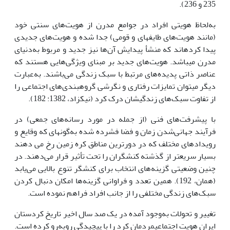
235 و 236).
به‌لحاظ هویتی افراد در جوامع مدرن از هویت‌های سنتی خود
(مانند هویت‌های طایفه‏ای و قومی) جدا شده و هویت‌های جدیدی
پیدا کرده‏اند که منشأ پیدایش آن‌ها نیز جدید و مربوط به‌دنیای
مدرن می‏باشد. هویت‌های جدید بر مبنای ویژگی‌هایی هستند که
عناصر ذاتی پدیده‌های مرتبط با سبک‌ زندگی می‌باشند. به‌عبارت
دیگر می‏توان تمایزات رفتاری و نگرشی گروه‏بندی‌های اجتماعی را
از تفاوت سبک‌های‌ زندگی‏شان درک کرد (نیکزاد، 1382: 182).
با پیشرفت‌های فنی (از جمله در مورد رسانه‌های‌ جمعی) در
فرآیند جهانی‌شدن زمان و فضا فشرده شده به‌گونه‏ای که وقایع و
رویدادهای مختلف که در دورترین مناطق کره زمین رخ می دهند
بسیار سریعتر از گذشته کنشگران ‌را تحت تأثیر قرار می‌دهند. در
چنین وضعیتی گزینه‌های انتخاب برای کنشگر تنوع بالایی می‌یابد
(همان، 192). همین تعدد و فراوانی گزینه‌ها امکان دنبال کردن
سبک‌های‌ زندگی مختلفی را از جانب افراد فراهم نموده است.
تغییر و تحولات به‌وجود آمده در یک صد سال اخیر تاریخ کردستان
ایران هویت‌ اجتماعیمردمان کرد را با پیچیدگی روبه‌رو کرده ‌است.