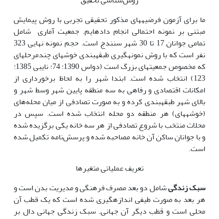
روش‌شناسی تحقیق
ما برای آزمون فرضیه‏های مذکور تحقیقی تجربی با روش پیمایش
مبتنی بر نمونه احتمالی انجام داده‏ایم. جمعیت آماری شامل
تمامی جوانان 17 تا 30 شهر سنندج است. حجم نمونه نهایی 323
نفر است که با روش نمونه‏گیری طبقه‏‏بندی خوشه­ای چندمرحله­ای
که مخصوص جمعیت‏های بزرگ است (دواس 1390: 74؛ نایبی 1385:
123) انتخاب شده ‌است. ابتدا شهر را به لحاظ برخورداری از
امکانات اقتصادی و رفاهی به سه منطقه پایین شهر وسط شهر و
بالای شهر طبقه‏بندی کرده و به صورت تصادفی از میان محله‌های
(خوشه‏های) ‌هر‌ منطقه دو محله انتخاب شده است. سپس در‌
محلات منتخب با شروع تصادفی از هر سه خانه یکی برگزیده شده‌
و با جوانان ساکن آن خانه مصاحبه شده و پرسش‌‌نامه تکمیل شده
است.
تعریف عملیاتی متغیرها
سبک زندگی
شامل دو بعد مصرف فرهنگی و مدیریت بدن است و
هر بعد به صورت طیفی اندازه‏گیری شده است که یک قطب آن
محلی است و قطب دیگر آن جهانی. سبک زندگی جهانی دال بر