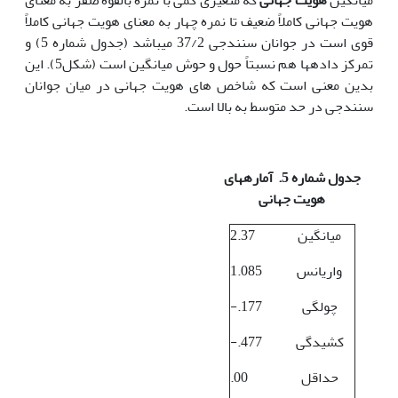
میانگین
هویت جهانی
که متغیری کمی با نمره بالقوه صفر به معنای
هویت جهانی کاملاً ضعیف تا نمره چهار به معنای هویت جهانی کاملاً
قوی است در جوانان سنندجی 37/2 می‏باشد (جدول شماره 5) و
تمرکز داده‏ها هم نسبتاً حول و حوش میانگین است (شکل5). این
بدین معنی است که شاخص های هویت جهانی در میان جوانان
سنندجی در حد متوسط به بالا است.
جدول شماره 5. آماره‏های
هویت جهانی
میانگین
2.37
واریانس
1.085
چولگی
-.177
کشیدگی
-.477
حداقل
.00