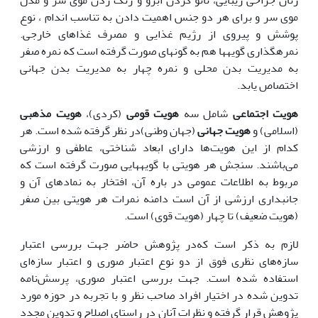
زنان جراحی زیبایی، تاتو کردن ابرو و رنگ زدن موی سر و مدل
موی سر و برای هر دو جنس اهمیت دادن به تناسب اندام ، نوع
پوشش و پیروی از رژیم غذایی و مصرف غذاهای خارجی.
نمره‏گذاری گویه‏ها هم به گونه‏‏ای صورت گرفته است که نمره صفر
به مدیریت بدن محلی و نمره چهار به مدیریت بدن جهانی
اختصاص یابد.
هویت اجتماعی
شامل سه
هویت قومی
(کردی)،
هویت
مذهبی
(اسلامی) و
هویت جهانی
‌ (جهان وطنی)در نظر گرفته شده‌ است. هر
کدام از این هویت‌ها دارای ابعاد شناختی، عاطفی و ارزشی
می‌‌باشند. سنجش هر هویتی با گویه‏هایی صورت گرفته ‌است که
مربوط به اطلاعات عمومی در باره آن، افتخار به نمادهای آن و
جانبداری ارزشی از آن است دامنه نمرات هر هویتی بین صفر
(هویت ضعیف) تا چهار (هویت قوی) است.
لازم به ذکر است که‌در پژوهش حاضر جهت بررسی اعتبار
سازه‌های نظری فوق از دو نوع اعتبار صوری و اعتبار سازه‌ای
استفاده شده است. جهت بررسی اعتبار صوری، پرسش‌نامه
تدوین شده در اختیار افراد صاحب نظر و با تجربه در حوزه مورد
پژوهش قرار گرفته و نظرات آنان در راستای اصلاح و تدوین مجدد