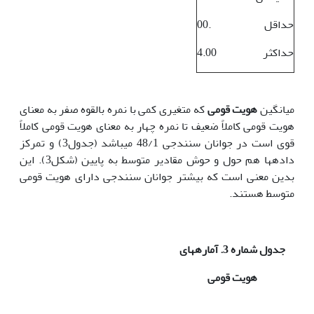
حداقل
00.
حداکثر
4.00
میانگین
هویت قومی
که متغیری کمی با نمره بالقوه صفر به معنای
هویت قومی کاملاً ضعیف تا نمره چهار به معنای هویت قومی کاملاً
قوی است در جوانان سنندجی 48/1 می‏باشد (جدول3) و تمرکز
داده‏ها هم حول و حوش مقادیر متوسط به پایین (شکل3). این
بدین معنی است که بیشتر جوانان سنندجی دارای‌ هویت قومی
متوسط‏ هستند.
جدول شماره 3. آماره‏های
هویت قومی