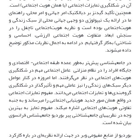
آن در شکل‏گیری تمایزات اجتماعی (یا همان هویت اجتماعی) است.
همچنین تأکید گیدنز بر دیالکتیک امر جهانی و امر محلی، راهنمای
ما در ارائه یک تیپولوژی دو وجهی جهانی محلی از سبک زندگی و
هویت‌اجتماعی بوده است و نظریه هویت‌اجتماعی تاچفل را در
سنجش ابعاد متفاوت هویت اجتماعی (ارزشی، احساسی و
شناختی) به‌کار گرفته‏ایم. در ادامه به اجمال نظریات مذکور توضیح
داده می‏شوند.
در جامعه‏شناسی پیش‌تر به‌طور عمده طبقه اجتماعی- اقتصادی و
جایگاه افراد را در نظام منزلتی عامل اجتماعی مهم در شکل‏گیری‌
هویت‌های‌ اجتماعی در نظر ‌می‌گرفتند. اما امروزه در کنار عوامل
دیگر سبک‌های ‌ زندگی را نیز عاملی مهم و تأثیرگذار در شکل‏گیری
گروه‌بندی‌ها و تمایزات اجتماعی می‌دانند. مفهوم تمایزات اجتماعی
در واقع همان صور جدید هویت‏یابی اجتماعی را می‏رساند و به جنبه
تفاوتی هویت‌های اجتماعی اشاره می‏کند. مفهوم تمایز به بهترین
وجه در نظریه‏های جامعه‏شناختی پیر بوردیو جامعه‏شناس فرانسوی
بیان شده است.
بوردیو از منابع مفهومی وبر در جهت ارائه نظریه‌ای در باره کارکرد