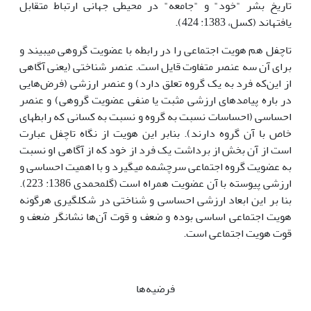
تاریخ بشر "خود" و "جامعه" در محیطی جهانی ارتباط متقابل
یافته‏اند (کسل، 1383: 424).
تاچفل هم هویت اجتماعی را در رابطه با عضویت گروهی می‏بیند و
برای آن سه عنصر متفاوت قایل است. عنصر شناختی (یعنی آگاهی
از این‌که فرد به یک گروه تعلق دارد) و عنصر ارزشی (فرض‌هایی
در باره پیامدهای ارزشی مثبت یا منفی عضویت گروهی) و عنصر
احساسی (احساسات نسبت به گروه و نسبت به کسانی که رابطه‏ای
خاص با آن گروه دارند). بنابر این هویت از نگاه تاچفل عبارت
است از آن بخش از برداشت یک فرد از خود که از آگاهی او نسبت
به عضویت گروه اجتماعی سرچشمه می‏گیرد و با اهمیت احساسی و
ارزشی پیوسته با آن عضویت همراه است (گل‏محمدی 1386: 223).
بنا بر این ابعاد ارزشی احساسی و شناختی در شکل‏گیری هرگونه
هویت اجتماعی اساسی بوده و ضعف و قوت آن‌ها نشانگر ضعف و
قوت هویت اجتماعی است.
فرضیه‌ها