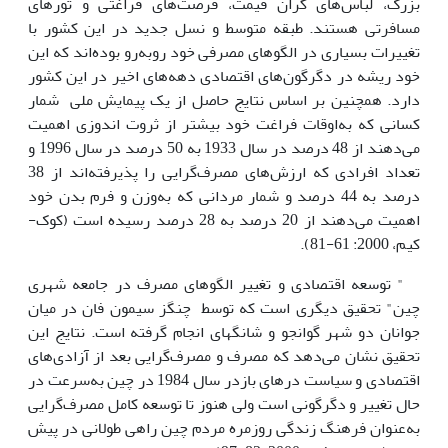
بزرگ، لباس‌های گران قیمت، فرصت‌های فراغتی و تورهای
مسافرتی هستند. طبقه متوسط و نسل جدید در این کشور با
تغییرات بسیاری در الگوهای مصرفی خود روبه‌رو بوده‌اند که این
خود ریشه در دگرگون‌های اقتصادی دهه‌های اخیر در این کشور
دارد. همچنین بر اساس نتایج حاصل از یک پیمایش ملی شمار
کسانی که به‌اوقات فراغت خود بیشتر از ثروت اندوزی اهمیت
می‌دهند از 48 درصد در سال 1933 به 50 درصد در سال 1996 و
تعداد افرادی که ارزش‌های مصرف‌گرایی را پذیرفته‌اند از 38
درصد به 44 درصد و شمار مردانی که به‌وزن و فرم بدن خود
اهمیت می‌دهند از 20 درصد به 28 درصد رسیده است (کوک-
کیم، 2000: 61-81).
" توسعه اقتصادی و تغییر الگوهای مصرف در جامعه شهری
چین" تحقیق دیگری است که توسط چنگز سیمون فان در میان
جوانان دو شهر گوانجو و شانگهای انجام گرفته است. نتایج این
تحقیق نشان می‌دهد که مصرف و مصرف‌گرایی بعد از آزادی‌های
اقتصادی و سیاست درهای بازدر سال 1984 در چین به‌سرعت در
حال تغییر و دگرگونی است ولی هنوز تا توسعه کامل مصرف‌گرایی
به‌عنوان فرهنگ زندگی روزمره مردم چین راهی طولانی در پیش