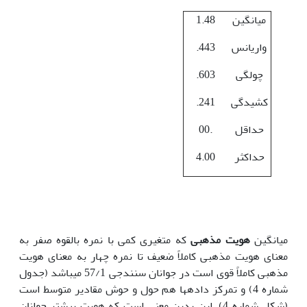
میانگین
1.48
واریانس
.443
چولگی
.603
کشیدگی
.241
حداقل
00.
حداکثر
4.00
میانگین
هویت مذهبی
که متغیری کمی با نمره بالقوه صفر به
معنای هویت مذهبی کاملاً ضعیف تا نمره چهار به معنای هویت
مذهبی کاملاً قوی است در جوانان سنندجی 57/1 می‏باشد (جدول
شماره 4) و تمرکز داده‏ها هم حول و حوش مقادیر متوسط است
(شکل شماره 4). این بدین معنی است که هویت بیشتر جوانان