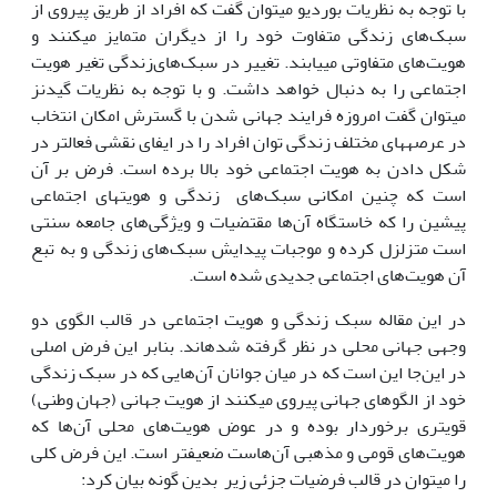
با توجه به نظریات بوردیو می‏توان گفت که افراد از طریق پیروی از
سبک‌های ‌زندگی متفاوت خود را از دیگران متمایز می‏کنند و
هویت‌های متفاوتی می‏یابند. تغییر در سبک‌های‌زندگی تغیر هویت
اجتماعی را به دنبال خواهد داشت. و با توجه به نظریات گیدنز
می‏توان گفت امروزه فرایند جهانی شدن با گسترش امکان انتخاب
در عرصه‏های مختلف زندگی توان افراد را در ایفای نقشی فعال‏تر در
شکل دادن به هویت اجتماعی خود بالا برده است. فرض بر آن
است که چنین امکانی سبک‌های زندگی و هویت‏های اجتماعی
پیشین را که خاستگاه آن‌ها مقتضیات و ویژگی‌های جامعه سنتی
است متزلزل کرده و موجبات پیدایش سبک‌های زندگی و به تبع
آن هویت‌های اجتماعی جدیدی شده است.
در این مقاله سبک زندگی و هویت اجتماعی در قالب الگوی دو
وجهی جهانی محلی در نظر گرفته شده‏اند. بنابر این فرض اصلی
در این‌جا این است که در میان جوانان آن‌هایی که در سبک زندگی
خود از الگوهای جهانی پیروی می‏کنند از هویت جهانی (جهان وطنی)
قویتری برخوردار بوده و در عوض هویت‌های محلی آن‌ها که
هویت‌های قومی و مذهبی آن‌هاست ضعیف‏تر است. این فرض کلی
را می‏توان در قالب فرضیات جزئی زیر بدین گونه بیان کرد: