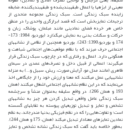
سلیقه، یعنی گرایش و توانایی تصرف (مادی و نمادین) مقوله
معینی از ابژه‏ها یا اعمال طبقه‏بندی‏شده و طبقه‏بندی‏کننده، ضابطه
زاینده سبک زندگی است. سبک زندگی مجموعه متحدی از
ترجیحات تمایزبخش است که قصد ابرازگری واحدی را در منطق
خاص هر خرده فضای نمادینی مانند مبلمان، پوشاک، زبان و
حرکات و سکنات بدنی به نمایش می‏گذارد (بوردیو، 1984: 173-
174 و بوردیو،1390: 243). بوردیو همچنین از نظامی از نشانه‏های
اجتماعی حرف می‏زند که با نظام موقعیت‌های اجتماعی شباهت و
همگونی دارد. اعمال و رفتاری که در چارچوب سبک زندگی قرار
می‏گیرند؛ اعمالی از قبیل دخل و تصرف‌های عمدی در سیمای
ظاهری (مانند مدل مو، آرایش صورت، ریش، سبیل و...) به منزله
نشانه‏هایی عمل می‏کنند که معنا و ارزش خود را از جایگاهی اخذ
می‌نمایند که در این نظام نشانه‏های اجتماعی اشغال می‏کنند (همان
193 و همان 266). در واقع سلیقه به‌عنوان منشأ و سرچشمه
سبک زندگی عامل واقعی تبدیل کردن هر چیز به نشانه‏های
تشخص و تمایز و تبدیل توزیع‏های پیوسته به تقابل‏های گسسته
است؛ و تفاوت‌هایی را که در نظم فیزیکی بدن‏ها مندرج‏اند، به نظم
نمادین تمایزهای معنادار تبدیل می‏کند (همان، 175 و همان 244).
به‌طور خلاصه باید گفت که سبک زندگی نشانه تشخص و تمایز