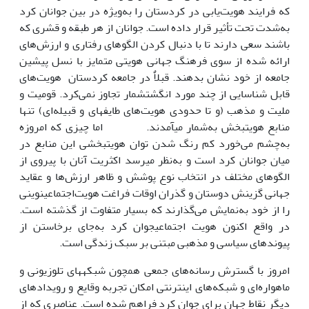
که فرایند هویت‌یابی در کردستان ‌را به‌ویژه در بین جوانان کرد
به‌شدت تحت تأثیر قرار داده است. جوانان از هر طبقه و قشری که
باشند سعی دارند تا با دنبال کردن الگوهای رفتاری و ارزش‌های
ارائه شده از سوی فرهنگ جهانی هویتی متمایز با نسل پیشین
جامعه از خود نشان بدهند. قبلاٌ در جامعه کردستان هویت‌های
قابل شناسایی از چند مورد انگشت‏شمار تجاوز نمی‌کرد. قومیت و
ملیت و مذهب (و تا حدودی هویت‌های طایفه‏ای و قبیله‌ای) تنها
منابع هویت‏بخش به‌شمار می‏آمدند. اما چیزی که امروزه
به‌چشم می‌خورد کم رنگ شدن توان هویت‏بخشی این منابع در
میان جوانان‌ کرد است و به‌نظر می‏رسد اکثریت آنان با پیروی از
الگوهای مختلف در انتخاب نوع پوشش و ظاهر ارزش‌ها و عقاید
جهانی گزینش دوستان و گذران اوقات فراغت هویت‌اجتماعینوینی
را از خود به‌نمایش می‌گذارند که بسیار متفاوت از گذشته است.
در واقع اکنون هویت‌ اجتماعیجوان کرد به‌جای برخاستن از
پیوندهای سیاسی و مذهبی مبتنی بر سبک‌ زندگی است.
امروز با گسترش رسانه‌های جمعی همچون شبکه‏های تلوزیونی و
ماهواره‌ای و شبکه‌‌های اینترنتی امکان تجربه وقایع و رویدادهای
دیگر نقاط جهان برای جوان کرد فراهم شده‌ است. عناصری که از