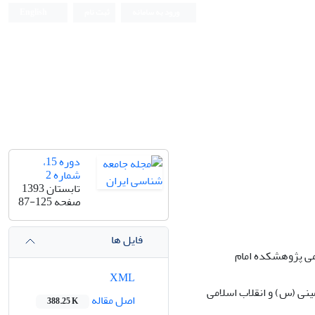
ورود به سامانه
ثبت نام
English
دوره 15،
شماره 2
تابستان 1393
صفحه
87-125
فایل ها
می پژوهشکده امام
XML
نی (س) و انقلاب اسلامی
اصل مقاله
388.25 K