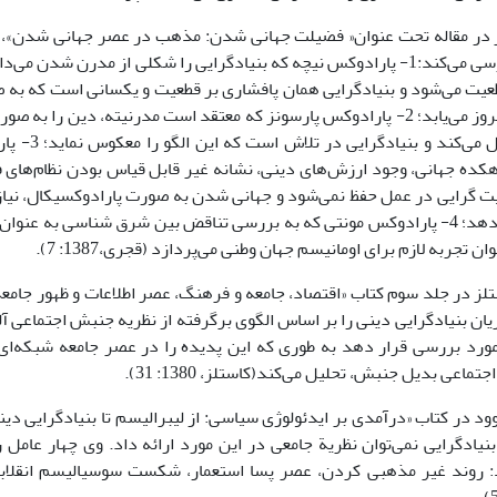
نر در مقاله تحت عنوان« فضیلت جهانی شدن: مذهب در عصر جهانی شدن»، بن
پارادوکس بررسی می‌کند:1- پارادوکس نیچه که بنیادگرایی را شکلی از مدرن شد
یت می‌شود و بنیادگرایی همان پافشاری بر قطعیت و یکسانی است که به 
عدم قطعیت، بروز می‌یابد؛ 2- پارادوکس پارسونز که معتقد است مدرنیته، دین 
از جامعه تبدیل 
ده جهانی، وجود ارزش‌های دینی، نشانه غیر قابل قیاس بودن نظام‌های 
ت گرایی در عمل حفظ نمی‌شود و جهانی شدن به صورت پارادوکسیکال، نیاز
را افزایش می‌دهد؛ 4- پارادوکس مونتی که به بررسی تناقض بین شرق شناسی به
ن تجربه لازم برای اومانیسم جهان وطنی می‌پردازد (قجری،1387: 7).
ستلز در جلد سوم کتاب «اقتصاد، جامعه و فرهنگ، عصر اطلاعات و ظهور جا
ان بنیادگرایی دینی را بر اساس الگوی برگرفته از نظریه جنبش اجتماعی آلن
ورد بررسی قرار دهد به طوری که این پدیده را در عصر جامعه شبکه‌ا
اعی بدیل جنبش، تحلیل می‌کند(کاستلز، 1380: 31).
وود در کتاب «درآمدی بر ایدئولوژی سیاسی: از لیبرالیسم تا بنیادگرایی دین
یادگرایی نمی‌توان نظریة جامعی در این مورد ارائه داد. وی چهار عامل ر
: روند غیر مذهبی کردن، عصر پسا استعمار، شکست سوسیالیسم انقلاب