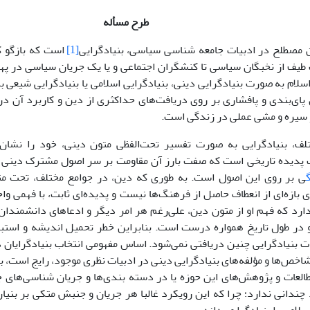
طرح مسأله
ن مصطلح در ادبیات جامعه شناسی سیاسی، بنیادگرایی
[1]
است که بازگو ک
طیف از نخبگان سیاسی تا کنشگران اجتماعی و یا یک جریان سیاسی در په
سلام به صورت بنیادگرایی دینی، بنیادگرایی اسلامی یا بنیادگرایی شیعی به
پای‌بندی و پافشاری بر روی دریافت‌های حداکثری از دین و کاربرد آن در 
 سیره و مشی عملی در زندگی است.
لف، بنیادگرایی به صورت تفسیر تحت‌الفظی متون دینی، خود را نشان 
 پدیده تاریخی است که صفت بارز آن مقاومت بر سر اصول مشترک دینی و 
ی بر روی این اصول است. به طوری که دین، در جوامع مختلف، تحت مت
ای بازه‌ای از انعطاف حاصل از فرهنگ‌ها نیست و پدیده‌ای ثابت، با فهمی و
 دارد که فهم او از متون دین، علی‌رغم هر امر دیگر و ادعاهای دانشمندان
 در طول تاریخ همواره درست ‌است. بنابراین خطر تحمیل اندیشه و استبد
ات بنیادگرایی چنین دریافتی نمی‌شود. اساس مفهومی انتخاب بنیادگرایان
شاخص‌ها و مؤلفه‌های بنیادگرایی دینی در ادبیات نظری موجود، رایج است، بی
العات و پژوهش‌های این حوزه یا در دسته بندی‌ها و جریان شناسی‌های 
 چندانی ندارد؛ چرا که این رویکرد غالبا هر جریان و جنبش متکی بر بنیا