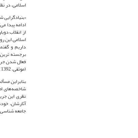
اسلامی، در نظ
«بنیادگرایی ش
ادامه پیدا می‌
از انقلاب دوب
اسلامی این روی
داریم و گفتما
برجسته ترین م
فعال شدن جریا
(موثقی، 1392).
بنابراین مسأل
شاخصه‌های اص
نظری این جریا
آثارشان، خود
جامعه شناسی د