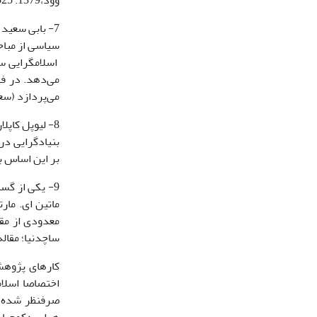
وود،1379: 525).
7- بابی سعید
سیاسی از مباحث
اسلام­گرایی س
می‌دهد. در فص
می‌پردازد (سعید،1379، م
8- لیوپل کاپل
بنیادگرایی در 
بر این اساس بنیا
ماتین ای. مار
معدودی از مقا
ساچدنیا؛ مقاله
کارهای پژوهش
اختصاصا اسلام
صرفنظر شده و