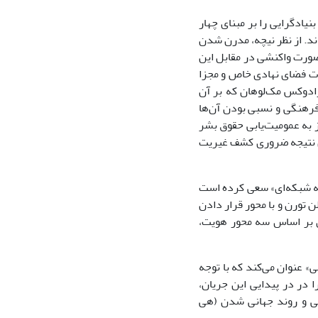
یادگرایی را بر مبنای چهار
ن می‌داند. از نظر نیچه، مدرن شدن
صورت واکنشی در مقابل این
را به صورت فضای نهادی خاص و مجزا
می‌کند و بنیادگرایی در تلاش است که این الگو را معکوس نماید؛ 3- پارادوکس مک‌لوهان که بر آن
فرهنگی و نسبی بودن آن‌ها
 به عمومیت‌یابی حقوق بشر
 عنوان نتیجه ضروری کشف غیریت
معه شبکه‌ای» سعی کرده است
 تورن و با محور قرار دادن
ی بر اساس سه محور هویت،
ی» عنوان می‌کند که با توجه
ا در در پیدایی این جریان،
ی و روند جهانی شدن (هی