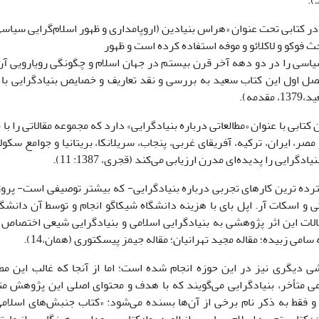
 در کتابی تحت عنوان «هراس بنیادین (اروپامداری و ظهور اسلام‌گرایی سیاسی
 فوکو و لاکلائو و موفه استفاده کرده است و ظهور
یاسی را در دو دهه آخر قرن بیستم در جهان اسلام و چگونگی رویارویی آن
ل اول این کتاب سعید به بررسی و نقد تعاریف و خصایص بنیادگرایی با تأ
قدمه).
ان کتابی با عنوان «مطالعاتی درباره بنیادگرایی» دارد که مجموعه مقالاتی را ب
مصر، ایران، ترکیه، آفریقای غربی، پنجاب، سریلانکا، بریتانیا و جوامع سکو
دگرایی را پدیده‌ای مدرن ارزیابی می‌کند (قجری، 1387: 11).
تی و اسکات آر. اپل بای با هزینه دانشگاه شیکاگو انجام و توسط آن دانش
لات این اثر پژوهشی به بنیادگرایی اسلامی و بنیادگرایی شیعی اختصاص دا
 سامی زبیده؛ مقاله مجید تهرانیان؛ مقاله جیمز پیسکتوری (همان،14).
ی دیگری نیز در این حوزه انجام شده است؛ اما از آنجا که غالب این م
ی متأخر، بنیادگرایی می‌گویند که با هدف و محتوای اصلی این پژوهش مت
 فقط به ذکر نام برخی از آن‌ها بسنده می‌شود: «کتاب جنبش‌های اسلام