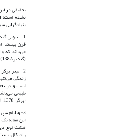
تحقیقی در این
نشده است؛ ام
بنیادگرایی شی
1- آنتونی گی
قرن بیستم از
می‌داند که و
(گیدنز،1382).
2- پیتر برگر
زندگی می‌کنی
است و در بعض
طبیعی می‌باشد
(برگر، 1378: 34-30).
3- ویلیام شپ
این مقاله یک 
هشت نوع دین‌د
رادیکال، سنت‌گر