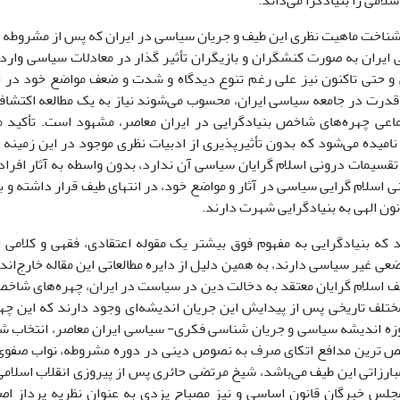
سلامی را بنیادگرا می‌داند.
ایران به صورت کنشگران و بازیگران تأثیر گذار در معادلات سیاسی وارد ش
ی و حتی تاکنون نیز علی رغم تنوع دیدگاه و شدت و ضعف مواضع خود در 
درت در جامعه سیاسی ایران، محسوب می‌شوند نیاز به یک مطالعه اکتشافی 
اعی چهره‌های شاخص بنیادگرایی در ایران معاصر، مشهود است. تأکید م
نامیده می‌شود که بدون تأثیرپذیری از ادبیات نظری موجود در این زمینه ک
 تقسیمات درونی اسلام گرایان سیاسی آن ندارد، بدون واسطه به آثار افر
 اسلام گرایی سیاسی در آثار و مواضع خود، در انتهای طیف قرار داشته و ب
نون الهی به بنیادگرایی شهرت دارند.
د که بنیادگرایی به مفهوم فوق بیشتر یک مقوله اعتقادی، فقهی و کلام
وضعی غیر سیاسی دارند، به همین دلیل از دایره مطالعاتی این مقاله خارج‌اند
 اسلام گرایان معتقد به دخالت دین در سیاست در ایران، چهره‌های شاخصی 
ختلف تاریخی پس از پیدایش این جریان اندیشه‌ای وجود دارند که این چهره
زه اندیشه سیاسی و جریان شناسی فکری- سیاسی ایران معاصر، انتخاب شد
ص ترین مدافع اتکای صرف به نصوص دینی در دوره مشروطه، نواب صفوی
بارزاتی این طیف می‌باشد، شیخ مرتضی حائری پس از پیروزی انقلاب اسلام
جلس خبرگان قانون اساسی و نیز مصباح یزدی به عنوان نظریه پرداز اصل