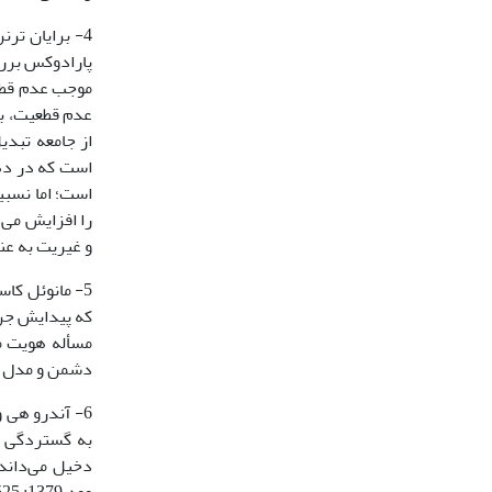
4- برایان تر
موجب عدم قطع
است که در دهک
است؛ اما نسبی
و غیریت به عنوا
5- مانوئل کا
که پیدایش جری
مسأله هویت م
دشمن و مدل اجتم
6- آندرو هی 
به گستردگی بن
دخیل می‌داند