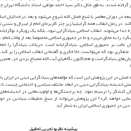
ر گرفته شدند. به طور مثال دکتر سید احمد موثقی، استاد دانشگاه تهران چ
یعه در دوران معاصر با شیخ فضل الله شروع می‌شود و بعد در فدائیان اسل
کند. در زمان انقلاب همه گرایش​ها زیر چتر کاریزمای امام از لیبرال و سنتی 
اره جدا می‌شوند. انقلاب اسلامی بنیادگرایی نبود، بلکه یک رویکرد نوگرایا
کرد را به محاق می‌برد و ما در جمهوری اسلامی مخصوصا بعد از وفات امام، غ
ن غالب بر جمهوری اسلامی، بنیادگرایانه است. جریانات بنیادگرا را ام
تفکری بود که می‌توانست خلا فکری و گفتمانی انقلاب اسلامی را پر کند.
ن‌های بنیادگراست و هم اکنون نگاه​های آیت الله مصباح یزدی جزء همین ن
ه اصلی در این پژوهش این است که مؤلفه‌های بنیادگرایی دینی در ایران با
لی اندیشه بنیادگرایی دینی در ابعاد مختلف سیاسی و اجتماعی چیست تا
ن کنشگر را ترسیم نمود. چه برجستگی‌ها و اولویت‌هایی در اندیشه‌های 
نمایی خواهد کرد؟ این پژوهش می‌تواند از سنخ تحقیقات بنیادین در ح
ین در جمهوری اسلامی ایران به شمار آید.
پیشینه نظری
و تجربی تحقیق