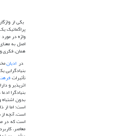
یکی از واژگا
پراگماتیک یک 
واژه در مورد ا
اصل به معنای 
همان، فکری و
در
ادیان
مخت
بنیادگرایی یک
تأثیرات
فرهنگ
اثرپذیر و دار
بنیادگرا ادعا
بدون اشتباه و
است؛ اما از ذ
است، آنچه از 
است که در مط
معاصر، کاربرد