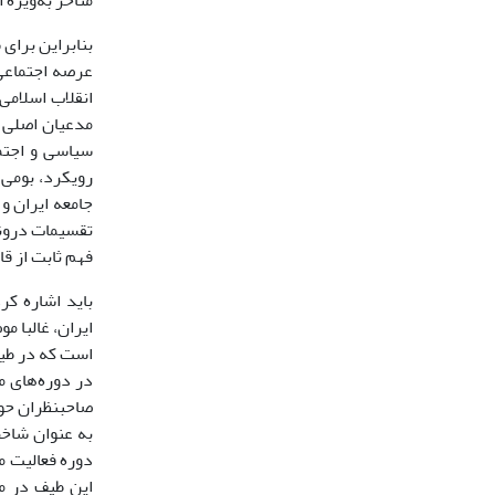
متأخر به‌ویژه ا
عرصه اجتماعی 
انقلاب اسلام
مدعیان اصلی ق
سیاسی و اجتم
رویکرد، بومی 
جامعه ایران و
تقسیمات درونی
فهم ثابت از قا
باید اشاره کر
ایران، غالبا م
است که در طیف
در دوره‌های م
صاحبنظران حو
به عنوان شاخ
دوره فعالیت م
این طیف در م