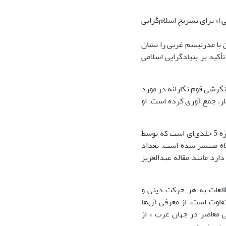
)» برای تشریح اسلام‌گرایی
 با مدرنیسم غربی را نشان
کید بر بنیادگرایی اسلامی
ا نگرشی قوم نگارانه در مورد
لار، جمع آوری کرده است. او
9- یکی از گسترده ترین کارهای تجربی درباره بنیادگرایی- که بیشتر توصیفی است- پروژه 5 جلدی‌ای است که توسط
گاه منتشر شده است. تعداد
رد مانند مقاله عبدالعزیز
طالعات به هر حرکت دینی و
فاوت است، از معرفی آن‌ها
ی معاصر در جهان عرب » از