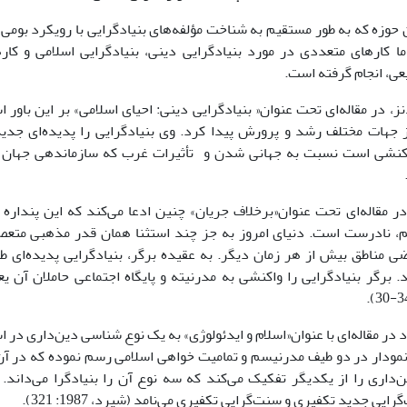
 حوزه که به طور مستقیم به شناخت مؤلفه‌های بنیادگرایی با رویکرد بومی 
ا کارهای متعددی در مورد بنیادگرایی دینی، بنیادگرایی اسلامی و کا
عی، انجام گرفته است.
دنز، در مقاله‌ای تحت عنوان« بنیادگرایی دینی: احیای اسلامی» بر این باور
 جهات مختلف رشد و پرورش پیدا کرد. وی بنیادگرایی را پدیده‌ای ج
اکنشی است نسبت به جهانی شدن و تأثیرات غرب که سازماندهی جها
 در مقاله‌ای تحت عنوان«برخلاف جریان» چنین ادعا می‌کند که این پنداره
م، نادرست است. دنیای امروز به جز چند استثنا همان قدر مذهبی متع
ی مناطق بیش از هر زمان دیگر. به عقیده برگر، بنیادگرایی پدیده‌ای 
. برگر بنیادگرایی را واکنشی به مدرنیته و پایگاه اجتماعی حاملان آن ی
رد در مقاله‌ای با عنوان«اسلام و ایدئولوژی» به یک نوع شناسی دین‌داری در
نمودار در دو طیف مدرنیسم و تمامیت خواهی اسلامی رسم نموده که در آن ب
اری را از یکدیگر تفکیک می‌کند که سه نوع آن را بنیادگرا می‌داند. ا
ایی جدید تکفیری و سنت‌گرایی تکفیری می‌نامد (شپرد، 1987: 321).