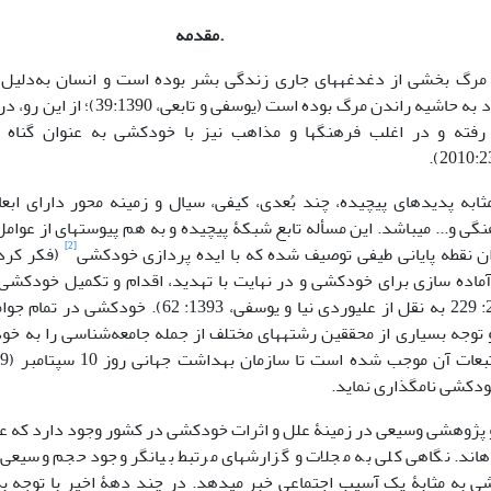
.مقدمه
مرگ بخشی از دغدغه­های جاری زندگی بشر بوده است و انسان به‌دلیل 
همواره درصدد به حاشیه راندن مرگ بود
 رفته و در اغلب فرهنگ­ها و مذاهب نیز با خودکشی به عنوان گنا
به پدیده­ای پیچیده، چند بُعدی، کیفی، سیال و زمینه­ محور دارای ابعاد
گی و... می­باشد. این مسأله تابع شبکۀ پیچیده و به هم پیوسته­ای از عوامل
[2]
ان نقطه پایانی طیفی توصیف شده که با ایده پردازی خودکشی
(فکر کرد
 آماده سازی برای خودکشی و در نهایت با تهدید، اقدام و تکمیل خودکشی
همکاران،2000: 229 به نقل از علیوردی نیا و یوسفی،
 توجه بسیاری از محققین رشته­های مختلف از جمله جامعه‌شناسی را به 
دکشی نامگذاری نماید.
­اند. نگاهی کلی به مجلات و گزارش­های مرتبط بیانگر وجود حجم وسیعی 
 به مثابۀ یک آسیب اجتماعی خبر می­دهد. در چند دهۀ اخیر با توجه 