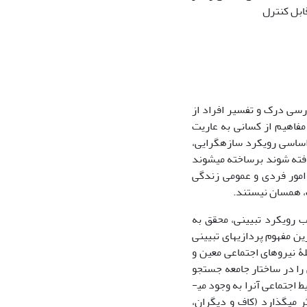
قابل کنترل
ررسی درک و تفسیر افراد از
مفاهیم از کسانی به عاریت
اساسی رویکرد سازه­گرایی،
یافته شوند بر­ساخته می­شوند
 به امور فردی و عمومی زندگی
وت، همسان نیستند.
ب رویکرد تبیینی، محقق به
 مفهوم پردازی­های تبیینی
ۀ نیروهای اجتماعی معین و
را در ساختار جامعه جستجو
کرده است. بر پایۀ این پیش فرض کلی، خودکشی حالت یا مشخصه­­ای تلقی می­گردد که محیط اجتماعی آن­را به وجود می­
کشی اثر می­گذارد (کاف و دیگران،