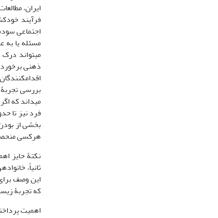
ایران، مطالعا
فرآیند خودکش
اجتماعی سودم
مسئله یا به ع
می­تواند درک 
ذهنی برخورد با
اقدام­کنندگان
بررسی تجربۀ ز
می­داند که اگر
فرد نیز تا حدو
بخشی از بودن 
هرکسی منحصر
نکتۀ حایز اه
ثانیاً، خانواد
این وصف برای 
که تجربۀ زیسته
اهمیت پرداختن