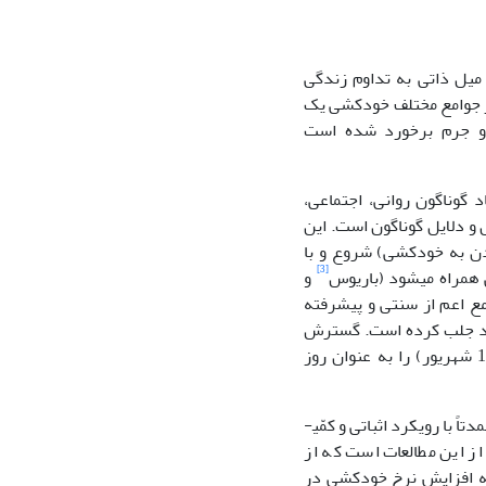
میل ذاتی به تداوم زندگی
ه است (یوسفی و تابعی، 39:1390)؛ از این رو، در جوامع مختلف خودکشی یک
ه و جرم برخورد شده است
 گوناگون روانی، اجتماعی،
 و دلایل گوناگون است. این
ن به خودکشی) شروع و با
[3]
 همراه می­شود (باریوس
و
 1393: 62). خودکشی در تمام جوامع اعم از سنتی و پیشرفته
خود جلب کرده است. گسترش
این پدیده و تبعات آن موجب شده است تا سازمان بهداشت جهانی روز 10 سپتامبر (19 شهریور) را به عنوان روز
ادبیات نظری و پژوهشی وسیعی در زمینۀ علل و اثرات خودکشی در کشور وجود دارد که عمدتاً با رویکرد اثباتی و کمّی­
از این مطالعات است که از
به افزایش نرخ خودکشی در