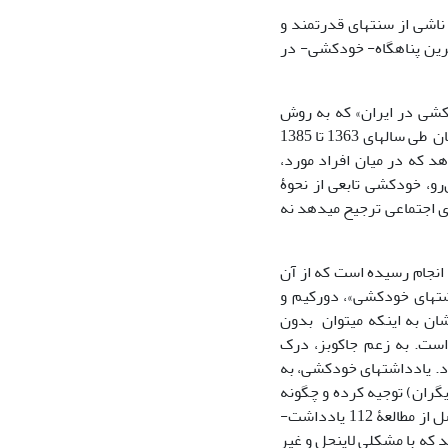
ناشی از سنت­های قدرتمند و
رین پناهگاه- خودکشی- در
ان خودکشی در ایران» که به روش
کیفی و مصاحبه‏‏ با اقدام کنندگان به خودکشی و تحلیل دست­نوشته­های به‌جا مانده از قربانیان طی سال‏های 1363 تا 1385
د که در میان افراد مورد،
رو، خودکشی تابعی از نحوﮤ
 اجتماعی ترجیح می‏دهد نه
 انجام رسیده است که از آن
شت­های خودکشی»، دورکیم و
ان به این­که می­توان بدون
 است. به زعم جاکوبز، درک
. یادداشت­های خودکشی، به
گران) توجیه کرده و چگونه
پیوند و امید خود را با زندگی می­گسلند، منبع اطلاعاتی مناسبی به­حساب می­آیند. نتایج حاصل از مطالعۀ 112 یادداشت­
که با مشکلی لاینحل و غیر