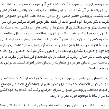
ت و پژوهش­های زیادی صورت گرفته که نتایج آن­ها موجب دسترسی به اطلاعات د
ی و پیامدهای آن شده است. این مطالعات می­تواند در یافتن راهکارهای
ند باشند. پژوهش حاضر ضمن ارج نهادن به مطالعات کمّی در خصوص خود
بارت دیگر تجربۀ خودکشی باید از نقطه نظر بومی افراد درگیر در آن نیز 
واقع­بینانه­تر و همدلانه­تری از بسترها و پیامدهای خودکشی به دست داد
 این پدیده را بهتر روشن سازد. از این‌رو، مطالعۀ حاضر به دنبال مطالعه 
 به خودکشی در بین جوانان شهر آبدانان با استفاده از روش پدیدارشناسی
یستۀ افراد در ارتباط با موضوعی است که آن را تجربه کرده­اند. پدیدارش
چه خود و جهان را تشکیل می­دهد، در جهان زندگی می­کند؛ جهانی از روابط، اعم
دی تحت تأثیر جهان، زبان، فرهنگ، تاریخ، مقاصد و ارزش­ها قرار دارد. ما در
ماست، پس دنیای هر فردی متفاوت از دنیای سایر افراد است. بنابراین تج
 به فرد است.
میت دشواری پژوهش در مورد خودکشی است؛ چرا که اولاً، فرد خودکشی
ه­ها و اطرافیان اقدام­کننده به دلایل عدیده­ای از جمله قبح اجتماعی موضو
انجام مطالعات پژوهشی می­توان سراغ افرادی رفت که اقدام به خودکشی ک
 در ارتباط با موضوع مورد نظر را دارند.
 به خودکشی در میدان مورد مطالعه (شهرستان آبدانان) از آن­جا ناشی می­