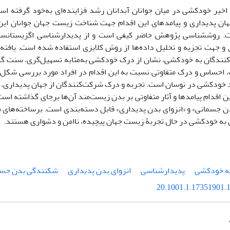
خیر خودکشی در میان جوانان آبدانان رشد فزاینده‌ای به‌خود گرفته اس
ن پدیداری و پیامدهای این اقدام جهت شناخت زیست جهان جوانان این 
. روش‏شناسی پژوهش حاضر کیفی است و از پدیدار‌شناسی اگزیستانسیا
 و جهت تجزیه و تحلیل داده‌ها از روش کلایزی استفاده شده است. یافته‌
کنندگان به خودکشی، نشان از درک خودکشی به‌مثابه تسهیل‌گری‏، سنت گر
 احساس و درک متفاوتی نسبت به این اقدام در افراد مورد بررسی شکل گ
 خودکشی در نوسان است. تجربه و درک شرکت‌کنندگان از جهان پدیداری، بر
ین اقدام پیامدها و آثار متفاوتی بر بدن زیست‌مند آن‌ها برجای گذاشته ا
جسمانی» و «انزوای بدن پدیداری» قابل دسته‌بندی است. برساخته‌های معن
ن به خودکشی در حال تجربۀ زیست جهان پیچیده، ناامن و دشواری هستند.
به خودکشی
پدیدارشناسی
انزوای بدن پدیداری
شکنندگی بدن جسم
20.1001.1.17351901.1