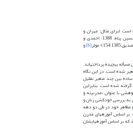
 است (برای مثال: مهران و
همکاران، 1383؛ سالاری لک و همکاران، 1385؛ موسوی و همکاران، 1387؛ معیدفر و حسین پناه، 1388؛ احمدی و
[6]
و
ن مسأله پیچیده پرداخته­اند.
غیر شده است. در این نگاه
ساده بین چند متغیر تقلیل
 گرفته­ شده است. بنابراین
ن میان کم رنگ بوده است. جمشیدیها و قلی­پور (1389) در پژوهشی با عنوان «مدرنیته و
ی به بررسی خودکشی زنان و
م مظاهر خود در طی دو دهه
، بر اساس آموزه­های مدرن
د که بر اساس آموزه­هایشان