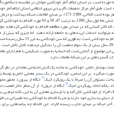
ه خورده است. در استان ایلام، آمار خودکشی جوانان در مقایسه با سالخورد
تا 1387، 209 نفر بوده است (فلاحی، 1389: 173). بر مبنای اطلاعات شبکه
1388، 1389 و شش ماه اول سال 1390 به ترتیب 47، 59 و
که اکثر کسانی که در میدان مورد مطالعه اقدام به خودکشی کرده­اند جوا
 می­توانند خدمات ارزنده­ای به جامعه ارائه دهند. اما چیزی که بیش از
نزولی سن اقدام به خودکشی است؛ به طوری
که جوانان 15-29 سال بیش از یک سوم جمعیت آن را تشکیل می­دهند قابل تأمل اس
ین موضوع از آنجایی است که انسان­ها به صورت شبکه­ایی با هم دارای تعا
ت گسترده­ای بر این شبکۀ تعاملات دارد.
ضات نوشتار حاضر، خودکشی به مثابه یک کنش اجتماعی معنادار در نظر گرفت
رت می­گیرد. بر این اساس، خودکشی در یک بستر معنایی خاص و توسط یک
[4]
احث نمی­توان آن را صرفاً با یک رویکرد اتیک
(نگاه از بیرون)، محقق محور
[5]
د، بلکه اتخاذ رویکردی امیک
(نگاه از درون)، از آن منظر حائز اهمیت اس
 افراد از خودکشی نائل آمد و با بازسازی معنایی آن به این نکته مهم پی ب
از دنیای پدیداری خود دارند و تجربۀ اقدام به خودکشی چه تغییراتی در اف
ه آخر این­که بر مبنای تجارب زیسته افراد، این اقدام چه پیامدهایی برا