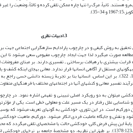
‌رو هستند. ثانیاً، مرگ را تنها چاره ممکن تلقی کرده و ثالثاً، وضعیت را غیر 
و 34-35).
3.ادبیات نظری
ین تحقیق به روش­ کیفی و در چارچوب پارادایم سازه­گرایی اجتماعی جهت ب
العه صورت می­گیرد لذا جهت ایجاد چارچوب مفهومی سعی می­شود تا این 
قرابت بیش­تری با رهیافت بر­ساختی ـ تفسیری دارند. بر مبنای مفروضات 
ه­گونه­ای مستقل از آگاهی انسان­ها قرار ندارد. معانی­ به­جای­ اینکه کشف و 
،1990، 322). بر این اساس، انسان­ها بنا بر تجربۀ زیسته­ دانشی حسی راجع
فرآیند تفسیر معانی و کنش­های آن­ها در اجتماع­های مختلف با فرهنگ­های متفا
کشی می­توان به دو رویکرد اصلی تبیینی و تفهمی اشاره نمود. در چارچو
 شناسایی علل رفتار در یک مسیر علت و معلولی خطی است. یکی از مؤثرترین
دورکیم است. در این تئوری، خودکشی به گونه­ای تعریف می­شود که بوسیل
ود و نقش و جایگاه عاملیت فردی انکار می­شود. دورکیم، ماهیت خودکشی 
آورد (دورکیم،1378:123). بر طبق این نظریه، دو مشخصۀ جامعه بر نرخ­های خود