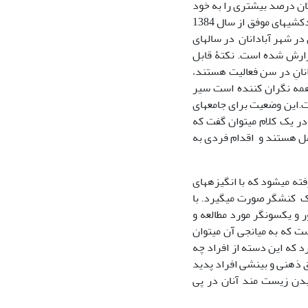
گان درصد بیشتری را به خود
اختصاص داده است. طبق آمار مرکز تحقیقات کاربردی نیروی انتظامی استان ایلام آمار خودکشی­های موفق از سال 1384
­ بهداشت و درمان در شهر آبادانان در سال­­های
 63 مورد اقدام به خودکشی گزارش شده است. نکتۀ قابل
نانِ در سن فعالیت هستند،
 همه نگران کننده است سیر
 که سن خودکشی به مرز 15 سال رسیده است.این وضعیت برای جامعه­ای
ت. در یک کلام می­توان گفت که
مل هستند و اقدام فردی به
ه می­شود که با انگیزه­های
 کنشگر صورت می­گیرد. با
 و یک­سونگر مورد مطالعه و
ت که به میانجی آن می­توان
رد که این دسته از افراد چه
ق ذهنی و بینشی افراد پدید
ی بدن زیست مند آنان در پی