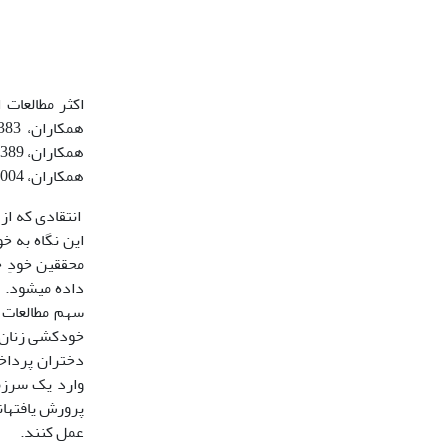
اکثر مطالعات 
همکاران، 1389؛ امیری و همکاران، 1389؛ علیوردی نیا و یوسفی،1393؛ تیو،2001 به نقل از صدیق،154:1385)؛ مولر
همکاران، 2004؛ شا
انتقادی که از 
این نگاه به خ
محققین خودِ خ
داده می­شود. 
خودکشی زنان و
دختران پرداخت
وارد یک سرزمی
پرورش یافته­ا
عمل کنند.