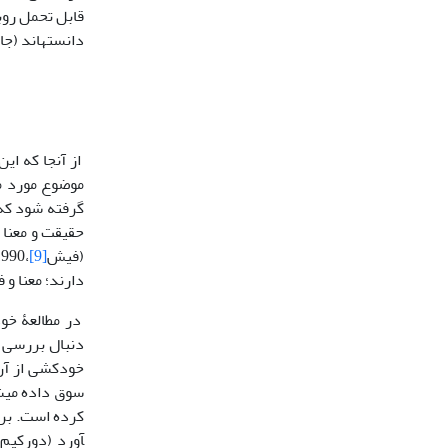
قابل تحمل روبه
دانسته­اند (جاکوبز،1967:15 
از آن­جا که ا
موضوع مورد مط
گرفته شود که 
حقیقت و معنا ب
(فیش
[9]
دارند؛ معنا و 
در مطالعۀ خود
دنبال بررسی و
خودکشی از آن 
سوق داده می­ش