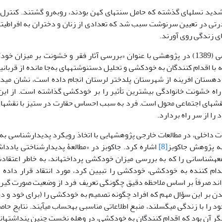
 شدید نسل­های گذشته که حامل سنت­های کهن بودند، روبه‌رو گشتند. کنترل 
تی در تعیین سرنوشت سبب شد که تعدادی از زنان و دختران به افراطی­ت
ای زندگی روی آورند.
عنبری و بهرامی (1389) در پژوهشی با عنوان «بررسی آثار فقر و خشونت بر میز
هستان افرینه از شهرستان پلدختر لرستان انجام داده است، نشان می‏ده
 راه خشونت خانوادگی بیشترین تأثیر را بر خودکشی گذاشته است. از این‌
قش‏های اجتماعی محول است. فرد به سبب احساس حقارت در ستیز با نقش‏های
را از سر راه بردارد.
ات داخلی، در مطالعات خارجی پژوهش­هایی با اتخاذ رویکرد پدیدارشناسی به
به پژوهش جاکوبز
[8]
اشاره کرد. جاکوبز در «مطالعۀ پدیدارشناختی یاددا
عه­شناسانی را که به بررسی میزان خودکشی پرداخته­اند، به خاطر اعتقادش
قدام کننده به خودکشی، خودکشی را تبیین کرد، مورد انتقاد قرار داده
ند صرفاً بر اساس ملاحظه دقیق چگونگی تعریف فرد از وضعیت صورت گیرد
دن بر این سؤال مهم که افراد چگونه تصمیم به خودکشی را (برای خود و دی
ر آن بود که اقدام کنندگان به خودکشی، در وهله نخست چنین پنداشته­اند 