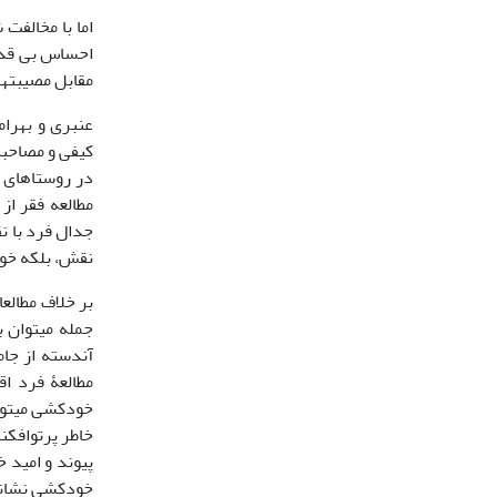
اما با مخالفت
احساس بی قدر
مقابل مصیبت­ه
در روستاهای د
مطالعه فقر از
جدال فرد با ن
نقش، بلکه خود 
بر خلاف مطالع
جمله می­توان 
آندسته از جام
مطالعۀ فرد ا
خودکشی می­توا
خاطر پرتوافکن
خودکشی نشان­گ