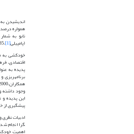
اندیشیدن به 
تابو به شمار
(پامپیلی
[1]
،2010:235).
خودکشی به مثا
اقتصادی، فرهن
پدیده به عنو
برنامه­ریزی و
وجود داشته و
پیشگیری از خو
گرا انجام شده
اهمیت خودکشی