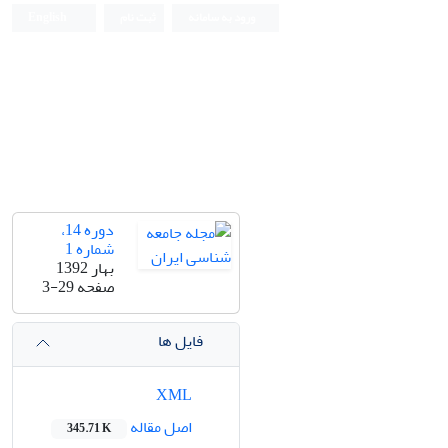
ورود به سامانه
ثبت نام
English
دوره 14،
شماره 1
بهار 1392
صفحه
3-29
فایل ها
XML
اصل مقاله
345.71 K