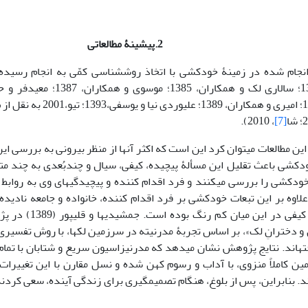
2.پیشینۀ مطالعاتی
انجام شده در زمینۀ خودکشی با اتخاذ روش­شناسی کمّی به انجام رسیده
، 2010).
[7]
این مطالعات می­توان کرد این است که اکثر آن­ها از منظر بیرونی به بررسی ای
ودکشی باعث تقلیل این مسألۀ پیچیده، کیفی، سیال و چندبُعدی به چند مت
ودکشی را بررسی می­کنند و فرد اقدام کننده و پیچیدگی­های وی به روابط 
علاوه بر این تبعات خودکشی بر فرد اقدام کننده، خانواده و جامعه نادیده
سهم مطالعات کیفی در ای
 دخترانِ لک»، بر اساس تجربۀ مدرنیته در سرزمین لک­ها، با روش تفسیر
ه­اند. نتایج پژوهش نشان می­دهد که مدرنیزاسیون سریع و شتابان با تما
ن کاملاً منزوی، با آداب و رسوم کهن شده و نسل مقارن با این تغییرات
ند. بنابراین، پس از بلوغ، هنگام تصمیم­گیری برای زندگی آینده، سعی کردن