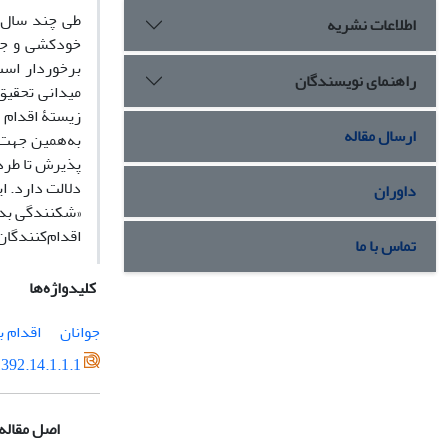
طی چند سال ا
اطلاعات نشریه
خودکشی و جها
برخوردار است
راهنمای نویسندگان
میدانی تحقیق
زیستۀ اقدام 
ارسال مقاله
به‌همین جهت،
پذیرش تا طرد
دلالت دارد. ا
داوران
«شکنندگی بدن 
اقدام‌کنندگا
تماس با ما
کلیدواژه‌ها
جوانان
اقدام 
392.14.1.1.1
اصل مقاله