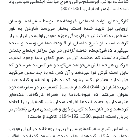
شاهنامه‌خوانی، ابومسلم‌خوانی و طرح مباحث اجتماعی سیاسی یاد
شده است(نصر اصفهانی، 1361: 307).
کارکرد‌های اولیه اجتماعی قهوه‌خانه‌ها توسط سفرنامه نویسان
اروپایی نیز تایید شده است. به‌نظر می‌رسد شاردن به طور
مشخص به تحت تاثیر فراخ‌بودگی حوزه عمومی اولیه در ایران قرار
گرفته است. او شرح مفصلی از قهوه‌خانه‌ها می‌نویسد و نتیجه
می‌گیرد که«
فی‌الجمله دامنه آزادی در این مراکز اجتماع چندان
گسترده است که همانند آن در هیچ کجای دنیا وجود ندارد.
هرکس هر چه دلش می‌خواهد می‌گوید و هر کس به هر سخن که
مایل است گوش فرا می‌دهد و آن کس که به جد سخن می‌گوید
حق ندارد معترض کسی شود که به طنز و لطیفه و کنایه حرف
می‌زند(شاردن: 844) (تاکید از ماست). کمپفر نیز در سفرنامه خود
عنوان می‌کند که قهوه‌خانه‌ها به همراه کارگاه‌ها، دکه‌های
هنرمندان و جعبه آینه‌ها اطراف میدان شهر(اصفهان) را احاطه
کرده‌اند و در آنان «بذله گویی و ذوق و هنرمندی ایرانی
بالتمام
در
جریان است» (کمپفر،1360: 192-194). (تاکید از ماست)
بر اساس شرح سفرنامه‌نویسان غربی، قهوه خانه در ایران موجب
تحول در شکل گردهمایی‌های مردم و شیوه گذراندن اوقات