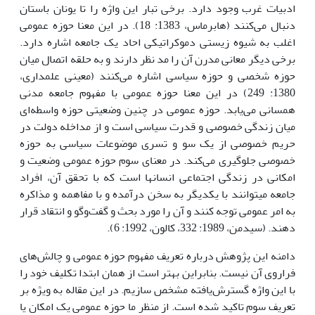
ادبیات غرب وجود دارد. برخی تبار این واژه را تا یونان باستان
دنبال می‌کنند (هابرماس، 1383: 18). در این معنا حوزه عمومی
اغلب به شیوه زیستی دموکراتیکی احاد یک جامعه اشاره دارد.
برخی دیگر معانی مدرن آن را مد نظر دارند و به حلقه اتصال میان
حوزه شخصی و حوزه سیاسی اشاره می‌کنند (معینی علمداری،
1380: 249) در این معنا حوزه عمومی با مفهوم جامعه مدنی
همسانی می‌یابد. حوزه عمومی در چنین وضعیتی حوزه واسطه‌ای
میان زندگی خصوصی و قدرت سیاسی است و از مداخله دولت در
حریم خصوصی از یک سو و تسری موضوعات سیاسی به حوزه
خصوصی جلوگیری می‌کند. در معنای سوم حوزه عمومی وضعیت و
امکانی در زندگی اجتماعی انسان­ها است که با تحقق آن، افراد
جامعه می­توانند با یکدیگر به سخن درآمده و با مفاهمه و مذاکره
به امر عمومی توجه کنند و آن را مورد بحث و گفت‌وگو و انتقاد قرار
دهند. (سیدمن، 1989: 332، کالون، 1992: 6).
دامنه این پژوهش درباره تعریف مفهوم حوزه عمومی و چالش‌های
فراروی آن نیست. بنابراین بهتر است از همان ابتدا تکلیف خود را
با این واژه گسترش‌یافته مشخص سازیم. در این مقاله به ویژه بر
تعریف سوم تاکید شده است. از منظر ما حوزه عمومی یک امکان یا