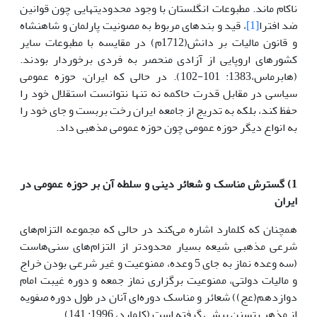
ناکام ماند. مطبوعات انگلستان با وجود محدودیت­هایی چون قوانین
ضد افترا
[1]
، قید و بندهای مربوط به مصونیت پارلمان و شاهنشاه
و قانون مالیات بر دانش(1712م) در مقایسه با مطبوعات سایر
کشورهای اروپایی از آزادی منحصر به ­فردی برخوردار بودند.
(هابرماس،1383: 101-102). در حالی که ایران، حوزه عمومی
سیاسی در مقابل قدرت حاکمه نه تنها نتوانست استقلال خود را
حفظ کند، بلکه به تدریج از جامعه ایران رخت بربست و جای خود را
به انواع دیگر حوزه عمومی چون حوزه عمومی مذهبی داد.
1) گسترش مناسک و شعائر دینی و سلطه آن بر حوزه عمومی در
ایران
همچنان که کلمارد اشاره می‌کند در حالی که مجموعه التزام‌های
شرعی مذهبی شیعه بسیار محدودتر از التزام‌های سنی‌هاست
(سه وعده نماز به جای 5 وعده، ممنوعیت و غیر شرعی بودن خراج
و مالیات دولتی، ممنوعیت برگزاری نماز جمعه و دوره غیبت امام
دوازدهم(عج)) شعائر و مناسک دوره‌ای آنان در طول دوره صفویه
از مذهب تسنن پیشی گرفته است (کلمارد، 1996: 141).