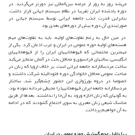
می‌شد روز به روز از عرصه بین‌المللی نیز دورتر می‌گردید. در
دوره یادشده ایران تقریبا در نظام سیستم جهانی قرار داشت.
بنابراین قدرت جذب جامعه ایرانی توسط سیستم جهانی در
صورتبندی آن دوره بیش از دوره‌های بعدی بود.
در عین حال به رغم تفاوت‌های اولیه، باید به تفاوت‌های مهم
هسته‌های اولیه حوزه عمومی در ایران و غرب اذعان کرد. یکی از
مهمترین مختصاتی که قهوه­خانه­های ایران را از قهوه­خانه­های
انگلیسی، سالن­های فرانسوی و محافل بحث در آلمان متمایز می‌کند
ساخت مردسالارانه جامعه ایرانی است. بر خلاف اروپا که زنان در
مباحث عمومی محافل خانوادگی دوره فئودالیته شرکت داشتند و
خصوصا در دروه بورژوازی این حضور چشم‌گیر شد، ساختار
مردسالارانه جامعه ایران قهوه­خانه­ها را محیطی مردانه نموده بود،
به گونه­ای که زنان اجازه ورود به آن‌جا را نداشتند. بعد‌ها از طریق
مناسک شیعی زنان معبری به سوی اجتماع گشودند که در ادامه
به آن خواهیم پرداخت.
ب) دلایل عدم گسترش حوزه عمومی در ایران