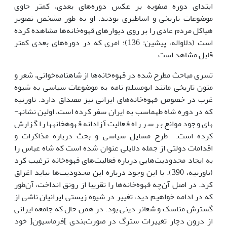
ابتدای دوره صفویه بر عکس دوره‌های بعدی، کمتر حاوی
موضوعات تاریخی و اساطیری بودند. او به طور مشخص تصویر
هیاکل مردم عادی را بر روی دیوارهای قهوه‌خانه‌ها مشاهده کرده
است (دلاواله، پیشین: 136)؛ امری که در دوره‌های بعدی کمتر
قابل مشاهد است.
تسری مباحث مطرح شده در قهوه‌خانه‌ها از شاهنامه‌خوانی، شعر و
متون تاریخی مانند ابومسلم نامه به موضوعات سیاسی به شیوه
غرب در خصوص قهوه‌خانه‌های ایرانی نیز مصداق دارد. تاورنیه
که در دوره شاه طهماسب به ایران سفر کرده است، اولین نشانه­
های وجود موانع بر سر راه فعالیت آزادانه قهوه­خانه­ها را گزارش
کرده است. طرح مسایل سیاسی و بحث درباره مذاکرات و
اقدامات دولتی از جمله دلایلی عنوان شده است که شاه عباس را
به ایجاد محدودیت‌هایی درباره فعالیت‌های قهوه‌خانه ترغیب کرد
(تاورنیه، 390). با این وجود درباره این محدودیت‌ها نباید اغراق
کرد. در اصل آن‌چه قهوه‌خانه‌ها را تقریبا از رونق انداخت، آن‌طور
که در ادامه خواهیم دید، تغییر در شیوه زیستی ایرانیان ناشی از
گسترش مناسک و شعائر دینی بود. در همن حال که جامعه ایرانی
از درون دچار تغییرات سترگ در صورت‌بندی ]فرماسیون[ خود