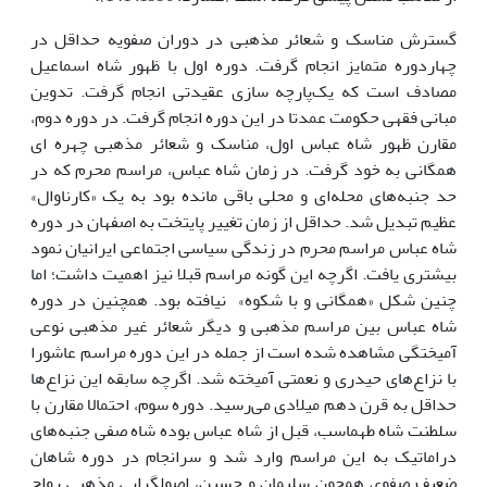
گسترش مناسک و شعائر مذهبی در دوران صفویه حداقل در
چهاردوره متمایز انجام گرفت. دوره اول با ظهور شاه اسماعیل
مصادف است که یک‌پارچه سازی عقیدتی انجام گرفت. تدوین
مبانی فقهی حکومت عمدتا در این دوره انجام گرفت. در دوره دوم،
مقارن ظهور شاه عباس اول، مناسک و شعائر مذهبی چهره ای
همگانی به خود گرفت. در زمان شاه عباس، مراسم محرم که در
حد جنبه‌های محله‌ای و محلی باقی مانده بود به یک «کارناوال»
عظیم تبدیل شد. حداقل از زمان تغییر پایتخت به اصفهان در دوره
شاه عباس مراسم محرم در زندگی سیاسی اجتماعی ایرانیان نمود
بیشتری یافت. اگرچه این گونه مراسم قبلا نیز اهمیت داشت؛ اما
چنین شکل «همگانی و با شکوه» نیافته بود. همچنین در دوره
شاه عباس بین مراسم مذهبی و دیگر شعائر غیر مذهبی نوعی
آمیختگی مشاهده شده است از جمله در این دوره مراسم عاشورا
با نزاع‌های حیدری و نعمتی آمیخته شد. اگرچه سابقه این نزاع‌ها
حداقل به قرن دهم میلادی می‌رسید. دوره سوم، احتمالا مقارن با
سلطنت شاه طهماسب، قبل از شاه عباس بوده شاه صفی جنبه‌های
دراماتیک به این مراسم وارد شد و سرانجام در دوره شاهان
ضعیف صفوی همچون سلیمان و حسین، اصولگرایی مذهبی رواج