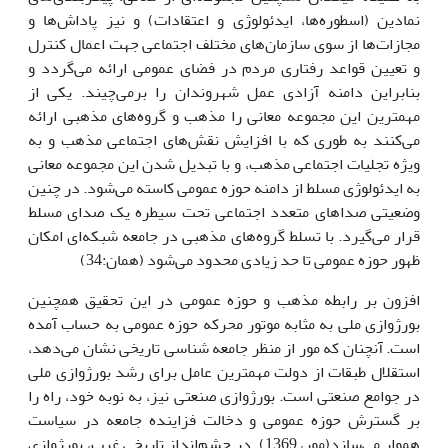
نمادین (اسطوره‌ها، ایدئولوژی و اعتقادات) و نیز پاداش‌ها و
مجازات‌ها از سوی سازمان‌های مختلف اجتماعی جهت اعمال کنترل
و تعیین قواعد رفتاری مردم در فضای عمومی ارائه می‌گردد و
بنابراین دامنه آزادی عمل شهروندان را برمی‌چیند. یکی از
مهمترین این مجموعه معانی را مذهب و گروه‌های مذهبی ارائه
می‌کنند به طوری که با افزایش نقش‌های اجتماعی مذهب و به
ویژه تجلیات اجتماعی مذهب، و با تبدیل شدن این مجموعه معانی
به ایدئولوژی مسلط از دامنه حوزه عمومی کاسته می‌شود. در چنین
وضعیتی صدا‌های متعدد اجتماعی تحت سیطره یک صدای مسلط
قرار می‌گیرد. با تسلط گروه‌های مذهبی در جامعه شبکه‌ای امکان
ظهور حوزه عمومی تا حد زیادی محدود می‌شود (همان:34)
افزون بر رابطه مذهب و حوزه عمومی در این تحقیق همچنین
بورژوازی ملی به مثابه موتور محرکه حوزه عمومی به حساب آمده
است. آنچنان که مور از منظر جامعه شناسی تاریخی نشان می‌دهد،
استقلال طبقات از دولت مهمترین عامل برای رشد بورژوازی ملی
در جوامع صنعتی است. بورژوازی صنعتی نیز، به نوبه خود، راه را
بر گسترش حوزه عمومی و دخالت فزاینده جامعه در سیاست
هموار می‌سازد(مور، 1369). در چشم‌انداز تاریخی غرب، بورژوازی