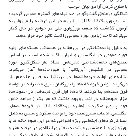
با مطرح کردن آزادی بیان، موجب
شکل­گیری منطق گفت‌وگو در حد نهادهای گستره عمومی گردیده
است (پیوزی،1379: 119). از این منظر این فرضیه را می‌توان به
آزمون گذاشت که ضعف بورژوازی ملی در جوامع در حال گذار
می‌تواند تا حد زیادی حوزه عمومی را تحت تاثیر خود قرار دهد.
به دلایل جامعه‌شاختی در این مقاله بر همسانی هسته‌های اولیه
حوزه عمومی در انگلستان و ایران تاکید شده است. بر اساس
تبیین‌های جامعه‌شناختی هابرماس، نقطه اغاز شکل‌گیری حوزه
عمومی در انگلیس ]بریتانیا[ با قهوه‌خانه‌ها آغاز می‌شود.
نشانه‌های اولیه قهوه‌خانه‌ها در بریتانیا به قرن هفدهم باز
می‌گردد. اولین قهوه خانه‌ها را بازرگانان شرق مدیترانه در اواسط
قرن هفدهم بنا کردند. تا دهه اول قرن هجدهم، در حدود سه
هزار قهوه­خانه در لندن وجود داشت که هر یک از قواعد خاص
خود پیروی می­کردند (هابرماس،1383: 61). در قهوه‌خانه‌های
انگلیسی، ادبیات مشروعیت خود را توجیه می­کرد و سپس به دلیل
حفظ کارکردهای اجتماعی ویژه اشرافی که در این قهوه خانه ها با
بورژوازی والا همنشین می­شدند، بحث­های انتقادی در عرصه هنر و
ادبیات وارد عرصه سیاست و اقتصاد شد. از طرف دیگر تنها