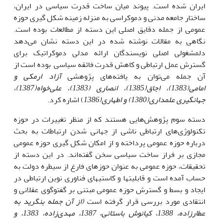
ایران شده است. پیوند میان ساخت قدرت سیاسی در ایران،
ساختار جامعه مدنی و دموکراسی به منزله زمینه شکل گیری حوزه
عمومی از جمله دقایق اصلی این دسته از مطالعات بوده است.
نگاهی به مقالات نوشته شده در این دسته نشان می‌دهد
دلمشغولی اصلی نویسندگان ارائه مدلی دموکراتیک برای
گسترش عمل ارتباطی و کاهش قدرت فائقه سیاسی بوده است از
آن جمله می‌توان به یافته‌های پژوهشی
آزاد ارمکی و
امامی(1383)، اجاق(1385)، انصاری (1383)، علی‌خواه(1387)،
جهانگیری علمداری(1380) و اطهاری(1386
) اشاره کرد.
دسته سوم پژوهش‌هایی هستند که از منظر تغییرات در حوزه
تکنولوژی‌های ارتباطی ناشی از جهانی شدن ارتباطات به بحث
درباره حوزه عمومی پرداخته و از امکان شکل گیری حوزه عمومی
مجازی بر فراز ساخت سیاسی سخن گفته‌اند. در این دسته از
تحقیقات، حوزه عمومی به عنوان حوزه­ای فارغ از سیطره دولت به
حساب آمده است و قابلیت­ها و کاستی­های فناوری نوین ارتباطی در
ایجاد و بسط و گسترش حوزه عمومی مبتنی بر گفت­و­گوی عقلانی و
انتقادی مورد بررسی قرار گرفته است
(از آن جمله بنگرید به
عطارزاده، 1388، کیانوش باستانی، 1387، مهدی‌زاده، 1383، و