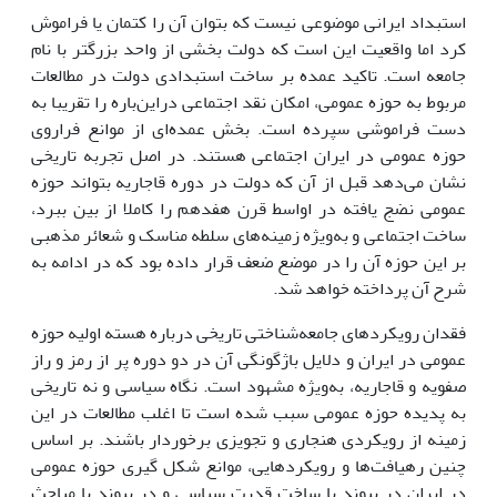
استبداد ایرانی موضوعی نیست که بتوان آن را کتمان یا فراموش
کرد اما واقعیت این است که دولت بخشی از واحد بزرگتر با نام
جامعه است. تاکید عمده بر ساخت استبدادی دولت در مطالعات
مربوط به حوزه عمومی، امکان نقد اجتماعی دراین‌باره را تقریبا به
دست فراموشی سپرده است. بخش عمده‌ای از موانع فراروی
حوزه عمومی در ایران اجتماعی هستند. در اصل تجربه تاریخی
نشان می‌دهد قبل از آن که دولت در دوره قاجاریه بتواند حوزه
عمومی نضج یافته در اواسط قرن هفدهم را کاملا از بین ببرد،
ساخت اجتماعی و به‌ویژه زمینه‌های سلطه مناسک و شعائر مذهبی
بر این حوزه آن را در موضع ضعف قرار داده بود که در ادامه به
شرح آن پرداخته خواهد شد.
فقدان رویکردهای جامعه‌شناختی تاریخی درباره هسته‌ اولیه حوزه
عمومی در ایران و دلایل باژگونگی آن در دو دوره پر از رمز و راز
صفویه و قاجاریه، به‌ویژه مشهود است. نگاه سیاسی و نه تاریخی
به پدیده حوزه عمومی سبب شده است تا اغلب مطالعات در این
زمینه از رویکردی هنجاری و تجویزی برخوردار باشند. بر اساس
چنین رهیافت‌ها و رویکردهایی، موانع شکل گیری حوزه عمومی
در ایران در پیوند با ساخت قدرت سیاسی و در پیوند با مباحث