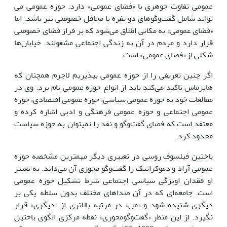
عمومی تفاوت جوهری با «فضای عمومی» دارد. حوزه عمومی می
تواند شامل گفت‌وگو‌های دو نفره یا محافل خصوصی نیز باشد. اما
«فضای عمومی» به مکانی اطلاق می‌شود که بر فراز فضای خصوصی
قرار دارد و مردم در آن به زندگی اجتماعی مشغولند. خیابان‌ها
شکلی از «فضای عمومی» است.
اگر چنین تعریفی را از حوزه عمومی بپذیریم لاجرم همچنان که
هابرماس تاکید می‌کند باید از انواع حوزه عمومی نام برد. وی در
مطالعات خود به حوزه عمومی سیاسی، حوزه عمومی اقتصادی، حوزه
عمومی اجتماعی و حوزه عمومی فرهنگی و ادبی اشاره کرده و
معتقد است که فضای گفت‌وگو و نقد را نمی­توان به حوزه سیاست
محدود کرد.
باختین فیلسوف روسی در تعبیری دیگر مهمترین مشخصه حوزه
عمومی آزاد و دموکراتیک را گفت‌وگو محوری آن می‌داند. به تعبیر
او فقدان اوبژ‌گی سیاسی اجتماعی شرط تشکیل حوزه عمومی
است. جامعه‌ای که در آن صداهای مختلف بدون سلطه یکی بر
دیگری شنیده شود و «من» در مرتبه بالاتری از «دیگری» قرار
نگیرد. از این منظر «گفت‌وگومحوری» نقطه مرکزی الگوی باختین