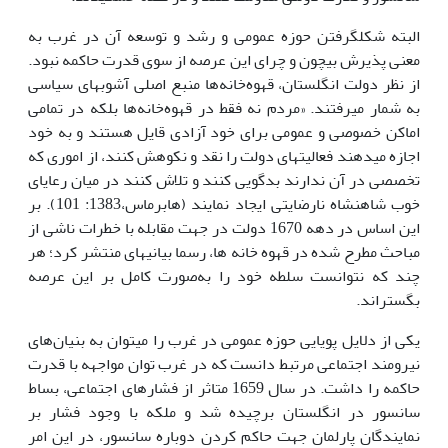
البته شکل­گرفتن حوزه عمومی و رشد و توسعه آن در غرب به
معنی پذیرش بی­چون و چرای این عرصه از سوی قدرت حاکمه نبود.
از نظر دولت انگلستان، قهوه‌خانه‌ها منبع اصلی آشوب­های سیاسی
به شمار می­رفتند. «مردم نه فقط در قهوه‌خانه‌ها بلکه در تمامی
اماکن خصوصی و عمومی برای خود آزادی قایل هستند و به خود
اجازه می­دهند فعالیت­های دولت را نقد و نکوهش کنند، از اموری که
تخصصی در آن ندارند بدگویی کنند و تلاش کنند در میان رعایای
خوب شاهنشاه نارضایتی ایجاد نمایند (هابرماس،1383: 101). بر
این اساس در دهه 1670 دولت در جهت مقابله با خطرات ناشی از
مباحث مطرح شده در قهوه خانه ها، رسما بیانیه­ای منتشر کرد؛ هر
چند که نتوانست سلطه خود را به‌صورت کامل بر این عرصه
بگستراند.
یکی از دلایل پویایی حوزه عمومی در غرب را می­توان به بنیان‌های
نیرومند اجتماعی مرتبط دانست که در غرب توان مواجهه با قدرت
حاکمه را داشت. در سال 1659 متاثر از فشارهای اجتماعی، بساط
سانسور در انگلستان برچیده شد و ملکه با وجود فشار بر
نمایندگان پارلمان جهت حاکم کردن دوباره سانسور، در این امر