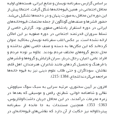
بر اساس گزارس سفرنامه نویسان و منابع ایرانی، هسته‌های اولیه
محافل اجتماعی در همین قهوه‌خانه‌ها شکل گرفت. احتمالا پیش از
این دوره این محافل به صورت پنهان و در دخمه‌ها تشکیل می‌شد.
حضور قشرها و صنف‌های گوناگون از جمله مختصات قهوه‌خانه‌های
ایرانی در دوره استقرار پادشاهی صفوی بود. گزارش خاصی از
تسلط سروران قدرتمند اجتماعی در دوره صفویه بر این اماکن
ارائه نشده است. بر عکس اغلب سفرنامه نویسان به‌تاکید عنوان
کرده‌اند که این مکان‌ها به دسته و صنف خاصی تعلق نداشته و
محل تجمع گروه‌های مختلف مردم بودند. علاوه بر توده مردم و
افراد عامی، اعیان، رجال دربار، سران قزلباش و گروه‌ها و قشرهای
با فرهنگ و تحصیل کردهای مانند شاعران، هنرمندان، اهل قلم،
نقاشان، سوداگران و حتی طلاب علوم دینی نیز به قهوه خانه‌ها
مراجعه می‌کردند(شجاع، 1384: 215).
افزون بر آیین سخنوری، مرثیه سرایی به سبک سوگ سیاووش،
نقالی و شاهنامه خوانی، شطرنج، رقص و موسیقی که بعد‌ها در
زمره محرمات درآمدند، در این محافل جریان داشت(اولئاریوس،
1363: 353). همچنین مستندات به جا مانده از سفرنامه
پیتردلاواله نیز حکایت از آن دارد که نقاشی‌های قهوه‌خانه‌ای در