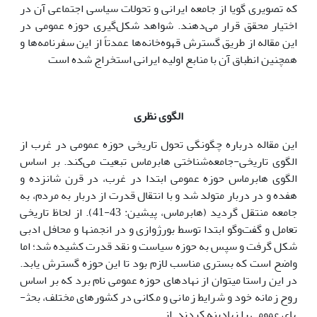
که تصویری گویا از جامعه ایرانی و تحولات سیاسی اجتماعی آن در
اختیار محقق قرار می‌دهند. شواهد شکل‌گیری حوزه عمومی در
این مقاله از طریق گسترش قهوه‌خانه‌ها عمدتاً از این سفرنامه‌ها و
همچنین انطباق آن با منابع اولیه ایرانی استخراج شده است
الگوی نظری
این مقاله درباره چگونگی تحول تاریخی حوزه عمومی در غرب از
الگوی تاریخی-جامعه‌شناختی هابرماس تبعیت می‌کند. بر اساس
الگوی هابرماس حوزه عمومی ابتدا در غرب، در قرن شانزده و
هفده و در دربار متولد شد و با انتقال قدرت از دربار به مردم، به
جامعه منتقل گردید (هابرماس، پیشین: 43-41). از لحاظ تاریخی
تعامل و گفت‌وگو ابتدا توسط بورژوازی و در انجمن­ها و محافل ادبی
شکل گرفت و سپس به حوزه سیاست و نقد قدرت کشیده شد؛ اما
واضح است که بستری مناسب لازم بود تا این حوزه گسترش یابد.
در این راستا می­توان از نهادهای حوزه عمومی نام برد که بر اساس
روح زمانه خود و شرایط زمانی و مکانی در کشورهای مختلف، بحث­
های عمومی را نهادینه کردند. از