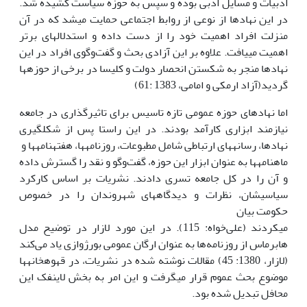
ادبیات و مسایل ادبی بوده و سپس به حوزه سیاست کشیده شد.
در این نهادها از نوعی از روابط اجتماعی حمایت می­شد که در آن
منزلت افراد اهمیت خود را از دست داده و استدلال­های برتر
اهمیت می­یافت. علاوه بر این آزادی بحث و گفت‌وگوی افراد در این
نهادها منجر به شکستن انحصار دولت و کلیسا در برخی از حوزه­ها
گردید(آزاد ارمکی و امامی، 1383 :61)
اما نهادهای حوزه عمومی تازه تاسیس برای تاثیرگذاری در جامعه
نیازمند ابزاری کارآمد بودند. در این راستا پس از شکل­گیری
نهادها، رسانه­های ارتباطی شامل مطبوعات، روزنامه­ها، هفته­نامه­ها و
ماه­نامه­ها به عنوان ابزار این حوزه، گفت‌وگو و نقد را گسترش داده
و آن را در کل جامعه تسری دادند. نشریات بر اساس کارکرد
سیاسی­شان، نظرات و دیدگاه­های شهروندان را در خصوص
حکومت بیان
می­کردند (علی‌خواه: 115). در این مورد لازار در توضیح مدل
هابرماس از روزنامه‌ها به عنوان ارگان عمومی بورژوازی یاد می‌کند
(لازار، 1380: 45) مقالات نوشته شده در نشریات، در قهوه­خانه­ها
موضوع بحث عموم قرار می­گرفت و این امر به بخش لاینفک این
محافل تبدیل شده بود.