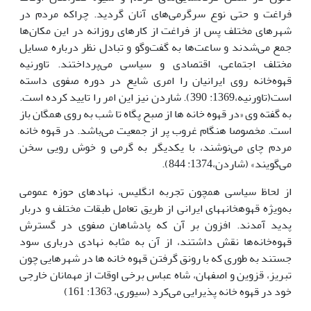
فراغت و حتی نوع سرگرمی‌های آنان گردید. چراکه مردم در
شهرهای مختلف پس از فراغت از کارهای روزانه در این مکان‌ها
جمع می‌شدند و ساعت‌ها به گفت‌وگو و تبادل نظر درباره مسایل
مختلف اجتماعی، اقتصادی و سیاسی می‌پرداختند. تاورنیه
قهوه‌خانه روی ایرانیان را امری شایع در دوره صفوی داسته
است(تاورنیه،1369: 390). شاردن نیز این امر را تایید کرده است.
به گفته وی «در قهوه خانه ها از صبح پگاه تا شب به روی همگان باز
است. مخصوصا هنگام غروب پر از جمعیت می‌باشد. در قهوه خانه
مردم چای می‌نوشند، با یکدیگر به گرمی و خوش رویی سخن
می‌گویند» (شاردن،1374: 844).
از لحاظ سیاسی همچون تجربه انگلیس، نهادهای حوزه عمومی
به‌ویژه قهوه­خانه­های ایرانی از طریق تعامل طبقات مختلف و دربار
پدید آمدند. افزون بر آن که پادشاهان صفوی در گسترش
قهوه‌خانه‌ها نقش داشتند، از آن به مثابه نهادی درباری سود
‌جستند به طوری که با رونق گرفتن قهوه خانه ها در شهرهایی چون
تبریز، قزوین و اصفهان، شاه عباس برخی اوقات از مهمانان خارجی
خود در قهوه خانه پذیرایی می‌کرد (سیوری، 1363: 161)