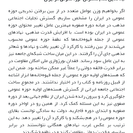
اگر بخواهیم وزن عوامل متعدد در از بین برفتن تدریجی حوزه
عمومی در ایران را مشخص سازیم، گسترش تجلیات اجتماعی
مذهب در میانه دوره صفویه مهمترین عامل تغییر محتوای حوزه
عمومی در ایران بوده است. با افزایش قدرت مذهبی، نهاد‌های
عمومی از جمله قهوه‌خانه‌ها که نطفة حوزه عمومی محسوب
می‌شدند از بین رفتند یا کارکرد آن تغییر یافت و نهاد‌ها و شعائر
مذهبی جای آن را گرفتند. در این میان ساخت شبکه‌ای جامعه نیز
به این عامل سود رساند. فقدان بورژوازی ملی امکان مقاومت در
برابر قدرت فائقه دولتی را عملاٌ غیر ممکن ساخته بود. ضمن این
که هسته‌های اولیه حوزه عمومی از جمله قهوه‌خانه‌ها ابزار اشاعه
از قبیل روزنامه و کتاب را در اختیار نداشتند. در مجموع ساخت
اجتماعی جامعه ایرانی از گسترش هسته‌های اولیه حوزه عمومی
جلوگیری کرد و بیرون رانده شدن ایران از نظام جهانی بعد از دوره
صفوی نیز به این مسئله کمک کرد. از همین رو در اواخر دوره
صفویه و ابتدای دوره قاجاریه، دولت به سادگی توانست بقایای
حوزه عمومی را در هم بشکند و یا کارکرد آن را تغییر دهد. به این
ترتیب بر عکس غرب، نهادهای همگانی نتوانستند در برابر
سانسور و قدرت دولتی مقاومت کنند و در نطفه خشکیدند.