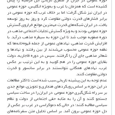
حوزه عمومی در ایران از منظری تاریخی این فرضیه را پیش
کشیده است که همزمان با غرب و به‌ویژه انگلیس، حوزه عمومی
در ایران نیز شکل گرفت؛ اما بر خلاف غرب که حوزه عمومی در
برابر فشار‌های قدرتِ دولتی مقاومت کرد و روز به روز توسعه
یافت، در ایران شبکه‌های قدرت مهمترین موانع فراروی گسترش
حوزه عمومی بودند و به ویژه گسترش تجلیات اجتماعی مذهب در
دوره صفویه موجب شد تا این حوزه به سیطره مذهب درآید. با
افزایش قدرت مذهبی، نهاد‌های عمومی از جمله قهوه‌خانه‌ها که
نطفه حوزه عمومی محسوب می‌شدند از بین رفتند و نهاد‌ها و
شعائر مذهبی جای آن را گرفتند. سپس در دوره قاجاریه، دولت
بقایای حوزه عمومی را در هم کوبید و به این ترتیب بر عکس
غرب، نهادهای همگانی نتوانستند در برابر سانسور و قدرت
دولتی مقاومت کنند.
عدم توجه به این پیشینه تاریخی سبب شده است تا اکثر مطالعات
در این حوزه بر اساس رویکرد‌‌های هنجاری و تجویزی، موانع جدی
بر سر راه شکل‌گیری حوزه عمومی در ایران را در ساخت سیاسی
جستجو کنند و آن را به مثابه حقی اجتماعی از دولت و نظام
سیاسی مطالبه کنند؛ در حالی که دموکراسی در غرب بر عکس از
دل حوزه عمومی برون آمد. بر اساس تحلیل متن سفرنامه‌های