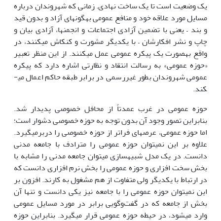
یک وضعیت است تا یک ساخت نهادی. زمانی که شهروندان درباره
مسایل مورد علاقه خود و منافع عمومی به­گونه­ای آزاد و بدون قید
و بند – یعنی با تضمین آزادی اجتماعات و انجمن­ها، آزادی بیان و
چاپ و نشر افکارشان – با یکدیگر مشورت و کنکاش می­کنند، در
واقع به­صورت یک پیکره عمومی عمل می­کنند. از این منظر تعبیر
«حوزه عمومی» به رسالت انتقاد و نظارتی اشاره دارد که پیکره
عمومی شهروندان بطور غیررسمی در برابر طبقه حاکم اعمال می­
کند.
حوزه عمومی در غرب عمدتاً از محافل خصوصی پدیدار شد.
بنابراین تصور وجود آن بدون توجه به حوزه خصوصی دشوار است؛
اما حوزه عمومی، عرصه­ای فراتر از حوزه خصوصی را دربرمی­گیرد.
علاوه بر این نمی­توان حوزه عمومی را مترادف با جامعه مدنی
دانست. در یک مدل شبیه­سازی می­توان جامعه مدنی را مشابه با
بخش سخت افزاری و حوزه عمومی را بخش نرم افزاری دانست که
در ارتباط با یکدیگر ولی متفاوت از هم مشغول به کارند. افزون بر
این نمی­توان حوزه عمومی را با جامعه نیز یکی دانست و تنها آن
بخش از جامعه که در گفت‌وگویی برابر در مورد مسایل عمومی
وارد می­شود، در حیطه حوزه عمومی قرار می­گیرد. بنابراین حوزه