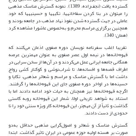
گسترده یافت (نجف‌زاده، 1389). نمونه گسترش مناسک مذهبی
را می­توان در بنا کردن سقاخانه­ها، تکیه­ها و حسینیه­ها که خود
عاملی در جهت گسترده شدن نفوذ نهاد مذهب در جامعه بودند و
همچنین برگزاری مراسم محرم و به‌خصوص عاشورا مشاهده کرد
(همان: 340).
تقریبا اغلب سفرنامه نویسان دوره صفوی اذعان می‌کنند که
قهوه‌خانه‌ها در نیمه اول عصر صفوی به عنوان مهمترین عرصه
همگانی جامعه ایرانی عمل می‌کردند و در آن‌ها از سخن سرایی در
اطراف قصه‌ها و افسانه‌ها،‌ تا شراب‌نوشی و کوکنار کشی رواج
داشت اما با گسترش مناسک و ‌مراسم و شعائر مذهبی، تکایا و
حسینه‌ها در اواخر دوره صفوی جای این قهوه‌خانه‌ها را گرفتند.
اگرچه قهوه‌خانه‌ها نیز همچنان به حیات خود ادامه دادند اما با
استناد به شواهد تاریخی اولا، شمار این قهوه‌خانه‌ روبه کاستی
گذاشت و ثانیاً از آن مهم‌تر، ‌این قهوه‌خانه کار ویژه سنتی خود را تا
حدودی از دست دادند.
گسترش مناسک و شعائر و اصول‌گرایی مذهبی حداقل به‌دو
صورت بر هسته اولیه حوزه عمومی در ایران تاثیر گذاشت. ابتدا