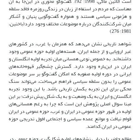
است (لاتین ماکی، 1998: 92). گفت‌وگو محوری در این‌جا به آن
معناست که مردم در استفاه از زبان در زندگی روزمره فاقد سلطه
و هژمونی سیاسی هستند و همواره گفت‌وگویی پنهان و آشکار
میان شرکت‌کنندگان درباره موضوعات مختلف وجود دارد(باختین،
1981: 276)
شواهد تاریخی نشان می‌دهد که همزمان با غرب، در کشورهای
غیر اروپایی و از جمله ایران، هسته‌های اولیه حوزه عمومی وجود
داشته‌اند. به خصوص نوعی همسانی میان تجربه اولیه انگلستان و
ایران در این‌باره وجود دارد. گسترش چشم‌گیر قهوه‌خانه‌های
ایرانی در دوره اولیه صفویه که امکان گفت‌وگو بر سر موضوعات
عمومی را بدون سلطه سیاسی فراهم می‌ساخت، می‌تواند سنگ
محکی برای این تجربه یکسان تاریخی باشد. با این وجود تجربه
انگلستان و ایران به یک وضعیت و به یک شکل پیش نرفت؛ بر این
مبنا سوال اصلی پژوهش این است که چرا به رغم همسانی‌های
اولیه در ظهور حوزه عمومی در ایران و غرب، حوزه عمومی در ایران
قوام نیافت و موانع عمده سیاسی و اجتماعی افول تدریجی حوزه
عمومی در ایران کدامند.
مقاله حاضر با ردیابی نشانه‌های اولیه شکل‌گیری حوزه عمومی در