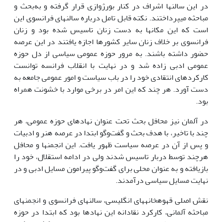
در این سالن­ها اشراف در کنار بورژوازی قرار گرفته و به‌بحث و
مباحثه می­پرداختند. نکته قابل تامل درباره سالن­های فرانسوی این
است که این مکان­ها به دست زنان تاسیس شده بود و زنان
فرانسوی بر خلاف زنان سایر کشورها اجازه یافتند در این عرصه
حضور داشته باشند. به مرور حوزه عمومی سیاسی از دل حوزه
عمومی ادبی زاده شد و در نهایت با انقلاب فرانسه توانست
کارکردهای انتقادی خود را در باب سیاست و امور عمومی جامعه به
دست آورد. هر چند که این امر در برخی موارد با خشونت همراه
بود.
در آلمان نیز محافل بحث تحت عنوان نهادهای حوزه عمومی، هر
چند با تاخیر، با هدف بحث و گفت‌وگو ابتدا در عرصه هنر و ادبیات
و پس از آن در عرصه سیاست ظهور یافت. این انجمن­ها و محافل
هرچند توسط دربار تاسیس شدند ولی در ادامه استقلال، خود را
بازیافته و به عنوان محلی برای گفت‌وگو پیرامون مسایل ادبی و در
نهایت مسایل سیاسی درآمدند.
نقش اصلی قهوه­خانه­های انگلیسی، سالن­های فرانسوی و انجمن­های
مباحثه آلمانی، کارکرد نقادانه این نهادها بود که ابتدا در حوزه