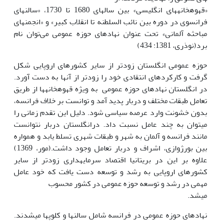
«قهوه­خانه­های انگلیسی» بین سال­های 1680 تا 1730، «سالن­های
فرانسوی در دوره بین نائب السلطنه تا انقلاب کبیر» و «انجمن­های
مباحثه آلمانی» تحت عنوان نهادهای حوزه عمومی می‌توان نام
برد(نوذری، 1381: 434)
حوزه عمومی انگلستان زودتر از سایر کشورهای اروپایی شکل
گرفت و کارکردهای انتقادی خود را زودتر از آنها به دست آورد.
در انگلستان نهادهای حوزه عمومی به ویژه قهوه­خانه­ها از طریق
تعامل طبقات مختلف و دربار پدید آمد و توانست بر خلاف فرانسه،
بدون خشونت وارد عرصه سیاسی شود. دلیل این تقدم زمانی را
می­توان به چند عامل نسبت داد. درانگلستان دربار نتوانست
مانند فرانسه و آلمان به شهر و طبقات شهری تسلط یابد و همواره
بین بورژوازی، اشراف و دربار تعامل وجود داشت.(مور، 1369)
علاوه بر این در بریتانیا اقتصاد سرمایه­داری زودتر از سایر
کشورهای اروپایی به رشد و توسعه دست یافت که خود عامل
مهمی در رشد و توسعه حوزه عمومی در کشور محسوب
می­شد.
نهادهای حوزه عمومی در فرانسه شامل سالن­ها و کلوپ­ها می­شدند.