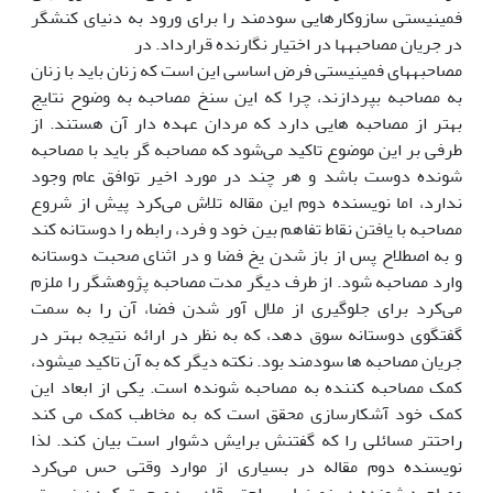
فمینیستی سازوکارهایی سودمند را برای ورود به دنیای کنشگر
در جریان مصاحبه­ها در اختیار نگارنده قرارداد. در
مصاحبه­های فمینیستی فرض اساسی این است که زنان باید با زنان
به مصاحبه بپردازند، چرا که این سنخ مصاحبه به وضوح نتایج
بهتر از مصاحبه هایی دارد که مردان عهده دار آن هستند. از
طرفی بر این موضوع تاکید می‌شود که مصاحبه گر باید با مصاحبه
شونده دوست باشد و هر چند در مورد اخیر توافق عام وجود
ندارد، اما نویسنده دوم این مقاله تلاش می‌کرد پیش از شروع
مصاحبه با یافتن نقاط تفاهم بین خود و فرد، رابطه را دوستانه کند
و به اصطلاح پس از باز شدن یخ فضا و در اثنای صحبت دوستانه
وارد مصاحبه شود. از طرف دیگر مدت مصاحبه پژوهشگر را ملزم
می‌کرد برای جلوگیری از ملال آور شدن فضا، آن را به سمت
گفتگوی دوستانه سوق دهد، که به نظر در ارائه نتیجه بهتر در
جریان مصاحبه ها سودمند بود. نکته دیگر که به آن تاکید می­شود،
کمک مصاحبه کننده به مصاحبه شونده است. یکی از ابعاد این
کمک خود آشکارسازی محقق است که به مخاطب کمک می کند
راحت­تر مسائلی را که گفتنش برایش دشوار است بیان کند. لذا
نویسنده دوم مقاله در بسیاری از موارد وقتی حس می‌کرد