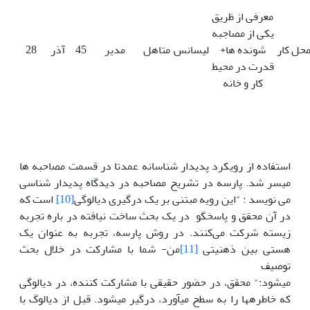
معرفی از ظریق
یکی از مصاجبه
حل کار
شونده ها+
لیسانس
متاهل
مدیر
45
آذر
28
قدرت در محیط
کار و خانه
استفاده از رویکرد پدیدار شناسانه عمدتا در قسمت مصاحبه ها
میسر شد. پارسه در تشریح مصاحبه در دیدگاه پدیدار شناسی
می نویسد : "این رویه مبتنی بر یک درگیری دیالوگی
[10]
است که
در آن محقق و پاسخ­گو در یک بحث ساخت نیافته در باره تجربه
زیسته شرکت می‌کنند. در روش پارسه، تجربه به عنوان یک
هستی بین ذهنیتی
[11]
من- شما با مشارکت در خلال بحث
توصیف
می­شود:" محقق، در حضور حقیقی با مشارکت کننده، در دیالوگی
که خاطره­ها را به سطح می­آورد، درگیر می­شود. قبل از دیالوگ با