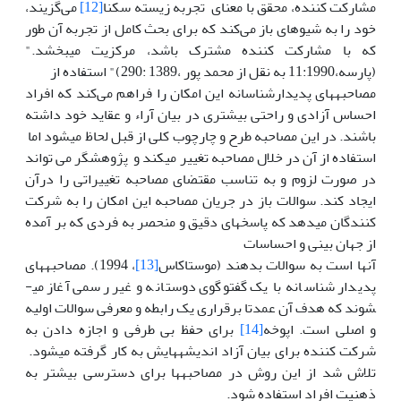
مشارکت کننده، محقق با معنای تجربه زیسته سکنا
[12]
می‌گزیند،
خود را به شیوه­ای باز می‌کند که برای بحث کامل از تجربه آن طور
که با مشارکت کننده مشترک باشد، مرکزیت می­بخشد."
(پارسه،11:1990 به نقل از محمد پور ،1389 :290)" استفاده از
مصاحبه­های پدیدارشناسانه این امکان را فراهم می‌کند که افراد
احساس آزادی و راحتی بیشتری در بیان آراء و عقاید خود داشته
باشند. در این مصاحبه طرح و چارچوب کلی از قبل لحاظ می­شود اما
استفاده از آن در خلال مصاحبه تغییر می­کند و پژوهشگر می تواند
در صورت لزوم و به تناسب مقتضای مصاحبه تغییراتی را درآن
ایجاد کند. سوالات باز در جریان مصاحبه این امکان را به شرکت
کنندگان می­دهد که پاسخ­های دقیق و منحصر به فردی که بر آمده
از جهان بینی و احساسات
آن­ها است به سوالات بدهند (موستاکاس
[13]
، 1994). مصاحبه­های
پدیدار شناسانه با یک گفت­وگوی دوستانه و غیر رسمی آغاز می­
شوند که هدف آن عمدتا برقراری یک رابطه و معرفی سوالات اولیه
و اصلی است. اپوخه
[14]
برای حفظ بی طرفی و اجازه دادن به
شرکت کننده برای بیان آزاد اندیشه­هایش به کار گرفته می­شود.
تلاش شد از این روش در مصاحبه­ها برای دسترسی بیشتر به
ذهنیت افراد استفاده شود.