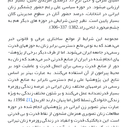
آسیای شرقی و حتی نرخ 33 درصدی امریکای لاتین، بسیار کم
ارزیابی می­شود. در حوزه سیاسی علی رغم حضور چشمگیر زنان
ایرانی در انتخابات، درصد حضور آنان در سطوح مدیریتی کلان
بسیار پایین است. نظیر چنین شرایطی در حوزه های دیگر هم به
چشم می­خورد (ناجی راد،1382: 337-306).
مجموعه این شرایط از موانع ساختاری عرفی و قانونی خبر
می‌دهند که به نوعی مانع دست­رسی برابر زنان به حوزه­های قدرت
رسمی‌در جامعه ایران می‌شوند. اما از طرف دیگر برخی از پژوهش­
های انجام شده در ایران از منابع قدرتی خبر می‌دهند که زنان به
دور از منابع قدرت رسمی برای اعمال قدرت و عاملیت خود بر
محیط پیرامون از آن استفاده می‌کنند. به عبارت بهتر بر اساس
نتایج این پژوهش­ها علی رغم دسترسی نابرابر به منابع قدرت
رسمی ‌در عرصه­های مختلف، زنان ایرانی در عرصه زندگی روزمره
بسیار قدرتمندانه عمل می‌کنند و بر شئون مختلف زندگی به ویژه
زندگی خانوادگی تسلط کامل اما پنهان دارند (فریدل
[1]
، 1994). به
عبارت بهتر تصویر زن ایرانی در پژوهش­های انجام شده در حوزه
مطالعات زنان تصویری همزمان مشحون از نقاط قدرت و بی قدرتی
است. این دیالکتیک قدرت و انقیاد در زندگی روزمره زنان تهرانی