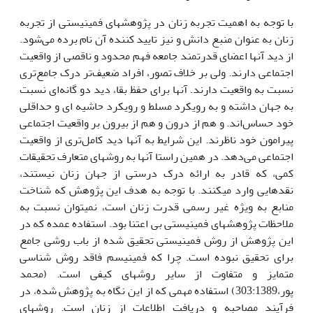
با توجه به اهمیت تجربه زنان در پژوهش­های فمینیستی از تجربه
زنان به عنوان منبع دانش و نیز تایید کننده آن نام برده می‌شود.
از دید آن­ها اعضای قدرتمند جامعه فهم محدود و ناقصی از واقعیت
اجتماعی دارند. ولی بر خلاف تصور، افراد ضعیف‌تر درک جامع‌تری
نسبت به واقعیت دارند. آن­ها برای حفظ بقا، دید دو گانه‌ای نسبت
به جهان داشته و به رویکرد مسلط و رویکرد حاشیه ای و حداقلی
خود حساس‌اند. و هم از درون و هم از بیرون بر واقعیت اجتماعی
پیرامون خود ناظرند. این شرایط به آن­ها دید کامل‌تری از واقعیت
اجتماعی می‌دهد. در همین راستا آن­ها به روش­های متعارف تحقیقات
کمی، که قادر به ارائه درک درستی از جهان زنان نیستند،
نقدهایی وارد می­کنند. با توجه به هدف این پژوهش که شناخت
منابع به ویژه غیر رسمی قدرت زنان است، نمی­توان نسبت به
ملاحظات پژوهش­های فمینیستی بی اعتنا بود. استفاده عمده که در
این پژوهش از روش فمینیستی تحقیق شده از باب روشی جامع
برای تحقیق نبوده است. چرا که فمینیسم فاقد روش شناسی
متمایز و متفاوت از سایر روش­های کیفی است. (محمد
پور،303:1389) استفاده مهمی که از این نگاه به پژوهش شده، در
فرآیند مصاحبه و دریافت اطلاعات از زنان است. روش­های