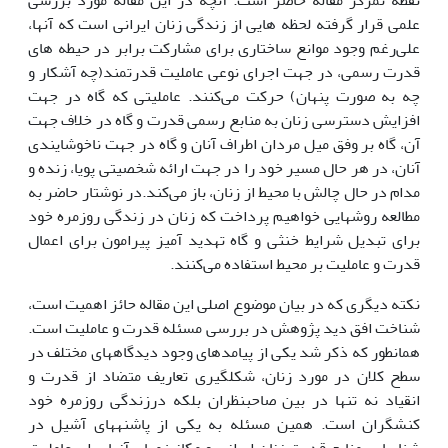
نقطه تمرکز مقاله حاضر است. آنچه در این مقاله مورد بررسی
علمی قرار گرفته لحظه هایی از زندگی زنان ایرانی است که آنها،
علی‌رغم وجود موانع ساختاری برای مشارکت برابر در حیطه های
قدرت رسمی، در جهت اجرای نوعی عاملیت قدرتمند(چه آشکار و
چه به صورت پنهان) حرکت می‌کنند. عاملیتی که گاه در جهت
افزایش دسترسی زنان به منابع رسمی قدرت و گاه در خلاف جهت
آن، گاه بر وفق میل مردان اطراف آنان و گاه در جهت ناخوشایندی
آنان، در هر حال مسیر خود را در جهت ارائه شخصیتی پویا، زنده و
مدام در حال چالش با محیط از زنان، باز می‌کند.در نوشتار حاضر به
مطالعه روشهایی خواهیم پرداخت که زنان در زندگی روزمره خود
برای تبدیل شرایط خنثی و گاه تهدید آمیز پیرامون برای اعمال
قدرت و عاملیت بر محیط استفاده می‌کنند.
نکته دیگری که در بیان موضوع اصلی این مقاله حائز اهمیت است،
شناخت افق دید پژوهش در بررسی مسئله قدرت و عاملیت است.
همان­طور که ذکر شد یکی از پیامدهای وجود دیدگاه­های مختلف در
سطح کلان در مورد زنان، شکل­گیری تعاریف متضاد از قدرت و
انقیاد نه تنها در بین صاحبنظران بلکه درزندگی روزمره خود
کنشگران است. همین مسئله به یکی از پاشنه­های آشیل در