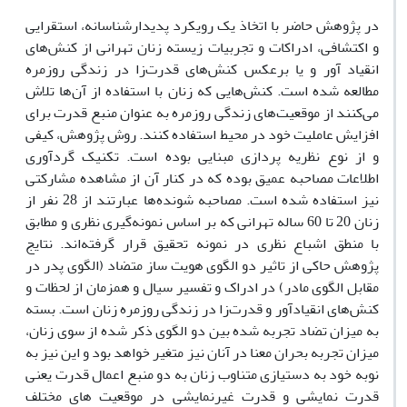
در پژوهش حاضر با اتخاذ یک رویکرد پدیدارشناسانه، استقرایی
و اکتشافی، ادراکات و تجربیات زیسته زنان تهرانی از کنش‌های
انقیاد آور و یا برعکس کنش‌های قدرت‌زا در زندگی روزمره
مطالعه شده است. کنش‌هایی که زنان با استفاده از آن‌ها تلاش
می‌کنند از موقعیت‌های زندگی روزمره به عنوان منبع قدرت برای
افزایش عاملیت خود در محیط استفاده کنند. روش پژوهش، کیفی
و از نوع نظریه پردازی مبنایی بوده است. تکنیک گردآوری
اطلاعات مصاحبه عمیق بوده که در کنار آن از مشاهده مشارکتی
نیز استفاده شده است. مصاحبه شونده‌ها عبارتند از 28 نفر از
زنان 20 تا 60 ساله تهرانی که بر اساس نمونه‌گیری نظری و مطابق
با منطق اشباع نظری در نمونه تحقیق قرار گرفته‌اند. نتایج
پژوهش حاکی از تاثیر دو الگوی هویت ساز متضاد (الگوی پدر در
مقابل الگوی مادر) در ادراک و تفسیر سیال و همزمان از لحظات و
کنش‌های انقیادآور و قدرت‌زا در زندگی روزمره زنان است. بسته
به میزان تضاد تجربه شده بین دو الگوی ذکر شده از سوی زنان،
میزان تجربه بحران معنا در آنان نیز متغیر خواهد بود و این نیز به
نوبه خود به دستیازی متناوب زنان به دو منبع اعمال قدرت یعنی
قدرت نمایشی و قدرت غیرنمایشی در موقعیت های مختلف