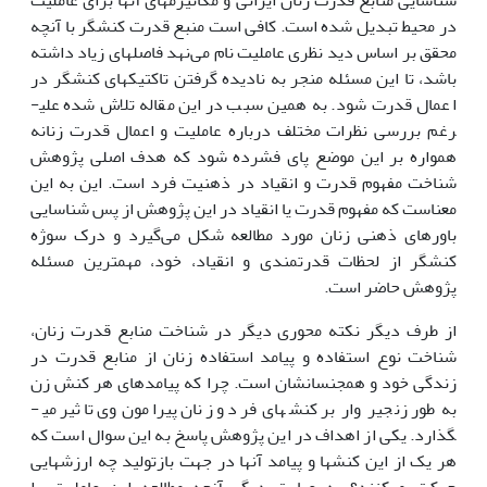
شناسایی منابع قدرت زنان ایرانی و مکانیزم­های آن­ها برای عاملیت
در محیط تبدیل شده است. کافی است منبع قدرت کنشگر با آنچه
محقق بر اساس دید نظری عاملیت نام می‌نهد فاصله­ای زیاد داشته
باشد، تا این مسئله منجر به نادیده گرفتن تاکتیک­های کنشگر در
اعمال قدرت شود. به همین سبب در این مقاله تلاش شده علی­
رغم بررسی نظرات مختلف درباره عاملیت و اعمال قدرت زنانه
همواره بر این موضع پای فشرده شود که هدف اصلی پژوهش
شناخت مفهوم قدرت و انقیاد در ذهنیت فرد است. این به این
معناست که مفهوم قدرت یا انقیاد در این پژوهش از پس شناسایی
باورهای ذهنی زنان مورد مطالعه شکل می‌گیرد و درک سوژه
کنشگر از لحظات قدرتمندی و انقیاد، خود، مهمترین مسئله
پژوهش حاضر است.
از طرف دیگر نکته محوری دیگر در شناخت منابع قدرت زنان،
شناخت نوع استفاده و پیامد استفاده زنان از منابع قدرت در
زندگی خود و هم­جنسان­شان است. چرا که پیامدهای هر کنش زن
به طور زنجیر وار بر کنش­های فرد و زنان پیرامون وی تاثیر می­
گذارد. یکی از اهداف در این پژوهش پاسخ به این سوال است که
هر یک از این کنش­ها و پیامد آن­ها در جهت بازتولید چه ارزش­هایی