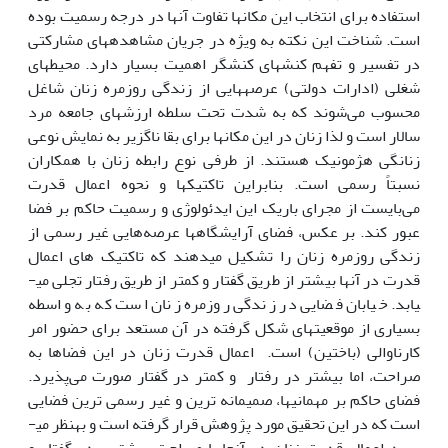
استفاده برای انتخاب این مکان­ها تفاوت آن­ها در درجه رسمیت بوده
است. شناخت این نکته به ویژه در جریان مشاهده­های مشارکتی
در تفسیر و تفهم کنش­های کنشگر اهمیت بسیار دارد. محیط­های
شغلی (ادارات دولتی) عرصه­هایی از زندگی روزمره زنان شاغل
محسوب می‌شوند که به شدت تحت سلطه ارزش­های جامعه مرد
سالار است و لذا زنان در این مکان­ها برای بقا ناگزیر به نمایش نوعی
زنانگی هژمونیک هستند. از طرفی نوع رابطه زنان با همکاران
نسبتاً رسمی است. بنابراین تاکتیک­ها و نحوه اعمال قدرت
می‌بایست از مجرای باریک این ایدئولوژی و رسمیت حاکم بر فضا
عبور کند. بر عکس، فضای آرایشگاه­ها عرصه‌هایی غیر رسمی از
زندگی روزمره زنان را تشکیل می­دهند که تاکتیک های اعمال
قدرت در آن­ها بیشتر از طریق گفتار و کمتر از طریق رفتار تجلی می­
یابد. خیابان فضایی در زندگی روزمره زنان است که به واسطه
بسیاری از موقعیت­های شکل گرفته در آن مستعد برای حضور امر
کارناوالی (باختین) است. اعمال قدرت زنان در این فضاها به
صراحت، اما بیشتر در رفتار و کمتر در گفتار صورت می‌پذیرد.
فضای حاکم بر مهمانی­ها، صمیمانه ترین و غیر رسمی ترین فضایی
است که در این تحقیق مورد پژوهش قرار گرفته است و به­نظر می­