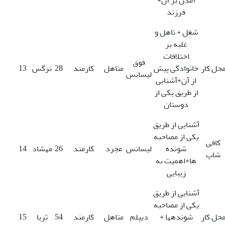
آمدن بر آن+
فرزند
شغل + تاهل و
غلبه بر
اختلافات
فوق
حل کار
خانوادگی پیش
متاهل
کارمند
28
نرگس
13
لیسانس
از آن+آشنایی
از طریق یکی از
دوستان
آشنایی از طریق
یکی از مصاحبه
کافی
شونده
لیسانس
مجرد
کارمند
26
مهشاد
14
شاپ
ها+اهمیت به
زیبایی
آشنایی از طریق
یکی از مصاحبه
حل کار
شونده­ها +
دیپلم
متاهل
کارمند
54
ثریا
15