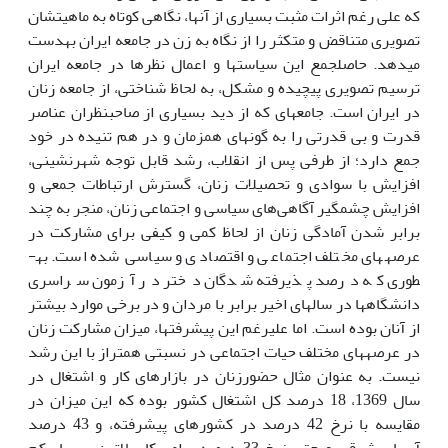
که علی رغم اثرات مثبت بسیاری از آن­ها، نگاهی کوتاه به ماهیتشان
تصویری متناقض و متکثر را از نگاه به زن در جامعه ایران به­دست
می­دهد. حاصل­جمع این سیاست­ها و اعمال نظرها در جامعه ایران
ترسیم تصویری پیچیده و مشکل، به لحاظ شناختی، از جامعه زنان
در ایران است. جامعه­ای که از دید بسیاری از صاحبنظران عناصر
قدرت و بی قدرتی را به گونه­ای همزمان و در هم تنیده در خود
جمع دارد؛ از طرفی پس از انقلاب، رشد قابل توجه شهرنشینی،
افزایش با سوادی و تحصیلات زنان، گسترش ارتباطات جمعی و
افزایش چشمگیر آگاهی‌های سیاسی و اجتماعی زنان، منجر به چند
برابر شدن آمادگی زنان از لحاظ کمی و کیفی برای مشارکت در
عرصه­های مختلف اجتماعی و اقتصادی و سیاسی شده است. به­
طوری که درصد پذیرفته شدگان دختر در آزمون سراسری
دانشگاه­ها در سال­های اخیر برابر با مردان و در برخی موارد بیشتر
از آنان بوده است. اما علیرغم این پیشرفت­ها، میزان مشارکت زنان
در عرصه­های مختلف حیات اجتماعی در نسبتی همتراز با این رشد
نیست. به عنوان مثال حضورزنان در بازارهای کار و اشتغال در
سال 1369، 18 درصد کل اشتغال کشور بوده که این میزان در
مقایسه با نرخ 42 درصد در کشورهای پیشرفته، و 43 درصد