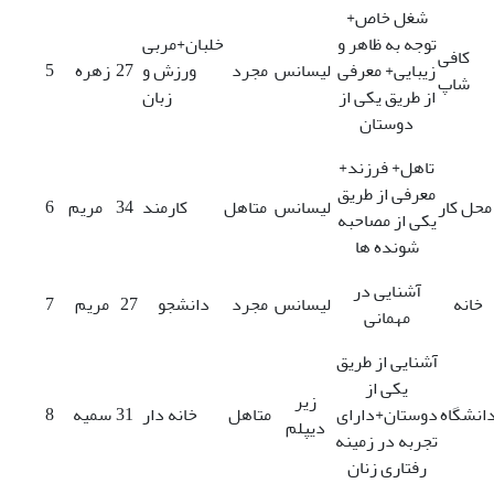
شغل خاص+
توجه به ظاهر و
خلبان+مربی
کافی
زیبایی+ معرفی
لیسانس
مجرد
ورزش و
27
زهره
5
شاپ
از طریق یکی از
زبان
دوستان
تاهل+ فرزند+
معرفی از طریق
محل کار
لیسانس
متاهل
کارمند
34
مریم
6
یکی از مصاحبه
شونده ها
آشنایی در
خانه
لیسانس
مجرد
دانشجو
27
مریم
7
مهمانی
آشنایی از طریق
یکی از
زیر
انشگاه
دوستان+دارای
متاهل
خانه دار
31
سمیه
8
دیپلم
تجربه در زمینه
رفتاری زنان