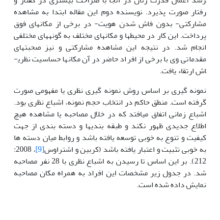
رسد اعمال قدرت زنان در آن­جا با صراحت بیشتری در گفتار و
رفتار صورت پذیرد. نویسنده دوم این مقاله ابتدا به مشاهده
مشارکتی- بدون فاش شدن هویت- در برخی از مکان­های فوق
پرداخت. این کار در محیط­ها و مکان­های مختلف به گونه­های مختلفی
انجام شد. در نتیجه این مشاهده مشارکتی و نیز صحبت­های
مقدماتی وی با برخی از افراد حاضر در آن مکان­ها حساسیت نظری­
اش ارتقاء یافت.
نمونه گیری بر اساس روش نمونه گیری نظری یا مفهومی صورت
گرفته است. منطق حاکم در انتخاب حجم نمونه، اشباع نظری بود.
اشباع زمانی اتفاق می­افتد که در خلال مصاحبه یا مشاهده هیچ
اطلاع جدیدی ظهور نکند و طبقه بندی­ها و دسته بندی از جهت
کیفیت و تنوع به خوبی توسعه یافته باشد و روابط میان دسته ها
به خوبی تثبیت و اعتبار یافته باشد (کربین و اشتراوس
[9]
، 2008:
212). بر این اساس تا رسیدن به اشباع نظری با 28 نفر مصاحبه
شد. در جدول زیر مشخصات این افراد به همراه مکان مصاحبه
نمایش داده شده است.