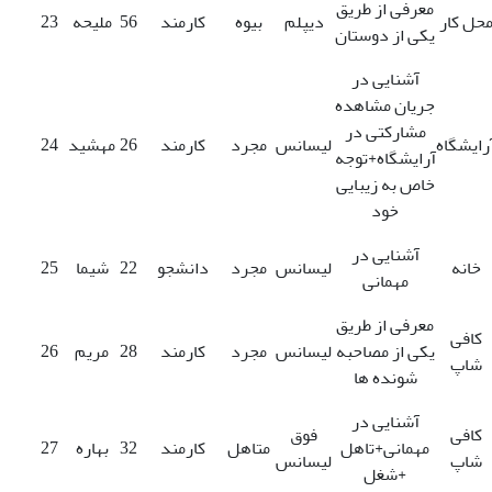
معرفی از طریق
حل کار
دیپلم
بیوه
کارمند
56
ملیحه
23
یکی از دوستان
آشنایی در
جریان مشاهده
مشارکتی در
رایشگاه
لیسانس
مجرد
کارمند
26
مهشید
24
آرایشگاه+توجه
خاص به زیبایی
خود
آشنایی در
خانه
لیسانس
مجرد
دانشجو
22
شیما
25
مهمانی
معرفی از طریق
کافی
یکی از مصاحبه
لیسانس
مجرد
کارمند
28
مریم
26
شاپ
شونده ها
آشنایی در
کافی
فوق
مهمانی+تاهل
متاهل
کارمند
32
بهاره
27
شاپ
لیسانس
+شغل