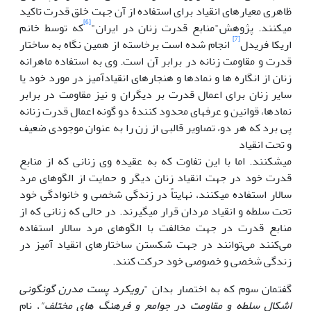
ظاهری معیارهای انقیاد برای استفاده از آن جهت خلق قدرت تاکید
[6]
می­کنند. پژوهش"منابع قدرت زنان در ایران"
که توسط خانم
[7]
اریکا فریدل
انجام شده است برخاسته از همین نگاه به ساختار
قدرت و مقاومت زنانه در برابر آن است. وی به استفاده ماهرانه
زنان از انگاره ها و نمادها و هنجارهای انقیادآمیز در مورد خود یا
سایر زنان برای اعمال قدرت بر دیگران و نیز مقاومت در برابر
نمادها، قوانین و عرف­های محدود کنندۀ دو گونه اعمال قدرت زنانه
پی برد که هر دو، تصاویر قالبی از زن را به عنوان موجودی ضعیف
و تحت انقیاد
می­شکنند. اما با این تفاوت که به عقیده وی زنانی که از منابع
قدرت خود در جهت انقیاد زنان دیگر و حمایت از الگوهای مرد
سالار استفاده می­کنند، نهایتاً در زندگی شخصی و خانوادگی خود
تحت سلطه و انقیاد مردان قرار می­گیرند. در حالی که زنانی که از
منابع قدرت در جهت مخالفت با الگوهای مرد سالار استفاده
می‌کنند می‌توانند در جهت شکستن ساختارهای انقیاد آمیز در
زندگی شخصی و خصوصی خود حرکت کنند.
گفتمان سوم که به اختصار بدان "
رویکرد پست مدرن گونگونی
اشکال سلطه و مقاومت در جوامع و فرهنگ های مختلف"
، نام