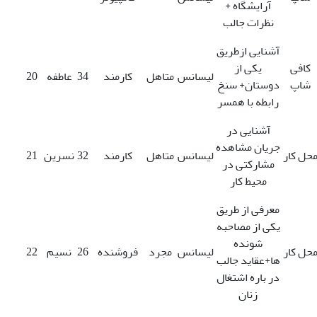
آرایشگاه +
نظرات جالب
آشنایی ازطریق
کافی
یکی از
لیسانس
متاهل
کارمند
34
عاطفه
20
شاپ
دوستان+ سنخ
رابطه با همسر
آشنایی در
جریان مشاهده
حل کار
لیسانس
متاهل
کارمند
32
نسرین
21
مشارکتی در
محیط کار
معرفی از طریق
یکی از مصاحبه
شونده
حل کار
لیسانس
مجرد
فروشنده
26
نسیم
22
ها+عقاید جالب
در باره اشتغال
زنان