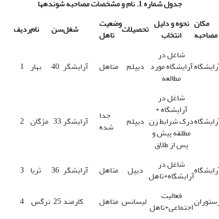
جدول شماره
1.
نام و مشخصات مصاحبه شونده­ها
مکان
نحوه و دلیل
وضعیت
تحصیلات
شغل
سن
نام
ردیف
مصاحبه
انتخاب
تاهل
شاغل در
رایشگاه
آرایشگاه مورد
دیپلم
متاهل
آرایشگر
40
بهار
1
مطالعه
شاغل در
آرایشگاه +
جدا
رایشگاه
درک شرایط زن
دیپلم
آرایشگر
33
مژگان
2
شده
مطلقه پیش و
پس از طلاق
شاغل در
رایشگاه
دیپل
متاهل
آرایشگر
36
ثریا
3
آرایشگاه+تاهل
فعالیت
ستوران
لیسانس
متاهل
کارمند
25
نرگس
4
اجتماعی+تاهل