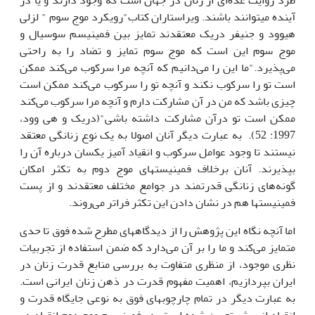
طرد روایت عده‌ای از زنان در جهان است که وجود دارند و یا در
آینده می­توانند باشند. ویراستاران کتاب"رویکرد موج سوم " لزلی
هیوود و جنیفر دریک معتقدند تمایز بین فمینیسم سوسیال و
موج سوم این است که موج سوم تمایز و تضاد را به راحتی
می‌پذیرد."ما این را می‌دانیم که آنچه مرا سرکوب می‌کند ممکن
است تو را سرکوب نکند و آنچه تو را سرکوب می‌کند ممکن است
چیزی باشد که من در آن مشارکت دارم و آنچه مرا سرکوب می‌کند
ممکن است تو درآن مشارکت داشته باشی"(دریک و هی وود،
1997: 52). به عبارت دیگر آنان اصولا به یک نوع زنانگی معتقد
نیستند تا وجود عوامل سرکوب و انقیاد آمیز یکسان درباره آن را
بپذیرند. آنان برخلاف فمینیست­های موج دوم به تکثر امکان
گونه‌های زنانگی قدرتمند در جوامع مختلف معتقدند و از پست
فمینیست­ها هم در نشان دادن این تکثر فراتر می‌روند.
اما آنچه نگاه این پژوهش را از دیدگاه­های مطرح شده فوق تا حدی
متمایز می‌کند و ما را بر آن می‌دارد که ضمن استفاده از تجربیات
نظری موجود، از منظری متفاوت به بررسی منابع قدرت زنان در
ایران بپردازیم، اهمیت مفهوم قدرت در ذهن زنان ایرانی است.
به عبارت دیگر در تمام چارچوب­های فوق به نوعی جایگاه قدرت و