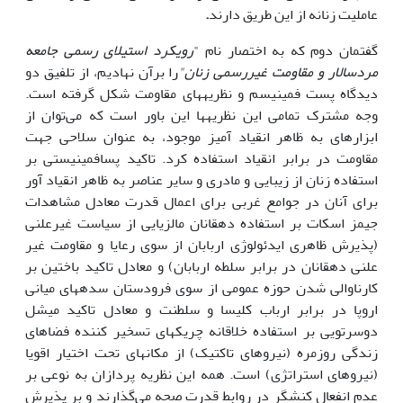
عاملیت زنانه از این طریق دارند
.
گفتمان دوم که به اختصار نام "
رویکرد استیلای رسمی جامعه
مردسالار و مقاومت غیررسمی زنان"
را برآن نهادیم، از تلفیق دو
دیدگاه پست فمینیسم و نظریه­های مقاومت شکل گرفته است.
وجه مشترک تمامی این نظریه­ها این باور است که می‌توان از
ابزارهای به ظاهر انقیاد آمیز موجود، به عنوان سلاحی جهت
مقاومت در برابر انقیاد استفاده کرد. تاکید پسافمینیستی بر
استفاده زنان از زیبایی و مادری و سایر عناصر به ظاهر انقیاد آور
برای آنان در جوامع غربی برای اعمال قدرت معادل مشاهدات
جیمز اسکات بر استفاده دهقانان مالزیایی از سیاست غیرعلنی
(پذیرش ظاهری ایدئولوژی اربابان از سوی رعایا و مقاومت غیر
علنی دهقانان در برابر سلطه اربابان) و معادل تاکید باختین بر
کارناوالی شدن حوزه عمومی از سوی فرودستان سده­های میانی
اروپا در برابر ارباب کلیسا و سلطنت و معادل تاکید میشل
دوسرتویی بر استفاده خلاقانه چریک­های تسخیر کننده فضاهای
زندگی روزمره (نیروهای تاکتیک) از مکان­های تحت اختیار اقویا
(نیروهای استراتژی) است. همه این نظریه پردازان به نوعی بر
عدم انفعال کنشگر در روابط قدرت صحه می‌گذارند و بر پذیرش