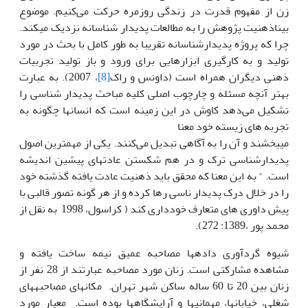
زن از مفهوم قدرت در زندگی روزمره حرکت می‌کنیم. موضوع
بیناذهنیت پژوهش را به مطالعات پدیدار شناسانه نزدیک می­کند.
چرا که پروژه پدیدارشناسانه تقریبا به طور کامل با بحث در مورد
تولید و به کارگیری ابزارهایی برای ورود و باز تولید تجربیات
ذهنی دیگران همراه است (داونس و راک
[8]
، 2007). به عبارت
بهتر آنچه مسئله و چارچوب اصلی کلیه مباحث پدیدار شناسی را
تشکیل می‌دهد کاوش در این زمینه است که انسان­ها چگونه به
تجربه های زیسته خود معنا
می­بخشند و آن را به آگاهی تبدیل می‌کنند. یکی از مهمترین اصول
پدیدارشناسی ترک و در هم شکستن عادتهای پیشین اندیشه
است. " به این معنا که محقق باید ذهنیت عادت یافته گذشته خود
را در خلال درک پدیدار ناسی رها کرده و از هر گونه تصور قالبی با
پیش داوری های متعارف خودداری کند ( کراسول، 1998 به نقل از
محمد پور ،1389: 272).
شیوه گردآوری داده­ها مصاحبه عمیق نیمه ساخت یافته و
مشاهده مشارکتی است. زنان مورد مصاحبه عبارتند از 28 نفر از
زنان بین 20 تا 60 ساله ساکن شهر تهران. مکان­های مصاحبه­های
شغلی، خیابان­ها، مهمانی­ها و آرایشگاه­ها بوده است. معیار مورد