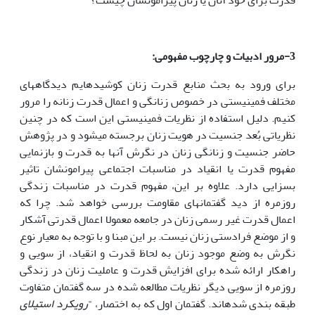
قدرت برای خود آنان یا زنان پیرامونشان چیست؟
3-مرور ادبیات و چارچوب مفهومی
:
برای ورود به بحث منابع قدرت زنان کوشیده­ایم دیدگاه­های
مختلف فمینیستی در خصوص زنانگی و اعمال قدرت زنانه را مرور
کنیم. دلیل استفاده از نظریات فمینیستی این است که در چنین
نظریاتی بُعد جنسیت در هویت زنان برجسته می­شود و در پژوهش
حاضر جنسیت و زنانگی زنان در نگرش آن­ها به قدرت و بازنمایی
مفهوم قدرت یا انقیاد در مناسبات اجتماعی پیرامونشان تاثیر
بسزایی دارد. علاوه بر این، مفهوم قدرت در مناسبات زندگی
روزمره از دید گفتمان­های مقاومت بررسی خواهد شد. چرا که
اعمال قدرت غیر رسمی زنان در جامعه معمولا اعمال قدرتی آشکار
و از موضع فرادستی زنان نیست. بر این مبنا و با توجه به معیار نوع
نگرش به وضع موجود زنان به لحاظ قدرت و انقیاد، از سویی و
راهکار ارائه شده برای افزایش قدرت و عاملیت زنان در زندگی
روزمره از سویی دیگر نظریات مطالعه شده در سه گفتمان متفاوت
طبقه بندی شده­اند. گفتمان اول که به اختصار، "
رویکرد استیلای