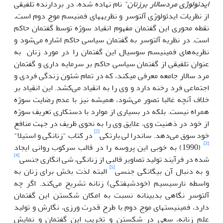
ایدئولوژی مردسالار برزنان"
نام نهاده شده، در بردارنده تلفیقی
از نظریات ایدئولوژی آلتوسر و نظریه­های فمنیسم موج دوم است
.
نقطه محوری این گفتمان مفهوم انقیاد سوژه توسط گفتمان حاکم
است. در نظریه آلتوسر به گفتمان سیاسی حاکم اشاره می‌شود و
نظریه‌های فمینیسم سوسیال این گفتمان را در مورد زنان به
عنوان تلفیقی از گفتمان سیاسی حاکم بر سرمایه داری و گفتمان
مرد سالار جامعه معرفی می­کند، که در تمام شئون زندگی فردی و
اجتماعی فرد رخنه دارد و وی را به انقیاد می‌کشد. این انقیاد بر
خلاف آنچه غالبا تصور می‌شود، همیشه نیز با عدم رضایت سوژه
همراه نیست. بلکه در بسیاری از موارد با دستکاری تعریف سوژه
از خود در ذهنیت وی، علایق وی را به نحوی ظریف در جهت منافع
[2]
خود سوق می‌دهد. ساندرا لی بارتکی
در کتاب "زنانگی و استیلا"
[3]
(1990) به خوبی این پروسه را در قالب سرکوب روانی ایجاد
[4]
شده در فرآیند تولید تصاویر قالبی از زنانگی، شی انگاری جنسی
[5]
و به دنبال آن بیگانگی جنسی
البته لذت بخش برای زنان به
واسطه نارسیسیم (خودشیفتگی) زنانه تشریح می‌کند. اگر چه
آلتوسر نگاهی بدبینانه نسبت به امکان شکستن این گفتمان
دارد، فمینیست­های موج دوم با طرح قدرت ورزی، نگارش و تولید
علم زنانه، سعی در شکستن و تخریب این گفتمان و نمایش