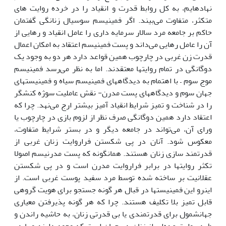
نهاده­ایم، به کل روابط قدرت و انقیاد را در خرده روایت های
متکثر، متفاوت می‌بیند. اگر فمینیسم سوسیال زنانگی گفتمان
حاکم بر جامعه مرد سالار سرمایه داری را عامل انقیاد و رهایی از
آن را عامل رهایی می‌داند و پست فمینیسم اعتقاد به امکان اعمال
قدرت زن غربی در چارچوب همین قواعد دارد هر دو به وجود یک
دوگانگی در تمام روایت­ها معتقدند. اما به نظر می‌رسد فمینیسم
موج سوم – با اهتمام به دیدگاه­های فمینیسم سیاه و فمینیست­های
جهان سوم و دیدگاه­های پست مدرن- نقش عاملیت سوژه کنشگر
را در شناخت و تمیز شرایط انقیاد آمیز بیشتر ارج می‌نهد. چرا که
اعتقاد دارد همین دوگانگی صرف نظر از لزوم بازی در چارچوب یا
ورای آن، می‌تواند در جامعه دیگر و در بستر شرایط متفاوت،
معکوس شود. آنان در پی شکستن فراروایت زنان غربی از
قدرتمند سازی زنان هستند. همان­گونه که پست مدرنیسم اصولا
تکثر روایت­ها در برابر فراروایت مدرن است و در پی شکستن
عقلانیت بر ساخته شده توسط مرد سفید پوست غربی است. از
این­رو این فمینیست­ها در قبال هر گونه جستجو برای هویت گروهی
قابل تمیز بلا تکلیف هستند. چرا که هر گونه پذیرفتن معیاری
جهان­شمول برای قدرتمندی یا بی قدرتی زنان، به حاشیه راندن و