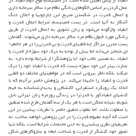
انقیاد از پیش تعیین شده است. در فمینیسم موج دوم انقیاد در
عمل کردن بر اساس الگوهای زنانگی نظام مرد سالار سرمایه داری
و اعمال قدرت در شکستن صریح این چارچوب­ها و اعلان جنگ
آشکار به آن­ها است. در پست فمینیسم شرایط اعمال قدرت و
انقیاد واژگونه می‌شود و زنان تشویق به اعمال قدرت از طریق
زنانگی مورد قبول نظام مرد سالار سرمایه داری می‌شوند. گفتمان
پست مدرن نیز اگر چه قطب­های قدرت و بی قدرتی را در هر جامعه­
ای متمایز می‌داند اما بیش از توجه به درک خود سوژه از قدرت یا
انقیاد، به تفسیر غالب خود (یا پژوهشگر) از شرایط توجه دارد. به
عبارت بهتر این خود سوژه نیست که قدرت یا انقیاد خود را درک
می­کند بلکه ناظر بیرونی است که در موقعیت­های مختلف دو قطبی
قدرت و انقیاد را جابه­جا می‌کند. در پژوهش حاضر برآنیم که با
اتخاذ یک رویکرد استقرایی، اکتشافی و پدیدارشناسانه به فهم
کنش­های انقیادآور یا قدرت­زا در زندگی روزمره زنان تهرانی نایل
شویم. نتیجه ممکن است با هر یک از سه گفتمان طرح شده منطبق
یا متفاوت باشد. اما تفاوت تحقیق حاضر با نظریات پیشین در این
است که آنچه مفهوم قدرت را در این پژوهش خواهد ساخت، نه
تعریف­های نظری پیشینی و نه حتی مختصات شرایط است، بلکه تنها
تصور خود کنشگر از قدرت و شناخت ابعاد و سازوکار­های شکل