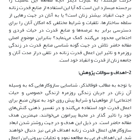
حرکت می­کنند؟ به عبارت دیگر آنچه مطالعه این عاملیت را
برجسته می­سازد این است که آیا این استفاده از منابع قدرت زنانه
در جهت انقیاد بیشتر زنان است؟ یا به آنان در جهت رهایی از
سلطه ساختارها، تلقیات و شرایط مختلفی که امکان آنان را برای
دسترسی برابر به عرصه‌ها و منابع قدرت در حیات فردی و
اجتماعی محدود می‌کنند کمک می‌نماید؟ بنابراین موضوع اصلی
مقاله حاضر تلاش در جهت گونه شناسی منابع قدرت در زندگی
روزمره و تاثیر این اعمال قدرت زنانه در تلقی دراز مدت آنان و
جامعه زنان از قدرت و انقیاد خود است.
2-اهداف و سوالات پژوهش:
با توجه به مطالب فوق­الذکر، شناسایی سازوکارهایی که به وسیله
آن زنان در جریان زندگی روزمره (زندگی خصوصی و حیات
اجتماعی) از موقعیت­ها و شرایط پیش روی خود به عنوان منبع برای
اعمال قدرت خود استفاده می‌کنند و در تفسیر ذهنی، کنش‌های
خود را تاثیر گذار در محیط پیرامون می‌خوانند، مهمترین هدف
مقاله حاضر است. در ذیل این هدف و در جهت روش­تر شدن ابعاد
سازوکارهای اعمال قدرت زنانه اهداف فرعی نیز دنبال خواهند
شد. این اهداف فرعی به مطالعه نمود و تجلیات بیرونی این اعمال