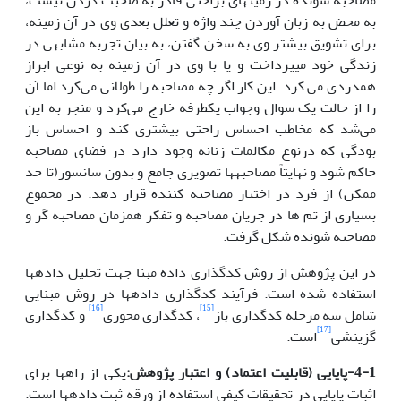
مصاحبه شونده در زمینه­ای براحتی قادر به صحبت کردن نیست،
به محض به زبان آوردن چند واژه و تعلل بعدی وی در آن زمینه،
برای تشویق بیشتر وی به سخن گفتن، به بیان تجربه مشابهی در
زندگی خود می­پرداخت و یا با وی در آن زمینه به نوعی ابراز
همدردی می کرد. این کار اگر چه مصاحبه را طولانی می‌کرد اما آن
را از حالت یک سوال وجواب یک­طرفه خارج می‌کرد و منجر به این
می‌شد که مخاطب احساس راحتی بیشتری کند و احساس باز
بودگی که درنوع مکالمات زنانه وجود دارد در فضای مصاحبه
حاکم شود و نهایتاً مصاحبه­ها تصویری جامع و بدون سانسور(تا حد
ممکن) از فرد در اختیار مصاحبه کننده قرار دهد. در مجموع
بسیاری از تم ها در جریان مصاحبه و تفکر همزمان مصاحبه گر و
مصاحبه شونده شکل گرفت.
در این پژوهش از روش کدگذاری داده مبنا جهت تحلیل داده­ها
استفاده شده است. فرآیند کدگذاری داده­ها در روش مبنایی
[16]
[15]
شامل سه مرحله کدگذاری باز
، کدگذاری محوری
و کدگذاری
[17]
گزینشی
است.
4-1-پایایی (قابلیت اعتماد) و اعتبار پژوهش:
یکی از راه­ها برای
اثبات پایایی در تحقیقات کیفی استفاده از ورقه ثبت داده­ها است.