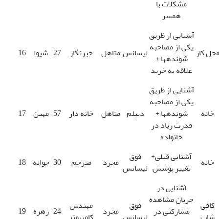
مشکلات با
همسر
آشنایی از ظریق
یکی از مصاحبه
حل کار
لیسانس
متاهل
خبرنگار
27
شیوا
16
شونده­ها +
علاقه به خرید
آشنایی از طریق
یکی از مصاحبه
خانه
شونده­ها +
دیپلم
متاهل
خانه دار
57
مهین
17
قدرت زیاد در
خانواده
آشنایی قبلی+
فوق
خانه
مجرد
مترجم
30
جوانه
18
تغییر پوشش
لیسانس
آشنایی در
جریان مشاهده
کافی
فوق
مهندس
مشارکتی در
مجرد
24
زهره
19
شاپ
لیسانس
کامپیوتر