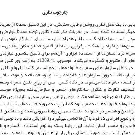
چارچوب نظری
ابی به یک مدل نظریِ روشن و قابل سنجش، در این تحقیق عمدتا از نظریات
دیگراستفاده شده است. در نظریات ذکر شده کانون توجه عمدتاً عوارض و ن
ویی است.به اعتقاد گسر، تلفن همراه ابزاریست برای "سازگار نمودن ارتب
نسان‌ها" و افراد را هنگام برقراری ارتباط از قلمرو فضا و مکان رها می‌سا
مراه نزد انسان‌ها از "استفاده ابزاری" آن‌هم برای تأمین یکسری نیازها
تدریج کارکردهای آن متنوع و گسترده می‌شود (مو
در داخل سازمان‌های رسمی و خانواده‌ها را به‌چالش می‌کشد؛ با رواج تلفن 
ر ارتباطات درون سازمان‌ها و خانواده رشد و توسعه یافته و موجب افز
ز اعضاء خانواده‌ها می‌شود. در نگاه گسر، پس از رواج تلفن همراه وضعی
 تضعیف نظارت و کنترل ساختارهای جمعی و سازمان‌یافته به‌ویژه موس
 بر رفتار اعضای خود مشاهده کرد. موجی از غیر رسمی شدن، ناپایداری رفت
مان‌ها و خانواده‌ها دیده می‌شود که این پدیده روند فزاینده‌ای نیزدارد. 
الدین و همسر در خانواده، باعث تسهیل روابط بیرونی شده و با داشتن قابلی
 و تنوع افرادی که فرد با آن‌ها تماس می‌گیرد را افزایش دهد و به نوعی امکا
لدین و همسر آسان نماید. این روابط بسته به نوع استفاده، گستره و طیف
، ممکن است - در صورت افشای برخی از آن‌ها- زن و شوهر را مجبور به پنها