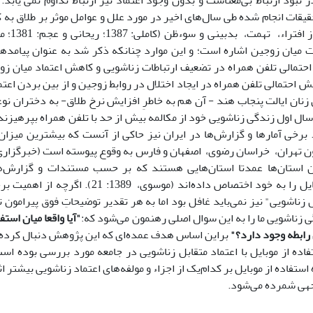
در نبود ارتباط بی‌معناست و بدون وجود اعتماد نیز ارتباط تداوم نمی یاب
یقات انجام شده طی سال‌های اخیر در مورد علل و عوامل موثر بر طلاق به 
 میان زوجین اشاره است؛ و این موارد چنانکه ذکر شد به عنوان پیامدهای
تمالی تلفن همراه در تضعیف ارتباطات زناشویی و کاهش اعتماد میان زو
 احتمالی تلفن همراه در ایجاد اختلال در روابط زوجین و از بین بردن اعت
نان ایالت پنجاب هند - آن هم به خاطرِ افزایش نرخ طلاق- به دختران 
ال اول زندگی زناشویی خود از مکالمه بیش از حد با تلفن همراه بپرهیزند (ب
جاب-2011). برخی آمارها و گزارش‌ها در ایران نیز حاکی از آنست که بیشترین می
ن استان‌ها عمدتا استان‌هایی هستند که بر حسب مستندات و گزارش‌
مشترکین موبایل را به خود اختصاص داده‌اند (موس
 زناشویی" نیز نمی‌باید غافل بود اما به هر تقدیر توضیحاتِ فوق پیرامون ت
ی زناشویی ما را به این سوال اصلی رهنمون می‌شود که:
"آیا واقعا میان استف
رابطه وجود دارد؟"
براین اساس هدف عمده‌ای که این پژوهش دنبال کرده 
فاده از موبایل با اعتماد متقابل زناشویی در جامعه مورد بررسی بوده اس
استفاده از موبایل بر کدام‌یک از اجزاء و مولفه‌های اعتماد زناشویی بیشتر ا
هی شمرده می‌شود.