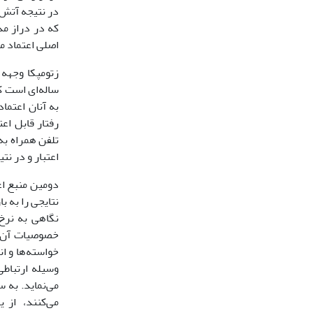
در نتیجه آتش
که در دراز مد
اصلی اعتماد م
زتومپکا وجهه 
ساله‌ای است ک
به آنان اعتما
رفتار قابل اعت
تلفن همراه به
اعتبار و در نتی
دومین منبع اع
نتایجی را به ب
نگاهی به نرخ
خصوصیات آن‌ها
خواسته‌ها و ان
وسیله ارتباطی
می‌نماید. به س
می‌کنند، از 