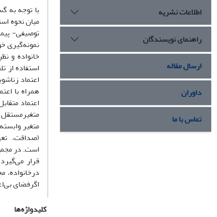
با توجه به گس
اطلاعات نشریه
میان نحوه است
راهنمای نویسندگان
نمونه‌گیری خو
خانواده و نظ
ارسال مقاله
استفاده از تل
اعتماد زناشو
همراه با اعت
داوران
اعتماد متقاب
تماس با ما
متغیر وابسته 
(صداقت، تعهد
است. در مجمو
قرار می‌گیرد
درخانواده، مح
اگرفضای بی‌اع
کلیدواژه‌ها