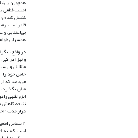
همچون: بی‌ثبا
امنیت قطعی بر
قادراست زمین
بی‌اعتنایی و 
همسران خواهد
در واقع، نگرا
و نیز ادراکی 
متقابل و رسید
خاص خود را – 
می‌دهد که ارت
میان بگذارد، 
انزواطلبی راد
نتیجه کاهش صم
دراز مدت "احس
"احساس اطمینا
است که به اع