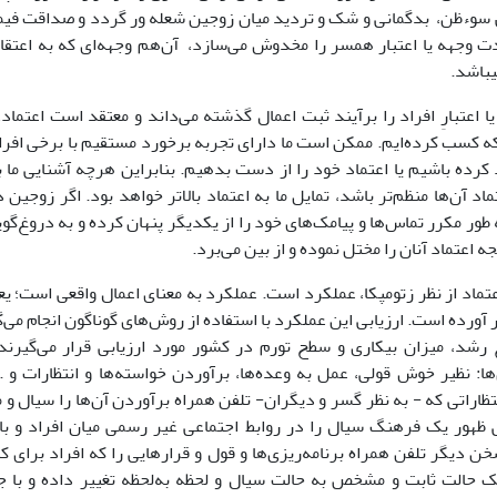
 سوءظن، بدگمانی و شک و تردید میان زوجین شعله ور گردد و صداقت فیم
ت وجهه یا اعتبار همسر را مخدوش می‌سازد، آن‌هم وجهه‌ای که به اعتقاد 
یباشد.
یا اعتبارِ افراد را برآیند ثبت اعمال گذشته می‌داند و معتقد است اعتما
ه کسب کرده‌ایم. ممکن است ما دارای تجربه برخورد مستقیم با برخی افراد 
د کرده باشیم یا اعتماد خود را از دست بدهیم. بنابراین هرچه آشنایی ما با
ماد آن‌ها منظم‌تر باشد، تمایل ما به اعتماد بالاتر خواهد بود. اگر زوجین
 طور مکرر تماس‌ها و پیامک‌های خود را از یکدیگر پنهان کرده و به دروغ‌گو
جه اعتماد آنان را مختل نموده و از بین می‌برد.
تماد از نظر زتومپکا، عملکرد است. عملکرد به معنای اعمال واقعی است؛ ی
ار آورده است. ارزیابی این عملکرد با استفاده از روش‌های گوناگون انجام می‌گ
 رشد، میزان بیکاری و سطح تورم در کشور مورد ارزیابی قرار می‌گیرند
: نظیر خوش قولی، عمل به وعده‌ها، برآوردن خواسته‌ها و انتظارات و ..
تظاراتی که - به نظر گسر و دیگران- تلفن همراه برآوردن آن‌ها را سیال و 
 ظهور یک فرهنگ سیال را در روابط اجتماعی غیر رسمی میان افراد و با
خن دیگر تلفن همراه برنامه‌ریزی‌ها و قول و قرارهایی را که افراد برای ک
یک حالت ثابت و مشخص به حالت سیال و لحظه به‌لحظه تغییر داده و با 