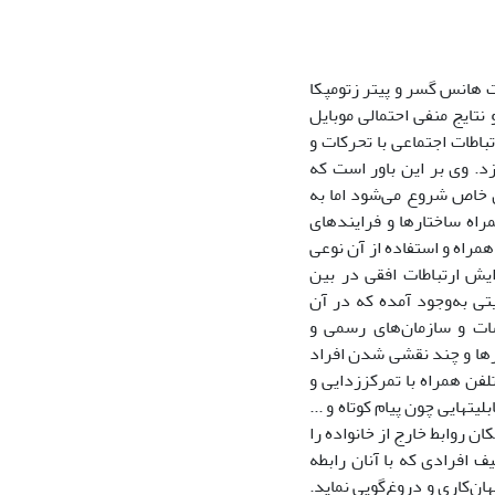
 هانس گسر و پیتر زتومپکا
تایج منفی احتمالی موبایل
اطات اجتماعی با تحرکات و
زد. وی بر این باور است که
ی خاص شروع می‌شود اما به
سوی، 1389:41). به زعم وی تلفن همراه ساختارها و فرایندهای
همراه و استفاده از آن نوعی
ایش ارتباطات افقی در بین
تی به‌وجود آمده که در آن
سات و سازمان‌های رسمی و
ارها و چند نقشی شدن افراد
تلفن همراه با تمرکززدایی و
تهایی چون پیام کوتاه و ...
ن روابط خارج از خانواده را
 افرادی که با آنان رابطه
ن‌کاری و دروغ‌گویی نماید.