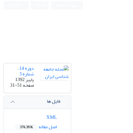
ورود به سامانه
ثبت نام
English
دوره 14،
شماره 3
پاییز 1392
صفحه
31-51
فایل ها
XML
اصل مقاله
376.39 K