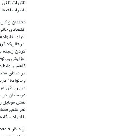
تاثیرات تلفن 
تاثیرات احتمال
محققان و کارش
اقتصادی خانوا
درحالی‌که گرو
کردن زمینه ب
افزایش بی توج
کاهش روابط و 
در مناطق مختل
میان رفتن مرز
نقش موبایل را
نظر منفی قضات
با افراد بیگانه (باتیستا، 1:2011) و
از منظر جامعه