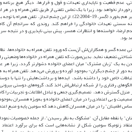
تی، عدم قطعیت و ناپایداری تعهدات و قول و قرارها، دیگر هیچ برنامه و 
خوردار نخواهد بود. زیرا با یک تماس تلفنی از طریق تلفن همراه و در هر ل
کنسل شده و بر هم بخورد (گسر، 19-22:2004). از این چشم انداز، تلفن 
ه سستی تعهدات خانوادگی را فراهم کند. روندی که سرانجامِ آن کا
عدم ارضاء خواسته‌ها و انتظارات همسر، پیش بینی ناپذیری و در نتیجه سرد
 بود.
نی عمده گسر و همکاران‌اش آن‌ست که ورود تلفن همراه به خانواده‌ها، نظام 
– شناختی تضعیف نماید. بدین‌صورت که تلفن همراه در خانواده‌ها وضعیتی را
ن به یک "زبان مشترک" میان اعضای خانواده دشوارتر گردد، زیرا هر عض
به دور از چشمِ دیگران- به‌وجود آورده و پرورش می‌دهد. تلفن همراه به هر
باطات خاص خود را داشته باشد، ایده‌ها و برداشت‌هایش را تنها با دوست
الگوهای رفتاری را از شبکه ارتباطی‌اش اخذ کند، گروه‌های دوستی بیرو
ر منزل گسترش دهد، تصمیم گیری جمعی و تبادل اطلاعات و تجربیات را کاهش
یمیت و بی اعتمادی را در میان اعضای خانواده و به‌ویژه همسران به‌وجود آو
اس اطمینان" را در میان همسران کاهش دهد که سومین پایه و منبع اعتم
ن" یا نقطه مقابل آن، "مشکوک به نظر رسیدن"، از جمله خصوصیات نموداری
تقاد زتومپکا سومین شکل از نشانه‌هایی است که برای برآورد اعتماد د