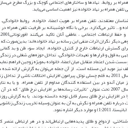
همراه بر روابط، نهادها و ساختارهای اجتماعیِ کوچک و بزرگ مطرح می‌ساز
ی تلفن همراه بر نهاد خانواده نیز اهمیت اساسی می‌یابد.
ناسان معتقدند، تلفن همراه بر هویتِ اعضاء خانواده، روابط خانوادگی
ده و... تاثیر می‌گذارد. برخی با نگاه خوشبینانه بر ظرفیت تلفن همراه د
هی دیگر نگران اثرات منفی این رسانه بر نهاد خانواده‌اند: بدین‌صورت که
رای گسترش ارتباطات خارج از کنترلِ خانواده، ایجاد سوء ظن و بد گما
هی به قول و قرارها و تعهدات خانوادگی، تداخل حوزه‌های شغلی در زندگی 
سست شدن اعتماد متقابل میان اعضاء خانواده به‌ویژه زوجین فراهم نمای
ف نیز موید این مسئله است، از آن جمله می‌توان به گزارش ارائه شده در
وخانواده" درسال 2011 به قلم چِسلی نوئل پیرامون افزایش اختلالات ناشی از ت
 میان آندو در بین استفاده کنندگان مداوم از تلفن همراه، و یا به ن
 در افزایش نرخ طلاق بسیار قابل توجه دانسته بودند، یا به گزارش روزنا
 درباره تلفن همراه و نگرش به آن به عنوان وسیله تخریب زندگی زناشویی 
 موارد دیگر اشاره نمود.
‌شناختی، ازدواج و طلاق پدیده‌هایی ارتباطی‌اند و در هر ارتباطی عنصر 