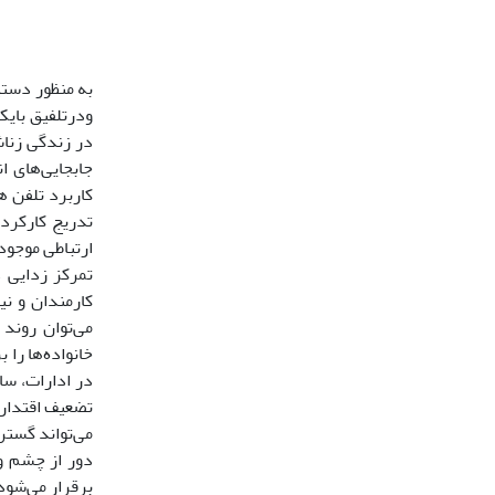
به منظور دستی
ودرتلفیق بایک
در زندگی زناش
جابجایی‌های ا
کاربرد تلفن ه
ارتباطی موجود 
تمرکز زدایی د
کارمندان و نی
می‌توان روند
خانواده‌ها را
در ادارات، ساز
تضعیف اقتدار و
می‌تواند گستره
دور از چشم وا
برقرار می‌شود