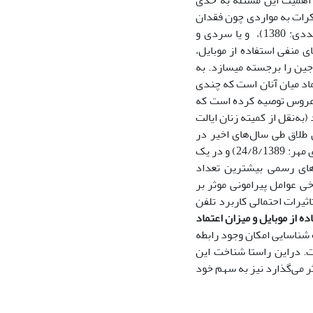
د. اهمیت این مسئله به حدی
کرات به مواردی چون فقدان
اعتماد ناشی از افتراء، تهمت، بدبینی و سوءظن (کاملی: 1387؛ ریحانی و عجم: 1381؛ مددی: 1380)، و یا سردی و
 منفی استفاده از موبایل،
جین را برجسته میسازد. به
ماد میان آنان است که چندی
نوعروس توصیه کرده است که
ه‌نقل از کمیته زنان ایالت
زان طلاق طی سال‌های اخیر در
استان‌هایی چون تهران، خراسان رضوی، اصفهان و فارس به وقوع پیوسته است (خبرگزاری مهر: 24/8/1389) و در یک
های رسمی بیشترین تعداد
وی، 1389: 21). اگرچه از اهمیت برخی عوامل پیرامونی موثر بر
اثیرات احتمالی کاربرد تلفن
اده از موبایل و میزان اعتماد
شناسایی امکان وجود رابطه
ت. دراین راستا شناخت این
ثر می‌گذارد نیز به سهم خود