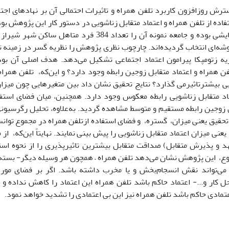
ترش روزافزون کاربرد تلفن همراه و تاثیرات احتمالی آن بر نهادهای اجتم
فاده از تلفن همراه و اعتماد متقابل زناشویی در دستور کار این پژوهش ب
توصیفی- پیمایشی بوده و جامعه نمونه آن را تعداد 384 ف
شه‌ای انتخاب گردیده‌اند. چارچوب نظری پژوهش را نظریه گسر در زمینه تا
ریه زتومپکا پیرامون اعتماد اجتماعی تشکیل می‌دهد. هدف اصلی آن بوده
فن همراه و اعتماد متقابل زوجین رابطه وجود دارد؟ و این‌که، تلفن همراه 
یی بیشترتاثیرمی گذارد؟ نتایج تحقیق نشان داد بین متغیرهایی چون میزان
ماد متقابل زناشویی رابطه معکوس وجود دارد. همچنین، میان فضای استفا
ل زوجین رابطه مستقیم و متوسط مشاهده گردید. به‌علاوه، تحلیل رگرسیون
یعنی میزان اعتماد متقابل زناشویی را پیش بینی نمایند. نهایتاً این‌که، از 
 و پذیرش متقابل) صداقت متقابل بیشترین تاثیرپذیری را از نحوه استف
ع، این پژوهش نشان می‌دهد تلفن همراه – همچون هر وسیله دیگر- بسته 
 می‌تواند نقش انسجام‌بخش و یا مخرب داشته باشد. اگر بر فضای مورد 
ل کار و...- اعتماد حاکم باشد تلفن همراه این اعتماد را کاهش نداده و 
تمادی حاکم باشد تلفن همراه نیز این بی اعتمادی را تشدید خواهد نمود.