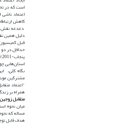
ایجاد اعتماد 
است که در تحق
کاهش ارتباطات
دغدغه نقش اح
دلیل همین نقش
قبل کمیسیون ز
حداقل در دو س
پن
نگاه کلی، ای
"اعتماد متقابل
همراه بر زندگ
متقابل زوجین 
میان نحوه است
مساله که نحوه 
هدف قابل توج