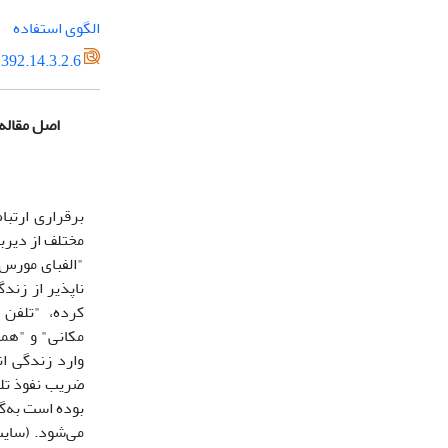
الگوی استفاده
392.14.3.2.6
اصل مقاله
برقراری ارتبا
مختلف از دیربا
"الفبای مورس"
ناپذیر از زند
کرده، "تلفن ه
مکانی" و "همه
وارد زندگی ا