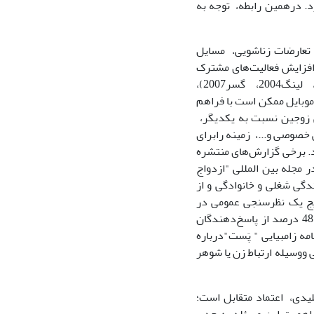
د. درهمین رابطه، توجه به
، تعارضات زناشویی، مسایل
ر افزایش فعالیت‌های مشترک
افراد خانواده و حفظ ارتباطات اجتماعی – عاطفی آنان تاکید می‌کنند (فورتوناتی2001، لینگ2004، گسر2007)،
 موبایل ممکن است با فراهم
نی زوجین نسبت به یکدیگر،
خصوصی و...، زمینه رابرای
د. برخی گزارش‌های منتشره
 مجله بین المللی "ازدواج
داخل زندگی شغلی و خانوادگی و از
تایج یک نظرسنجی عمومی در
عربستان در سال 2007 تحت عنوان "تاثیرات رسانه‌ها بر افزایش نرخ طلاق" که در آن 48 درصد از پاسخ‌دهندگان
مه زامبیایی " پَست"درباره
ووسیله ارتباط زن یا شوهر
کلیدی، اعتماد متقابل است؛