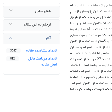
اعی ازجمله خانواده، رابطه
هم رسانی
وده است. این پژوهش از نوع
رد متاهل ساکن شهر شیراز تشکیل می‌دهد که ازطریق
ثیرات تلفن همراه بر روابط
ارجاع به این مقاله
 که بدانیم آیا میان نحوه
بر کدام مولفه ازمولفه‌های
آمار
 و گستره استفاده از تلفن
ده از تلفن همراه و میزان
تعداد مشاهده مقاله
3,557
ی متغیرها نشان داد که سه
تعداد دریافت فایل
متغیرمستقل تحقیق یعنی میزان، گستره، و فضای استفاده ازتلفن همراه در مجموع توانسته‌اند 27 درصد از تغییرات
812
اصل مقاله
میان سه مولفه اصلیِ اعتماد
اده از تلفن همراه داشته
به فضایی که مورد استفاده
استفاده از تلفن همراه –
بلکه تقویت خواهد کرد، اما