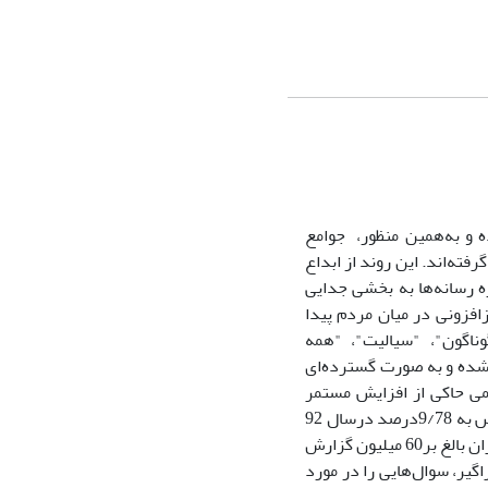
ه و به‌همین منظور، جوامع
رفته‌اند. این روند از ابداع
زه رسانه‌ها به بخشی جدایی
زافزونی در میان مردم پیدا
گوناگون"، "سیالیت"، "همه
 شده و به صورت گسترده‌ای
سمی حاکی از افزایش مستمر
ضریب نفوذ تلفن همراه در ایران از 13 درصد در سال 85 به 72 درصد در سال 89 و سپس به 9/78درصد درسال 92
بوده است به‌گونه‌ای که تا پایان شهریور1392 تعداد سیم کارت‌های فعال تلفن همراه درایران بالغ بر60 میلیون گزارش
وری اطلاعات، 14/11/1392). این گسترش فراگیر، سوال‌هایی را در مورد