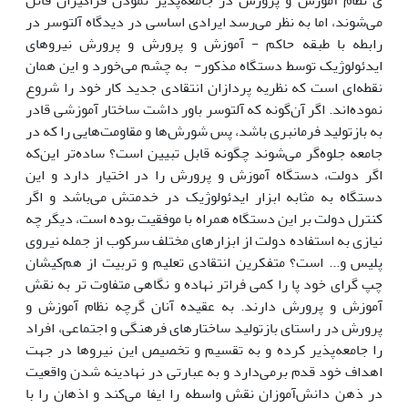
ی نظام آموزش و پرورش در جامعه‌پذیر نمودن فراگیران قائل
می‌شوند، اما به نظر می‌رسد ایرادی اساسی در دیدگاه آلتوسر در
رابطه با طبقه حاکم - آموزش و پرورش و پرورش نیروهای
ایدئولوژیک توسط دستگاه مذکور- به چشم می‌خورد و این همان
نقطه‌ای است که نظریه پردازان انتقادی جدید کار خود را شروع
نموده‌اند. اگر آن‌گونه که آلتوسر باور داشت ساختار آموزشی قادر
به بازتولید فرمانبری باشد، پس شورش‌ها و مقاومت‌هایی را که در
جامعه جلوه‌گر می‌شوند چگونه قابل تبیین است؟ ساده‌تر این‌که
اگر دولت، دستگاه آموزش و پرورش را در اختیار دارد و این
دستگاه به مثابه ابزار ایدئولوژیک در خدمتش می‌باشد و اگر
کنترل دولت بر این دستگاه همراه با موفقیت بوده است، دیگر چه
نیازی به استفاده دولت از ابزارهای مختلف سرکوب از جمله نیروی
پلیس و... است؟ متفکرین انتقادی تعلیم و تربیت از هم‌کیشان
چپ گرای خود پا را کمی ‌فراتر نهاده و نگاهی متفاوت تر به نقش
آموزش و پرورش دارند. به عقیده آنان گرچه نظام آموزش و
پرورش در راستای بازتولید ساختارهای فرهنگی و اجتماعی، افراد
را جامعه‌پذیر کرده و به تقسیم و تخصیص این نیروها در جهت
اهداف خود قدم برمی‌دارد و به عبارتی در نهادینه شدن واقعیت
در ذهن دانش‌آموزان نقش واسطه را ایفا می‌کند و اذهان را با