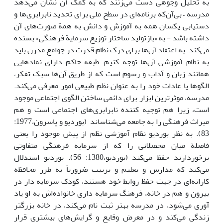
به تحلیل وجوهی دست می‌زنند که به کمک آن نشان می‌دهد
مدرسه – بی‌آن‌که برنامه‌ای در سطح ملی برای تحدید نابرابری‌ها و
دستیابی یکسان همه به آموزش و دانش به همة صورت‌‌های آن
داشته باشد - به «بازتولید ساختار توزیع سرمایة فرهنگی» بسنده
می‌کند. به اعتقاد آن‌ها برای درک نظام قدرت در جوامع مدرن باید
به نظام آموزشی آن‌ها توجه کنیم. طبقه حاکم دارای نمادهایی
همانند زبان و آداب و رسوم است که از طریق آن‌ها سبک تفکر،
الگوها یا عادات خود را به عنوان نظم طبیعی امور معرفی می‌کند.
مدرسه، موثرترین ابزار برای دائمی ساختن الگوی اجتماعی موجود
است، زیرا هم توجیه کننده نابرابری‌های اجتماعی است و هم
میراث فرهنگی را به جامعه می‌شناساند (بوردیو و پاسرون،1977:
83). به نظر بوردیو نظام آموزشی نظم از پیش موجود را یعنی
فاصلة میان محصلانی را که از سرمایه فرهنگی متفاوتی
برخوردارند حفظ می‌کند (بوردیو،1380: 56). بوردیو استدلال
می‌کند که مدارس و تعلیم و تربیت ضرورتاً به طرز محافظه
کارانه‌ای در جهت حفظ روابط خود هستند، کودک سرمایه دار در
بیرون و هم در خانه، فرهنگ سرمایه داری خانواده‌اش به او یاد
آوری می‌شود، در مدرسه بهتر ثبت نام می‌کند، در خانه بزرگتر
زندگی می‌کند و در معرض وقایع و گرایش‌های بیشتری قرار