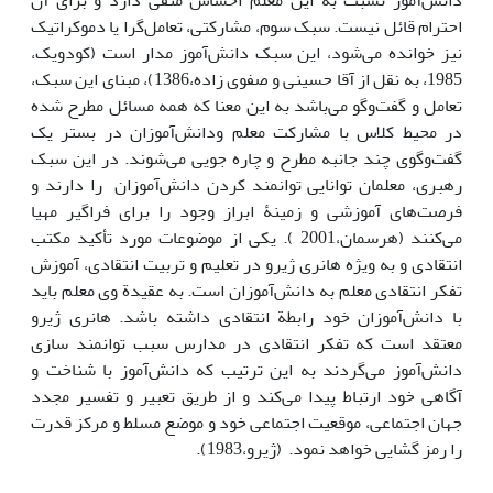
دانش‌آموز نسبت به این معلم احساس منفی دارد و برای آن
احترام قائل نیست. سبک سوم، مشارکتی، تعامل‌گرا یا دموکراتیک
نیز خوانده می‌شود، این سبک دانش‌آموز مدار است (کودویک،
1985، به نقل از آقا حسینی و صفوی زاده،1386)، مبنای این سبک،
تعامل و گفت‌وگو می‌باشد به این معنا که همه مسائل مطرح شده
در محیط کلاس با مشارکت معلم ودانش‌آموزان در بستر یک
گفت‌وگوی چند جانبه مطرح و چاره جویی می‌شوند. در این سبک
رهبری، معلمان توانایی توانمند کردن دانش‌آموزان را دارند و
فرصت‌های آموزشی و زمینۀ ابراز وجود را برای فراگیر مهیا
می‌کنند (هرسمان،2001 ). یکی از موضوعات مورد تأکید مکتب
انتقادی و به ویژه هانری ژیرو در تعلیم و تربیت انتقادی، آموزش
تفکر انتقادی معلم به دانش‌آموزان است. به عقیدة وی معلم باید
با دانش‌آموزان خود رابطة انتقادی داشته باشد. هانری ژیرو
معتقد است که تفکر انتقادی در مدارس سبب توانمند سازی
دانش‌آموز می‌گردند به این ترتیب که دانش‌آموز با شناخت و
آگاهی خود ارتباط پیدا می‌کند و از طریق تعبیر و تفسیر مجدد
جهان اجتماعی، موقعیت اجتماعی خود و موضع مسلط و مرکز قدرت
را رمز گشایی خواهد نمود. (ژیرو،1983).