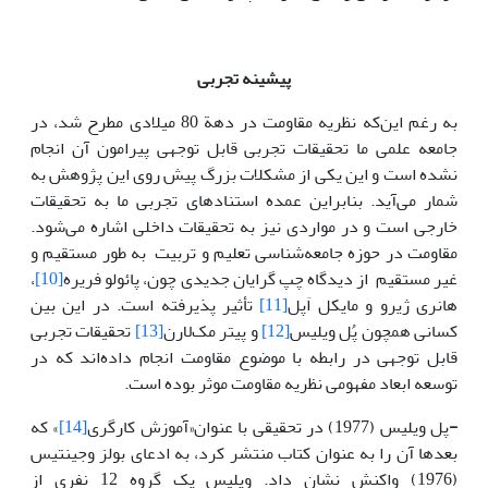
پیشینه تجربی
به رغم این‌که نظریه مقاومت در دهة 80 میلادی مطرح شد، در
جامعه علمی ما تحقیقات تجربی قابل توجهی پیرامون آن انجام
نشده است و این یکی از مشکلات بزرگ پیش روی این پژوهش به
شمار می‌آید. بنابراین عمده استناد‌های تجربی ما به تحقیقات
خارجی است و در مواردی نیز به تحقیقات داخلی اشاره می‌شود.
مقاومت در حوزه جامعه‌شناسی تعلیم و تربیت به طور مستقیم و
غیر مستقیم از دیدگاه چپ گرایان جدیدی چون، پائولو فریره
[10]
،
هانری ژیرو و مایکل اَپل
[11]
تأثیر پذیرفته است. در این بین
کسانی همچون پُل ویلیس
[12]
و پیتر مک‌لارن
[13]
تحقیقات تجربی
قابل توجهی در رابطه با موضوع مقاومت انجام داده‌اند که در
توسعه ابعاد مفهومی نظریه مقاومت موثر بوده است.
-
پل ویلیس (1977) در تحقیقی با عنوان«آموزش کارگری
[14]
» که
بعدها آن را به عنوان کتاب منتشر کرد، به ادعای بولز وجینتیس
(1976) واکنش نشان داد. ویلیس یک گروه 12 نفری از