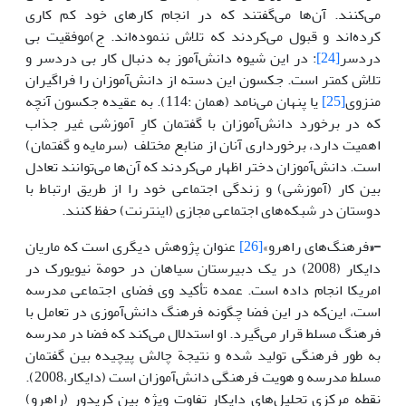
می‌کنند. آن‌ها می‌گفتند که در انجام کارهای خود کم کاری
کرده‌اند و قبول می‌کردند که تلاش ننموده‌اند. ج)موفقیت بی
دردسر
[24]
: در این شیوه دانش‌آموز به دنبال کار بی دردسر و
تلاش کمتر است. جکسون این دسته از دانش‌آموزان را فراگیران
منزوی
[25]
یا پنهان می‌نامد (همان :114). به عقیده جکسون آنچه
که در برخورد دانش‌آموزان با گفتمان کارِ آموزشی غیر جذاب
اهمیت دارد، برخورداری آنان از منابع مختلف (سرمایه و گفتمان)
است. دانش‌آموزان دختر اظهار می‌کردند که آن‌ها می‌توانند تعادل
بین کار (آموزشی) و زندگی اجتماعی خود را از طریق ارتباط با
دوستان در شبکه‌های اجتماعی مجازی (اینترنت) حفظ کنند.
-«
فرهنگ‌های راهرو»
[26]
عنوان پژوهش دیگری است که ماریان
دایکار (2008) در یک دبیرستان سیاهان در حومة نیویورک در
امریکا انجام داده است. عمده تأکید وی فضای اجتماعی مدرسه
است، این‌که در این فضا چگونه فرهنگ دانش‌آموزی در تعامل با
فرهنگ مسلط قرار می‌گیرد. او استدلال می‌کند که فضا در مدرسه
به طور فرهنگی تولید شده و نتیجة چالش پیچیده بین گفتمان
مسلط مدرسه و هویت فرهنگی دانش‌آموزان است (دایکار،2008).
نقطه مرکزی تحلیل‌های دایکار تفاوت ویژه بین کریدور (راهرو)