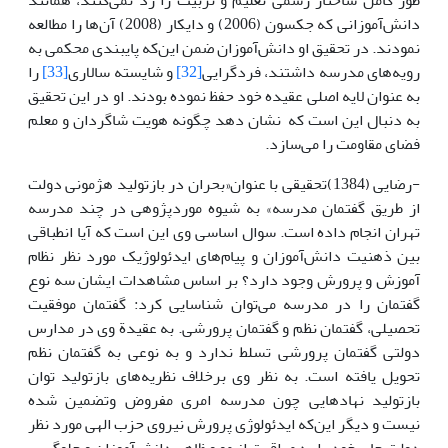
طور کامل ساختار رسمی تعلیم و تربیت را رَدّ نمی‌کنند، همانند
دانش‌آموزانی که جکسون (2006) و دایکار (2008) آن‌ها را مطالعه
نمودند. در تحقیق او دانش‌آموزان ضمن این‌که پایبندی محکمی به
رویه‌های مدرسه داشتند، فردگرایی
[32]
و شایسته سالاری
[33]
را
به عنوان لایه اصلی عقیده خود حفظ نموده بودند. او در این تحقیق
به دنبال این است که نشان دهد چگونه هویت شاگردان و معلم
فضای مقاومت را می‌سازد.
-رضایی (1384)تحقیقی با عنوان«بحران در بازتولید هژمونی دولت
از طریق گفتمان مدرسه» به شیوه موردپژوهی در چند مدرسه
تهران انجام داده است. سوال اساسی وی این است که آیا انطباقی
بین ذهنیت دانش‌آموزان و پیام‌های ایدئولوژیک مورد نظر نظام
آموزش و پرورش وجود دارد؟ بر اساس مشاهدات ایشان سه نوع
گفتمان را در مدرسه می‌توان شناسایی کرد: گفتمان موفقیت
تحصیلی، گفتمان نظم و گفتمان پرورشی. به عقیدة وی در مدارس
دولتی گفتمان پرورشی تسلط ندارد و به نوعی به گفتمان نظم
تحویل یافته است. به نظر وی برخلاف نظریه‌های بازتولید توان
بازتولید نهادهایی چون مدرسه امری مفروض وتضمین شده
نیست و دیگر این‌که ایدئولوژی پرورش نیروی حزب الهی مورد نظر