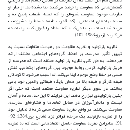
دلیلش هم این است که آن نظریات بر اساس چشم انداز تاریخیِ
گفتمان‌هایی که مقاومت را تولید می‌کنند بنا نشده‌اند. از نظر او
نظریات موجود مقاومت شیوه‌ای را که اعضاء طبقات پایین به و
سیله نهادهای اجتماعی (که قدرت طبقه مسلط را مشروعیت
می‌بخشد) ساخت پیدا می‌کنند که سلطه را قبول کنند را نادیده
می‌گیرند (ژیرو،1983: 102).
نظریه بازتولید و نظریه مقاومت دو رهیافت متفاوت نسبت به
تبیین تأثیر مدرسه، بر اعضاء گروه‌های اجتماعی مختلف ارائه
می‌دهند. به طور کلی، نظریه باز تولید معتقد است که مدرسه از
طریق بازتولید کردن روابط موجود بین گروه‌های اجتماعی، نقش
مهمی در حفظ وضع موجود ایفا می‌کند. لذا سبب می‌شود تا کودکان
طبقه کارگر و طبقه بالا در همان پایگاه طبقاتی والدین خود باقی
بمانند، در سوی دیگر نظریه مقاومت معتقد است که حتی اگر
چنین بازتولیدی نیز رخ دهد، این فرایند تا این حد، ساده و آسان
نیست و دانش‌آموزان در مقابل تقاضاها و فشارهای مدرسه،
مقاومت می‌کنند. در واقع نظریه مقاومت سعی کرده تا تحلیل خود
را از نظریه بازتولید یک مرحله فراتر بَرَد (شارع پور،1384: 92-
91). بنابراین نظریه مقاومت حاصل انتقادهایی است که به نظریه