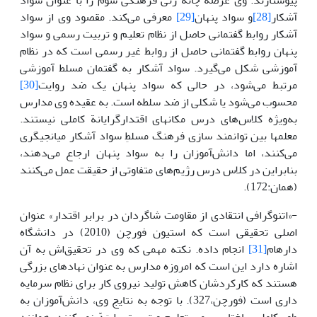
پیوستارند. وی عرصه چانه زنی فرهنگی سوم را با عنوان سواد
آشکار
[28]
و سواد پنهان
[29]
معرفی می‌کند. مقصود وی از سواد
آشکار روابط گفتمانی حاصل از نظام تعلیم و تربیت رسمی و سواد
پنهان روابط گفتمانی حاصل از روابط غیر رسمی است که در نظام
آموزشی شکل می‌گیرد. سواد آشکار به گفتمان مسلط آموزشی
مرتبط می‌شود، در حالی که سواد پنهان یک ضد روایت
[30]
محسوب می‌شود یا شکلی از ضد سلطه است. به عقیده وی مدارس
به‌ویژه کلاس‌های درس مکانهای اقتدارگرایانة کاملی نیستند.
معلمها بین توانمند سازی فرهنگ مسلطِ سواد آشکار میانجیگری
می‌کنند، اما دانش‌آموزان را به سواد پنهان ارجاع می‌دهند،
بنابراین در کلاس درس رژیم‌های متفاوتی از حقیقت عمل می‌کنند
(همان:172).
-«اتنوگرافی انتقادی از مقاومت شاگردان در برابر اقتدار» عنوان
اصلی تحقیقی است که استیون فورچن (2010) در دانشگاه
دارهام
[31]
انجام داده. نکته مهمی که وی در تحقیق‌اش به آن
اشاره دارد این است که امروزه مدارس به عنوان نهادهای بزرگی
هستند که کارکردشان کاهش تولید نیروی کار برای نظام سرمایه
داری است (فورچن،327). با توجه به نتایج وی، دانش‌آموزان به