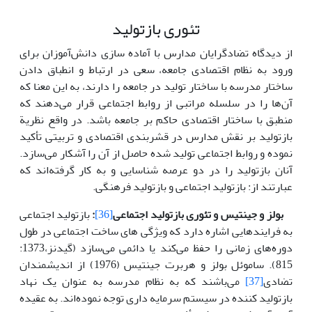
تئوری بازتولید
از دیدگاه تضادگرایان مدارس با آماده سازی دانش‌آموزان برای
ورود به نظام اقتصادی جامعه، سعی در ارتباط و انطباق دادن
ساختار مدرسه با ساختار تولید در جامعه را دارند، به این معنا که
آن‌ها را در سلسله مراتبی از روابط اجتماعی قرار می‌دهند که
منطبق با ساختار اقتصادی حاکم بر جامعه باشد. در واقع نظریة
بازتولید بر نقش مدارس در قشربندی اقتصادی و تربیتی تأکید
نموده و روابط اجتماعی تولید شده حاصل از آن را آشکار می‌سازد.
آنان بازتولید را در دو عرصه شناسایی و به کار گرفته‌اند که
عبارتند از: بازتولید اجتماعی و بازتولید فرهنگی.
بولز و جینتیس و تئوری بازتولید اجتماعی
[36]
:
بازتولید اجتماعی
به فرایند‌هایی اشاره دارد که ویژگی ‌های ساخت اجتماعی در طول
دوره‌های زمانی را حفظ می‌کند یا دائمی می‌سازد (گیدنز،1373:
815). ساموئل بولز و هربرت جینتیس (1976) از اندیشمندان
تضادی
[37]
می‌باشند که به نظام مدرسه به عنوان یک نهاد
بازتولید کننده در سیستم سرمایه داری توجه نموده‌اند. به عقیده