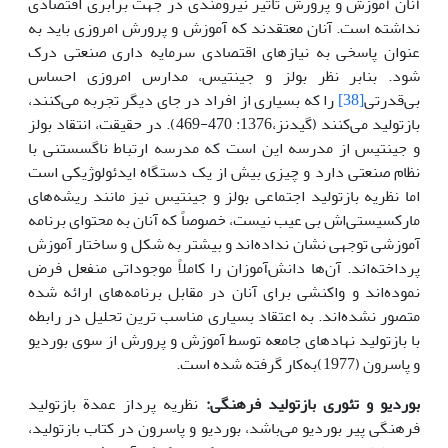
آنان آموزش و پرورش تأثیر نیرومندی در جهت برابری اقتصادی
نداشته است. آنان معتقدند که آموزش و پرورش امروزی باید به
عنوان پاسخی به نیازهای اقتصادی سرمایه داری صنعتی درک
شود. بنابر نظر بولز و جینتیس، مدارس امروزی احساس
بی‌قدرتی
[38]
را که بسیاری از افراد در جای دیگر تجربه می‌کنند،
بازتولید می‌کنند (گیدنز،1376: 470-469). در حقیقت، انتقاد بولز
و جینتیس از مدرسه این است که مدرسه ارتباط ناگسستنی با
نظام صنعتی دارد و چیزی بیش از یک دستگاه ایدئولوژیکی است
اما نظریه بازتولید اجتماعی بولز و جینتیس نیز مانند ریشه‌های
مارکسیستی‌اش بی عیب نیست، خصوصاً که آنان به محتوای برنامه
آموزشی توجهی نشان نداده‌اند و بیشتر به شکل و ساختار آموزش
پرداخته‌اند. آن‌ها دانش‌آموزان را کاملاً موجوداتی منفعل فرض
نموده‌اند و واکنشی برای آنان در مقابل برنامه‌های ارائه شده
متصور نشده‌اند. به اعتقاد بسیاری مناسب ترین تحلیل در رابطه
با بازتولید نهادهای جامعه توسط آموزش و پرورش از سوی بوردیو
و پاسرون (1977)به‌کار گرفته شده است.
بوردیو و تئوری بازتولید فرهنگی:
نظریه پرداز عمدة بازتولید
فرهنگی پیر بوردیو می‌باشد، بوردیو و پاسرون در کتاب بازتولید،