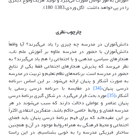
آموزش به طور توأمان صورت می‌گیرد و تولید هریک وقوع دیگری
را در پی خواهد داشت. (گل وردی،1383: 180).
چارچوب نظری
دانش‌آموزان در مدرسه چه چیزی را یاد می‌گیرند؟ آیا واقعاً
دانش‌آموزان با حضور در مدرسه علاوه بر آموزش علم ناب،
هنجارهای سیاسی، مذهبی و یا اجتماعی را هم یاد می‌گیرند؟ به
نظر می‌رسد که پذیرش هنجارهای اجتماعی فقط یکی از نتایج
حضور در مدرسه است. برنامه‌های نظام تعلیم و تربیت در مدرسه
به صورت آشکار و پنهان ارائه می‌شود. بر این اساس «برنامه
درسی پنهان»
[34]
در مقایسه با «برنامه درسی رسمی یا
آشکار»
[35]
مورد بحث قرار می‌گیرد. در شکل گیری برنامة درسی
پنهان عناصر و عواملی دخالت دارند که سبب می‌شوند در هر
مدرسه فضای و روابط خاصی حاکم باشد، متفکرین انتقادی اکثراً
بر این عقیده‌اند که برای فهم برنامة درسی پنهان باید فضای
اجتماعی و محیط فرهنگی به همراه روابط موجود در آن و همچنین
ساختار فیزیکی مدرسه را به خوبی بشناسیم، در این راستا