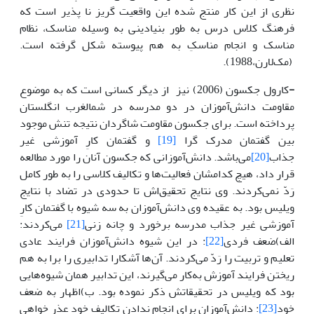
نظری از این کار منتج شده این واقعیت گریز نا پذیر است که
فرهنگ کلاس درس به طور بنیادینی به وسیله مناسک، نظام
مناسک و انجام مناسکِ به هم پیوسته شکل گرفته است.
(مک‌لارن،1988).
-
کارول جکسون (2006) نیز از دیگر کسانی است که به موضوع
مقاومت دانش‌آموزان در دو مدرسه در شمالغرب انگلستان
پرداخته است. برای جکسون مقاومت شاگردان نتیجه تنش موجود
بین گفتمان مدرک گرا
[19]
و گفتمان کارِ آموزشی غیر
جذاب
[20]
می‌باشد. دانش‌آموزانی که جکسون آنان را مورد مطالعه
قرار داد، هیچ کدامشان فعالیت‌ها و تکالیف کلاسی را به طور کامل
رَدّ نمی‌کردند. وی نتایج تحقیق‌اش تا حدودی در تضاد با نتایج
ویلیس بود. به عقیده وی دانش‌آموزان به سه شیوه با گفتمان کارِ
آموزشی غیر جذاب مدرسه برخورد و چانه زنی
[21]
می‌کردند:
الف)ضعف فردی
[22]
: در این شیوه دانش‌آموزان فرایند عادی
تعلیم و تربیت را رَدّ می‌کردند. آن‌ها آشکارا تدابیری را برا به هم
ریختن فرایند آموزش به‌کار می‌گیرند، این تدابیر همان شیوه‌هایی
بود که ویلیس در تحقیقاتش ذکر نموده بود. ب)اظهار به ضعف
خود
[23]
: دانش‌آموزان برای انجام ندادن تکالیف خود عذر خواهی