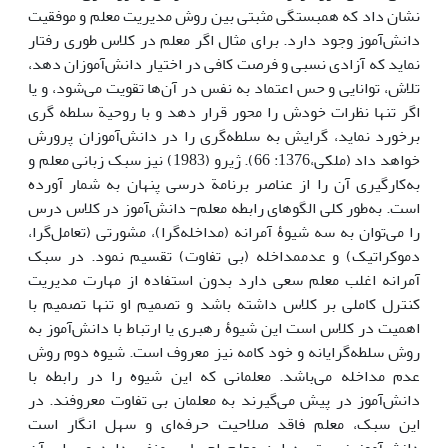
نشان داد که همبستگی مثبتی بین روش مدیریت معلم و موفقیت
دانش‌آموز وجود دارد. برای مثال اگر معلم در کلاس طوری رفتار
نماید که آزادی نسبی و فرصت کافی در اختیار دانش‌آموزان دهد،
تلاش، توانایی و حس اعتماد به نفس در آن‌ها تقویت می‌شود، و یا
اگر تنها نظرات خودش را محور قرار دهد و با روحیة سلطه گری
برخورد نماید، گرایش به سلطه‌گری را در دانش‌آموزان پرورش
خواهد داد (ملکی،1376: 66). ژیرو (1983) نیز سبک زبانی معلم و
به‌کارگیری آن را از عناصر برنامة درسی پنهان به شمار آورده
است. به‌طور کلی الگوهای رابطه معلم- دانش‌آموز در کلاس درس
را می‌توان به سه شیوۀ آمرانه (مداخله‌گرا)، مشورتی (تعامل‌گرا،
دموکراتیک) و عدممداخله (بی تفاوت) تقسیم نمود. در سبک
آمرانه اغلب معلم سعی دارد بدون استفاده از مهارت مدیریت
کنترل کاملی بر کلاس داشته باشد و تصمیم او تنها تصمیم با
اهمیت در کلاس است این شیوۀ رهبری یا ارتباط با دانش‌آموز به
روش سلطه‌گرایانه و خود کامه نیز معروف است. شیوه دوم روش
عدم مداخله می‌باشد. معلمانی که این شیوه را در رابطه با
دانش‌آموز در پیش می‌گیرند به معلمان بی تفاوت معروفند. در
این سبک، معلم فاقد صلاحیت حرفه‌ای و سهل انگار است