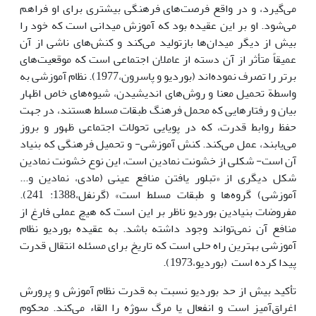
می‌گیرد، و در واقع فرصت‌های فرهنگی بیشتری برای او فراهم
می‌شود. او بر این عقیده بود که آموزش میدانی است که خود را
بیش از دیگر میدان‌ها بازتولید می‌کند و کنش‌های ناشی از آن
عمیقاً متأثر از آن دسته از عاملان اجتماعی است که موقعیت‌های
برتر را تصرف نموده‌اند (بوردیو و پاسرون،1977). نظام آموزشی به
واسطة تحمیل معنا و روش‌های اندیشیدن، شیوه‌های خاص اظهار
بیان و رفتارهایی که محمل فرهنگ طبقات مسلط هستند، در جهت
حفظ روابط قدرت، که در پویایی تحولات اجتماعی ظهور و بروز
می‌یابند، عمل می‌کند. کنش آموزشی- و تحمیل فرهنگی که بنیاد
آن است- شکلی از خشونت نمادین است، این نوع خشونت نمادین
شکل دیگری از «تبلور یافتن منافع عینی (مادی، نمادین و...
آموزشی) گروه‌ها و طبقات مسلط است» (گرنفل،1388: 241).
مفروضات بنیادین بوردیو ناظر بر این است که هیچ عملی فارغ از
منافع آن نمی‌تواند وجود داشته باشد. به عقیده بوردیو نظام
آموزشی بهترین راه حلی است که تاریخ برای مسئله انتقال قدرت
پیدا کرده است (بوردیو،1973).
تأکید بیش از حد بوردیو نسبت به قدرت نظام آموزش و پرورش
اغراق‌آمیز است و انفعال یا مرگ سوژه را القاء می‌کند. محکوم