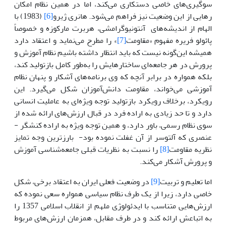
سوگیری‌های خاصی دستکاری می‌کند، اما در همین نظام امکان
رهایی از این وضعیت نیز فراهم می‌شود. هانری ژیرو
[6]
(1983) با
الهام از اندیشه‌های آنتونیوگرامشی، هربرت مارکوزه و خصوصاً
پائولو فریره مفهوم «مقاومت
[7]
» را مطرح می‌نماید و اعتقاد دارد
همیشه این‌گونه نیست که باید انتظار داشته باشیم نظام آموزش و
پرورش در هر جامعه‌ای ساختارهایش را به‌طور کامل بازتولید کند،
بلکه همواره در برابر آنچه که وی برنامه‌های آشکار و پنهان نظام
آموزشی می‌خواند، مقاومت دانش‌آموزان شکل می‌گیرد. این
رویکرد، برخلاف رویکرد بازتولید توجه ویژه‌ای به عاملیت انسانی
دارد و تا حد زیادی به اراده فرد در قبال ارزش‌های ارائه شده از
سوی نظام رسمی، باور دارد، و همین توجه ویژه به اراده کنشگر -
عنصری که آلتوسر از آن غفلت نموده بود- بارزترین وجه تمایز
نظریه مقاومت
[8]
را نسبت به نظریات قبلی جامعه‌شناسی آموزش
و پرورش آشکار می‌کند.
اما تعلیم و تربیت
[9]
در وضعیت فعلی ایران به اعتقاد برخی، شکل
خاصی دارد، زیرا از یک طرف نظام سیاسی همواره سعی نموده که
ارزش‌هایی متناسب با ایدئولوژی ملهم از انقلاب اسلامی 1357 را
به اتباعش ارائه کند و در طرف مقابل، همزمان ارزش‌های مربوط