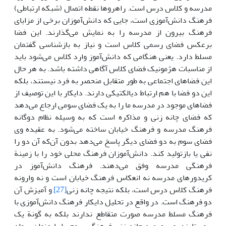
مدرسه و کلاس درس است. راهروها نقطه اتصال (شبکه ارتباطی)
فرهنگ دانش‌آموزی است، جایی که دانش‌آموزان برخی از مزایای
فرهنگ بیرون از مدرسه را به نمایش می‌گذارند. این فضا
برعکس فضای رسمی کلاس است و نیاز به بازشناسی گفتمان
مسلط دارد. یعنی هنگامی که دانش‌آموز وارد کلاس می‌شود باید
از مناسبات هژمونیک فضای کلاس آگاهی داشته باشد. به هر حال
این فضاهای اجتماعی به طور متقابل منحصر به فرد نیستند، بلکه
این دو فضا با هم ارتباط دیالکتیکی دارند. دایکار با این توصیف از
فضاهای موجود در مدرسه ما را به یک فضای سومی ارجاع می‌دهد
که فضای چانه زنی و مذاکره است که به وسیله نظام دوگانه
فرهنگ مدرسه و فرهنگ خیابان ساخته می‌شود. به عقیده وی
فضای سوم به دو فضای دیگر پاسخ می‌دهد بدون آن‌که آن دو را
نفی یا بازتولید کند. دانش‌آموزان فرهنگ محلی خود را با زمینة
فرهنگی مدرسه وفق می‌دهند. فرهنگ دانش‌آموز در
کریدورهای مدرسه نه انعکاس فرهنگ خیابان است و نه وارونه
فرهنگ کلاس درس است، بلکه نتیجه چانه زنی
[27]
و آمیزش آن
دو فرهنگ است. در واقع در تحلیل دایکار فرهنگ دانش‌آموزی با
فرهنگ مسلط مدرسه صورت متقاطع ندارند بلکه به گونة یک