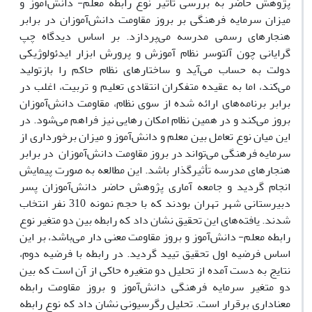
پژوهش حاضر به بررسی تأثیر نوع رابطه معلم- دانش‌آموز و
میزان سرمایه فرهنگی بر بروز مقاومت دانش‌آموزان در برابر
هنجارهای رسمی مدرسه می‌پردازد. بر اساس دیدگاه چپ
گرایانی چون آلتوسر نظام آموزش و پرورش ابزار ایدئولوژیکی
دولت به حساب می‌آید و ساختار‌های نظام حاکم را بازتولید
می‌کند، اما به عقیده متفکران انتقادی تعلیم و تربیت، اغلب در
برابر برنامه‌های ارائه شده از سوی نظام، مقاومت دانش‌آموزان
بروز می‌کند و در همین نظام امکان رهایی نیز فراهم می‌شود. در
این میان نوع تعامل بین معلم و دانش‌آموز و میزان برخورداری از
سرمایه فرهنگی می‌تواند در بروز مقاومت دانش‌آموزان در برابر
هنجارهای مدرسه تأثیرگذار باشد. این مطالعه به صورت پیمایش
انجام گردید و جامعه آماری پژوهش حاضر دانش‌آموزان پسر
دبیرستانی شهر تهران بودند که با حجم نمونه 310 نفر انتخاب
شدند. یافته‌های این تحقیق نشان داد که رابطه بین دو متغیر نوع
رابطه معلم- دانش‌آموز و بروز مقاومت معنی دار می‌باشد، بر این
اساس فرضیه اول تحقیق تیید گردید. در رابطه با فرضیه دوم،
نتایج به دست آمده از تحلیل دو متغیره حاکی از آن است که بین
دو متغیر سرمایه فرهنگی دانش‌آموز و بروز مقاومت رابطه
معناداری برقرار است. تحلیل رگرسیونی نشان داد که نوع رابطه