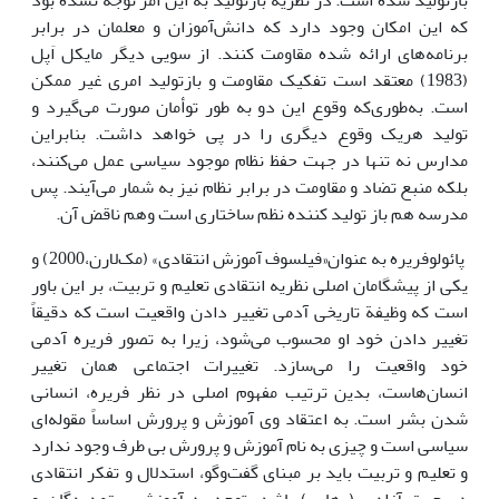
بازتولید شده است. در نظریه بازتولید به این امر توجه نشده بود
که این امکان وجود دارد که دانش‌آموزان و معلمان در برابر
برنامه‌های ارائه شده مقاومت کنند. از سویی دیگر مایکل اَپل
(1983) معتقد است تفکیک مقاومت و بازتولید امری غیر ممکن
است. به‌طوری‌که وقوع این دو به طور توأمان صورت می‌گیرد و
تولید هریک وقوع دیگری را در پی خواهد داشت. بنابراین
مدارس نه تنها در جهت حفظ نظام موجود سیاسی عمل می‌کنند،
بلکه منبع تضاد و مقاومت در برابر نظام نیز به شمار می‌آیند. پس
مدرسه هم باز تولید کننده نظم ساختاری است وهم ناقض آن.
پائولوفریره به عنوان«فیلسوف آموزش انتقادی» (مک‌لارن،2000) و
یکی از پیشگامان اصلی نظریه انتقادی تعلیم و تربیت، بر این باور
است که وظیفة تاریخی آدمی تغییر دادن واقعیت است که دقیقاً
تغییر دادن خود او محسوب می‌شود، زیرا به تصور فریره آدمی
خود واقعیت را می‌سازد. تغییرات اجتماعی همان تغییر
انسان‌هاست، بدین ترتیب مفهوم اصلی در نظر فریره، انسانی
شدن بشر است. به اعتقاد وی آموزش و پرورش اساساً مقوله‌ای
سیاسی است و چیزی به نام آموزش و پرورش بی طرف وجود ندارد
و تعلیم و تربیت باید بر مبنای گفت‌وگو، استدلال و تفکر انتقادی