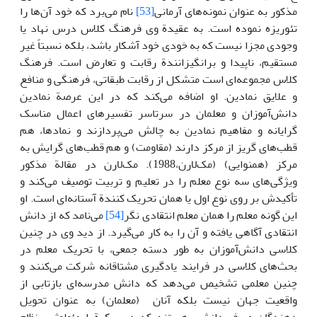
مذکور به عنوان نمونه‌های آرمانی
[53]
نام می‌برد که خود آن‌ها را
تئوریزه نموده است. به عقیدة وی فرهنگ کلاس درس نهاد یا
وجودی مجزا نیست که به خودی خود آشکار باشد، بلکه نسبتاً غیر
مستقیم، ناپیدا و برانگیزانندة رقابت و تعارض است. فرهنگ
کلاس مجموعه‌ای است متشکل از رقابت طبقاتی، فرهنگی و منافع
و علایق نمادین. او اضافه می‌کند که در این عرصة نمادین
دانش‌آموزان و معلمان در سرتاسر تفسیرهای اعمال مناسک
گرایانه و مفاهیم نمادین به چالش می‌پردازند و نمادها، هم
قطب‌های گریز از مرکز دارند (مقاومت) و هم قطب‌های گرایش به
مرکز (همنوایی) (مک‌لارن،1988). مک‌لارن در مقالة مذکور
ویژگی‌های سه نوع معلم را در تعلیم و تربیت توصیف می‌کند و
تأکیدش بر روی نوع اول یا همان تحریک کنندة آستانه‌ای است. او
این گونه معلم را همان معلم انتقادی نگر
[54]
می‌نامد که از دانش
انتقادی آگاهی یافته و آن را به کار می‌گیرد. از دید وی در چنین
کلاسی دانش‌آموزان به طور دسته جمعی، با تحریک معلم در
بحث‌های کلاسی در فرایند یادگیری مشتاقانه شرکت می‌کنند و
چنین معلمی تشخیص می‌دهد که دانش مدرسه‌ای بازتابی از
واقعیت جهان نیست بلکه آنان (معلمان) به عنوان تحویل