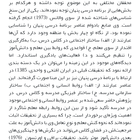
محققان مختلفی به این موضوع توجه داشته و هرکدام بر
بخش‌هایی از برنامه درسی پنهان توجه نموده‌اند، یکی از این سنخ
شناسی‌های شناخته شده از سوی والانس (1973) انجام گرفته
است. وی منابع بادوام عناصر برنامة درسی پنهان را شناسایی
نموده بود، از نگاه او چهار بخش یا منطقه وجود دارد که آن‌ها
عبارتند از: الف) ساختار اجتماعی در کلاس درس، ب) به‌کارگیری
اقتدار از سوی معلم، ج) قواعدی که روابط بین معلم و دانش‌آموز
را تنظیم می‌کنند و د) فعالیت‌های یادگیری استاندارد. اما
دیدگاه‌های موجود در این زمینه را می‌توان در یک دسته بندی
ارائه نمود که تحقیقات قبلی در ایران (فتحی و واحدی، 1385) در
ارتباط با برنامة درسی پنهان نیز بر این مبنا صورت گرفته‌اند. این
عناصر عبارتند از: الف) روابط انسانی و اجتماعی، ب) ساختار
سازمانی مدرسه، ج) ساختار فیزیکی مدرسه و کلاس درس. در
پژوهش حاضر سعی شده بر عنصر روابط انسانی و اجتماعی موجود
در مدرسه تأکید شود و از بین این روابط، رابطه معلم شاگرد از
اهمیت ویژه‌ای برخوردار است، چرا که بسیاری از تحقیقات اثبات
نموده‌اند که نحوه کنش معلم و نوع تعامل وی با دانش‌آموز به علت
مرجعیت‌اش در فضای کلاس می‌تواند در نگرش‌ها و جهتگیری‌های
بعدی دانش‌آموز موثر باشد. تحقیقات برافی و اِورتسون (1976)