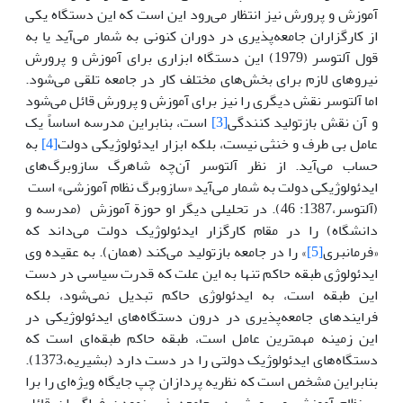
آموزش و پرورش نیز انتظار می‌رود این است که این دستگاه یکی
از کارگزاران جامعه‌پذیری در دوران کنونی به شمار می‌آید یا به
قول آلتوسر (1979) این دستگاه ابزاری برای آموزش و پرورش
نیروهای لازم برای بخش‌های مختلف کار در جامعه تلقی می‌شود.
اما آلتوسر نقش دیگری را نیز برای آموزش و پرورش قائل می‌شود
و آن نقش بازتولید کنندگی
[3]
است، بنابراین مدرسه اساساً یک
عامل بی طرف و خنثی نیست، بلکه ابزار ایدئولوژیکی دولت
[4]
به
حساب می‌آید. از نظر آلتوسر آن‌چه شاهرگ سازوبرگ‌های
ایدئولوژیکی دولت به شمار می‌آید «سازوبرگ نظام آموزشی» است
(آلتوسر،1387: 46). در تحلیلی دیگر او حوزة آموزش (مدرسه و
دانشگاه) را در مقام کارگزار ایدئولوژیک دولت می‌داند که
«فرمانبری
[5]
» را در جامعه بازتولید می‌کند (همان). به عقیده وی
ایدئولوژی طبقه حاکم تنها به این علت که قدرت سیاسی در دست
این طبقه است، به ایدئولوژی حاکم تبدیل نمی‌شود، بلکه
فرایندهای جامعه‌پذیری در درون دستگاه‌های ایدئولوژیکی در
این زمینه مهمترین عامل است، طبقه حاکم طبقه‌ای است که
دستگاه‌های ایدئولوژیک دولتی را در دست دارد (بشیریه،1373).
بنابراین مشخص است که نظریه پردازان چپ جایگاه ویژه‌ای را برا