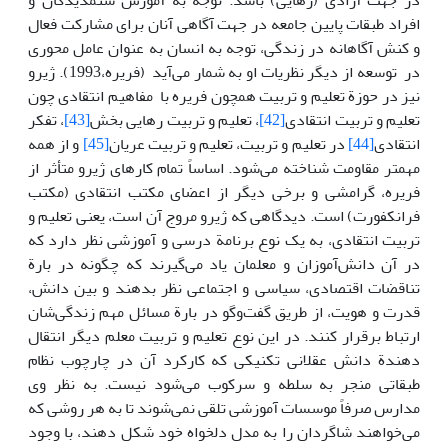
در جهت آزادی (رهایی) باشد. توجه به آموزش ستمدیدگان و
افراد طبقات پایین جامعه در جهت آگاهی آنان برای مشارکت فعال
و کنش آگاهانه در زندگی، توجه به انسان به عنوان عامل محوری
در توسعه از دیگر نظریات او به شمار می‌آید (فریره،1993). ژیرو
نیز در حوزة تعلیم و تربیت همچون فریره با مفاهیم انتقادی چون
تعلیم و تربیت انتقادی
[42]
، تعلیم و تربیت رهایی بخش
[43]
، تفکر
انتقادی
[44]
در تعلیم و تربیت، تعلیم و تربیت عریان
[45]
و از همه
مهمتر مقاومت شناخته می‌شود. اساساً تمام کارهای ژیرو متأثر از
فریره، گرامشی و برخی دیگر از اعضای مکتب انتقادی (مکتب
فرانکفورت) است. دیدگاهی که ژیرو مروج آن است، یعنی تعلیم و
تربیت انتقادی، به یک نوع برنامة درسی و آموزشی نظر دارد که
در آن دانش‌آموزان و معلمان یاد می‌گیرند که چگونه در بارة
تناقضات اقتصادی، سیاسی و اجتماعی نظر بدهند و بین دانش،
قدرت و هویت، از طریق گفت‌وگو در بارة مسائل مهم زندگی‌شان
ارتباط برقرار کنند. در این نوع تعلیم و تربیت معلم دیگر انتقال
دهندة دانش عقلانی تکنیکی که کارکرد آن در چارچوب نظام
طبقاتی منجر به سلطه و سرکوب می‌شود نیست. به نظر وی
مدارس صرفاً موسسات آموزشی تلقی نمی‌شوند تا به هر روشی که
می‌خواهند شاگردان را به مدل دلخواه خود شکل دهند، با وجود