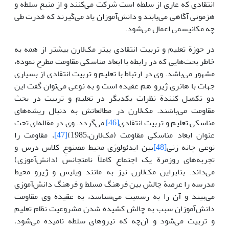
انتقادی که عاری از سلطه است شرکت می‌کنند و از منبع سلطه و
هژمونی آگاهی می‌یابند و دانش‌آموزان یاد می‌گیرند که قدرت طی
چه مکانیسمی اعمال می‌شود.
در حوزة تعلیم و تربیت انتقادی پیتر مک‌لارن بیشتر از همه به
خاطر بحث‌هایی که در رابطه با ابعاد مناسکی مقاومت مطرح نموده،
مشهور می‌باشد. وی در ارتباط با تعلیم و تربیت انتقادی از بسیاری
جهات با هانری ژیرو هم عقیده است و به نوعی می‌توان گفت این
دو تکمیل کنندة نظرات یکدیگر در تعلیم و تربیت در بحث
مقاومت می‌باشند. مک‌لارن در مطالعاتش به دنبال ریشه‌های
مناسکی تعلیم و تربیت انتقادی
[46]
می‌گردد. وی در مقاله‌ای تحت
عنوان ابعاد مناسکی مقاومت (مک‌لارن،1985)
[47]
، مقاومت را
نوعی چانه زنی
[48]
بین ایدئولوژی محیط مصنوعِ کلاس درس و
تجربه‌های روزمرة یک اجتماع کاملاً نامتجانس (دانش‌آموزی)
می‌داند. بنابراین مک‌لارن نیز به مانند ویلیس و ژیرو محیط
مدرسه را عرصة چالش بین فرهنگ مسلط و فرهنگ دانش‌آموزی
می‌بیند و آن را به رسمیت می‌شناسد، به عقیدة وی مقاومت
دانش‌آموزان سبب به چالش کشیده شدن مشروعیت نظام تعلیم
و تربیت می‌شود و آن‌چه که نیروهای سلطه نامیده می‌شود،