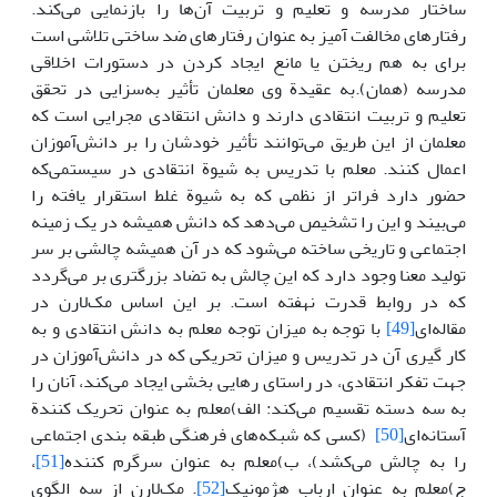
ساختار مدرسه و تعلیم و تربیت آن‌ها را بازنمایی می‌کند.
رفتارهای مخالفت آمیز به عنوان رفتارهای ضد ساختی تلاشی است
برای به هم ریختن یا مانع ایجاد کردن در دستورات اخلاقی
مدرسه (همان).به عقیدة وی معلمان تأثیر به‌سزایی در تحقق
تعلیم و تربیت انتقادی دارند و دانش انتقادی مجرایی است که
معلمان از این طریق می‌توانند تأثیر خودشان را بر دانش‌آموزان
اعمال کنند. معلم با تدریس به شیوة انتقادی در سیستمی‌که
حضور دارد فراتر از نظمی که به شیوة غلط استقرار یافته را
می‌بیند و این را تشخیص می‌دهد که دانش همیشه در یک زمینه
اجتماعی و تاریخی ساخته می‌شود که در آن همیشه چالشی بر سر
تولید معنا وجود دارد که این چالش به تضاد بزرگتری بر می‌گردد
که در روابط قدرت نهفته است. بر این اساس مک‌لارن در
مقاله‌ای
[49]
با توجه به میزان توجه معلم به دانش انتقادی و به
کار گیری آن در تدریس و میزان تحریکی که در دانش‌آموزان در
جهت تفکر انتقادی، در راستای رهایی بخشی ایجاد می‌کند، آنان را
به سه دسته تقسیم می‌کند: الف)معلم به عنوان تحریک کنندة
آستانه‌ای
[50]
(کسی که شبکه‌های فرهنگی طبقه بندی اجتماعی
را به چالش می‌کشد)، ب)معلم به عنوان سرگرم کننده
[51]
،
ج)معلم به عنوان ارباب هژمونیک
[52]
. مک‌لارن از سه الگوی