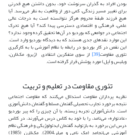
بودن افراد به گذران سرنوشت خود، بدون داشتن هیچ قدرتی
برای تغییر مسیر زندگی، کمی دور از واقعیت به نظر می‌رسد. آیا
هیچ فرزند طبقة محروم هرگز نتوانسته است به درجات عالی
علمی، فرهنگی و اقتصادی دسترسی پیدا کند؟ آیا هیچ تحرک
اجتماعی در جوامعی که بوردیو در آن‌ها تحقیق کرده وجود ندارد؟
این موارد نقدهای جدی هستند که به دیدگاه بوردیو وارد است.
این نقص در کار بوردیو در رابطه با نظام آموزشی با به کارگیری
تئوری مقاومت
[39]
از سوی متفکرین انتقادی (ژیرو، مک‌لارن،
ویلیس و اَپل) مورد پوشش قرار گرفته است.
تئوری مقاومت در تعلیم و تربیت
نظریه پردازان مقاومت استدلال می‌کنند که مقاومت اجتماعی
نتیجه برخورد تجارب تحصیلی گفتمان مسلط و گفتمان دانش‌آموزی
است. دانش‌آموزان تجربه زیسته، یا آن چیزی را که پیر بوردیو
«عادتواره» می‌نامد، را با خود به کلاس درس می‌آورند، در کلاس
درس این برخورد به بازتولید گفتمان ایدئولوژیکی و فرهنگی نظام
آموزشی می‌انجامد (مک نامی و میلر،2004). مک‌لارن (1985)