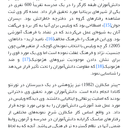
دانش‌آموزان طبقه کارگر را در یک مدرسه تقریباً 600 نفری در
یکی از شهرهای بریتانیا مورد تحقیق قرار داد. عمده کار وی ثبت
مشاهده رفتارهای گروه در دفترچه خاطراتش بود. «پسران
جوان
[15]
» اصطلاحی بود که ویلیس برای آنها به کار برد و می‌گفت
آنان به شیوه‌ای عمل می‌کردند که در تضاد با فرهنگ آموزشی
بود. وی این فرهنگ را «فرهنگ مخالف
[16]
» نامید (رید- داناهای،
2005). گر چه ویلیس با انتخاب نمونه‌ای کوچک، از متغیرهایی چون
جنسیت، نژاد و فرهنگ غفلت نموده است اما وی یک مورد قوی را
برای نشان دادن موجودیت نیروهای هژمونیک
[17]
و ضد
هژمونیک
[18]
که مقاومت دانش‌آموزان را تحت تأثیر قرار می‌دهد
را شناسایی نمود.
-
پیتر مک‌لارن (1982) نیز پژوهشی در یک دبیرستان در تورنتو
کانادا انجام داده است. دانش‌آموزان مورد تحقیق وی دخترانی
بودند که اصلیت پرتقالی و ایتالیایی داشتند. وی دیدگاه ویلیس در
مورد عمل ضد آموزشی دانش‌آموزان را به نوعی مورد توجه قرار
داد. در واقع اساس کار مک‌لارن شرح نمونه‌های مختلفی از
رفتارهای مناسک گرایانه دانش‌آموزان در مدرسه و آزمون روابط
ضمنی آنها در نظام گسترده تر فرهنگی می‌باشد. آنچه که به لحاظ