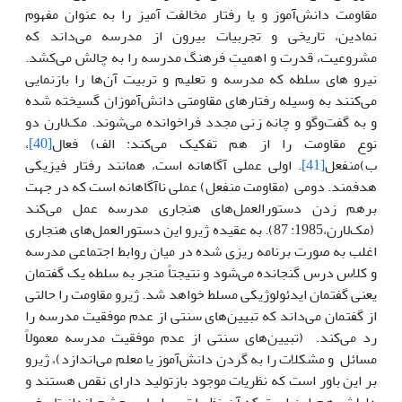
مقاومت دانش‌آموز و یا رفتار مخالفت آمیز را به عنوان مفهوم
نمادین، تاریخی و تجربیات بیرون از مدرسه می‌داند که
مشروعیت، قدرت و اهمیتِ فرهنگ مدرسه را به چالش می‌کشد.
نیرو های سلطه که مدرسه و تعلیم و تربیت آن‌ها را بازنمایی
می‌کنند به وسیله رفتارهای مقاومتی دانش‌آموزان گسیخته شده
و به گفت‌وگو و چانه زنی مجدد فراخوانده می‌شوند. مک‌لارن دو
نوع مقاومت را از هم تفکیک می‌کند: الف) فعال
[40]
،
ب)منفعل
[41]
. اولی عملی آگاهانه است، همانند رفتار فیزیکی
هدفمند. دومی (مقاومت منفعل) عملی ناآگاهانه است که در جهت
برهم زدن دستورالعمل‌های هنجاری مدرسه عمل می‌کند
(مک‌لارن،1985: 87). به عقیده ژیرو این دستورالعمل‌های هنجاری
اغلب به صورت برنامه ریزی شده در میان روابط اجتماعی مدرسه
و کلاس درس گنجانده می‌شود و نتیجتاً منجر به سلطه یک گفتمان
یعنی گفتمان ایدئولوژیکی مسلط خواهد شد. ژیرو مقاومت را حالتی
از گفتمان می‌داند که تبیین‌های سنتی از عدم موفقیت مدرسه را
رد می‌کند. (تبیین‌‌های سنتی از عدم موفقیت مدرسه معمولاً
مسائل و مشکلات را به گردن دانش‌آموز یا معلم می‌اندازد)، ژیرو
بر این باور است که نظریات موجود بازتولید دارای نقص هستند و