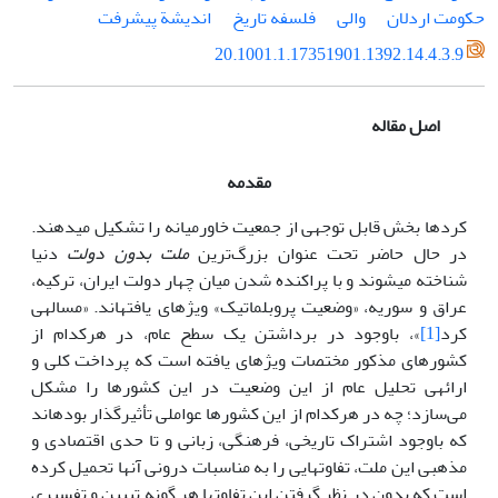
حکومت اردلان
والی
فلسفه تاریخ
اندیشة پیشرفت
20.1001.1.17351901.1392.14.4.3.9
اصل مقاله
مقدمه
کردها بخش قابل توجهی از جمعیت خاورمیانه را تشکیل می­دهند.
در حال حاضر تحت عنوان بزرگ‌ترین
ملت بدون دولت
دنیا
شناخته می­شوند و با پراکنده شدن میان چهار دولت ایران، ترکیه،
عراق و سوریه، «وضعیت پروبلماتیک» ویژه­ای یافته­اند. «مساله­ی
کرد
[1]
»، باوجود در برداشتن یک سطح عام، در هرکدام از
کشورهای مذکور مختصات ویژه­ای یافته است که پرداخت کلی و
ارائه­ی تحلیل عام از این وضعیت در این کشورها را مشکل
می‌سازد؛ چه در هرکدام از این کشورها عواملی تأثیرگذار بوده­اند
که باوجود اشتراک تاریخی، فرهنگی، زبانی و تا حدی اقتصادی و
مذهبی این ملت، تفاوت­هایی را به مناسبات درونی آن­ها تحمیل کرده
است که بدون در نظر گرفتن این تفاوت­ها هر گونه تبیین و تفسیری