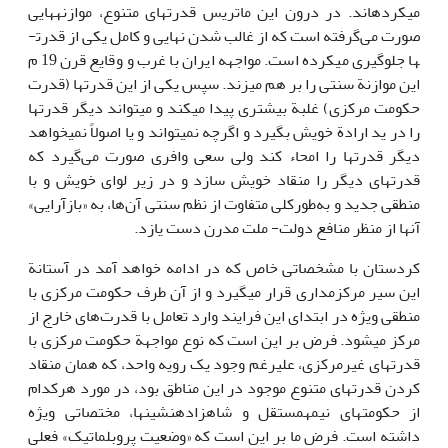
می­کرده­اند. در درون این ماتریس قدرت­های متنوع، موازنه­هایی
صورت می‌گرفته است که از غالب شدن نهایی و کامل یکی از قدرت­
ها جلوگیری می­کرده است. مواجهه ایران با غرب و وقایع قرن 19 م
این موازنة سنتی را بر هم می­زند. سپس یکی از این قدرت­ها (قدرت
حکومت مرکزی) غلبة بیشتری پیدا می­کند و می­تواند دیگر قدرت­ها
را در ید ارادة خویش بگیرد و اگرچه نمی­تواند و یا اصولاً نمی­خواهد
دیگر قدرت­ها را امحاء کند ولی سعی وافری صورت می‌گیرد که
قدرت­های دیگر را منقاد خویش سازد و در زیر لوای خویش و با
منطقی جدید و به‌طورکلی متفاوت از نظم سنتی آن‌ها، به «بازآرایی»
آن­ها از منظر منافع دولت- ملت مدرن دست یازد.
کردستان با مشخصاتی خاص که در ادامه خواهد آمد در آستانة
این سیر مرکزمداری قرار می­گیرد و از آن طرف حکومت مرکزی با
منطقی ویژه در ابتدای این فرایند وارد تعامل با قدرت‌های خارج از
مرکز می­شود. فرض بر این است که نوع مواجهة حکومت مرکزی با
قدرت­های غیرمرکزی، علی­رغم وجود یک رویه واحد، که همان منقاد
کردن قدرت­های متنوع موجود در این مناطق بود، در مورد هرکدام
از حکومت­های نیمه­مستقل و شاه­زاده­نشین­ها، مختصاتی ویژه
داشته است. فرض ما بر این است که «وضعیت پروبلماتیک» فعلی