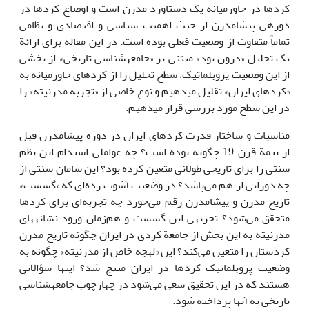
کردها در خاورمیانه یک دستاورد مدرن است و اوضاع کردها در
دوره­ی پیشامدرن از حیث اهمیت سیاسی و اقتصادی و نظامی
تماماً متفاوت از وضعیت فعلی بوده است. در این مقاله برای ارائة
یک تحلیل «درون بود» مبتنی بر «جامعه­شناسی تاریخی» از بخشی
از این وضعیت پروبلماتیک، سطح تحلیل را از کردهای خاورمیانه به
«کردهای ایران» تقلیل می­دهیم و نوع خاصی از «تجربة مدرنیته» را
در این سطح مورد بررسی قرار می­دهیم.
مناسبات و ساختار قدرت کردهای ایران در دورة پیشامدرن قبل
از نیمة قرن 19 چگونه بوده است؟ چه عواملی استدام این نظم
سنتی را برای تاریخی طولانی متعین کرده بود؟ این سامان سنتی از
چه دورانی از هم می‌پاشد؟ در وضعیت آشوب زده‌ای که «گسست»
تاریخ مدرن و پیشامدرن رقم می‌خورد چه تجربه‌ای برای کردها
متحقق می‌شود؟ تجربه­ی این گسست و هم‌زمان ورود نشانه­های
مدرنیته به این بخش از جامعة کردی در ایران چگونه تاریخ مدرن
کردستان را متعین می‌کند؟ این «لهجة خاص از مدرنیته» چگونه به
وضعیت پروبلماتیک کردها در ایران منتج شد؟ این­ها سؤالاتی
هستند که در این تحقیق سعی می‌شود در چهارچوب جامعه­شناسی
تاریخی به آن­ها پرداخته شود.