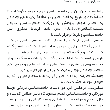
سنخ­های آرمانی وبر می­باشد.
و اما نسبت بین این نوع جامعه‌شناسی وبری با تاریخ چگونه است؟
مسلماً «حضور تاریخ به لحاظ تجربی در مطالعة پدیده­های اجتماعی
به معنای انجام پژوهش با رویکرد جامعه­شناسی تاریخی
نیست»(اسلامی،32:1389). پس باید ارتباط دیگری بین
جامعه‌شناسی و تاریخ برقرار باشد تا
«جامعه­شناسی تاریخی» را متحقق کند. «جامعه­شناسی تاریخی،
مطالعه­ی گذشته برای پی بردن به این امر است که جوامع چگونه
کار می­کنند و چگونه تغییر می­یابند. برخی از جامعه­شناسان غیر
تاریخی هستند، به لحاظ تجربی گذشته را نادیده می­گیرند و از
حیث مفهومی و نظری به بعد زمانی حیات اجتماعی و تاریخ‌مندی
ساختار اجتماعی توجهی نمی­کنند. برخی از مورخان نیز غیر
جامعه­شناختی­اند، به لحاظ تجربی فرایندها و ساختارهایی را که به
جوامع تنوع می­بخشند نادیده
می­گیرند... برعکس این دو دسته، جامعه­شناسی تاریخی توسط
مورخان و جامعه­شناسانی انجام می­شود که تأثیر متقابل گذشته و
حال، وقایع و فرایند­ها و کنش­گری و ساختاریابی را مورد بررسی
قرار می­دهند» (اسمیت در همان:33). بنابراین در مقابل جامعه­