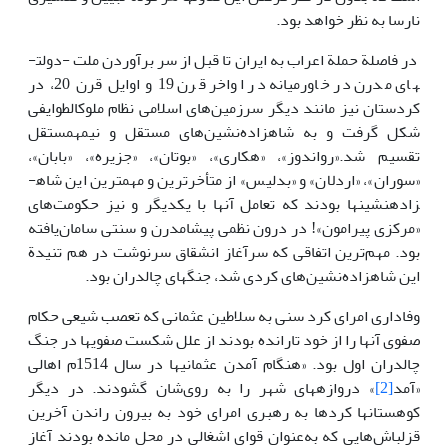
نارسا به نظر خواهد بود.
در فاصلة حملة اعراب به ایران تا قبل از سر برآوردن ملت -دولت­
های مدرن در خاورمیانه در اواخر قرن 19 و اوایل قرن 20، در
کردستان نیز مانند دیگر سرزمین‌های اسلامی نظام ملوک­الطوایفی
شکل گرفت و به شاهزاده‌نشین‌های مستقل و نیمه­مستقل
تقسیم شد.«رواندوز»، «هکاری»، «بوتان»، «جزیره»، «بابان»،
«سوران»، «اردلان» و «بدلیس» از متأخرترین و مهم­ترین این شاه­
زاده­نشین­ها بودند که تعامل آن­ها با یکدیگر و نیز حکومت‌های
«مرکزی پیرامون»! در درون نظمی پیشامدرن و سنتی سامان‌یافته
بود. مهم‌ترین اتفاقی که سرآغاز انشقاق سرنوشت در هم تنیدة
این شاهزاده‌نشین‌های کردی شد، جنگ­های چالدران بود.
وفاداری امرای کرد سنی به سلاطین عثمانی که تعصب شیعی حکام
صفوی آن­ها را از خود تارانده بودند از علل شکست صفوی­ها در جنگ
چالدران اول بود. «هنگام آمدن عثمانی­ها در سال 1514م اهالی
«آمد
[2]
» دروازه­های شهر را به روی‌شان گشودند. در دیگر
کوهستان­ها کردها به رهبری امرای خود به بیرون راندن آخرین
قزلباش‌هایی که به‌عنوان قوای اشغالی در محل مانده بودند آغاز