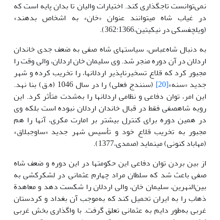
نمی‌توانست تاجگذاری کند. اختیارات والیان تا بدان پایه است که
در غیاب شاه می­توانند عنوان «خان» به اشخاص بدهند»
(ویلچفسکی در نیکیتین،362:1366).
به دنبال شاه‌عباس، سیاست­های شاه صفی به ضعف جدی خاندان
اردلان در آن دوره منجر شد. وی سلیمان خان اردلان، والی وقت را
مجبور کرد که قلاع تسخیرناپذیر اردلان­ها، را تخریب کرده و شهر
جدید «سنه»
[20]
(سنندج فعلی) را در سال 1046 (ه.ق) بنا نهد.
این امر، توان دفاعی و نظامی اردلان­ها را به‌شدت متأثر کرد. این
رویه شاه­صفی فقط در قبال خاندان اردلان نبوده است بلکه وی
در همین دوره برای کنترل بیشتر بر امارت مکری، آن­ها را هم
مجبور به تخریب قلاع خود و تأسیس شهر جدید «ساوجبلاق»
(مهاباد کنونی) می­نماید (صمدی،1377).
از بین بردن توان دفاعی این حکومت­ها در این دوره و ضعف شاه
صفی باعث شد که سلطان مراد چهارم عثمانی در لشکرکشی به
بین‌النهرین، سلیمان خان، والی اردلان را شکست دهد و معاهدة
ذهاب را به ایران تحمیل کند که به‌موجب آن بغداد و کردستان
غربی به‌طور دایم به عثمانی تعلق گرفت. با واگذاری بخش غربی