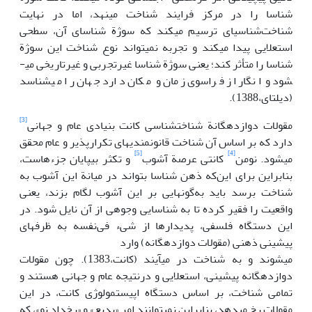
شناسا را در مرکز فرایند شناخت می­نهد، اما در نهایت
شناخت‌شناسی­ای ترسیم می­کند که سوژة شناسای آن، سطحی
استعلایی پیدا می­کند و تجربه نمی­تواند نوع شناخت این سوژة
شناسا را متأثر کند؛ یعنی سوژة شناسا غیرتجربی و غیرتاریخی می­
شود و انگار از فراسوی زمان و مکان دارد جهان را می­شناسد
(دیلتای،1388).
[3]
مقولات دوازده­گانة شناخت­شناسی کانت بنیادی عام و جهانی
دارد که بر اساس آن شناخت قانونمندی­های تکرارپذیر و عام محقق
[5]
[4]
می­شود. نومن
کانتی عرصة آشوب
و تکثر بی­پایان جزءهاست،
بنابراین برای این‌که ذهن شناسا بتواند در میانة این آشوب به
شناخت برسد باید به‌گونه­ایی بر این آشوب لگام بزند، یعنی
واقعیت را فقیر کرده تا به شناسایی وجوهی از آن نایل شود. در
این دستگاه فلسفی، پدیدارها از شیء فی‌نفسه به ظرف­های
پیشینی ذهنی (مقولات دوازد­ه­گانه) وارد
می­شوند و به شناخت در می­آیند (کانت،1383). چون مقولات
دوازده­گانه پیشینی، استعلایی و درنتیجه عام و جهانی هستند و
تمامی شناخت، بر اساس دستگاه اپیستمولوژی کانت، در این
مقولات رخ می­دهد، بنابراین نمی­توانند امر «بدیع» و «رخداد نو»، که