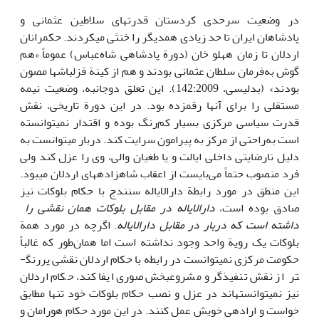
در وضعیت سرحدی کردستان قدرت­های سلاطین عثمانی و
پادشاهان ایران تا حد زیادی هم­دیگر را خنثی می­کردند. حکمرانان
اردلان تا زمان هه­لو خان (دورة پادشاهی شاه‌عباس) عموماً «هم
گوش به‌فرمان سلطان عثمانی بودند و هم از کینة قزلباش­ها مصون
بودند» (بدلیسی، 142:2009). این تعلق دوجانبه، وضعیت نیمه
مستقلی را برای آن­ها رقم­­زده بود. در این دورة تاریخی، نقش
قدرت سیاسی مرکزی بسیار کم‌رنگ بوده و اقتدار نمی­توانسته
است به‌راحتی از مرکز به پیرامون سرایت کند. دربار می­توانست به
دلیل نارضایتی داخلی ایالت و یا طغیان والی، وی را عزل کند ولی
فرد منصوب حتماً می‌بایست از اعقاب شاهزاده­های اردلان می­بود.
این منطق در مورد رابطة دارالایاله سنندج با حکام بلوکات نیز
صادق بوده است،
دارالایاله در مقابل بلوکات همان نقشی را
داشته است که دربار در مقابل دارالایاله
. اگرچه در مورد همة
بلوکات یک رویة واحد وجود نداشته است اما همان‌طور که غالباً
حکومت مرکزی نمی­توانست در رابطه با حکام اردلان نقشی پررنگ­
تر از نقش تنفیذگر و مشروع­بخش صوری ایفا کند، حکام اردلان
نیز نمی­توانسته­اند در عزل و نصب حکام بلوکات خود تنها مطابق
خواست و اراده­ی خویش عمل کنند. در این مورد حکام هورامان و