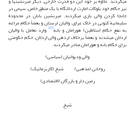
می­کردند. علاوه بر خود این دو قدرت خارجی، دیگر میرنشین­ها و
نیز حکام خود بلوکات امارت اردلانگاه با یک منطق خاص، سهمی در
جابجا کردن والی بازی می­کردند. میرنشین بابان در محدودة
سلیمانیة کنونی در خاک عراق، والیان لرستان و بعضاً حکام مراغه
[22]
به نفع حکام (سلاطین) هورامان و بانه
وارد تعامل با والیان
اردلان می­شدند و بعضاً برخلاف ارده­ی والی اردلان، حکم حکومتی
برای حکام بانه و هورامان صادر می­کردند.
والی ودیوانیان (سیاسی)
روحانی (مذهبی) شیخ (کاریزماتیک)
زمین دار و بازرگان (اقتصادی)
شیخ