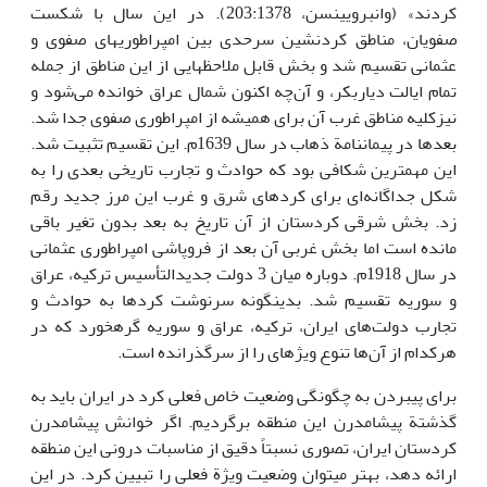
کردند» (وان­برویین­سن، 203:1378). در این سال با شکست
صفویان، مناطق کردنشین سرحدی بین امپراطوری­های صفوی و
عثمانی تقسیم شد و بخش قابل ملاحظه­ایی از این مناطق از جمله
تمام ایالت دیاربکر، و آن‌چه اکنون شمال عراق خوانده می‌شود و
نیزکلیه مناطق غرب آن برای همیشه از امپراطوری صفوی جدا شد.
بعدها در پیمان­نامة ذهاب در سال 1639م. این تقسیم تثبیت شد.
این مهم­ترین شکافی بود که حوادث و تجارب تاریخی بعدی را به
شکل جداگانه‌ای برای کردهای شرق و غرب این مرز جدید رقم
زد. بخش شرقی کردستان از آن تاریخ به بعد بدون تغیر باقی
مانده است اما بخش غربی آن بعد از فروپاشی امپراطوری عثمانی
در سال 1918م. دوباره میان 3 دولت جدیدالتأسیس ترکیه، عراق
و سوریه تقسیم شد. بدین­گونه سرنوشت کردها به حوادث و
تجارب دولت‌های ایران، ترکیه، عراق و سوریه گره­خورد که در
هرکدام از آن‌ها تنوع ویژه­ای را از سرگذرانده است.
برای پی­بردن به چگونگی وضعیت خاص فعلی کرد در ایران باید به
گذشتة پیشامدرن این منطقه برگردیم. اگر خوانش پیشامدرن
کردستان ایران، تصوری نسبتاً دقیق از مناسبات درونی این منطقه
ارائه دهد، بهتر می­توان وضعیت ویژة فعلی را تبیین کرد. در این