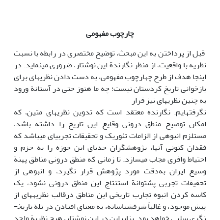
چارچوب مفهومی
قبل از پرداختن به این مبحث، توضیح مختصری در رابطه با نسبت
نظریه با واقعیت، از منظر نگارندة این نوشتار، ضروری می­نماید. در
اینجا هدف از طرح چهارچوب مفهومی، به دست دادن نظریه­ای برای
بازخوانی تاریخ کردستان نیست؛ چه ما هنوز حتی در آستانة ورود
به چنین نظریه­ای نیز قرار
نگرفته­ایم. نگارنده معتقد است که تدوین نظریه­ای متین، که
امکان توضیح منطق درونی وقایع این تاریخ را داشته باشد،
مستلزم انبوهی از الزامات تئوریک و تحقیقات تجربی­ای می­باشد که
فقدان کنونی آن­ها، پژوهشگران جدی­ای این حوزه را به حزم و
احتیاط وافری مجاب می­سازد. تا زمانی که منطق درونی مناطق پهنة
وسیع ایران به‌دقت مورد پژوهش قرار نگیرد، و انبوهی از
تحقیقات تجربی پشتوانة استنتاج این منطق درونی نشود، یک
کاسه کردن انبوه تجارب تاریخی این مناطق درقالب نظریه­های از
پیش موجود، و غالباً شرق­شناسانه، به معنای افتادن در تلة تاریخ­
نگری سلبی خواهد بود. بنابراین در این نوشتار، هیچ نظریة واحد