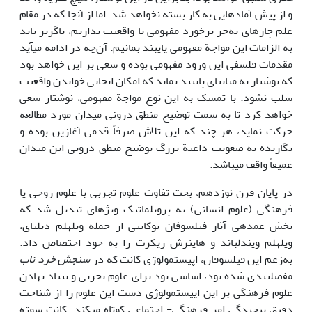
و از پیش آماده­ایی به کار بسته نخواهد شد. اما از آنجا که در مقام
علم چاره­ای به‌جز برخورد مفهومی با واقعیت نداریم، ناگزیر باید
به الزامات این مواجة مفهومی پایبند بمانیم. آن‌چه در ادامه می­آید
مقدمات فلسفی این ورود مفهومی بوده و سعی بر این خواهد بود
که نوشتار به مبانی­ای پایبند بماند که امکان ایجابی خواندن واقعیت
سلب نشود. با تمسک به این نوع مواجة مفهومی، نوشتار سعی
خواهد کرد تا به سمت توضیح منطق درونی میدان مورد مطالعه
حرکت نماید، هر چند که این تلاش صرفاً قدمی آغازین بوده و
نگارنده به صعوبت داعیة بزرگ توضیح منطق درونی این میدان
عمیقاً واقف می­باشد.
در پایان قرن نوزدهم، بحث تفاوت علوم تجربی با علوم روحی یا
فرهنگی (علوم انسانی) به پروبلماتیک ویژه­ای تبدیل شد که
بخش عمده­ی آثار فیلسوفان نوکانتی از جمله ویلهلم دیلتای،
ویلهلم ویندلباند و هاینرش ریکرت را به خود اختصاص داد.
به‌زعم این فیلسوفان، اپیستمولوژی کانت که در
سنجش خرد ناب
مفصل­بندی شده بود، اساسی بود برای علوم تجربی و بنیاد نهادن
علوم فرهنگی بر این اپیستمولوژی دست این علوم را از شناخت
دقیق پیچیدگی امر فرهنگی- اجتماعی کوتاه می­کند. کانت سوژه