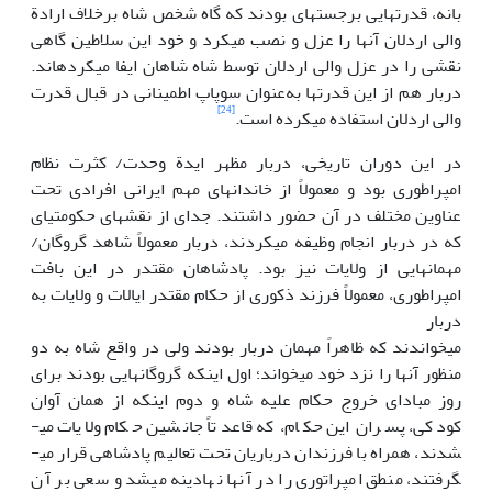
بانه، قدرت­هایی برجسته­ای بودند که گاه شخص شاه برخلاف ارادة
والی اردلان آن­ها را عزل و نصب می­کرد و خود این سلاطین گاهی
نقشی را در عزل والی اردلان توسط شاه شاهان ایفا می­کرده­اند.
دربار هم از این قدرت­ها به‌عنوان سوپاپ اطمینانی در قبال قدرت
[24]
والی اردلان استفاده می­کرده است.
در این دوران تاریخی، دربار مظهر ایدة وحدت/ کثرت نظام
امپراطوری بود و معمولاً از خاندان­های مهم ایرانی افرادی تحت
عناوین مختلف در آن حضور داشتند. جدای از نقش­های حکومتی­ای
که در دربار انجام وظیفه می­کردند، دربار معمولاً شاهد گروگان/
مهمان­هایی از ولایات نیز بود. پادشاهان مقتدر در این بافت
امپراطوری، معمولاً فرزند ذکوری از حکام مقتدر ایالات و ولایات به
دربار
می­خواندند که ظاهراً مهمان دربار بودند ولی در واقع شاه به دو
منظور آن­ها را نزد خود می­خواند؛ اول این­که گروگان­هایی بودند برای
روز مبادای خروج حکام علیه شاه و دوم این­که از همان آوان
کودکی، پسران این حکام، که قاعدتاً جانشین حکام ولایات می­
شدند، همراه با فرزندان درباریان تحت تعالیم پادشاهی قرار می­
گرفتند، منطق امپراتوری را در آن­ها نهادینه می­شد و سعی بر آن