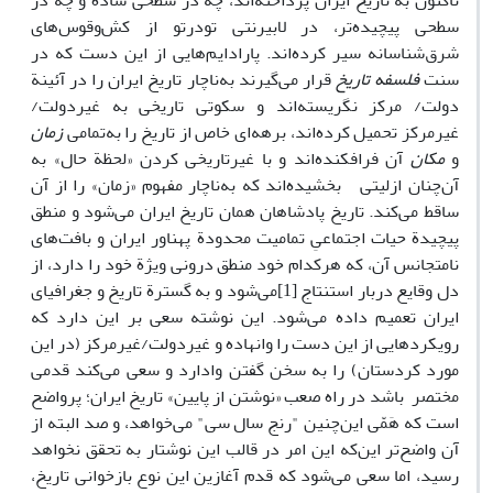
تاکنون به تاریخ ایران پرداخته‌اند، چه در سطحی ساده و چه در
سطحی پیچیده‌تر، در لابیرنتی تودرتو از کش‌وقوس‌های
شرق‌شناسانه سیر کرده‌اند. پارادایم‌هایی از این دست که در
سنت
فلسفه تاریخ
قرار می‌گیرند به‌ناچار تاریخ ایران را در آئینة
دولت/ مرکز نگریسته‌اند و سکوتی تاریخی به غیردولت/
غیرمرکز تحمیل کرده‌اند، برهه‌ای خاص از تاریخ را به‌تمامی
زمان
و
مکان
آن فرافکنده‌اند و با غیرتاریخی کردن «لحظة حال» به
آن‌چنان ازلیتی بخشیده‌اند که به‌ناچار مفهوم «زمان» را از آن
ساقط می‌کند. تاریخ پادشاهان همان تاریخ ایران می‌شود و منطق
پیچیدة حیات اجتماعیِ تمامیت محدودة پهناور ایران و بافت‌های
نامتجانس آن، که هرکدام خود منطق درونی ویژة خود را دارد، از
دل وقایع دربار استنتاج [1]می‌شود و به گسترة تاریخ و جغرافیای
ایران تعمیم داده می‌شود. این نوشته سعی بر این دارد که
رویکردهایی از این دست را وانهاده و غیردولت/غیرمرکز (در این
مورد کردستان) را به سخن گفتن وادارد و سعی می‌کند قدمی
مختصر باشد در راه صعب «نوشتن از پایین» تاریخ ایران؛ پرواضح
است که هَمّی این‌چنین "رنج سال سی" می‌خواهد، و صد البته از
آن واضح‌تر این‌که این امر در قالب این نوشتار به تحقق نخواهد
رسید، اما سعی می‌شود که قدم آغازین این نوع بازخوانی تاریخ،