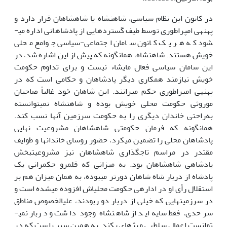
در کانون این نظام سیاسی، شاهنشاه یا شاه­شاهان قرار دارد و
پهنه­ی امپراطوری توسط طیف گسترده­ایی از پادشاهانی اداره می­
شود که هر یک کانون سامان اجتماعی-سیاسی جوامع محلی
خویش هستند. شاهنشاه، همان­گونه که پیش از این اشاره شد، در
این سامان سیاسی فعال مایشاء نیست و برای تداوم حکومت
خویش نیازمند همکاری دیگر پادشاهان و حکامی است که در
پهنه­ی امپراطوری حکم­ می­رانند. این شاهان خود غالباً صاحبان
موروثی حکومت محلی خویش بوده و شاهنشاه نمی­توانسته
به‌راحتی خاندان دیگری را به حکومت سرزمین آن­ها نسب کند.
همان­گونه که فرمان حکومتی شاه­شاهان مشروعیت نهایی
پادشاهان محلی را تضمین می­کرد، حضور روسای خاندان­ها و طوایف
مقتدر در مراسم تاجگذاری شاه­شاهان نیز مشروعیت­بخش
پادشاهی شاه­شاهان بود. به میزانی که قلمرو حکم­رانی یک
پادشاه از دربار شاه شاهان دورتر می­بوده، به همان میزان هم بر
استقلال رأی او در اداره­ی حکومت محلی­اش افزوده می­شده است و
در سرزمین­هایی که خیلی از دربار دو ربودند، علی­الخصوص مناطق
سرحدی، فقط سایه‌اید از شاهنشاه وجود داشت و دربار نمی­
توانست اعمال سلطه­ی ویژه­ای بکند. به همین سبب است که در