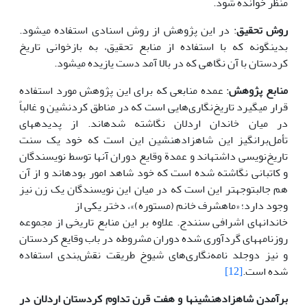
منظر خوانده شود.
روش تحقیق
: در این پژوهش از روش اسنادی استفاده می­شود.
بدین­گونه که با استفاده از منابع تحقیق، به بازخوانی تاریخ
کردستان با آن نگاهی که در بالا آمد دست یازیده می­شود.
منابع پژوهش
: عمده منابعی که برای این پژوهش مورد استفاده
قرار می­گیرد تاریخ‌نگاری‌هایی است که در مناطق کردنشین و غالباً
در میان خاندان اردلان نگاشته شده­اند. از پدیده­های
تأمل‌برانگیز این شاه­زاده­نشین این است که خود یک سنت
تاریخ‌نویسی داشته­اند و عمدة وقایع دوران آن­ها توسط نویسندگان
و کاتبانی نگاشته شده است که خود شاهد امور بوده­اند و از آن
هم جالب­توجه­تر این است که در میان این نویسندگان یک زن نیز
وجود دارد؛ «ماه­شرف خانم (مستوره)»، دختر یکی از
خاندان­های اشرافی سنندج. علاوه بر این منابع تاریخی از مجموعه
روزنامه­های گردآوری شده دوران مشروطه در باب وقایع کردستان
و نیز دوجلد نامه‌نگاری‌های شیوخ طریقت نقش‌بندی استفاده
شده است.
[12]
برآمدن شاه­زاده­نشین
ها و هفت قرن تداوم کردستان اردلان در