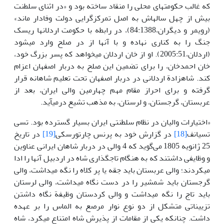
که غالب حکومت­های محلی را منقاد ساخته بود و «در اثنای سلطنت
بیش از چهل ساله­اش به اصل تمرکز­گرایی دولت وفادار ماند»
(رویمر و دیگران،84:1388)، در رابطه با حکومت اردلان­ها ریسک
جنگ را به کناری­ نهاده و با آن­ها از در صلح وارد می­شود
(اردلان،2005:51). او از خان اردلان­ می­خواهد که پسر بزرگ خود،
خان احمدخان، را برای تضمین این صلح به دربار اصفهان اعزام
کند. شاه­زادة اردلانی در دربار اصفهان تحت تعلیم شاهانه قرار
گرفته و برای احراز مقام مهم چهارمین والی ایران، بعد از
عربستان، گرجستان، و لرستان، به مذهب تشیع درمی­آید.
«اختیارات والیان در نظام سلطنتی ایران بسیار گسترده بود. تسی
تسیانف
[18]
در گزارش خود به پرنس چارتورسکی
[19]
در تاریخ
25 ژانویه 1805 می‌گوید که 4 والی در دربار شاهان ایرانی عناوین
و وظایفی داشتند که به هنگام تاجگذاری شاه در اردبیل آن­ها را ادا
می­کردند؛ والی عربستان باید جقه یا پر کلاه را نگه می­داشت، والی
گرجستان باید شمشیر را در دست نگاه می­داشت، والی لرستان
باید تاج را نگه می­داشت و والی کردستان وظیفة نگاه داشتن
تزییناتی متشکل از دو نوع نوار مرصع به الماس را بر عهده
داشت. چنانکه یکی از مقامات از پذیرش شاه امتناع می­کرد، شاه