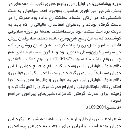
دورة پیشامدرن:
در اوایل قرن پنجم هجری تغییرات عمده­ای در
بخش شرقی امپراطوری عباسیان به‌وجود آمد. سپاهیان به علت
شکستی که در ارکان اقتصاد مملکت رخ داده بود قدرت را در
دست گرفته بودند و به‌عنوان اقطاع­دار، مالیاتی را که باید به
دولت پرداخت می­شد خود برمی­داشتند. بعدها در دورة سلجوقی
کوشیدند که به این وضع هرج‌ومرج خاتمه دهند. سلجوقیان روش
اقطاع منظم و کامل‌تری را پیاده کردند. «این همان روشی بود که
در سراسر قرون‌وسطی معمول بود و تا قرن بیستم میلادی هم
چنان رواج داشت» (لمبتون،120:1377). این نوع مالکیت اقطاعی،
نظام ملوک‌الطوایفی را نیرومندتر کرد. باج و خراج دولتی تا این
دوران مستقیماً از زارعین گرفته می‌شد، با قدرت گرفتن خوانین و
نظام ملوک‌الطوایفی این حق به خوانین و والی‌ها محول شد. «جا
افتادن نظام ملوک­الطوایفی آرام‌آرام قدرت مرکزی را کم‌رنگ کرد و
زمینه برای قدرت گرفتن شاهزاده‌نشین‌های پیرامون فراهم
نمود»
(قاسم­لو،109:2004).
شاه­زاده­نشین­ «اردلان» از مهم­ترین شاهزاده‌نشین‌های کرد این
دوران بوده است. بنابراین برای رجعت به دوره­ی پیشامدرن