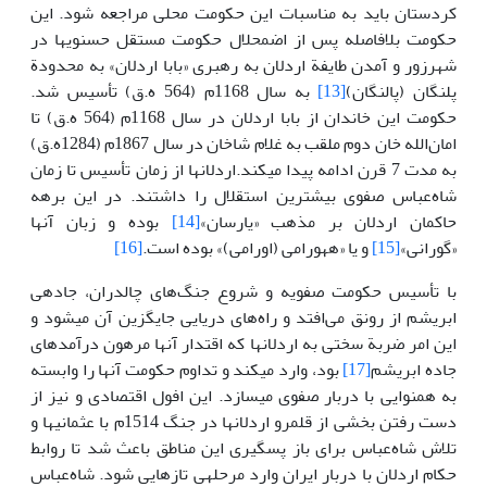
کردستان باید به مناسبات این حکومت محلی مراجعه شود. این
حکومت بلافاصله پس از اضمحلال حکومت مستقل حسنوی­ها در
شهرزور و آمدن طایفة اردلان به رهبری «بابا اردلان» به محدودة
پلنگان (پالنگان)
[13]
به سال 1168م (564 ه.ق) تأسیس شد.
حکومت این خاندان از بابا اردلان در سال 1168م (564 ه.ق) تا
امان‌الله خان دوم ملقب به غلام شاخان در سال 1867م (1284ه.ق)
به مدت 7 قرن ادامه پیدا می­کند.اردلان­ها از زمان تأسیس تا زمان
شاه‌عباس صفوی بیشترین استقلال را داشتند. در این برهه
حاکمان اردلان بر مذهب «یارسان»
[14]
بوده و زبان آن­ها
«گورانی»
[15]
و یا «هه­ورامی (اورامی)» بوده است.
[16]
با تأسیس حکومت صفویه و شروع جنگ‌های چالدران، جاده­ی
ابریشم از رونق می‌افتد و راه‌های دریایی جایگزین آن می­شود و
این امر ضربة سختی به اردلان­ها که اقتدار آن­ها مرهون درآمدهای
جاده ابریشم
[17]
بود، وارد می­کند و تداوم حکومت آن­ها را وابسته
به هم­نوایی با دربار صفوی می­سازد. این افول اقتصادی و نیز از
دست رفتن بخشی از قلمرو اردلان­ها در جنگ 1514م با عثمانی­ها و
تلاش شاه‌عباس برای باز پس­گیری این مناطق باعث شد تا روابط
حکام اردلان با دربار ایران وارد مرحله­ی تازه­ایی شود. شاه‌عباس