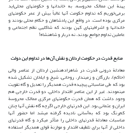
پهنة این ممالک محروسه، به خاندان­ها و حکومت­های محلی‌اید
برمی‌خوریم که تداوم حکومت آن­ها غالباً بیش از عمر حکومت­های
مرکزی بوده است. در واقع این پادشاهان و حکام محلی بودند و
خاندان­ها و اشرافیت­های کهن بودند که شاکله­ی نظم اجتماعی و
عاملین تداوم جوامع بودند، نه دربار و شاهنشاه!
منابع قدرت در حکومت اردلان و نقش آن‌ها در تداوم این دولت
معادلة درونی قدرت در شاه­زاده­نشین اردلان از عناصر والی
(حاکم)، بازرگان و زمین­دار، روحانی، شیخ و ایلخان تشکیل شده
بود که طی مناسباتی پیچیده قدرت همدیگر را تعدیل و گاه تقویت
می­نمودند. غیر از این عناصر اقتدار داخلی، دو قدرت خارجی هم
وجود داشت که همان قدرت حکومت­های مرکزی ممالک محروسة
ایران و عثمانی بود. این قدرت­های خارجی اگرچه گاه نقش آن­ها چنان
کم‌رنگ بود که به‌آسانی نادیده گرفته می­شد اما حضور آن­ها
مناسبات معادلة قدرت­های داخلی را متأثر می­کرد و گاه قدرت­های
داخلی از آن­ها برای تلطیف اقتدار و موازنة قوای همدیگر استفاده