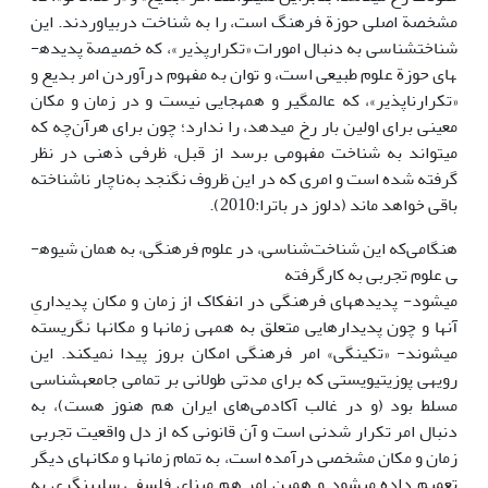
مشخصة اصلی حوزة فرهنگ است، را به شناخت دربیاوردند. این
شناخت­شناسی به دنبال امورات «تکرارپذیر»، که خصیصة پدیده­
های حوزة علوم طبیعی است، و توان به مفهوم درآوردن امر بدیع و
«تکرارناپذیر»، که عالم­گیر و همه­جایی نیست و در زمان و مکان
معینی برای اولین بار رخ می­دهد، را ندارد؛ چون برای هرآن‌چه که
می­تواند به شناخت مفهومی برسد از قبل، ظرفی ذهنی در نظر
گرفته شده است و امری که در این ظروف نگنجد به‌ناچار ناشناخته
باقی خواهد ­ماند (دلوز در باترا:2010).
هنگامی‌که این شناخت‌شناسی، در علوم فرهنگی، به همان شیوه­
ی علوم تجربی به کارگرفته
می­شود- پدیده­های فرهنگی در انفکاک از زمان و مکان پدیداریِ
آن­ها و چون پدیدارهایی متعلق به همه­ی زمان­ها و مکان­ها نگریسته
می­شوند- «تکینگی» امر فرهنگی امکان بروز پیدا نمی­کند. این
رویه­ی پوزیتیویستی که برای مدتی طولانی بر تمامی جامعه­شناسی
مسلط بود (و در غالب آکادمی‌های ایران هم هنوز هست)، به
دنبال امر تکرار شدنی است و آن قانونی که از دل واقعیت تجربی
زمان و مکان مشخصی درآمده است، به تمام زمان­ها و مکان­های دیگر
تعمیم داده می­شود و همین امر هم مبنای فلسفی سلبی­نگری به