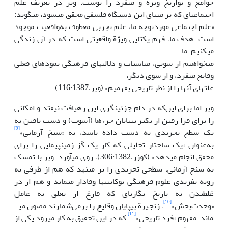
جوامع و تواریخ ویژه و منفرد را نوشت. وبر در تعریف علم
اجتماعی­ای که بر مبنای این دستگاه فلسفی محقق می­شود، می­گوید:
«علم اجتماعی موردتوجه ما، علم تجربی معطوف به‌واقعیت موجود
است. هدف ما، فهم یکتایی ویژة واقعیتی است که در آن زندگی
می­کنیم. ما
می­خواهیم از سویی، مناسبات و دلالت­های فرهنگی نمودهای فعلی
وقایع منفرد، و از سوی دیگر،
علت­های آن­ها را از نظر تاریخی بفهمیم» (وبر،116:1387).
وبر اما برای این‌که در دام جزئی­نگری این رهیافت نیفتد و امکانی
را برای فرا رفتن از تکثر بی­پایان جزء­ها (آشوب) و دست یافتن به
[9]
یک سطح تجریدی به دست داده باشد، به «سنخ آرمانی»
به‌عنوان «یک ساختار تحلیلی که کار یک گز زمین­پیمایی را برای
محقق انجام می­دهد» (کوزر،306:1382)، روی می­آورد. وبر با تمسک
به سنخ آرمانی، سطحی تجریدی را بر می­نهد که هم از طرفی به
رویة تفریدی علوم فرهنگی نوکانتی­ها وفادار می­ماند و هم از در
غلطیدن به تاریخ نگاری­ای که فارغ از تعلق به عامل
[10]
«وحدت‌بخش»
، زنجیرة بی­پایان وقایع را برمی‌شمارند مصون می­
[11]
ماند. مفهوم «فرد تاریخی»
که در این تحقیق به کار می­رود یکی از