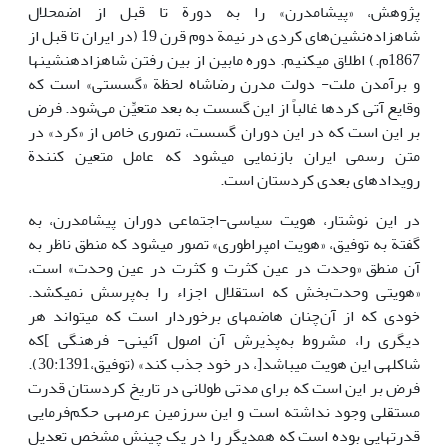
پژوهش، «پیشامدرن» را به دورة تا قبل از اضمحلال
شاهزاده‌نشین‌های کردی در نیمة دوم قرن 19 (در ایران تا قبل از
1867م.) اطلاق می­کنیم. دوره مابین از بین رفتن شاه­زاده­نشین­ها
و برآمدن ملت- دولت مدرن رضاشاه لحظة «گسستی» است که
وقایع آتی کردها غالباً از این گسست به بعد متعیِّن می‌شود. فرض
بر این است که در این دوران گسست، تصوری خاص از «کرد» در
متن رسمی ایران بازنمایی می­شود که عامل متعین کنندة
رویدادهای بعدی کردستان است.
در این نوشتار، هویت سیاسی-اجتماعی دوران پیشامدرن، به
گفتة به توفیق، «هویت امپراطوری» تصور می­شود که منطق ناظر به
آن منطق «وحدت در عین کثرت و کثرت در عین وحدت» است،
«هویتی وحدت‌بخش که استقلال اجزاء را به‌پرسش نمی­کشد.
خودی که از آن‌چنان‌ هاضمه­ای برخوردار است که می­تواند هر
دیگری را، مشروط به‌پذیرش آن اصول آئینی- فرهنگی ]که
شاکله­ی این هویت می­باشد[، در خود جذب کند» (توفیق،30:1391).
فرض بر این است که برای مدتی طولانی در تاریخ کردستان قدرت
مستقلی وجود نداشته است و این سرزمین عرصه­ی حکم‌فرمایی
قدرت­هایی بوده است که هم­دیگر را در یک چینش مشخص تعدیل