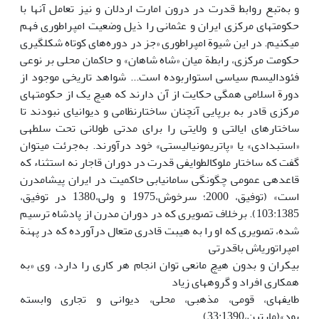
و به‌تبع روابط قدرت در درون امارت اردلان و نیز تعامل آن­ها با
حکومت­های مرکزی ایران و عثمانی را ذیل وضعیت امپراطوری فهم
می­کنیم. در این شیوة امپراطوری «جز در دوره‌های کوتاه شکل­گیری
حکومت مرکزی، رابطة میان «شاه شاهان» و حاکمان محلی بر نوعی
فئودالیسم سیاسی استواربوده است... شواهد تاریخی موجود از
دورة اسلامی همگی حکایت از آن دارند که هیچ یک از حکومت­های
مرکزی قادر به برپایی آن­چنان ساختارنظامی و دیوانی­ای نبودند تا
ساختارهای ایالتی و ولایتی را برای مدتی طولانی تحت سلطه­ی
«استبدادی» یا «پاتریمونیالیستی» خود درآورند. به‌جرئت می­توان
گفت که ساختار ملوک­الطوایفی قدرت در دوران قاجار نه استثناء که
قاعده­ی عمومی چگونگی سامان­یابی حاکمیت در ایران پیشامدرن
است» (توفیق، 2000؛ سرخوش،1975 و ولی،1380 در توفیق،
103:1385). برخلاف تصویری که در دوران مدرن از پادشاه ترسیم
شده، تصویری که او را به هیبت قادری متعال درآورده که در پهنة
امپراتوری­اش باقدرتی
بی­کران و بدون هیچ مانعی توان انجام هر کاری را دارد، وی «به
همکاری افراد و گروه­های زیاد
طایفه­ای، قومی، مذهبی، محلی، دیوانی و تجاری وابسته
بود»(مارتین،33:1390).