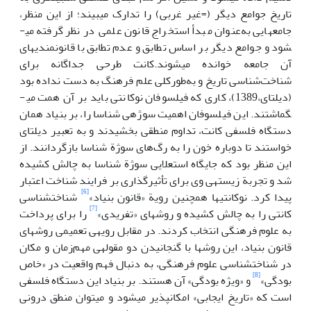
تاریخ جوامع دیگر (=غیر غربی) را تدارک می­بیند؛ از این منظر،
جامعه­ایی به‌عنوان مبدأ استخراج قانون علمی در نظر گرفته می­
شود و جوامع دیگر بر اساس تطابق و عدم تطابق با قانون­مندی­های
آن جامعه خوانده می­شوند.کانت طرحی جداگانه برای
شناخت‌شناسی تاریخ و به‌طورکلی علم فرهنگ به دست نداده بود
(دیلتای،1389)، کاری که فیلسوفان نوکانتی باید بر آن همت می­
گماشتند. این فیلسوفان اهمیت سوژه­ی شناسا را، بر بنیاد همان
دستگاه فلسفی کانت، تداوم منطقی بخشیدند و به تعبیر دیلتای
خواستند تا دوباره خون را به رگ‌های سوژة شناسا بازگردانند. از
این منظر بود که جایگاه استعلایی سوژة شناسا به چالش کشیده
شد و تجربة زیسته­ی وی برای تأثیرگذاری بر فرایند شناخت اعتبار
[6]
پیدا کرد. نوکانتی­ها هم­چنین رویة «قانون بنیاد»
شناخت­شناسی
[7]
کانتی را به چالش کشیده و روش­های «تفریدی»
را برای پرداخت
به علوم فرهنگی انتخاب کردند. در مقابل رویه­ی تعمیمی روش­های
قانون بنیاد، این روش­ها با گنجانیدن دو مقوله­ی مهم‌زمان و مکان
در شناخت­شناسی علوم فرهنگی، به دنبال فهم واقعیت در «خاص
[8]
بودگی»
و «ویژه بودگی» آن هستند. بر بنیاد این دستگاه فلسفی
است که «تاریخ ایجابی» امکان­پذیر می­شود و می­توان منطق درونی