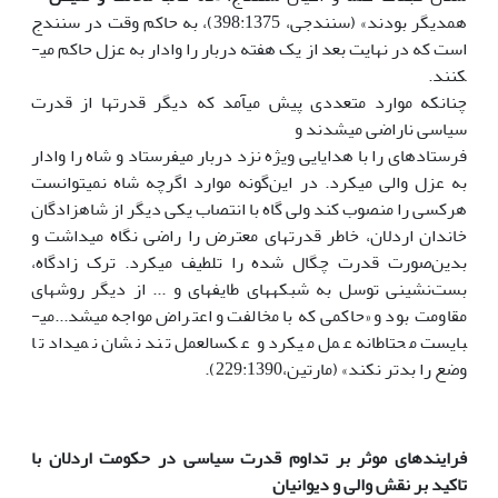
همدیگر بودند» (سنندجی، 398:1375)، به حاکم وقت در سنندج
است که در نهایت بعد از یک هفته دربار را وادار به عزل حاکم می­
کنند.
چنان­که موارد متعددی پیش می­آمد که دیگر قدرت­ها از قدرت
سیاسی ناراضی می­شدند و
فرستاده­ای را با هدایایی ویژه نزد دربار می­فرستاد و شاه را وادار
به عزل والی می­کرد. در این‌گونه موارد اگرچه شاه نمی­توانست
هرکسی را منصوب کند ولی گاه با انتصاب یکی دیگر از شاهزادگان
خاندان اردلان، خاطر قدرت­های معترض را راضی نگاه می­داشت و
بدین‌صورت قدرت چگال شده را تلطیف می­کرد. ترک زادگاه،
بست‌نشینی توسل به شبکه­های طایفه­ای و ... از دیگر روش­های
مقاومت بود و «حاکمی که با مخالفت و اعتراض مواجه می­شد...می­
بایست محتاطانه عمل می­کرد و عکس­العمل تند نشان نمی­داد تا
وضع را بدتر نکند» (مارتین،229:1390).
فرایندهای موثر بر تداوم قدرت سیاسی در حکومت اردلان با
تاکید بر نقش والی و دیوانیان