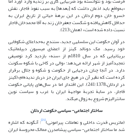
فرصت بود و نتوانسته بود ضربه­ایی کاری بر زندیه وارد آورد اما
«به‌واقع باید اذعان داشت که [بعدها] به سبب نفوذ قاجار، نقش
خسرو خان دوم اردلان در این برهة حیاتی از تاریخ ایران به
حداقل کاهش‌یافته و شکست جعفرخان زند به آقا محمدخان قاجار
نسبت داده شده است» (همان:213).
در آوان حکومت این سلسله­ی جدید، سنندج به‌حداعلای شکوفایی
خود رسید. مک دونالد کینز از اعضای میسیون دیپلماتیک
بریتانیایی که در سال 1810م از «سنه» بازدید کرد توصیفی
تمجیدآمیز از شهر ارائه می‌دهد: «والی در کاخی با شکوه سکونت
دارد. در آن­جا چنان درجه­ایی از حکومت و شکوه و جلال برقرار
کرده است که نظیر آن در هیچ جای ایران جز دربار ندیده‌ام»(کینز
در اردلان،241:1378). این اقتدار اما در سال‌های پایانی حکومت
قاجار، در سایة تجربة مواجهة ایران با غرب و سیاست نوین
سانترالیزم شروع به زوال می­کند.
ساختار اجتماعی- سیاسی حکومت اردلان
[21]
(ماتریس قدرت داخلی و تعاملات پیرامونی)
: آن­گونه که اشاره
شد ما ساختار اجتماعی- سیاسی پیشامدرن ممالک محروسة ایران