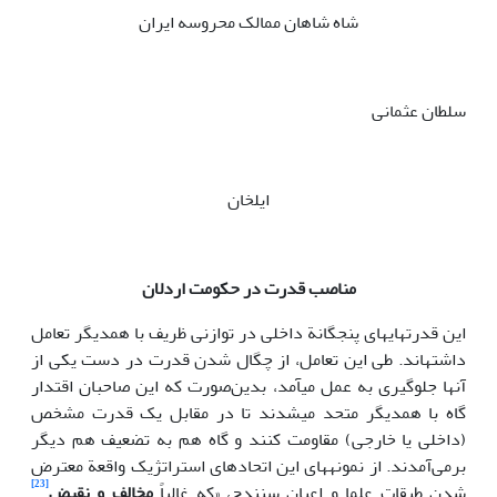
شاه شاهان ممالک محروسه ایران
سلطان عثمانی
ایلخان
مناصب قدرت در حکومت اردلان
این قدرت­های­های پنج­گانة داخلی در توازنی ظریف با همدیگر تعامل
داشته­اند. طی این تعامل، از چگال شدن قدرت در دست یکی از
آن­ها جلوگیری به عمل می­آمد، بدین‌صورت که این صاحبان اقتدار
گاه با همدیگر متحد می­شدند تا در مقابل یک قدرت مشخص
(داخلی یا خارجی) مقاومت کنند و گاه هم به تضعیف هم دیگر
برمی‌آمدند. از نمونه­های این اتحاد­های استراتژیک واقعة معترض
[23]
شدن طبقات علما و اعیان سنندج، «­که غالباً
مخالف و نقیض