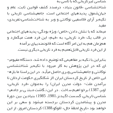
شناسی غیرتاریخی که با تأسی به
شناخت­شناسی «قانون بنیاد» درصدد کشف قوانین ثابت، عام و
جهان‌شمول پدیده­های اجتماعی است، جامعه­شناسی تاریخی با
تکیه‌بر آرای فلاسفه­ی نوکانتی و وبر به شناخت‌شناسی«تفریدی»
مقید
می­ماند که با نشان دادن «خاص/ ویژه بودگی» پدیده­های اجتماعی
در قالب یک «فرد تاریخی» به «فهم» این فرد همت می­گمارد و
هم‌زمان هم به این امر آگاه است که قانون­مندی­های برآمده
از این فرد تاریخی قابل‌تعمیم به فرد تاریخی دیگری نیست.
بنابراین با تکیه ‌بر مفاهیمی که توضیح داده شد، دستگاه مفهومی­
ای که در این پژوهش به کار می­رود با تکیه‌بر شناخت­شناسی
نوکانتی و جامعه­شناسی وبری حاصل می­آید. در این راستا ما بازه­
ایی خاص از تاریخ کردستان ایران (از شکل­گیری حکومت اردلان تا
برآمدن ملت- دولت مدرن ایران) را به‌عنوان «فرد تاریخی»
(وبر،1387) برخواهیم ساخت. در این نگاشت مبتنی بر جامعه­
شناسی تاریخی، گسست (گیدنز،1981، 1985) بنیادین بین دورة
مدرن و پیشامدرن کردستان برجسته می­شود و سعی بر این
خواهد بود «تاریخ لحظة حال» (فوکو،1388) کردستان امروز، از این