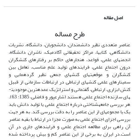
اصل مقاله
طرح مساله
عناصر متعددی نظیر دانشمندان، دانشجویان، دانشگاه، نشریات
دانشگاهی، کتاب­ها، مراکز تحقیقاتی آکادمیک، ناشران دانشگاه،
انجمن­های علمی، قواعد، هنجارها­ی حاکم بر رفتارهای کنشگران
درون اجتماع علمی، فرایند­های تولید علم مناسب، تعامل بین
کنشگران و موقعیت­های کنش­های جمعی نظیر گرد­همایی و
سمینارهای علمی کنش­های­ ارتباطی در ارتباطات سازمانی از قبیل
کنش ابزاری، ارتباطی، گفتمانی و استراتژیک عمده­ترین موجودیت­
های سازنده اجتماع علمی هستند (شارع­پور و فاضلی، 1385: 63).
هر بررسی جامعه­شناختی درباره اجتماع علمی یا تولید دانش باید
یک یا مجموعه­ای از این عناصر را به دقت بررسی کند. به هر جهت
بررسی اجزای اجتماع علمی به صورت مجزا در ارتباط با بقیه عناصر
آن راهی برای مطالعه اجتماع علمی و فرایند­های جاری در آن
است.در ایران به برخی از این عناصر کم و بیش پرداخته شده