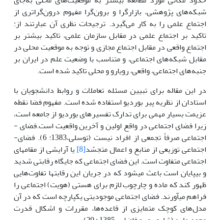
حدود مکانی مورد مطالعه بیشتر به موقعیت‌های محلی به‌جای
شبکه‌های پژوهشی، بازارگرا و برون‌گرا مفهوم درون‌گراتری از
اجتماع علمی را به کار می‌گیرد. ترجیحات نظری آن عبارتند از:
تاکید بر اجتماع علمی در مقابل سازمان علمی، تاکید بیشتر بر
اجتماع واقعی در مقابل اجتماع مجازی و توجه به موقعیت محلی در
مقابل شبکه‌های اجتماعی، و متناسب با وضعیت علم در ایران بر
جنبه‌های اجتماعی، واقعی، رویارو و محلی تاکید شده است.
در این مقاله برای تبیین مسئله تعاملات و روابط دانشجویان با
استادان از نظریه پیر بوردیو استفاده شده است. مفهوم فضا نقطه
عزیمت بسیار مهمی برای تدارک تفسیر­های بوردیو از جامعه است،
ز­یرا­ فضای اجتماعی ­در­ واقع اولین و آخرین واقعیت است.­فضای ­
اجتماعی ­صرفاً ­تجمعی از افراد نیست (توسلی،1383: 6). فضای­
اجتماعی توزیعی از منابع و اعمال متجسّد
[8]
یا آرایشی از مقام­های
اجتماعی متفاوت است. این فضای اجتماعی که جایگاه­ رقابتی شدید
و بی­پایان است باعث می­شود که در جریان این رقابت­ها تفاوت‌ها­یی
ظهور ­کند که ماده و چارچوب لازم برای هستی (هویت) اجتماعی را
فراهم می­آورند. فضای اجتماعی موجودیتی یکپارچه است که در آن
مدل‌های کوچک متمایزی از قاعده­‌ها، مقررات و اشکال قدرت