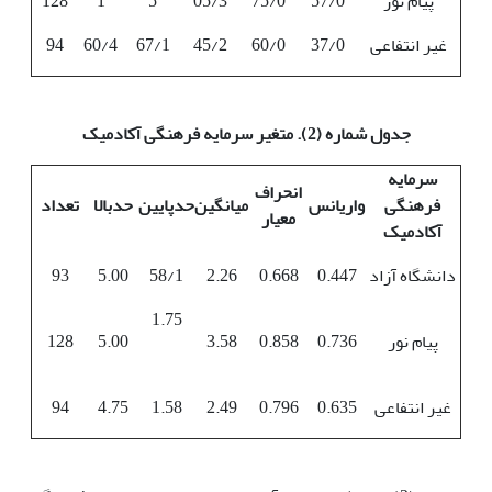
پیام نور
57/0
75/0
05/3
5
1
128
غیر انتفاعی
37/0
60/0
45/2
67/1
60/4
94
جدول شماره (2). متغیر سرمایه فرهنگی آکادمیک
سرمایه
انحراف
فرهنگی
واریانس
میانگین
حدپایین
حدبالا
تعداد
معیار
آکادمیک
دانشگاه آزاد
0.447
0.668
2.26
58/1
5.00
93
1.75
پیام نور
0.736
0.858
3.58
5.00
128
غیر انتفاعی
0.635
0.796
2.49
1.58
4.75
94