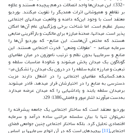
-332). این میدان­‌ها واجد اتصالات درهم پیچیده هستند و علاوه
بر تقاطع و هم­پوشانی اثرات همدیگر را تقویت می­کنند. بوردیو
معتقد است با وجود این‌که دامنه و واقعیت میدان­های اجتماعی
بسیار عظیم است، اما شناخت برخی ویژگی­های عام آن‌ها امکان
پذیر است. میدان­ها، صحنة مبارزه برای مالکیت و باز­آفرینی منابعی
هستند که مختص آن‌هاست. این منابع- که بوردیو آن‌ها را
سرمایه می­نامد - "مقولات وضعی" قدرت اجتماعی هستند. این
منابع و سرمایه­ها بدون نظم و ترتیب ناموزون در میان مقام­های
گوناگون یک میدان پخش می­شوند و شالودة مناسبات سلطه و
تبعیت و مبارزه علیه سلطه را در درون یک میدان را تشکیل می­
دهد.کسانی­که مقام­های اجتماعی را­ در اشغال دارند مزیت
دسترسی به منابع را در اختیارشان قرار می­دهد، قادر می­شوند
برمیدان سلطه یابند و پاداش­هایی را که میدان عرضه می­دارد
به‌دست­ می­آورند (شارع­پور و فاضلی،1386: 29(.
بوردیو معتقد است که ساختار اجتماعی یک جامعه پیشرفته را
نمی‌توان تنها با بیان سلسله مراتبی ساده درآمد و سرمایه
اقتصادی تحلیل کرد. بلکه ساختار اجتماعی چنین جوامعی فضای
اجتماعی
[11]
پیچیده­ای است که در آن انواع سرمایه­ها بر اساس