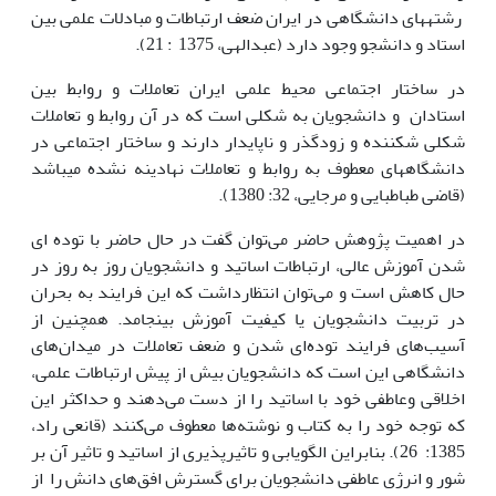
رشته­های دانشگاهی در ایران ضعف ارتباطات و مبادلات علمی بین
استاد و دانشجو وجود دارد (عبدالهی، 1375 : 21).
در ساختار اجتماعی محیط علمی ایران تعاملات و روابط بین
استادان و دانشجویان به شکلی است که در آن روابط و تعاملات
شکلی شکننده و زودگذر و ناپایدار دارند و ساختار اجتماعی در
دانشگاه­های معطوف به­ روابط و تعاملات نهادینه نشده می­باشد
(قاضی طباطبایی و مرجایی، 32: 1380).
در اهمیت پژوهش حاضر می‌توان گفت در حال حاضر با توده ای
شدن آموزش عالی، ارتباطات اساتید و دانشجویان روز به روز در
حال کاهش است و می‌توان انتظارداشت که این فرایند به بحران
در تربیت دانشجویان یا کیفیت آموزش بینجامد. همچنین از
آسیب‌های فرایند توده‌ای شدن و ضعف تعاملات در میدان‌های
دانشگاهی این است که دانشجویان بیش از پیش ارتباطات علمی،
اخلاقی وعاطفی خود با اساتید را از دست می‌دهند و حداکثر این
که توجه خود را به کتاب و نوشته‌ها معطوف می‌کنند (قانعی راد،
1385: 26). بنابراین الگویابی و تاثیرپذیری از اساتید و تاثیر آن بر
شور و انرژی عاطفی دانشجویان برای گسترش افق‌های دانش را از