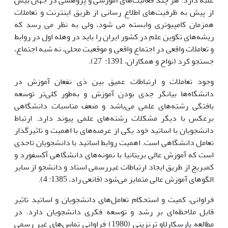
غلبه دارد. هر چند فعالیت‌های آموزشی و پژوهشی در جهان بیش
از پیش به ظرفیت‌های اطلاع رسانی از طریق اینترنت و تعاملات
همزمان کامپیوتری وابسته می شود، ولی به نظر می رسد که
ریشه‌های تکوین علم در کشور ایران را باید در وهله اول در روابط
و تعاملات واقعی در اجتماع واقعی و موقعیت محلی، نه شبه اجتماع،
جستجو کرد (نواح و همکاران، 1391: 27).
وجود تعاملات و ارتباطات عمیق بین ذی نفعان آموزش در
دانشگاه‌ها بیانگر جدی بودن آموزش و به‌طور کلی‌تر توسعه
یافتگی رشته‌های علمی می‌باشد و ضعف مناسبات دانشگاهی
برعکس با دیگر مشکلات رشته‌های علمی پیوند دارد. ارتباط
دانشجویان با اساتید خود یکی از عرصه‌های با اهمیت و تاثیرگذار
تعامل دانشگاهی است. اهمیت روابط اساتید با دانشجویان تاحدی
است که آموزش عالی بریتانیا با نمونه‌های دانشگاهی آکسفورد و
کمبریج از طریق ایجاد ارتباطات غیررسمی استاد و دانشجو از سایر
الگوهای آموزش عالی متمایز می‌شود (قانعی راد، 1385: 4).
فراوانی، کمیت و استحکام تعامل‌های دانشجویان و اساتید تاثیر
قابل ملاحظه‌ای بر رشد و توسعه فکری دانشجویان دارد. در
مطالعه پارسکارلاو ترنزینی (1980) فراوانی تماس‌های غیر رسمی