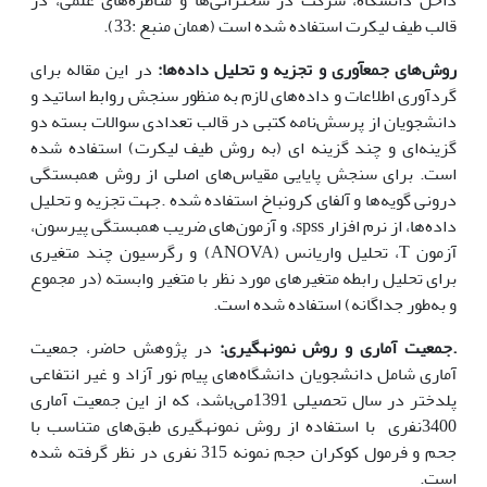
داخل دانشگاه، شرکت در سخنرانی‌ها و مناظره‌های علمی، در
قالب طیف لیکرت استفاده شده است (همان منبع :33).
روش‌های جمع­آوری و تجزیه و تحلیل داده‌‌ها:
در این مقاله برای
گردآوری اطلاعات و داده‌های لازم به منظور سنجش روابط اساتید و
دانشجویان از پرسش‌نامه کتبی در قالب تعدادی سوالات بسته دو
گزینه‌ای و چند گزینه ای (به روش طیف لیکرت) استفاده شده
است.‌ برای سنجش پایایی مقیاس‌های اصلی از روش همبستگی
درونی گویه‌ها و آلفای کرونباخ استفاده شده .جهت تجزیه و تحلیل
داده‌ها، از نرم افزار spss، و آزمون‌های ضریب همبستگی پیرسون،
آزمون T، تحلیل واریانس (ANOVA) و رگرسیون چند متغیری
برای تحلیل رابطه متغیرهای مورد نظر با متغیر وابسته (در مجموع
و به‌طور جداگانه) استفاده شده است.
.جمعیت آماری و روش نمونه­گیری:
در پژوهش حاضر، جمعیت
آماری شامل دانشجویان دانشگاه‌های پیام نور آزاد و غیر انتفاعی
پلدختر در سال تحصیلی 1391می‌باشد، که از این جمعیت آماری
3400نفری با استفاده از روش نمونه­گیری طبق‌های متناسب با
جحم و فرمول کوکران حجم نمونه 315 نفری در نظر گرفته شده
است.