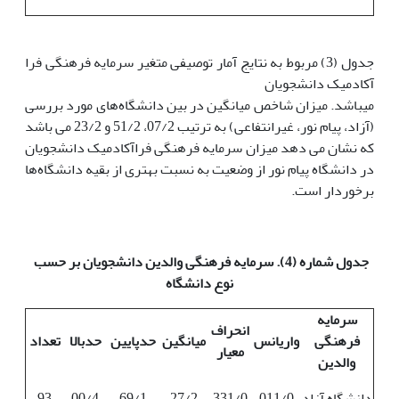
جدول (3) مربوط به نتایج آمار توصیفی متغیر سرمایه فرهنگی فرا
آکادمیک دانشجویان
می­باشد. میزان شاخص میانگین در بین دانشگاه‌های مورد بررسی
(آزاد، پیام نور، غیرانتفاعی) به ترتیب 07/2، 51/2 و 23/2 می باشد
که نشان می دهد میزان سرمایه فرهنگی فراآکادمیک دانشجویان
در دانشگاه پیام نور از وضعیت به نسبت بهتری از بقیه دانشگاه‌ها
برخوردار است.
جدول شماره (4). سرمایه فرهنگی والدین دانشجویان بر حسب
نوع دانشگاه
سرمایه
انحراف
فرهنگی
واریانس
میانگین
حدپایین
حدبالا
تعداد
معیار
والدین
دانشگاه آزاد
011/0
331/0
27/2
69/1
00/4
93