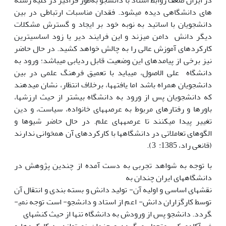
در ایران ضعف روابط استاد با دانشجو به‌طور فراگیر در کلیه رشته­‌
های دانشگاهی دیده می­شود. فقدان مناسبات ارتباطی در بین
دانشجویان با اساتید به نوبه خود بر ایجاد و گسترش مشکلات
دیگر دانش دامن می­زند و این فرایند دیر یا زود اساسی­ترین
کارکردهای آموزش عالی را به چالش خواهد کشید. در حال حاضر
نیز برخی از پیامدهای این وضعیت قابل ردیابی می­باشد؛ ورود به
دانشگاه علی الاصول، می­باید با تعمیق فرهنگ علمی در بین
دانشجویان همراه باشد اما یافته­ها، برخلاف انتظار، نشان می­دهند
که دانشجویان پس از ورود به دانشگاه بیشتر از حیث ارزش­ها،
باورها و رفتارهای مربوط به عرصه­های خانواده، سیاست، و دین
تغییر پیدا می­کنند تا عرصه­های علم. در حال حاضر شیو­ها و
الگوهای تعاملاتی در دانشگاه­ها با کارکردهای آن همخوانی ندارند
(قانعی راد، 1385: 3).
با توجه به شواهد تجربی به دست آمده از چندین پژوهش در
دانشگاه­های ایران چندان به
نقش­های اساسی و اولیه آن- تولید دانش و بسته بندی و انتقال آن
توسط کارگزاران دانش- اعم از استاد و دانشجو- است توجه نمی­
گردد. دانشجو پس از ورودش به دانشگاه تنها از حیث کنش
های