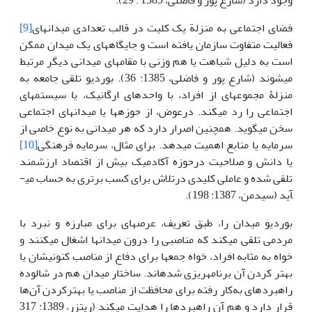
وجود دارد (شارع پور و­ فاضلی، 1385 : 29).
فضای اجتماعی به منزلة یک کلیت در قالب تعدادی میدان­های
[9]
فعالیت متفاوت سازمان یافته است و جایگاه­های یک میدان ممکن
است به دلیل شباهت یا هم ­وزنی با مقام­های میدانی دیگر مرتبط
می­شوند (شارع پور و فاضلی، 1385: 36). بوردیو تلقی جامعه به
منزلۀ مجموعه­ای از افراد، با واحدهای ارگانیک، یا سیستم­های
اجتماعی را رد می­کند. در­عوض، از حوزه­ها یا میدان­های اجتماعی
سخن می­گوید. همچنین اصرار دارد که هر میدانی به نوع خاصی از
سرمایه یا منابع اهمیت می­دهد. برای مثال، سرمایه فرهنگی
[10]
یا دانش و صلاحیت درحوزه آکادمیک بیش از اقتصاد ارزشمند
تلقی شده و عاملی کلیدی درتلاش برای کسب برتری به حساب می­
آید (سیدمن، 1387: 198).
بوردیو میدان را، طبق تعریف، عرصه­ای برای مبارزه و نبرد با
مردمی تلقی می­کند که مناصبی را درون میدان­ها اشغال می­کنند و
خواه به مثابه افراد، خواه جمع­ها برای دفاع از مناصب کنونی­شان یا
بهتر کردن آن برنامه­ریزی شده­اند. ساختار میدان هم در شالوده
راهبرد­های به‌کار رفته برای محافظت از مناصب یا بهتر­کردن آن‌ها
قرار دارد و هم آن راهبرد­ها را هدایت می­کند (ریتزر، 1389: 317