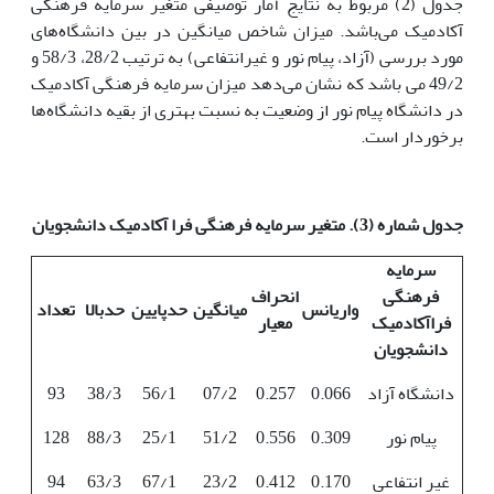
جدول (2) مربوط به نتایج آمار توصیفی متغیر سرمایه فرهنگی
آکادمیک می‌باشد. میزان شاخص میانگین در بین دانشگاه‌های
مورد بررسی (آزاد، پیام نور و غیرانتفاعی) به ترتیب 28/2، 58/3 و
49/2 می باشد که نشان می‌دهد میزان سرمایه فرهنگی آکادمیک
در دانشگاه پیام نور از وضعیت به نسبت بهتری از بقیه دانشگاه‌ها
برخوردار است.
جدول شماره (3). متغیر سرمایه فرهنگی فرا آکادمیک دانشجویان
سرمایه
فرهنگی
انحراف
واریانس
میانگین
حدپایین
حدبالا
تعداد
فراآکادمیک
معیار
دانشجویان
دانشگاه آزاد
0.066
0.257
07/2
56/1
38/3
93
پیام نور
0.309
0.556
51/2
25/1
88/3
128
غیر انتفاعی
0.170
0.412
23/2
67/1
63/3
94