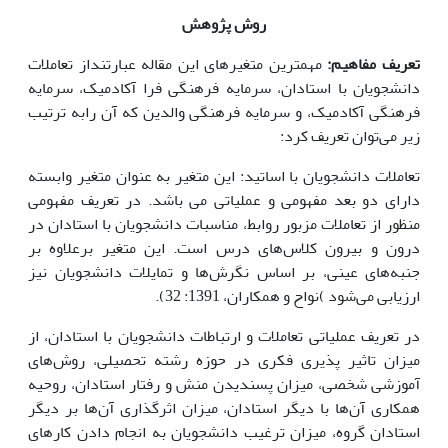
روش پژوهش
تعریف مفاهیم:
مهمترین متغیرهای این مقاله عبارتنداز تعاملات
دانشجویان با استادان، سرمایه فرهنگی فرا آکادمیک، سرمایه
فرهنگی آکادمیک، و سرمایه فرهنگی والدین که آن رابه ترتیب
زیر می‌توان تعریف کرد:
تعاملات دانشجویان با اساتید: این متغیر به عنوان متغیر وابسته
دارای دو بعد مفهومی و عملیاتی می باشد. در تعریف مفهومی
منظور از تعاملات مزبور روابط، مناسبات دانشجویان با استادان در
درون و بیرون کلاس‌های درس است. این متغیر برعلاوه بر
جنبه‌های عینی، بر اساس نگرش‌ها و تمایلات دانشجویان نیز
ارزیابی می‌شود )نواح و همکاران، 1391: 32).
در تعریف عملیاتی تعاملات و ارتباطات دانشجویان با استادان، از
میزان تاثیر پذیری فکری در حوزه رشته تحصیلی، روش‌های
آموزشی شخصی، میزان پسندیدن منش و رفتار استادان، روحیه
همکاری آن‌ها با دیگر استادان، میزان اثرگذاری آن‌ها بر دیگر
استادان گروه، میزان ترغیب دانشجویان به انجام دادن کارهای