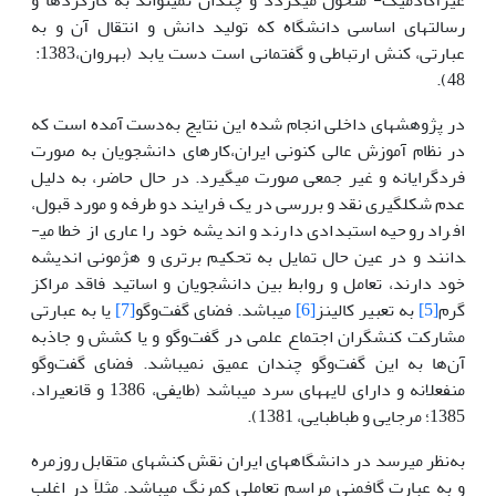
غیر­آکادمیک- متحول می­گردد و چندان نمی­تواند به کارکرد­ها و
رسالت­های اساسی دانشگاه که تولید دانش و انتقال آن و به
عبارتی، کنش ارتباطی و گفتمانی است دست یابد (بهروان،1383:
48).
در پژوهش­های داخلی انجام شده این نتایج به‌دست آمده است که
در نظام آموزش عالی کنونی ایران،کارهای دانشجویان به صورت
فرد­گرایانه و غیر جمعی صورت می­گیرد. در حال حاضر، به­ دلیل
عدم شکل­گیری نقد و بررسی در یک فرایند دو طرفه و مورد قبول،
افراد روحیه استبدادی دارند و اندیشه خود را عاری از خطا می­
دانند و در عین حال تمایل به تحکیم برتری و هژمونی اندیشه
خود دارند، تعامل و روابط بین دانشجویان و اساتید فاقد مراکز
گرم
[5]
به تعبیر کالینز
[6]
می­باشد. فضای گفت‌وگو
[7]
یا به عبارتی
مشارکت کنشگران اجتماع علمی در گفت‌وگو و یا کشش و جاذبه
آن‌ها به این گفت‌وگو چندان عمیق نمی­باشد. فضای گفت‌وگو
منفعلانه و دارای لایه­های سرد می­باشد (طایفی، 1386 و­ قانعی­راد،
1385؛ مرجایی و طباطبایی، 1381).
به‌نظر می­رسد در دانشگاه­های ایران نقش کنش­های متقابل روزمره
و به عبارت گافمنی مراسم تعاملی کم­رنگ می­باشد. مثلاَ در اغلب