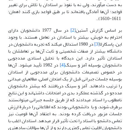
به دست می­آورند، ولی نه با نفوذ بر استادان یا تلاش برای تغییر
قواعد؛ آن‌ها آمادگی یافته‌اند تا بر طبق قواعد بازی کنند (همان:
1611-1610)..
بر اساس گزارش آستین
[2]
در سال 1977 دانشجویان دارای
احترام به خویش، بیشتر با استادان در تعامل هستند. با وجود
این، پاسکارلا
[3]
در 1980 استدلال می­کند که تجربه دانشجویان در
دانشگاه بیشتر از صفات شخصیتی و ثابت آن‌ها بر تعاملشان با
استادان تأثیر دارد. این دیدگاه با تحلیل اسنادی مددجویی
دانشجویان بوسیله آمز و سینگ
[4]
در 1982 تأیید می­شود. آن‌ها
در خصوص تصمیمات دانشجویان برای مددجویی از استادان
بوسیله جلسات جبرانی قبل از یک امتحان اصلی، مطالعه­ای میدانی
را ترتیب داده­اند. آمز و سینگ دریافتند که بیشتر دانشجویان
مددجو در گذشته عملکرد بدی در امتحانات داشته­اند و این نتایج
نامطلوب را اسناد می­دادند که از طریق جلسه جبرانی می­توانستند
برطرف شوند، و یا دانشجویانی بودند که اطلاعاتی را دربارة ارزش
جلسات مزبور دریافت کرده بودند. به اعتقاد آن‌ها قومیت نیز
تماس دانشجو با استاد را تحت تأثیر قرار می­دهد. استادان اغلب با
دانشجویان اقلیت تماس کمتری دارند و از آن‌ها سؤالات ساده­تری