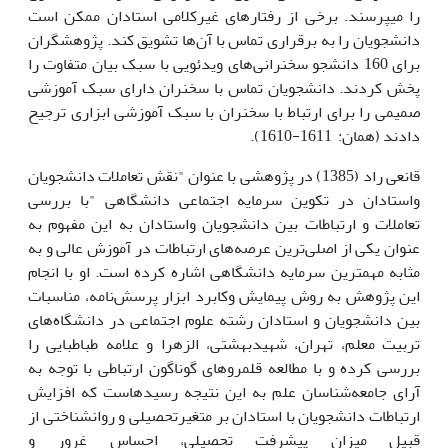
را می­پرسند. برخی از رفتار‌های غیرکلامی استادان ممکن است
دانشجویان را به برقراری تماس با آن‌ها تشویق کند. پژوهشگران
برای 160 دانشجو سخنرانی‌‌های ویدئویی با سبک بیان متفاوت را
پخش کردند. دانشجویان تماس با سخنران دارای سبک آموزشی
صمیمی را برای ارتباط با سخنران با سبک آموزشی ابزاری ترجیح
دادند (همان: 1611-1610).
قانعی راد (1385) در پژوهشی با عنوان "نقش تعاملات دانشجویان
واستادان در تکوین سرمایه اجتماعی دانشگاهی "با بررسی
تعاملات و ارتباطات بین دانشجویان واستادان به این مفهوم به
عنوان یکی از اصلی‌ترین عرصه‌های ارتباطات در آموزش عالی و به
مثابه مهمترین سرمایه دانشگاهی اشاره کرده است. او با انجام
این پژوهش به روش پیمایش وکابرد ابزار پرسش‌نامه، مناسبات
بین دانشجویان و استادان رشته علوم اجتماعی در دانشگاه‌های
تربیت معلم، تهران، شهیدبهشتی، الزهرا و علامه طباطبایی را
بررسی کرده و با مطالعه قلمروهای گوناگون ارتباطی با توجه به
آرای جامعه‌شناسان علم به این نتیجه رسیدهاست که افزایش
ارتباطات دانشجویان با استادان بر متغیرتحصیلی و روانشناختی از
قبیل میزان پیشرفت تحصیلی، احساس غرور و