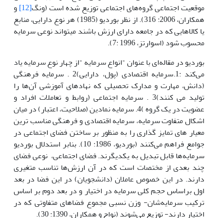
موقعیت اجتماعی گروه‌های اجتماعی توزیع شده است (ونگ
[12]
و
همکاران، 2006: 316). از نظر بوردیو (1985) هر نوع دارایی، منابع
یا کالاهایی که در جامعه دارای ارزش باشند می­تواند نوعی سرمایه
محسوب شود (اسوارتز، 1996 :7).
بوردیو در مقاله‌ای با عنوان "انواع سرمایه "از چهار نوع سرمایه یاد
می‌کند :1.سرمایه اقتصادی (پول، دارایی)2 . سرمایه فرهنگی
(دانش، مهارت و مدارک تحصیلی که نهادهای آموزشی آن‌ها را
تولید می کنند)3 . سرمایه اجتماعی (روابط و تعاملات افراد و
عضویت در یک گروه )4. سرمایه نمادین (صلاحیت، اعتبار) در میان
اشکال متفاوت سرمایه، سرمایه اقتصادی و فرهنگی مناسب ترین
معیار های تمایز گذاری را به منظور بر ساختن فضای اجتماعی در
جوامع فراهم می‌کنند (بوردیو، 1986: 10). بنابر استدلال بوردیو
سرمایه‌ها قابل تبدیل به یکدیگرند. فضای اجتماعی، نوعی فضای
چند بعدی از مختصات است که در آن ارزش‌ها تناسب متغیری
دارند. در این خصوص عاملان (دانشجویان) در این فضا در بعد
اول براساس حجم کلی سرمایه در اختیار و در بعد دوم بر اساس
ترکیب سرمایه‌شان- وزن نسبی مجموع فضاهای متفاوتی که در
اختیار دارند- توزیع می‌شوند (نواح و همکاران، 1390: 30).