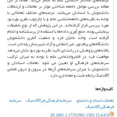
عرصه‌های ساختار اجتماعی علم به شمار می‌آید. هدف از این
مقاله بررسی عوامل جامعه شناختی موثر بر تعاملات و ارتباطات
دانشجویان با استادان می‌باشد. عرصه‌های مختلف تعاملاتی با
توجه به نظریه‌های جامعه‌شناسی علم و با چارچوب نظری بوردیو،
مورد بررسی قرار گرفته‌اند. در این پژوهش که از نوع تحقیقات
پیمایشی بوده، جمع آوری داده‌ها با استفاده از پرسشنامه و انجام
گرفته است. واحد تحلیل فرد و جمعیت آماری دانشجویان
دانشگاه‌های پیام نور، غیر انتفاعی و آزاد شهرستان پلدختر است.
یافته‌های پژوهـش در راستـای تائید نظـریه بوردیو نشان می‌دهد
موقعیت فرد در قلمرواجتماعی علم با توجه به میزان ترکیب
سرمایه‌های فرهنگی او تعیین می شود .تعاملات استادان و
دانشجویان با میزان سرمایه‌های آن‌ها در بیرون و درون فضای
آکادمیک رابطه مثبت و معناداری دارد.
کلیدواژه‌ها
تعاملات استاد و دانشجو
سرمایه فرهنگی فراآکادمیک
سرمایه
فرهنگی آکادمیک
20.1001.1.17351901.1393.15.4.6.9