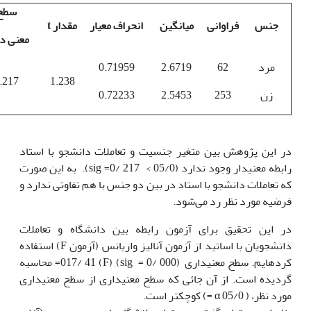
سطح
جنس
فراوانی
میانگین
انحراف معیار
مقدار
t
معنی د
مرد
62
2.6719
0.71959
.217
1.238
زن
253
2.5453
0.72233
در این پژوهش بین متغیر جنسیت و تعاملات دانشجو با استاد
رابطه معنی­دار وجود ندارد (05/0 > 217 /0= sig). به این صورت
که تعاملات دانشجو با استاد در بین دو جنس با هم تفاوتی ندارد و
فرضیه مورد نظر رد می‌شود.
در این تحقیق برای آزمون رابطه بین دانشگاه و تعاملات
دانشجویان با اساتید از آزمون آنالیز واریانس (آزمون F) استفاده
کرده­ایم. سطح معنی­داری (000 /0 = sig), (017/ 41 (F= محاسبه
گردیده است. از آن جائی که سطح معنی­داری از سطح معنی­داری
مورد نظر، ( 05/0 α =) کوچکتر است.