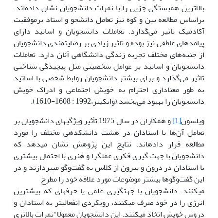
بالاترین همبستگی جزیی را با نمرات دانشجویان نشان داده‌اند.
براساس مطالعه بین و کوه نیز تعامل دانشجو و استاد برموفقیت
آکادمیک تاثیر می‌گذارد. تعاملات دانشجویان و اساتید دارای
پیامدهای عاطفی نیز بوده و تاثیر زیادی بر رضایتمندی دانشجویان
از جنبه‌های مختلف تجربه زندگی دانشگاهی آنان دارد. تعاملات
دانشجویان و اساتید بر عوامل شخصیتی مثل پیچیدگی شناختی
تاثیر می‌گذارد و برای بیشتر دانشجویان روابط شخصی با اساتید
به طور معناداری احترام به خویش اجتماعی و ادراک خویش
دانشجویان را بهبود می‌بخشد (واتکینز،1992 : 1608-1610).
ویلسون
[1]
و همکاران در سال 1975 تأثیر ویژگی­های دانشجویان بر
تعامل آن‌ها با استادان در هشت دانشکده­ی مختلف را مورد
مطالعه قرار داده­اند. نتایج این پژوهش نشان می­دهد که
دانشجویان با جهت گیری فکری عمل­گرا و هنری با احتمال بیشتری
با استادان در درون و بیرون از کلاس به گفت‌وگو می­پردازند و در
این گفت‌وگوها بیشتر موضوعات مورد علاقه خود را مطرح
می­کنند. دانشجویان با جهت­گیری علمی یا حرفه­ای که بیشترین
انرژی را در خود صرف می­کنند، رویکردی انفعالی­تر به استادان و
دروس خویش اتخاذ می­کنند. این دانشجویان معمولا"نمرات بالاتری