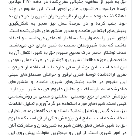
حق به شهر از مفاهیم جنجالی مطرح‌شده در دهة ۱۹۷۰ میلادی
توسط فیلسوف فرانسوی، هنری لوفور است. این مفهوم در چند
دهة گذشته توجه بسیاری از نظریه‌پردازان شهری را در جهان به
خود جلب کرده و در عرصة عمل نیز منجر به شکل‌گیری
جنبش‌های اجتماعی متعدد و صدور منشورهای قانونی شده است.
لوفور شهر را به‌عنوان یک ساختار اجتماعی می‌دانست و اعتقاد
داشت که تمام شهروندان نسبت به شهر دارای حق می‌باشند.
هدف نوشتار حاضر درک صحیح مفهوم حق به شهر، انتقال آن به
متخصصان حوزه مطالعات شهری و کوشش در جهت عملی نمودن
این ایده است. این نوشتار سعی دارد تا با استفاده از چارچوب
نظری ارائه‌شده توسط هنری لوفور و خوانش مصداق‌های عینی
این مفهوم در قالب جنبش‌های شهری متعدد و منشورهای
صادرشده، به بازشناخت و تحلیل مفهوم حق به شهر ‌ بپردازد.
پژوهش حاضر از نوع توصیفی- تحلیلی و مبتنی بر روش‌شناسی
کیفی است. شیوه‌های مورد استفاده در گردآوری و تحلیل اطلاعات
نیز، سند گزینی و تحلیل تماتیک اسناد و دیدگاه‌های صاحب‌نظران
انتخاب شده است. نتایج این پژوهش حاکی از آن است که مفهوم
حق به شهر، شامل تعلق یافتن شهر به شهروندان و مشارکت آنان
در امور شهری است. از این رو مهم‌ترین مقولات پیش روی این