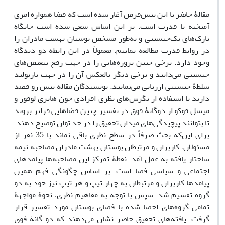
مقالۀ حاضر با این پیش‌فرض آغاز شده است که فضا همواره امری
آمیخته با قدرت است. بر این اساس سعی شده است جایگاه
پارک‌های تک‌جنسیتی و به‌طور مشخص بوستان بهشت مادران را
در روابط قدرت مطالعه نماییم. معمولاً در این رابطه دو دیدگاه
وجود دارد. برخی چنین پروژه‌هایی را در جهت رفع تبعیض‌های
جنسیتی می‌دانند و برخی دیگر بالعکس آن را در جهت بازتولید
سلطۀ جنسیتی ارزیابی می‌نمایند. نویسندگان مقالة پیش رو قصد
دارند با استفاده از نگرش‌های نظری افرادی چون هانری لوفور و
میشل فوکو از دوگانۀ فوق در تفسیر چنین فضاهایی فراتر بروند
تا بتوانند پیچیدگی‌های میدان تحقیق را در حد توان توضیح دهند.
برای این‌که بحث صرفاً در سطح نظری باقی نماند با 35 نفر از
مسئولان، کاربران و مرتبطان بوستان بهشت مادران مصاحبه نیمه
ساختار یافته به عمل آمد. نقطۀ تمرکز این مصاحبه‌ها پیامدهای
اجتماعی و سیاسی فضا است. بر اساس چگونگی فهم همین
پیامدها کاربران و مرتبطان به چهار تیپ و هر تیپ نیز خود به دو
گروه تقسیم شد. سپس با توجه به مفاهیم نظری، نحوۀ مواجهۀ
تمامی گروه‌های احصا شده با فضای بوستان مورد تفسیر قرار
گرفت. یافته‌های تحقیق حاضر نشان می‌دهند که دو گانۀ فوق