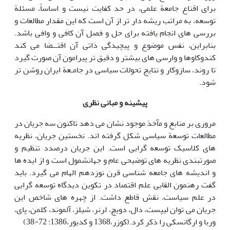
برای اقناع جامعة علمی، در حد کفایت نیست و اساساً، مسئلة
توسعه، به مراتب ریشه دار تر از آن است که این مقدار مطالعات و
بررسی های انجام یافته برای حل و فصل آن کافی و وافی باشد.
بنابراین، نفس موضوع و پیچیدگی ذاتی آن اقتــضا می کند
کندوکاوها و وارسی های بیشتر و دقیق تر پیرامون آن صورت گیرد
تا روند، سازوکار و نتایج تحولات سیاسی در جامـعة ایران روشن تر
شود.
پیشینه و مبانی نظری
مروری بر منابع و مآخذ موجود نشان می دهد تاکنون سه جریان در
مطالعات توسعة سیاسی شکل گرفته اند. نخستین جریان، نظریه
های کلاسیک توسعه گرایی است. این جریان درصدد تنظیم و
صورتبندی نظریه های توضیحی عام و جهانشمول است و از ایده ها
و اندیشه های جامعه شناسی قرن نوزدهم الهام می گیرد. باید
گفت رهنمون القایی علم اقتصاد در تکوین دیدگاه توسعه گرایی
در علم سیاست، نقش قاطع داشت. از چهره های شاخص این
جریان می توان لیپست، دال، دویچ، لرنر، شیلز، آلموند، کلمن، پای،
وربا و ارگانسکی را ذکر کرد.(کوزر،1368 و کدیور،1386: 72-38)