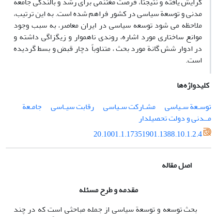
گرایش یافته و نتیجتاً، فرصت مغتنمی برای رشد و بالندگی جامعة
مدنی و توسعة سیاسی در کشور فراهم شده است. به این ترتیب،
ملاحظه می شود توسعه سیاسی در ایران معاصر، به سبب وجود
موانع ساختاری مورد اشاره، روندی ناهموار و زیگزاگی داشته و
در ادوار شش گانة مورد بحث ، متناوباً دچار قبض و بسط گردیده
است.
کلیدواژه‌ها
توسـعة سـیاسی
مشـارکت سـیاسی
رقابت سیـاسی
جامـعة
مــدنی و دولت تحصیلدار
20.1001.1.17351901.1388.10.1.2.4
اصل مقاله
مقدمه و طرح مسئله
بحث توسعه و توسعة سیاسی از جمله مباحثی است که در چند