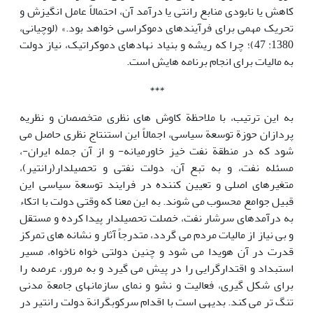
کاهش یا نابودی منابع رانتی یا درآمد آن، احتمالاً عامل انگیزش و
تحریک مهمی برای فرآیندهای دموکراسی خواهد بود.» (لوچیانی،
1380: 47)؛ چرا که ریشه و بنیاد نهادهای دموکراتیک، نیاز دولت
به مالیات برای انجام برنامه هایش است.
***
به این ترتیب، با ملاحظة کاوش های نظری متخصصان و نظریه
پردازان حوزة توسعة سیاسی، اجمالاً این استنتاج نظری حاصل می
شود که در منطقة نفت خیز خاورمیانه- و از آن جمله ایران-،
مسئله نفت، و به تبع آن، دولت نفتی و تحصیلدار(رانتیر)،
متغیرهای اصلی و تعیین کننده در فرایند توسعة سیاسی این
قبیل جوامع محسوب می شوند. به این معنا که وقتی دولت با اتکاء
به درآمدهای سرشار نفت، خصلت تحصیلدار پیدا کرده و مستقل
و بی نیاز از مالیات مردم می گردد، متدرجاً آثار و نشانه های تمرکز
قدرت در آن هویدا می شود و چنین دولتی خواه ناخواه، مسیر
استبداد و اقتدارگرایی را در پیش می گیرد و به مرور، عرصه را
برای شکل گیری، فعالیت و نشو و نمای سازمانهای جامعة مدنی
تنگ تر می کند. بدیهی است با اقدام سرکوبگرانة دولت رانتیر در