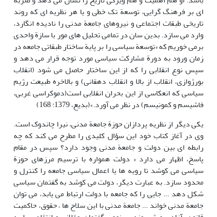
باشد. او هم اهمیت و هم ویژگی تاریخ را نشان می دهد و ضربه
ای بر فرهنگ گرایی، توسعة تک خطی و یا هر نظریه ای که روند
تاریخی طبقات اجتماعی و نیروهای جامعة مدنی را نادیده انگارد،
وارد می سازد. بدین سان در تمامی تحلیل های مور با سازة واحدی
برمی خوریم که «توسعة سیاسی را بر پایة ساختار طبقاتی جامعه در
زمان ورود به دورة مشارکت سیاسی مورد توجه قرار می دهد و
سپس نوع انقلابی را که از این ساختار حاصل می شود (انقلاب
بورژوازی، انقلاب از بالا و انقلاب دهقانی) و بالاخره طبیعت رژیم
سیاسی که انعکاسی از این بحران انقلابی است(دموکراسی غربی،
فاشیسم و کمونیسم) در نظر می آورد.»(بدیع، 1379: 168)
یکی دیگر از نظریه پردازان حوزة جامعة مدنی، نیرا چاندوک است.
وی در آغاز کتاب خود این سؤال کلیدی را مطرح می کند که چه
رابطه ای بین دولت و جامعة مدنی وجود دارد؟ سپس در مقام
پاسخ، اظهار می دارد « دولت همواره با ترسیم مرزهای حوزة
سیاسی می کوشد تا رویه ها یا اعمال سیاسی جامعه را کنترل و
محدود سازد. به عبارت دیگر، دولت می کوشد به گفتمان سیاسی
شکل دهد ... جایی را که جامعه با دولت ارتباط می یابد، می توان
جامعة مدنی خواند ... جامعة مدنی با این سلاح ها – حقوق، حاکمیت