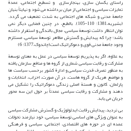
راستای یکسان سازی، بهنجارسازی و تسطیح اجتماعی، عمدة
تمایزات سیاسی و اجتماعی از میان برداشته می شود و نهایتاً بنیان
جامعة مدنی و شبکه های اجتماعی به شدت تضعیف می گردد.
(بشیریه،1381: 110-105). بالطبع، در چنین فضایی دیگر نمی
توان انتظار داشت توسعة سیاسی، مجال بالندگی و استقرار داشته
باشد؛ چرا که پیدایش و گسترش مظاهر توسعة سیاسی، مستلزم
وجود جامعة مدنی قوی و دموکراتیک است(چاندوک،1377: 6)
به علاوه، اگر به پذیریم توسعة سیاسی در عمل به معنای توسعة
مشارکت و رقابت سیاسی شماری از گروه ها و منافع سازمان یافته
به منظور تصرف قدرت سیاسی و ادارة کشور برحسب سیاست ها
و مواضع هریک از گروه هاست، در آن صورت، احزاب، انتخابات و
پارلمان، کانون و هستة اصلی زندگی دموکراتیک را تشکیل می
دهند و مشارکت و رقابت سیاسی عمدتاً بر حول این سه محور
جریان می یابد.
بی تردید، پیدایش رقابت ایدئولوژیک و گسترش مشارکت سیاسی
به عنوان ویژگی های اساسی توسعة سیاسی، خود نیازمند تحولات
عمده ای در حوزه های اقتصادی، اجتماعی، سیاسی و فرهنگی