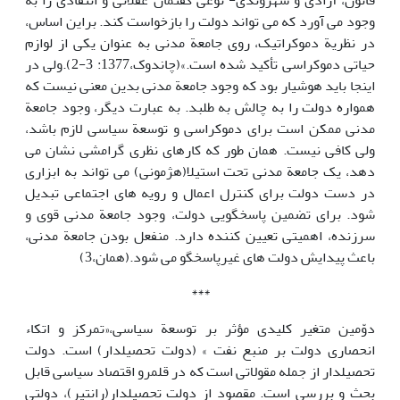
قانون، آزادی و شهروندی- نوعی گفتمان عقلانی و انتقادی را به
وجود می آورد که می تواند دولت را بازخواست کند. براین اساس،
در نظریة دموکراتیک، روی جامعة مدنی به عنوان یکی از لوازم
حیاتی دموکراسی تأکید شده است.»(چاندوک،1377: 3-2).ولی در
اینجا باید هوشیار بود که وجود جامعة مدنی بدین معنی نیست که
همواره دولت را به چالش به طلبد. به عبارت دیگر، وجود جامعة
مدنی ممکن است برای دموکراسی و توسعة سیاسی لازم باشد،
ولی کافی نیست. همان طور که کارهای نظری گرامشی نشان می
دهد، یک جامعة مدنی تحت استیلا(هژمونی) می تواند به ابزاری
در دست دولت برای کنترل اعمال و رویه های اجتماعی تبدیل
شود. برای تضمین پاسخگویی دولت، وجود جامعة مدنی قوی و
سرزنده، اهمیتی تعیین کننده دارد. منفعل بودن جامعة مدنی،
باعث پیدایش دولت های غیرپاسخگو می شود.(همان،3)
***
دوّمین متغیر کلیدی مؤثر بر توسعة سیاسی،«تمرکز و اتکاء
انحصاری دولت بر منبع نفت » (دولت تحصیلدار) است. دولت
تحصیلدار از جمله مقولاتی است که در قلمرو اقتصاد سیاسی قابل
بحث و بررسی است. مقصود از دولت تحصیلدار(رانتیر)، دولتی