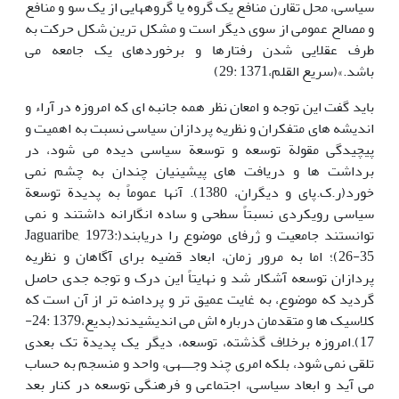
سیاسی، محل تقارن منافع یک گروه یا گروههایی از یک سو و منافع
و مصالح عمومی از سوی دیگر است و مشکل ترین شکل حرکت به
طرف عقلایی شدن رفتارها و برخوردهای یک جامعه می
باشد.»(سریع القلم،1371 :29)
باید گفت این توجه و امعان نظر همه جانبه ای که امروزه در آراء و
اندیشه های متفکران و نظریه پردازان سیاسی نسبت به اهمیت و
پیچیدگی مقولة توسعه و توسعة سیاسی دیده می شود، در
برداشت ها و دریافت های پیشینیان چندان به چشم نمی
خورد(ر.ک.پای و دیگران، 1380). آنها عموماً به پدیدة توسعة
سیاسی رویکردی نسبتاً سطحی و ساده انگارانه داشتند و نمی
توانستند جامعیت و ژرفای موضوع را دریابند(Jaguaribe, 1973:
26-35)؛ اما به مرور زمان، ابعاد قضیه برای آگاهان و نظریه
پردازان توسعه آشکار شد و نهایتاً این درک و توجه جدی حاصل
گردید که موضوع، به غایت عمیق تر و پردامنه تر از آن است که
کلاسیک ها و متقدمان درباره اش می اندیشیدند(بدیع،1379 :24-
17).امروزه برخلاف گذشته، توسعه، دیگر یک پدیدة تک بعدی
تلقی نمی شود، بلکه امری چند وجـــهی، واحد و منسجم به حساب
می آید و ابعاد سیاسی، اجتماعی و فرهنگی توسعه در کنار بعد