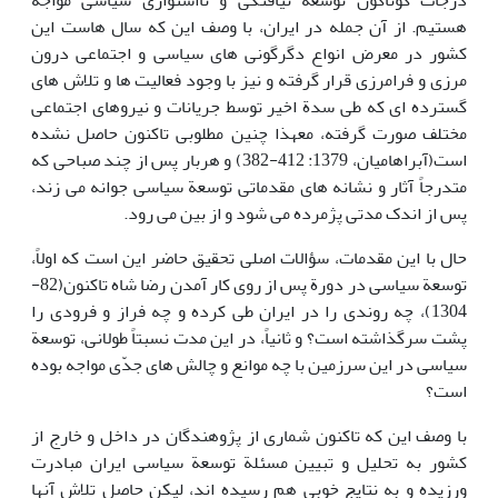
درجات گوناگون توسعه نیافتگی و نااستواری سیاسی مواجه
هستیم. از آن جمله در ایران، با وصف این که سال هاست این
کشور در معرض انواع دگرگونی های سیاسی و اجتماعی درون
مرزی و فرامرزی قرار گرفته و نیز با وجود فعالیت ها و تلاش های
گسترده ای که طی سدة اخیر توسط جریانات و نیروهای اجتماعی
مختلف صورت گرفته، معهذا چنین مطلوبی تاکنون حاصل نشده
است(آبراهامیان، 1379: 412-382) و هربار پس از چند صباحی که
متدرجاً آثار و نشانه های مقدماتی توسعة سیاسی جوانه می زند،
پس از اندک مدتی پژمرده می شود و از بین می رود.
حال با این مقدمات، سؤالات اصلی تحقیق حاضر این است که اولاً،
توسعة سیاسی در دورة پس از روی کار آمدن رضا شاه تاکنون(82-
1304)، چه روندی را در ایران طی کرده و چه فراز و فرودی را
پشت سرگذاشته است؟ و ثانیاً، در این مدت نسبتاً طولانی، توسعة
سیاسی در این سرزمین با چه موانع و چالش های جدّی مواجه بوده
است؟
با وصف این که تاکنون شماری از پژوهندگان در داخل و خارج از
کشور به تحلیل و تبیین مسئلة توسعة سیاسی ایران مبادرت
ورزیده و به نتایج خوبی هم رسیده اند، لیکن حاصل تلاش آنها