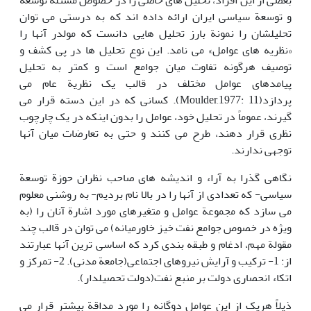
بعضی از این افراد، تحلیل های خاصی را در خصوص مسئلة توسعه
و توسعة سیاسی ایران ارائه داده اند که به درستی می توان
تحلیلشان را نمونة بارز تحلیل هایی دانست که مولدر آنها را
«نظریه های عوامل» می نامد. این نوع تحلیل ها در پی کشف و
توصیف هرگونه تفاوت میان جوامع است و کمتر به تحلیل
پیامدهای عوامل مختلف در قالب یک نظریة عام می
پردازد(Moulder,1977: 11). کسانی که در این دسته قرار می
گیرند، عموماً در تحلیل خود، عوامل را بدون اینکه در یک چارچوب
نظری قرار دهند، طرح می کنند و حتی به تعارضات میان آنها
توجهی ندارند.
نگاهی گذرا به آراء و اندیشه های صاحب نظران حوزة توسعة
سیاسی- که تعدادی از آنها را در بالا نام بردیم- به روشنی معلوم
می سازد که مجموعة عوامل و متغیرهای مورد اشارة آنان را (به
ویژه در خصوص جوامع نفت خیز خاورمیانه) می توان در قالب چند
مقولة مهم، ادغام و طبقه بندی کرد که اساسی ترین آنها عبارتند
از: 1- ترکیب و آرایش نیروهای اجتماعی(جامعة مدنی). 2- تمرکز و
اتکاء انحصاری دولت بر منبع نفت(دولت تحصیلدار).
ذیلاً هریک از این عوامل دوگانه را مورد مداقة بیشتر قرار می