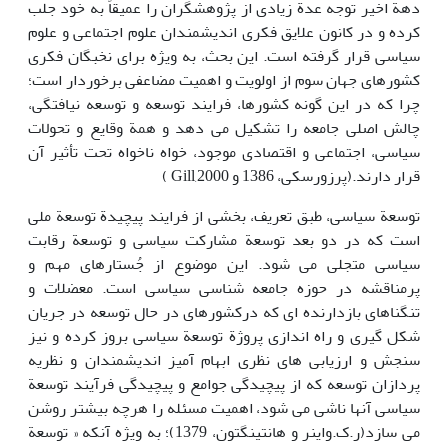
دهة اخیر توجه عدة زیادی از پژوهشگران را عمیقاً به خود جلب
کرده و در کانون علایق فکری اندیشمندان علوم اجتماعی و علوم
سیاسی قرار گرفته است. این بحث، به ویژه برای نخبگان فکری
کشورهای جهان سوم از اولویت و اهمیت مضاعفی برخوردار است؛
چرا که در این گونه کشورها، فرایند توسعه و توسعه نیافتگی،
چالش اصلی جامعه را تشکیل می دهد و همة وقایع و تحولات
سیاسی، اجتماعی و اقتصادی موجود، خواه ناخواه تحت تأثیر آن
قرار دارند.(پرزورسکی، 1386 و Gill,2000 )
توسعة سیاسی، طبق تعریف، بخشی از فرایند پیچیدة توسعة ملی
است که در دو بعد توسعة مشارکت سیاسی و توسعة رقابت
سیاسی متجلی می شود. این موضوع از جُستارهای مهم و
پرمناقشه در حوزه جامعه شناسی سیاسی است. معضلات و
تنگناهای بازدارنده ای که درکشورهای در حال توسعه در جریان
شکل گیری و راه اندازی پروژة توسعة سیاسی بروز کرده و نیز
سنجش و ارزیابی های نظری ابهام آمیز اندیشمندان و نظریه
پردازان توسعه که از پیچیدگی جوامع و پیچیدگی فرآیند توسعة
سیاسی آنها ناشی می شود، اهمیت مسئله را هرچه بیشتر روشن
می سازد(ر.ک.واینر و هانتینگتون، 1379)؛ به ویژه آنکه « توسعة