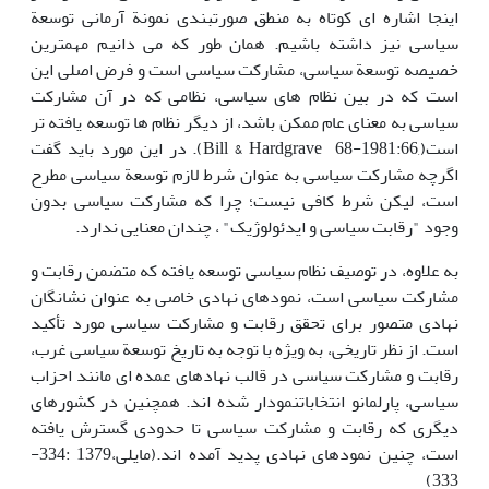
اینجا اشاره ای کوتاه به منطق صورتبندی نمونة آرمانی توسعة
سیاسی نیز داشته باشیم. همان طور که می دانیم مهمترین
خصیصه توسعة سیاسی، مشارکت سیاسی است و فرض اصلی این
است که در بین نظام های سیاسی، نظامی که در آن مشارکت
سیاسی به معنای عام ممکن باشد، از دیگر نظام ها توسعه یافته تر
است(,1981:66-68 Bill & Hardgrave). در این مورد باید گفت
اگرچه مشارکت سیاسی به عنوان شرط لازم توسعة سیاسی مطرح
است، لیکن شرط کافی نیست؛ چرا که مشارکت سیاسی بدون
وجود "رقابت سیاسی و ایدئولوژیک" ، چندان معنایی ندارد.
به علاوه، در توصیف نظام سیاسی توسعه یافته که متضمن رقابت و
مشارکت سیاسی است، نمودهای نهادی خاصی به عنوان نشانگان
نهادی متصور برای تحقق رقابت و مشارکت سیاسی مورد تأکید
است. از نظر تاریخی، به ویژه با توجه به تاریخ توسعة سیاسی غرب،
رقابت و مشارکت سیاسی در قالب نهادهای عمده ای مانند احزاب
سیاسی، پارلمانو انتخاباتنمودار شده اند. همچنین در کشورهای
دیگری که رقابت و مشارکت سیاسی تا حدودی گسترش یافته
است، چنین نمودهای نهادی پدید آمده اند.(مایلی،1379 :334-
333)