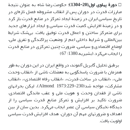
□
دورة پهلوی اول(20-1304):
حکومت رضا شاه به عنوان نتیجة
مبارزات قدرت در دوران پس از انقلاب مشروطه فصل تازه‌ای در
تاریخ سیاسی ایران در زمینة ایجاد تمرکز در منابع قدرت باز کرد
و در زمینة افزایش کمیت قدرت سیاسی و ایجاد ابزارهای جدید
برای متمرکز ساختن و اعمال قدرت توفیق یافت. بی‌شک شرایط
بین‌المللی و شرایط داخلی اعم از وضعیت پراکندگی و تفرق ملی،
اوضاع اقتصادی و سیاسی، ضرورت چنین تمرکزی در منابع قدرت
را ایجاب می‌کرد.(بشیریه،1380: 67)
برطبق تحلیل گابریل آلموند
،
در واقع ایران در این دوران به طور
همزمان با ضرورت پاسخگویی به معضلات ناشی از «انقلاب وحدت
ملی»، «انقلاب در ساخت قدرت»، «انقلاب رفاه اقتصادی»، «انقلاب
مشارکت» مواجه شد(Almond, 1973:229-230)، لیکن بحرانهای
ناشی از فقدان وحدت و هویت ملی و عقب ماندگی اقتصادی،
ضرورت تاکید بر افزایش و تمرکز منابع قدرت سیاسی را از
دیدگاه نخبگان سیاسی آن عصر ایجاب می‌کرد. بدین سان از بین
اهداف و ضرورتهای مهم آن دوران، هدف افزایش قدرت سیاسی
اولویت یافت.