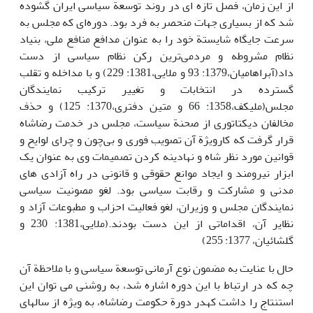
از این زمان، فصل تازه ای در روند توسعة سیاسی ایران گشوده
شد که از بسیاری جهات منحصر به فرد بود. دوره‌ای که مجلس به
سرعت جایگاه شایستة خود را به عنوان مدافع منافع ملی، بنیاد
نظام مشروطه و مردمی‌ترین رکن نظام سیاسی از دست
داد(آبراهامیان،1379: 93 و ملایی،1381: 229) و با مداخله و تقلب
گسترده در انتخابات و تغییر ترکیب نمایندگان
مجلس(ملیکف،1358: 66 و متین دفتری،1370: 125) و حذف
مخالفان دیکتاتوری از صحنة سیاست، مجلس در خدمت رضاشاه
قرار گرفت که کارویژة آن تصویب فوری و بی‌چون و چرای لوایح و
قوانین مورد نظر شاه و نهادینه کردن تصمیمات وی به عنوان یک
ابزار نیرومند و ایجاد موانع حقوقی و قانونی در راه آزادی های
مدنی و مشارکت و رقابت سیاسی بود. لغو مصونیت سیاسی
نمایندگان مجلس و وزیران، لغو فعالیت احزاب و مطبوعات آزاد و
نظایر آن، اقداماتی از این دست بودند.(ملایی،1381: 230 و
گلشائیان، 1377: 255)
حال با عنایت به مضمون نوع آرمانی توسعة سیاسی و با ملاحظة آن
چه که در ارتباط با این دوره اشاره شد، به روشنی می توان این
استنتاج را داشت کهدر دورة حکومت رضاشاه، به ویژه از سالهای