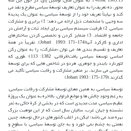
Verba, 1965:13). به عنوان مثال، لوسین پای، در حول این سه
محور، ده تعریف را به عنوان تعاریف توسعة سیاسی مطرح و نقد می
کند و نهایتاً تعریف خود را از توسعة سیاسی به عنوان یک پدیدة
سه وجهی با مشخصات ذیل ارائه می دهد: 1) برابری و مشارکت
سیاسی. 2) ظرفیت سیستم سیاسی برای ایجاد ثبات و آرامش در
جامعه و اقتصاد. 3) متمایز کردن و تخصصی کردن ساختارهای
اداری و کارکرد آنها(Johari , 1993: 171-174). تقریباً در همة
تعاریف و تقسیم بندی ها، می توان «مشارکت» را به عنوان رکن
اساسی توسعة سیاسی یافت(فرقانی، 1382: 113)؛ طوری که
لئورنارد بایندر و جوهری، هردو در شاخص هایی که برای توسعة
سیاسی می سازند، بر متغیر مشارکت و رقابت سیاسی تأکید می
گذارند.(Johari, 1993 : 175-179)
توسعة سیاسی، به همین معنای توسعة مشارکت و رقابت سیاسی،
به رغم وجود چالش ها و موانع فراوان، بالاخره به عنوان یک پروژة
عظیم سیاسی، مدت مدیدی است که در بخشی از کرة خاکی به ثمر
نشسته و جهان غرب، سالیان سال است که از این موهبت بزرگ
بهره مند می باشد؛ لیکن در اغلب کشورهای درحال توسعه، چنین
نعمتی به چشم نمی خورد و به جای توسعة سیاسی، با سطوح و