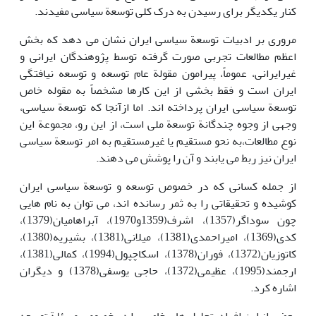
کنار یکدیگر برای رسیدن به درک کلی توسعة سیاسی مفیدند.
مروری بر ادبیات توسعة سیاسی ایران نشان می دهد که بخش
اعظم مطالعات تجربی صورت گرفته توسط پژوهندگان ایرانی و
غیرایرانی، عموماً، پیرامون مقولة عام توسعه و توسعه نیافتگی
ایران است و فقط بخشی از این کارها مشخصاً به مقوله خاص
توسعة سیاسی ایران پرداخته اند. اما ازآنجا که توسعة سیاسی،
وجهی از وجوه چندگانة توسعة ملی است، از این رو، مجموعة این
نوع مطالعات،به نحو مستقیم یا غیرمستقیم به امر توسعة سیاسی
ایران نیز ربط می یابند و آن را پوشش می دهند.
از جمله کسانی که در خصوص توسعه و توسعة سیاسی ایران
کوشیده و تحقیقاتی را به ثمر رسانده اند، می توان به نام هایی
چون سوداگر(1357)، اشرف(1359و1970)، آبراهامیان(1379)،
کدی(1369)، امیراحمدی(1381)، میلانی(1381)، بشیریه(1380)،
کاتوزیان(1372)، فوران(1378)، اسکاچپول(1994)، کمالی(1381)،
ارجمند(1995)، عظیمی(1372)، حاجی یوسفی(1378) و دیگران
اشاره کرد.