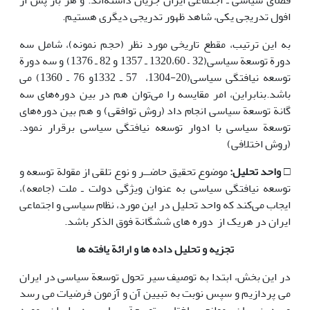
فضای سیاسی ـ اجتماعی ایران جریان داشته‌اند. و هر بار پس از
افول تدریجی یکی، شاهد ظهور تدریجی دیگری هستیم.
به این ترتیب، مقطع تاریخی مورد نظر (حجم نمونه)، شامل سه
دورة توسعة سیاسی(32 – 1320،60 ـ 1357 و 82 ـ 1376) و سه دورة
توسعه نیافتگی سیاسی(20-1304،
57 ـ 1332و 76 ـ 1360) می
باشد.بنابراین، امر مقایسه را می‌توان هم در بین دوره‌های سه
گانة توسعة سیاسی انجام داد (روش توافقی) و هم بین دوره‌های
توسعة سیاسی با ادوار توسعه نیافتگی سیاسی برقرار نمود.
(روش اختلافی)
□
واحد تحلیل:
موضوع تحقیق حاضــر و نوع تلقی از مقولة توسعه و
توسعه نیافتگی سیاسی به عنوان ویژگی دولت ـ ملت (جامعه)،
ایجاب می‌کند که واحد تحلیل در این مورد، نظام سیاسی و اجتماعی
ایران در هریک از دوره های ششگانة فوق الذکر باشد.
تجزیه و تحلیل داده ها و ارائة یافته ها
در این بخش، ابتدا به توصیف سیر تحول توسعة سیاسی در ایران
می پردازیم و سپس نوبت به تبیین آن و آزمون فرضیات می رسد