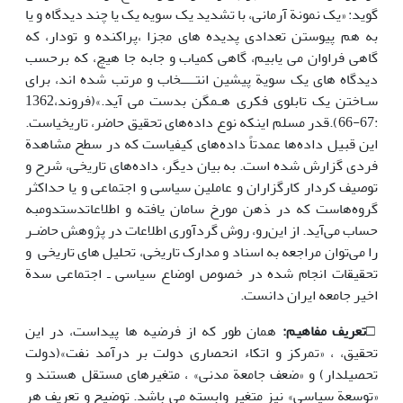
گوید: «یک نمونة آرمانی، با تشدید یک سویه یک یا چند دیدگاه و یا
به هم پیوستن تعدادی پدیده های مجزا ،پراکنده و تودار، که
گاهی فراوان می یابیم، گاهی کمیاب و جابه جا هیچ، که برحسب
دیدگاه های یک سویة پیشین انتــــخاب و مرتب شده اند، برای
سـاختن یک تابلوی فکری هـمگن بدست می آید.»(فروند،1362
:67-66).قدر مسلم اینکه نوع داده‌های تحقیق حاضر، تاریخیاست.
این قبیل داده‌ها عمدتاً داده‌های کیفیاست که در سطح مشاهدة
فردی گزارش شده است. به بیان دیگر، داده‌های تاریخی، شرح و
توصیف کردار کارگزاران و عاملین سیاسی و اجتماعی و یا حداکثر
گروه‌هاست که در ذهن مورخ سامان یافته و اطلاعاتدستدومبه
حساب می‌آید. از این‌رو، روش گردآوری اطلاعات در پژوهش حاضـر
را می‌توان مراجعه به اسناد و مدارک تاریخی، تحلیل های تاریخی و
تحقیقات انجام شده در خصوص اوضاع سیاسی ـ اجتماعی سدة
اخیر جامعه ایران دانست.
□
تعریف مفاهیم:
همان طور که از فرضیه ها پیداست، در این
تحقیق، ، «تمرکز و اتکاء انحصاری دولت بر درآمد نفت»(دولت
تحصیلدار) و «ضعف جامعة مدنی» ، متغیرهای مستقل هستند و
«توسعة سیاسی» نیز متغیر وابسته می باشد. توضیح و تعریف هر