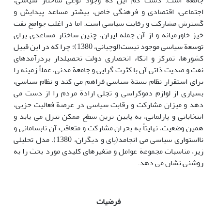
جامعه است. دست کم این که وجود نوعی ساختار سیاسی،
اجتماعی، اقتصادی و فرهنگی خاص، بیشتر مساعد پیدایش و
گسترش مشارکت و رقابت سیاسی است. اما در اغلب جوامع نفت
خیز خاورمیانه و از آن جمله ایران، چنین ساختار مساعدی برای
توسعة سیاسی موجود نیست(لوچیانی، 1380)؛ چرا که در این قبیل
کشورها، تمرکز و اتکاء انحصاری دولت تحصیلدار بردرآمدهای
نفت و ضدیت ذاتی آن با کثرت گرایی و جامعة مدنی، عملاً زمینه را
برای استقرار نظام بستة سیاسی فراهم می کند و نظام سیاسی،
بسیاری از لوازم دموکراسی و تجلی ارادة مردم را از دست می
دهد و میزان مشارکت و رقابت سیاسی در عرصة فعالیت حزبی،
انتخاباتی و پارلمانی، به پایین ترین سطح ممکن تنزل می یابد و
همین وضعیت، نهایتاً به بحران مشارکت و متعاقب آن نابسامانی و
نااستواری سیاسی می انجامد(پای و دیگران، 1380). مدل تحلیلی
زیر، مناسبات مجموعة عوامل و متغیرهای کلیدی مورد بحث را به
روشنی نشان می دهد.
فرضیات