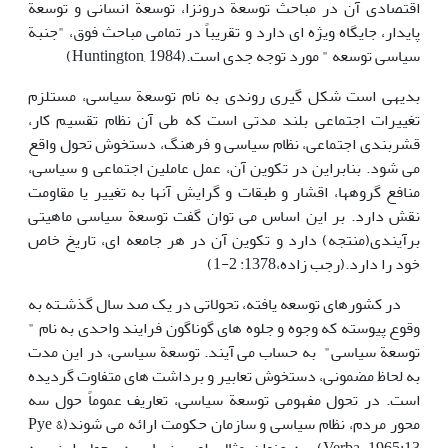
اقتصادی آن در مباحث توسعة درونزا، توسعة انسانی و توسعة
پایدار، جایگاه ویژه ای دارد و تقریباً در تمامی مباحث فوق، "جنبة
سیاسی توسعه " مورد توجه جدی است.(Huntington, 1984)
بدیهی است شکل گیری روندی به نام توسعة سیاسی، مستلزم
تغییرات اجتماعی بلند مدتی است که طی آن نظام تقسیم کار،
قشربندی اجتماعی، نظام سیاسی و فرهنگ، دستخوش تحول واقع
می شود. بنابراین در تکوین آن، عمل عاملین اجتماعی و سیاسی،
منافع گروهها، اقشار و طبقات و گرایش آنها به تغییر یا مقاومت
نقش دارد. بر این اساس می توان گفت توسعة سیاسی ماهیتی
برآیندی(منتجه) دارد و تکوین آن در هر جامعه ای، تاریخ خاص
خود را دارد.(رجب زاده،1378: 2-1)
در کشورهای توسعه یافته، تحولاتی در یک صد سال گذشـته به
وقوع پیوسته که وجوه و جلوه های گوناگون فرایند واحدی به نام "
توسعة سیاسی" به حساب می آیند. توسعة سیاسی، در این مدت
به لحاظ مضمونی، دستخوش تعابیر و برداشت های متفاوت گردیده
است. در تحول مفهومی توسعة سیاسی، تعاریف عموماً حول سه
محور مردم، نظام سیاسی و سازمان حکومت ارائه می شوند(Pye &