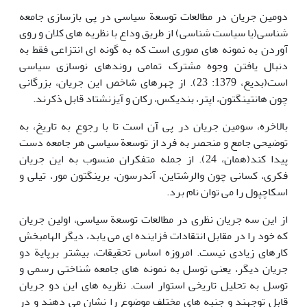
دومین جریان در مطالعات توسعة سیاسی در پی بازسازی جامعه
شناسی(یا سیاست شناسی) از طریق وداع با نظریه های کلان و روی
آوردن به نمونه های صوری است که به گونه ای انتزاعی فقط به
دنبال یافتن وجوه مشترک تمامی روندهای نوسازی سیاسی
است(بدیع، 1379: 23). از چهرهای شاخص این جریان، بزرگانی
چون هانتینگتون، اپتر، بندیکس، رکان و آیزنشتاد قابل ذکرند.
بالاخره، سومین جریان در پی آن است تا با رجوع به تاریخ، به
توضیحی جامع و منحصر به فرد از توسعة سیاسی هر جامعه دست
پیدا کند(همان، 24). از جمله متفکران منسوب به این جریان
فکری، کسانی چون والرشتاین، آندرسون، برینگتون مور، تیلی و
اسکاچپول را می توان نام برد.
از این سه جریان نظری در مطالعات توسعة سیاسی، اولین جریان
که خود را در مقابل انتقادات فزاینده ای می یابد، دیگر الهامبخش
کارهای زیادی نیست. امروزه اساس تحقیقات، بیشتر برپایة دو
جریان دیگر، یعنی توسل به نمونه های جامعه شناختی رسمی و
توسل به تحلیل تاریخی استوار است. نظریه های این دو جریان
قابل توجهند و جنبه های مختلف موضوع را نشان می دهند و در