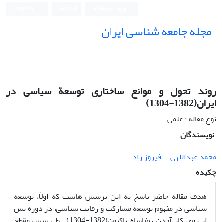
ورود به سامانه
ثبت نام
English
مجله جامعه شناسی ایران
روند تحول و موانع ساختاری توسعة سیاسی در
ایران(1382-1304)
نوع مقاله : علمی
نویسندگان
محمد عبداللهی
فیروز راد
چکیده
هدف مقالة حاضر پاسخ به این پرسش هاست که اولاً، توسعة
سیاسی در مفهوم توسعة مشارکت و رقابت سیاسی، در دورة پس
از روی کار آمدن رضاشاه تاکنون(1382-1304) – طی شش مقطع