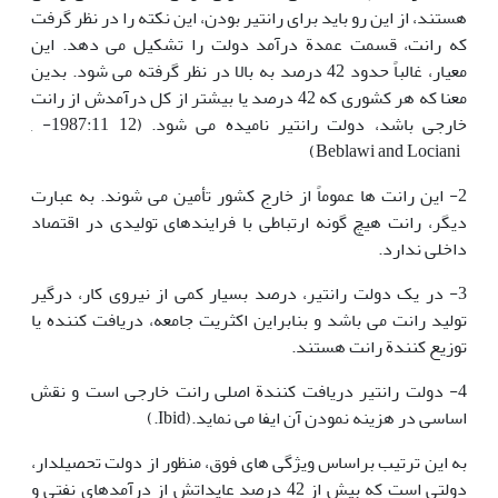
هستند، از این رو باید برای رانتیر بودن، این نکته را در نظر گرفت
که رانت، قسمت عمدة درآمد دولت را تشکیل می دهد. این
معیار، غالباً حدود 42 درصد به بالا در نظر گرفته می شود. بدین
معنا که هر کشوری که 42 درصد یا بیشتر از کل درآمدش از رانت
خارجی باشد، دولت رانتیر نامیده می شود. (12 1987:11- ,
Beblawi and Lociani)
2- این رانت ها عموماً از خارج کشور تأمین می شوند. به عبارت
دیگر، رانت هیچ گونه ارتباطی با فرایندهای تولیدی در اقتصاد
داخلی ندارد.
3- در یک دولت رانتیر، درصد بسیار کمی از نیروی کار، درگیر
تولید رانت می باشد و بنابراین اکثریت جامعه، دریافت کننده یا
توزیع کنندة رانت هستند.
4- دولت رانتیر دریافت کنندة اصلی رانت خارجی است و نقش
اساسی در هزینه نمودن آن ایفا می نماید.(Ibid.)
به این ترتیب براساس ویژگی های فوق، منظور از دولت تحصیلدار،
دولتی است که بیش از 42 درصد عایداتش از درآمدهای نفتی و