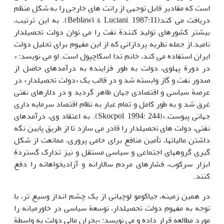
است که مقادیر قابل توجهی از رانت های خارجی را به شکل منظم
دریافت می کند(Beblawi & Luciani, 1987:11). به این ترتیب،
بیشتر کشورهای تولید کنندة نفت را می توان دولت تحصیلدار
نامید.از جمله نظریه پردازانی که از این مفهوم برای تحلیل دولت
ایران استفاده می کند، خانم تدا اسکاچپول است. او می نویسد: «
در دورة پهلوی، دولت به طور فزاینده به درآمدهای حاصل از
صدور نفت و گاز وابسته شد و در قالب یک «دولت تحصیلدار» در
عرصة سیاسی و اقتصادی جهان ظاهر گردید و در دلارهای نفتی
غرق شد و به طور کامل و تمام عیار به نظام اقتصاد سرمایه داری
جهانی پیوست.»(Skocpol, 1994: 244). به اعتقاد وی، درآمدهای
نفتی، دولت های تحصیلدار را قادر می سازد تا از طریق پایین نگه
داشتن مالیاتها، تأمین منافع برای حامی پروری، ممانعت از شکل
گیری گروههای اجتماعی و سیاسی مستقل و نیز تدارک گستردة
ابزار سرکوب، فشارهای مردم سالارانه و آزادیخواهانه را دفع
کنند.
در همین زمینه، جیاکومو لوچیانی از یک چشم انداز وسیع تر، با
توجه به مفهوم دولت تحصیلدار، توسعة سیاسی در خاورمیانه را
مورد مطالعه قرار داده و می نویسد: «بحران مالی دولت به واسطة