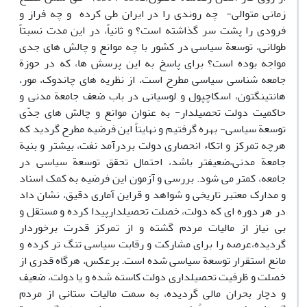
زمانی متوالی- چه روندی را در ایران طی کرده و چه فراز و
فرودی را پشت سر گذاشته است؟ و ثانیاً، در این مدت نسبتاً
طولانی، توسعة سیاسی در کشور با چه موانع و چالش های جدی
مواجه بوده است؟ برای پاسخ به این پرسش ها، که در حوزة
جامعه شناسی سیاسی مطرح است، از نظریه های چاندوک، مور،
هانتینگتون، اسکاچپول و لوسیانی در باب ضعف جامعة مدنی و
حاکمیت دولت تحصیلدار- به عنوان موانع و چالش های جدّی
توسعة سیاسی- بهره گرفتیم و نهایتاً این فرضیه مطرح گردید که
هرچه تمرکز و اتکاء انحصاری دولت بردرآمد نفت، بیشتر و بنیة
جامعة مدنی،ضعیفتر باشد، احتمال تحقق توسعة سیاسی در
جامعه، کمتر می شود. بررسی و آزمون این فرضیه به کمک اسناد
و مدارک معتبر تاریخی و شواهد و قراین آماری دقیق، نشان داد
در هر دوره ای که دولت، خصلت تحصیلدارپیدا کرده و مستقل و
بی نیاز از مالیات مردم گشته و از تمرکز قدرت برخوردار
گردیده،عرصه را برای مشارکت و رقابت سیاسی تنگ تر کرده و
مانع استقرار توسعة سیاسی شده است. برعکس، هرگاه قدری از
خصلت و ظرفیت تحصیلداری دولت کاسته شده و یا دولت، ضعیف
و دچار بحران مالی گردیده، به سمت مالیات ستانی از مردم