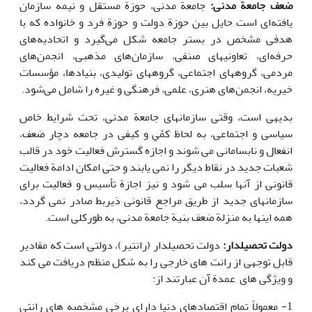
ضعف جامعة مدنی:
جامعة مدنی، حوزة مستقل و نیمه سازمان
یافته‌ای است حایل بین حوزة دولت و حوزة فرد و خانواده که با
هدفی مشخص در بستر جامعه شکل می‌گیرد و اتحادیه‌های
حرفه‌ای، تعاونیهای صنفی، سازمان‌های مذهبی، انجمن‌های
مردمی، گروههای اجتماعی، گروههای تولیدی، بنیادها، مؤسسات
خیریه، انجمن‌های هنری، علمی، فرهنگی و غیره را شامل می‌شود.
بدیهی است، وقتی سازمانهای جامعة مدنی، تحت شرایط خاص
سیاسی و اجتماعی، به لحاظ ﮐﻤّﻲ و کیفی در جامعه دچار ضعف،
انفعال و نابسامانی می شوند و اجازه گسترش فعالیت خود در قالب
شعبات جدید در نقاط دیگر را نمی یابند و حتی امکان ادامة فعالیت
قانونی از آنها سلب می شود و نیز اجازة تأسیس و فعالیت برای
سازمانهای جدید از طریق مراجع قانونی ذیربط صادر نمی گردد،
همه اینها به منزلة ضعف بنیة جامعة مدنی، به طورکلی است.
دولت تحصیلدار:
دولت تحصیلدار (رانتیر)، دولتی است که مقادیر
قابل توجهی از رانت های خارجی را به شکل منظم دریافت می کند
و ویژگی های عمدة آن عبارتند از:
1- معمولاً تمام اقتصادهای دنیا دارای برخی مشخصه های رانتی