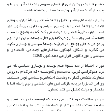
دهیم تا درک روشن تری از فضای مفهومی تک تک آنها و ربط و
پیوند ارگانیک میان آنها و توسعة سیاسی داشته باشیم.
یکی از نمونه های معتبر تحلیل جامعه شناختی رابطة میان نیروهای
اجتماعی(جامعة مدنی) و نوسازی سیاسی، تحلیل برینگتون مور
است. مور، نظریة خاصی را عرضه می کند که به وضوح با سنت
جامعه شناسی وابستگی و دیدگاههای خطی توسعه، تباین دارد. وی
بر عوامل داخلی جوامع، در فرآیند توسعة سیاسی و نوسازی تأکید
می گذارد و اشکال گوناگون ساختارهای اجتماعی، اقتصادی و
سیاسی را مورد کاوش قرار می دهد.(مور، 1369)
مور با احتیاط از سه شیوة مهم توسعه و نوسازی سیاسی نام می
برد(دموکراسی غربی، فاشیسم و کمونیسم) که هرکدام به روش
متفاوت، متضمن گذار به وضعیت اجتماعی و سیاسی نوین هستند.
وی این تمایز را بر پایة بازتاب نیروهای اجتماعی و نوع رابطة آنها با
یکدیگر و دولت تحلیل می کند.(همان)
مور در مطالعات خود نشان می دهد که توسعه، یک روند هموار و
ساده نیست؛ بلکه سرشار از تضادها، چالش ها و انقلابات می