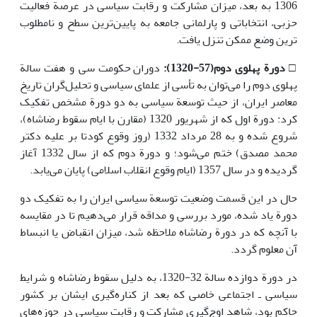
1306 به بعد، میزان مشارکت و رقابت سیاسی در عرصة فعالیت
حزبی، انتخاباتی و پارلمانی جامعه به پایین‌ترین سطح و نامطلوب
ترین وضع ممکن تنزل یافت.
□
دورة پهلوی دوم(57-1320):
دوران حکومت سی و هفت سالة
‌پهلوی دوم را می‌توان به تأسی از علمای سیاسی و تحلیل‌گران تاریخ
معاصر ایران، از حیث توسعة سیاسی به دو دورة مشخص تفکیک
کرد: دورة اول که از شهریور 1320 (مقارن با ایام سقوط رضاشاه)،
شروع شده و به 28 مرداد 1332 (روز وقوع کودتا بر علیه دکتر
محمد مصدق) ختم می‌شود؛ و دورة دوم که از سال 1332 آغاز
گردیده و در سال 1357 (ایام وقوع انقلاب اسلامی) پایان می‌یابد.
حال در این قسمت وضعیت توسعة سیاسی ایران را به تفکیک دو
دورة یاد شده، مورد بررسی و مداقه قرار می‌دهیم تا در مقایسه
با آنچه که در دورة رضاشاه ملاحظه شد، میزان انقباض یا انبساط
آن معلوم گردد.
در دورة دوازده سالة 32-1320، به دلیل سقوط رضاشاه و شرایط
سیاسی ـ اجتماعی خاصی که بعد از کناره‌گیری ایشان بر کشور
حاکم بود، شاهد اوج‌گیری مشارکت و رقابت سیاسی در حوزه‌های