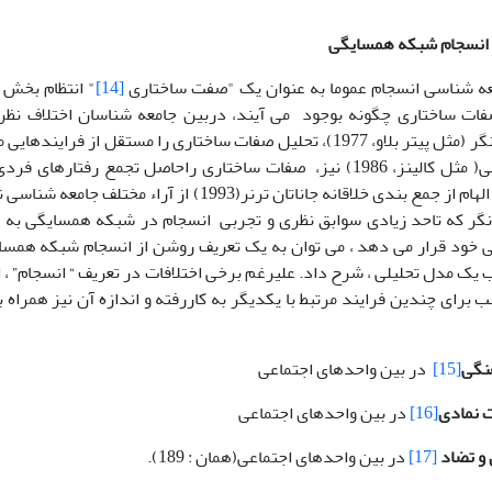
انسجام شبکه همسایگی
عه شناسی انسجام عموما به عنوان یک "صفت ساختاری
[14]
" انتظام بخش
صفات ساختاری چگونه بوجود می آیند، دربین جامعه شناسان اختلاف نظر 
شناسان کلان نگر (مثل پیتر بلاو، 1977)، تحلیل صفات ساختاری را مستقل از
1993,124). با الهام از جمع بندی خلاقانه جاناتان ترنر(1993)
نگر که تاحد زیادی سوابق نظری و تجربی انسجام در شبکه همسایگی به 
خود قرار می دهد ، می توان به یک تعریف روشن از انسجام شبکه همس
 یک مدل تحلیلی ، شرح داد. علیرغم برخی اختلافات در تعریف “ انسجام” ، ا
رای چندین فرایند مرتبط با یکدیگر به کاررفته و اندازه آن نیز همراه با
نگی
[15]
در بین واحدهای اجتماعی
 نمادی
[16]
در بین واحدهای اجتماعی
 و تضاد
[17]
در بین واحدهای اجتماعی(همان : 189).