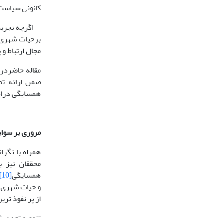
کانونی سیاست
اگرچه تجربه ه
برحیات شهری 
مجال ارتباط و
مقاله حاضردر
ضمن ارائه تص
همسایگی دراین
مروری بر سوا
همراه با نگر
محققان نیز 
همسایگی
[10]
و حیات شهری ن
از پر نفوذ تر