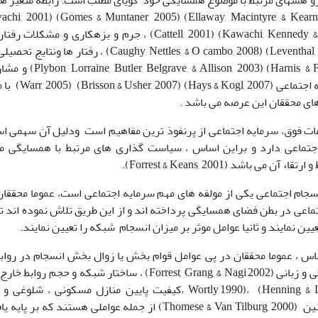
پژو هشهای مرتبط با موضوع همسایگی خود گویای مطلب است. رابطه متغیر
2007)، سرمایه اج
ای محققان این عرصه می باشد .
ات فوق، سرمایه اجتماعی از پرنفوذ ترین مفاهیم است ودلیل آن سهمی ا
جتماعی دارد و براین اساس ، سیاست گذاری های مرتبط با همسایگی م
آن می باشد (Forrest & Keans, 2001).
نسجام اجتماعی یکی از مولفه های مهم سرمایه اجتماعی است، عموما محققان
ماعی در بطن فضای همسایگی پرداخته اند و از این طریق تلاش نموده اند تا
ین نمایند و ثانیا عوامل موثر بر میزان انسجام شبکه را تعیین نمایند.
، عموما محققان در پی عوامل قوام بخش یا زوال بخش انسجام در روابط
Wortly,1990)، (Henning & Lieberg, 1996 ،کیفیت پایین منازل م
اقتصادی ساکنین (Thomese & Van Tilburg, 2000) از جمله عواملی