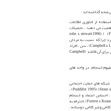
 صحه گذاشته اند :
بودن شبکه و دردسترس بودن منابع و ظرفیت های بیشتر (Cattell, 2001، استفاده از فناوری اطلاعات
مسایگی اهمیت می دهند ، تحصیلات
ت اقامت و ثبات در سکونتrohe & stewart,1996) ( (Forrest, Grang, &
یت بیشتری دارد چرا که نسبت به مردان
کمتر در بیرون از خانه کار می کنند و وقت بیشتری را با همسایگان می گذرانند (Campbell & Lee, 1992) ، سن ، افراد
مسن وقت بیشتری را به موضوع همسایگی اختصاص می دهند و در نتیجه اهمیت بیشتری برای آن قائلند (Campbell
هوم انسجام در واحد های
 هنجارهای مشترک (Buckner, 1988) (Sampson, Raudenbush, & Earls, 1995) ، شبکه های حمایت اجتماعی
همسایگی (Buckner, 1988) (Glynn, 1981) ، احساس تعلق و پیوستگی (Stone & Hughes, 2002) (Puddifot, 1995) ،
معی از طریق سازمان های همسایگی (Helly, 2003) (Stone & Hughes, 2002) ، احساس اعتماد و انسجام
(Sampson, Raudenbush, & Earls, 1995)، رضایت از همسایگی (Buckner, 1988) (Forrest & Keans, 2001) ،احترام به
 قبیل : مبادلات کلامی وغیر کلامی دوستانه ،