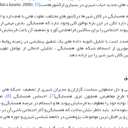
 های تجدید حیات شهری در بسیاری ازکشورهاست
[5]
.(Flint & kearns, 2006)
مسایگی در کلان شهرها درکشورهای مختلف، تفاوت هایی با هم دارد و از ا
دارد لکن در این باره توافق کلی وجود دارد که همسایگی بخش مهمی ا
 پیوند اجتماعی را برای ساکنین فراهم می آورد و تضعیف آن باعث فرسای
صدد است با تحلیل ثانویه داده های یک تحقیق پیمایشی در زمینه رواب
ویری از انسجام شبکه های همسایگی ، تحلیلی اجمالی از عوامل تقوی
 کلان شهر شهر را نیز ارائه دهد.
بق
انی و دل مشغولی سیاست گزاران و مدیران شهری از تضعیف شبکه های 
با طرح مفاهیمی همچون عرق همسایگی
[7]
، احساس همسایگی
[8]
، ت
توجه خود را معطوف به فرسایش پیوند ها و انسجام در عرصه همسایگی و ب
موده اند. باید خاطر نشان ساخت که همسایگی و آثار اجتماعی ناشی آن در
ین و پر اقبال ترین موضوعات پژوهشی در جامعه شناسی شهری و حوزه های مر