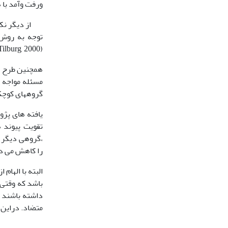
ورفت وآمد با هم (andersman, 1982
از دیگر نکات 
توجه به روش
(Thomese & Van Tilburg, 2000) .
همچنین طرح ن
مسئله مواجه 
گروههای کوچک 
یافته های پژو
،گروهی دیگر ا
را کاهش می دهد (, 2001) (Kearns & Forrest, 2000
باشد که وقتی 
داشته باشند 
متضاد. دراین 