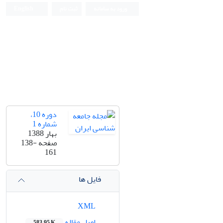
ورود به سامانه
ثبت نام
English
دوره 10،
شماره 1
بهار 1388
صفحه
138-
161
فایل ها
XML
اصل مقاله
583.95 K