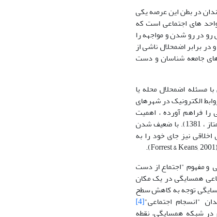
ندان در بطن این عرصه یکی
احد های اجتماعی است که
و در رو شدن و مواجهه را
در برابر اضمحلال ناشی از
مهمترین نگرانی های جامعه شناسان و دست
ا مسئله اضمحلال محله یا
وابط الکترونیک در شهرهای
 را فراهم آورده ، اهمیت
اجتماعی مکان و هویت های محلی (از جمله همسایگی) را شدیدا تضعیف نموده است (ممتاز ، 1381). با ضعیف شدن
اخلاقی نیز جای خود را به
 و مفهوم "اجتماع از دست
ماعی همسایگی در یک مکان
مینه همسایگی توجه به کاهش سطح
ان "انسجام اجتماعی"
[4]
نسجام در شبکه همسایگی، نقطه