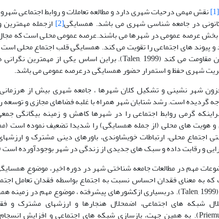
[1]
نقش مهمی درحیات شهری دارد و مطالعه تعاملات و روابط اجتماعی شهرو
انونی در جامعه شناسی شهری می باشد. همسایگی
[2]
ازجمله مهمترین و
 بخش عرصه عمومی در شهرها می باشند.عرصه عمومی محلی است که مجال ر
و پیوند های اجتماعی را تقویت می کند. همسایگی قلب اجتماع محلی است و 
خصوصی شدن مقاومت می کند (Talen, 1999). براین اساس یکی از 
یریت شهری حفظ و استمرار حضور همسایگی درعرصه عمومی می باشد.
فزون شهر نشینی و تشکیل کلان شهرها ، جامعه شهری بیش از هرزمانی ب
 گردیده است. رشد شتابان شهر همراه با غلبه فضاهای مجازی و توسعه ر
براینکه گرمی روابط اجتماعی را در شهرها کاهش و زمینه بیگانگی جمعی
ی اجتماع محلی، ارتباطات خویشاوندی، باورهای دینی مشترک و ارزشهای 
 و رقابت داده و سبک های جدیدی از زندگی در شهر بوجودآورده است (Forrest & Keans, 2001).
ات مهم در مطالعات جامعه شناختی شهر در دوره اخیر، موضوع همسایگی
که به معنای فقدان احساس نسبت به اجتماع بواسطه فقدان تعامل اجت
مشخص است (Talen, 1999). دربسیاری ازکشورهای پیشرفته ، موضوع مهم در ز
لال شبکه های اجتماعی، اضمحلال هنجارها و ارزشهای مشترک و فقد
است(Priemus, 2004). به همین جهت، بازسازی شبکه های اجتماعی و افزایش ا