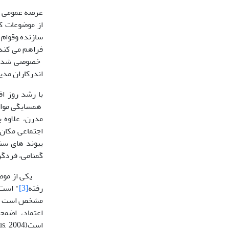
عرصه عمومی
از موضوعات ک
سازنده وقوام
فراهم می کند 
اندرکاران مد
با رشد روز ا
همسایگی مواجه
مدرن، علاوه 
پیوند های سنت
گمنامی، فردگرایی
یکی از موضوع
رفته
[3]
" است 
اعتماد، اضمح