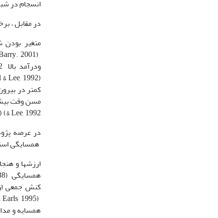
انسجام در شب
در مقابل ، بر
& Lee, 1992) (Guest & Wierzbicki, 1999).
در عرصه پژوه
همسایگی استفا