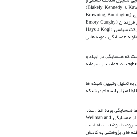
 هایی همچون سلامت جسمی و
روانی(Ellaway, Macintyre, & Kearns, 2001) (Gomes & Muntaner, 2005) (Blakely, Kennedy, & Kawachi, 2001)
(Kawachi, Kennedy, & Glass, 1995) (Cattell, 2001) ، جرم و بزهکاری و مشکلات رفتاری (Browning, Bunrington,
Leventhal, & Gunn, 2008) (Caughy, Nettles, & O cambo, 2008) ، رفتار ها ونتایج تحصیلی فرزندان (Emory, Caughy,
Harnis, & Franzini, 2008) (Plybon, Lorraine, Butler, Belgrave, & Allison, 2003) و مشارکت سیاسی (Hays & Kogl,
تماعی (Hays & Kogl, 2007) (Brisson & Usher, 2007) (Warr, 2005) با مقوله همسایگی نمونه هایی
ست که همسایگی در ایجاد و
عطوف به حمایت از سرمایه
 به تحلیل وتبیین شبکه ها
 اولا میزان انسجام درشبکه
 همسایگی بوده اند . عدم
تجانس فرهنگی و زبانی (Forrest, Grang, & Nagi,2002) ، ساختار شبکه و حجم روابط خارج از همسایگی Wellman and
سکونی ، شلوغی و سروصدا، وضعیت نامناسب
 هستند که بر پایه یافته های پژوهشی به کاهش