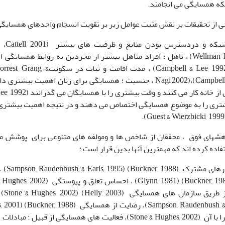
که همسایگی می انجامند.
خی از تحقیقات بر نقش مثبت عوامل زیر بر تقویت انسجام واحدهای همسایگی
متغیر 
(Wellman, Barry. 2001) ، تاهل ؛ افراد متاهل بیشتر از مجردین به روابط ه
ودرآمد بالا Campbell & Lee, 1992) ، مد
Nagi,2002)،(Campbell & Lee, 1992) ، جنسیت ؛ همسایگی برای زنان اهم
شهای فوق ، محققان از شاخص ها و ومولفه های متنوعی برای پوشش مف
ده کرده اند که مهمترین آنها بدین قرار است :
ارزشها و
کنش ج
همسایه و مدارا با آن (Stone & Hughes, 2002)، فعالیت های همسایگی از