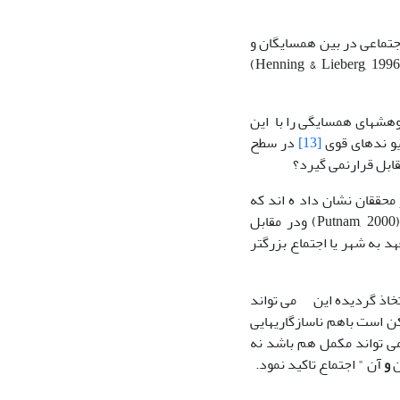
جتماعی در بین همسایگان و
می باشد. (Campbell & Lee, 1992) (Cattell, 2001) (Henning & Lieberg, 1996)
Granovetter, 1) عرصه پژوهشهای همسایگی را با این
یو ندهای قوی
[13]
در سطح
ابل قرارنمی گیرد؟
 محققان نشان داد ه اند که
تقویت پیوند های همسایگی لزوما به کاهش انسجام در اجتماع عام منجر نمی شود (Putnam, 2000) ودر مقابل
 به شهر یا اجتماع بزرگتر
لث چنانچه دراین مقاله اتخاذ گردیده این می تواند
کن است باهم ناسازگاریهایی
می تواند مکمل هم باشد نه
ن
و
آن " اجتماع تاکید نمود.