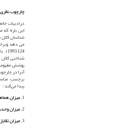
چارچوب نظری 
درادبیات جام
این باره که 
شناختی کلان 
پوشش مفهومی 
آنرا در چارچوب
برچسب مناسب ب
پیدا می‌کند :
1.
میزان هماه
2.
میزان وحدت
3.
میزان تقابل