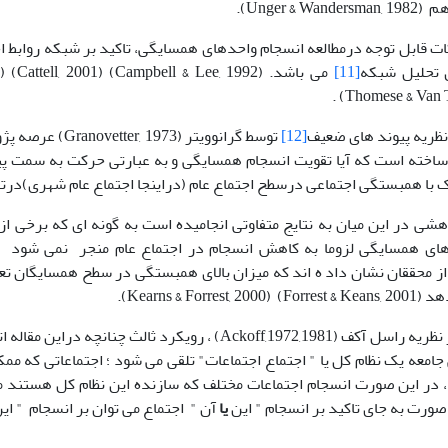
Unger & W).
قابل توجه درمطالعه انسجام واحدهای همسایگی، تاکید بر شبکه روابط ا
 تحلیل شبکه
[11]
ظریه پیوند های ضعیف
[12]
توسط گرانوویتر (973
ساخته است که آیا تقویت انسجام همسایگی و به عبارتی حرکت به سمت پ
با همبستگی اجتماعی درسطح اجتماع عام (دراینجا اجتماع عام شهری)درتق
هشی در این میان به نتایج متفاوتی انجامیده است به گونه ای که برخی از
ز محققان نشان داد ه اند که میزان بالای همبستگی در سطح همسایگان تعهد
Forrest & Keans).
البته با الهام از نظریه راسل آکف (Ackoff,1972,1981) ، رویکرد ثا
جامعه یک نظام کل یا " اجتماع اجتماعات" تلقی می شود ؛ اجتماعاتی که مم
، در این صورت انسجام اجتماعات مختلف که سازنده این نظام کل هستند 
صورت به جای تاکید بر انسجام " این
یا
آن " اجتماع می توان بر انسجام " ای