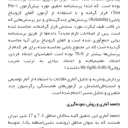
بوده است. که ابتدا پرسشنامه تحقیق مورد پیش‌آزمون (Pre-
Test) قرار گرفته و با استفاده از آزمون آلفای کرونباخ
پایایی(Reliability) پرسش‌های چندگزینه‌ای و نیز پرسش‌هایی که
در قالب طیف لیکرت مورد سنجش قرار گرفته‌اند محاسبه شده
است. پس از اصلاحات لازم مجددآ داده‌ها از طریق پرسشنامه
نهایی جمع‌آوری شده است و الفای کرونباخ برای آنها محاسبه
گردیده است که در مجموع پایایی محاسبه شده برای هر کدام از
پرسش‌ها بیشتر از 70/0 بوده است (مقیاس‏های اعتماد فردی،
اعتماد تعمیم‏یافته و اعتماد نهادی به ترتیب ضریب
روایی96/0،80/0و88/0 داشتند).
پردازش وتجزیه و تحلیل آماری اطلاعات با استفاده از آمار توصیفی
و استنباطی(مشتمل بر آزمون‌های همبستگی، رگرسیون چند
متغیری و تحلیل مسیر) انجام شده است.
جامعه آماری و روش نمونه‌گیری
جامعة آماری این تحقیق کلیه ساکنان مناطق 1، 7 و 17 شهر تهران
هستند که به عنوان مناطق ثروتمند نشین(منطقه یک)، متوسط