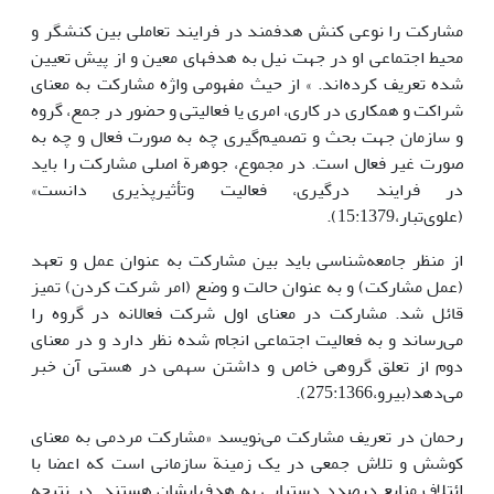
مشارکت را نوعی کنش هدفمند در فرایند تعاملی بین کنشگر و
محیط اجتماعی او در جهت نیل به هدف‏های معین و از پیش تعیین
شده تعریف کرده‌اند. » از حیث مفهومی واژه مشارکت به معنای
شراکت و همکاری در کاری، امری یا فعالیتی و حضور در جمع، گروه
و سازمان جهت بحث و تصمیم‌گیری چه به صورت فعال و چه به
صورت غیر فعال است. در مجموع، جوهرة اصلی مشارکت را باید
در فرایند درگیری، فعالیت وتأثیرپذیری دانست»
(علوی‌تبار،15:1379).
از منظر جامعه‌شناسی باید بین مشارکت به عنوان عمل و تعهد
(عمل مشارکت) و به عنوان حالت و وضع (امر شرکت کردن) تمیز
قائل شد. مشارکت در معنای اول شرکت فعالانه در گروه را
می‌رساند و به فعالیت اجتماعی انجام شده نظر دارد و در معنای
دوم از تعلق گروهی خاص و داشتن سهمی در هستی آن خبر
می‌دهد(بیرو،275:1366).
رحمان در تعریف مشارکت می‌نویسد «مشارکت مردمی به معنای
کوشش و تلاش جمعی در یک زمینة سازمانی است که اعضا با
ائتلاف منابع درصدد دستیابی به هدفهایشان هستند. در نتیجه