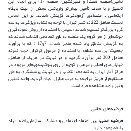
نشین(منطقه هفت) و فقیرنشین( منطقه 17) برای انجام این
تحقیق و با هدف تأمین بیش‌تر واریانس ممکن از حیث پایگاه
اجتماعی ـ اقتصادی آزمودنی‌ها گزینش شدند. بر این اساس
نخست مناطق 22گانة شهر تهران با توجه به تشابه ویژگی‌ها به سه
گروه بزرگ‌تر تقسیم شدند ؛ سپس با استفاده از روش نمونه‌گیری
خوشه‌ای از هر گروه یک منطقه به طور تصادفی انتخاب شدند که
به گزینش مناطق یاد شده منجر شد(1، 7و17 ) که با برآورد
جمعیت این سه منطقه، با استفاده از فرمول کوکران حجم نمونه
معادل 300 نفر برآورد گردید و در نهایت در هریک از مناطق،
خیابان‌های اصلی و فرعی و کوچه از روی بلوک‌بندی‌های موجود در
مرکز آمار ایران به تصادف انتخاب و در نهایت پرسشگری به طور
مستقیم از طریق مراجعه به درب منازل انجام گردید. واحد تحلیل
و نیز واحد مشاهده فرد است.
فرضیه‌های تحقیق
فرضیه اصلی:
بین اعتماد اجتماعی و مشارکت سازمان‌یافته افراد
رابطه وجود دارد.