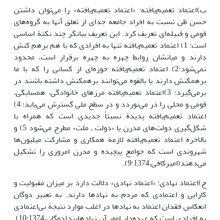
ب)اعتماد تعمیم‌یافته: «اعتماد تعمیم‌یافته» را می‌توان داشتن
حسن ظن نسبت به افراد جامعه جدای از تعلق آنها به گروه‌های
قومی و قبیله‌ای تعریف کرد. این تعریف بیانگر چند نکتة اساسی
است: 1) اعتماد تعمیم‌یافته تنها به افرادی که با هم برهم کنش
دارند و میانشان روابط چهره به چهره برقرار است، محدود
نمی‌شود؛2) اعتماد تعمیم‌یافته حوزه‌ای از کسانی را که با ما
برهمکنش دارند یا بالقوه می‌توانند برهمکنش داشته باشند در
برمی‌گیرد؛ 3)اعتماد تعمیم‌یافته مرزهای خانوادگی، همسایگی،
قومی و محلی را در می‌نوردد و در سطح ملی گسترش می‌یابد؛ 4)
اعتماد تعمیم‌یافته پدیدة نسبتاً جدیدی است که همراه با
شکل‌گیری دولت‌های مدرن یا «دولت ـ ملت» مطرح می‌شود 5) و
بالاخره اعتماد تعمیم‌یافته لازمة همکاری و مشارکت میلیون‌ها
شهروندی است که جوامع پیچیده و مدرن امروزی را تشکیل
می‌دهند(امیرکافی،9:1374).
ج)اعتماد نهادی: «اعتماد نهادی» دلالت دارد بر میزان مقبولیت و
کارایی و اعتمادی که مردم به نهادها دارند. به تعبیر دوگان
انعکاس فقدان اعتماد به نهادها در اغلب موارد نتیجة بی‌اعتمادی
به افرادی است که عهده‌دار امور آن نهاد‌هایند(دوگان،10:1374).