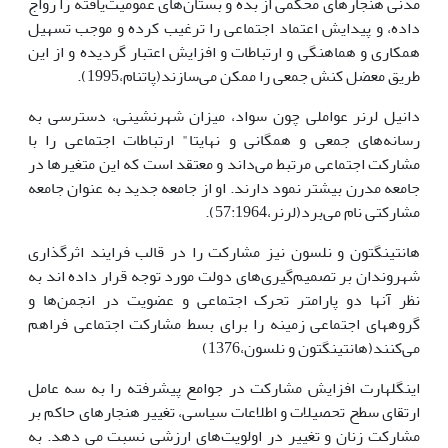
مدنی هنجارهای محکمی از بده ‌و بستان‌های عمومیت‌یافته را رواج
داده، و پیدایش اعتماد اجتماعی را ترغیب کرده و موجب تسهیل
همکاری و هماهنگی و ارتباطات و افزایش اعتبار گردیده و از این
طریق معضل کنش جمعی را ممکن می‌سازند(پاتنام،1995).
دانیل لرنر عواملی چون سواد، میزان شهرنشینی، دسترسی به
رسانه‌های جمعی و همگانی و نهایتا" ارتباطات اجتماعی را با
مشارکت اجتماعی مرتبط می‌داند و معتقد است که این متغیرها در
جامعه مدرن بیشتر نمود دارند. او از جامعه جدید به عنوان جامعه
مشارکتی نام می‌برد(لرنر،57:1964).
هانتینگتون و نلسون نیز مشارکت را در قالب فرایند اثرگذاری
شهروندان بر تصمیم‌گیری‌های دولت مورد توجه قرار داده اند به
نظر آنها دو پارامتر تحرک اجتماعی و عضویت در انجمن‌ها و
گروههای اجتماعی زمینه را برای بسط مشارکت اجتماعی فراهم
می‌کنند(هانتینگتون و نلسون،1376)
اینگلهارت افزایش مشارکت در جوامع پیشرفته را به سه عامل
ارتقای سطح تحصیلات و اطلاعات سیاسی، تغییر هنجارهای حاکم بر
مشارکت زنان و تغییر در اولویت‌های ارزشی نسبت می دهد. به