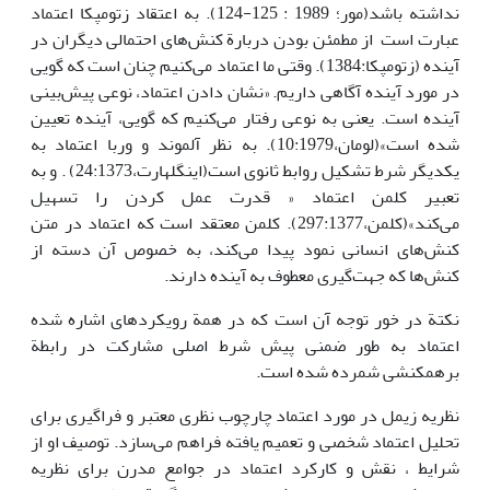
نداشته باشد(مور‎؛ 1989 : 125-124). به اعتقاد زتومپکا اعتماد
عبارت است از مطمئن بودن دربارة کنش‌های احتمالی دیگران در
آینده (زتومپکا:1384). وقتی ما اعتماد می‌کنیم چنان است که گویی
در مورد آینده آگاهی داریم. «نشان دادن اعتماد، نوعی پیش‌بینی
آینده است. یعنی به نوعی رفتار می‌کنیم که گویی، آینده تعیین
شده است»(لومان،10:1979). به نظر آلموند و وربا اعتماد به
یکدیگر شرط تشکیل روابط ثانوی است(اینگلهارت،24:1373) . و به
تعبیر کلمن اعتماد ‌« قدرت عمل کردن را تسهیل
می‌کند»(کلمن،297:1377). کلمن معتقد است که اعتماد در متن
کنش‌های انسانی نمود پیدا می‌کند، به خصوص آن دسته از
کنش‌ها که جهت‌گیری معطوف به آینده دارند.
نکتة در خور توجه آن است که در همة رویکردهای اشاره شده
اعتماد به طور ضمنی پیش شرط اصلی مشارکت در رابطة
برهمکنشی شمرده شده است.
نظریه زیمل در مورد اعتماد چارچوب نظری معتبر و فراگیری برای
تحلیل اعتماد شخصی و تعمیم یافته فراهم می‌سازد. توصیف او از
شرایط ، نقش و کارکرد اعتماد در جوامع مدرن برای نظریه