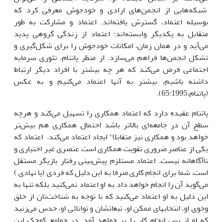
شبکه‌هایی از انجمن‌های ارادی و خودجوش معرفی کرد که
بوسیله اعتماد، گسترش یافته‌اند. اعتماد و مشارکت به طور
متقابل به یکدیگر وابسته‌اند: اعتماد از زندگی گروهی پدید
می‌آید و در همان زمان، امکانات خودجوش را برای شکل‌گیری و
تشکل انجمن‌ها فراهم می‌سازد. از منظر پاتنام، تئوری سرمایه
اجتماعی فرض می‌کند که هر چه بیشتر با افراد دیگر ارتباط
داشته باشیم، بیشتر به آنها اعتماد می‌کنیم و به عکس
(پاتنام،65:1995).
پاتنام عقیده دارد که اعتماد همکاری را تسهیل می‌کند و هرچه
سطح آن در جامعه‌ای بالاتر باشد احتمال همکاری هم بیش‌تر
خواهد بود و همکاری نیز متقابلا" ایجاد اعتماد می‌کند. اعتماد که
یکی از عناصر ضروری تقویت همکاری است عنصری غیر اختیاری و
ناآگاهانه نیست. اعتماد مستلزم پیش‌بینی رفتار بازیگر مستقل
است. شما برای انجام کاری صرفا به این دلیل که فردی (یا نهادی )
می‌گوید آن را انجام خواهد داد به او اعتماد نمی‌کنید بلکه تنها به
این دلیل به او اعتماد می‌کنید که با توجه به شناخت‌تان از خلق
وخوی او، انتخابهای ممکن او، تبعاتشان و توانائی او، حدس می‌زنید
که او از پس انجام کار را بر خواهد آمد. در جوامع کوچک این