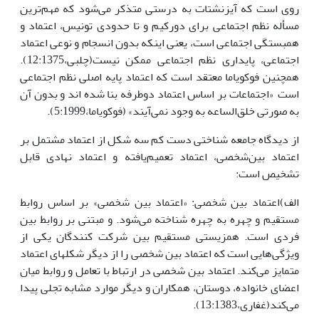
روی است که آیزنشتات به درستی متذکر می‌شود که مهم‌ترین
مسأله نظم اجتماعی برای دورکیم و تا حدودی تونیس، اعتماد و
همبستگی اجتماعی است، یعنی اینکه بدون انسجام و نوعی اعتماد
اجتماعی، پایداری نظم اجتماعی ممکن نیست(چلبی،12:1375).
همچنین فوکویاما معتقد است که اعتماد پایه اصلی نظم اجتماعی
است «اجتماعات بر اساس اعتماد دوطرفه بنا شده اند و بدون آن
به صورتی خلق‌الساعه به وجود نمی‌آیند» (فوکویاما،5:1999).
از دیدگاه جامعه شناختی دست کم سه شکل از اعتماد مشتمل بر
اعتماد بین‌شخصی، اعتماد تعمیم‌یافته و اعتماد نهادی قابل
تشخیص است:
الف)اعتماد بین شخصی: «اعتماد بین شخصی» بر اساس روابط
مستقیم و چهره به چهره شناخته می‌شود. و مبتنی بر روابط بین
فردی است. همزیستی مستقیم بین شرکت کنندگان یکی از
ویژگی‌هایی است که اعتماد بین شخصی را از دیگر شکلهای اعتماد
متمایز می‌کند. اعتماد بین شخصی در ارتباط با تعامل و روابط میان
اعضای خانواده، دوستان، همکاران و دیگر موارد مشابه تجلی پیدا
می‌کند(غفاری،13:1383).