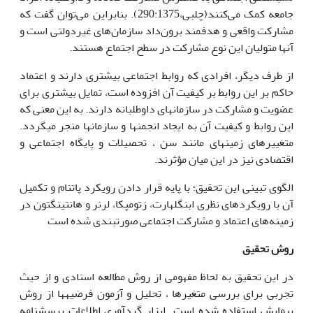
جامعه کمک می‌کنند(چلبی،290:1375). بنابراین می‌توان گفت که
مشارکت واقعی و هدفمند برون‌داد سازمان‌های غیردولتی است و
آنها متولیان این نوع مشارکت در سطح اجتماع هستند.
از طرف دیگر، افرادی که روابط اجتماعی بیشتری دارند و اعتماد
حاکم بر این روابط بر کیفیت آن افزوده است، تمایل بیشتری برای
عضویت و مشارکت در سازمان‏های داوطلبانه دارند. به این معنی که
این روابط و کیفیت آن به ایجاد انجمن‏ها و سازمان‏ها منجر می‏گردد.
متغییرهای زمینه‏ای مانند سن ، تحصیلات و پایگاه اجتماعی و
اقتصادی نیز در این میان مؤثرند.
الگوی تبینی این تحقیق؛ با پایه قرار دادن رویکرد پاتنام و تکمیل
آن با رویکردهای نظری ابنگلهارت، زتومپکا، لرنر و هانتینگتون در
زمینه‌های اعتماد و مشارکت اجتماعی صورتبندی شده است
روش تحقیق
در این تحقیق به لحاظ مفهومی از روش مطالعه اسنادی و از حیث
تجربی برای بررسی متغیرها ، تحلیل و آزمون فرضیه‏ها از روش
پیمایش استفاده شده است ابزار گردآوری اطلاعات پرسشنامه