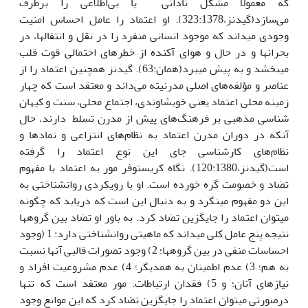
که معمولاً مشکل نادانی یا بی‌اطلاعی را برطرف
می‌سازد(گیدنز،323:1378). او اعتماد را عامل احساس امنیت
وجودی می‏داند که موجود انسانی منفرد را در نقل و انتفال‏ها، در
بحران‏ها و در حال و هوای آکنده از خطرهای احتمالی قوت قلب
می‏بخشد و به پیش می‏برد(همان:63). گیدنز همچنین اعتماد را از
عناصر و مؤلفه‌های اصلی مدرنیته می‌داند و معتقد است که چهار
زمینه محلی اعتماد یعنی خویشاوندی، اجتماع محلی، سنت و کیهان
شناسی مذهبی بر فرهنگ‌های پیش از مدرن تسلط دارند، حال
آنکه در دوران مدرن اعتماد به نظام‌های انتزاعی و نمادها و
نظام‌های کارشناسی جای این نوع اعتماد را گرفته
است(گیدنز،120:1380). نگاه کریستوفر مور به اعتماد با مفهوم
تضاد و خصومت گره خورده است. او با رویکردی روانشناختی به
این دو مفهوم می‏نگرد و به دنبال این است که دریابد که چگونه
می‏توان اعتماد را جایگزین تضاد کرد. به باور او تضاد بین گروهها
نتیجه پنج عامل کلی می‏داند که ماهیتی روانشناختی دارد: 1 (وجود
احساسات منفی در بین گروهها؛ 2) وجود تصورات قالبی آنها نسبت
به هم؛ 3) عدم اطمینان به همدیگر؛ 4) عدم مشروعیت افراد و
نیازهای آنان؛ و 5) فقدان ارتباطات. مور معتقد است که تنها
درصورتی می‏توان اعتماد را جایگزین تضاد کرد که این موانع وجود