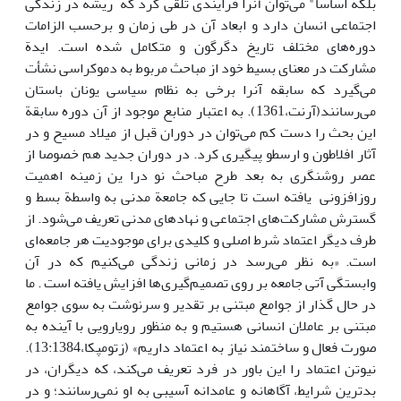
بلکه اساسا" می‌توان آنرا فرایندی تلقی کرد که ریشه در زندگی
اجتماعی انسان دارد و ابعاد آن در طی زمان و برحسب الزامات
دوره‌های مختلف تاریخ دگرگون و متکامل شده است. ایدة
مشارکت در معنای بسیط خود از مباحث مربوط به دموکراسی نشأت
می‌گیرد که سابقه آنرا برخی به نظام سیاسی یونان باستان
می‌رسانند(آرنت،1361). به اعتبار منابع موجود از آن دوره سابقة
این بحث را دست کم می‌توان در دوران قبل از میلاد مسیح و در
آثار افلاطون و ارسطو پیگیری کرد. در دوران جدید هم خصوصا از
عصر روشنگری به بعد طرح مباحث نو درا ین زمینه اهمیت
روزافزونی یافته است تا جایی که جامعة مدنی به واسطة بسط و
گسترش مشارکت‌های اجتماعی و نهادهای مدنی تعریف می‌شود. از
طرف دیگر اعتماد شرط اصلی و کلیدی برای موجودیت هر جامعه‌ای
است. «به نظر می‌رسد در زمانی زندگی می‌کنیم که در آن
وابستگی آتی جامعه بر روی تصمیم‌گیری‌ها افزایش یافته است . ما
در حال گذار از جوامع مبتنی بر تقدیر و سرنوشت به سوی جوامع
مبتنی بر عاملان انسانی هستیم و به منظور رویارویی با آینده به
صورت فعال و ساختمند نیاز به اعتماد داریم» (زتومپکا،13:1384).
نیوتن اعتماد را این باور در فرد تعریف می‌کند، که دیگران، در
بدترین شرایط، آگاهانه و عامدانه آسیبی به او نمی‌رسانند؛ و در