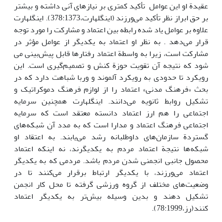
عقیدة او این عوامل تأکید کمتری بر نیازهای آنی داشته و بیشتر
بر حق ابراز نظر تأکید می‌ورزند (اینگلهارت،378:1373). اینگلهارت
علاوه بر عوامل یاد شده رابطه بین اعتماد و مشارکت را مورد توجه
قرار می‌دهد . به نظر او اعتماد به یکدیگر از عوامل مؤثر در
مشارکت است، زیرا به واسطة اعتماد رفتارها قابل پیش‌بینی می
شود که نتیجه آن تقویت حوزة کنش و تصمیم‌گیری است. این
رویکرد تا حدودی به رویکرد آلموند و وربا شباهت دارد که در
بحث «فرهنگ مدنی» اعتماد را از لوازم فرهنگ دموکراتیک و
تشکیل روابط ثانویه می‌دانند. اینگلهارت همچنین سرمایه
اجتماعی را هم ارز اعتماد دانسته معتقد است که سرمایه
اجتماعی فرهنگ اعتماد و مدارا است که به مدد آن شبکه‌های
گستردة سازمان‌های داوطلبانه رشد می‌یابند. به اعتقاد او
شبکه‌ها نتیجة اعتماد مردم به یکدیگرند، نه اینکه اعتماد
محصول جانبی انجمنی شدن مردم باشد. مردمی که به یکدیگر
اعتماد می‌ورزند، با یکدیگر ارتباط برقرار می‌کنند تا در
وضعیت‌های مختلف از گروه‌ ورزشی گرفته تا محل کار انجمن‌
تشکیل دهند و بدین‌ وسیله بیش‌تر به یکدیگر اعتماد
کنند(رز،78:1999).