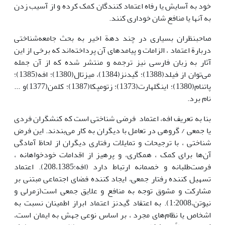
خود به آسایش یا رفاه اعتماد کنندگان کمک کرده و از آسیب زدن
به آنها یا منافع شان خوداری کنند.
صاحبنظران بسیاری در چند دهة اخیر به بحث جامعه‌شناختی
دربارة اعتماد ، الزامات و پیامد‌های آن پرداخته‌اند که برخی از این
آثار به زبان فارسی نیز ترجمه و منتشر شده که از آن جمله
می‌توان از فیلد(1388)؛ گیدنز(1384)، میزتال(1380)؛ افه(1385)؛
پاتنام(1380)؛ اینگلهارت(1373)؛ زتومپکا(1387)؛ کلمن(1377)و ...
نام برد.
بنا به تعریف افه، اعتماد فرضی شناختی است که کنشگران فردی
یا جمعی / گروهی در تعامل با دیگران به کار می‌بندند. این فرض
شناختی ، با ترجیحات و تمایلات رفتاری دیگران از لحاظ آمادگی
آن‌ها برای کمک ، همکاری‌‌، و پرهیز از اقدامات خودخواهانه ،
فرصت‌طلبانه و خصمانه ارتباط دارد (افه؛208،1385). اعتماد
تسهیل کننده رفتار جمعی، ایجاد کننده فضای اجتماعی مبتنی بر
مشارکت و مشوق توجه به منافع و علایق جمعی است(زمرلی و
نیوتن،1:2008). به اعتقاد گیدنز اعتماد ابراز اطمینان نسبت به
اشخاص یا نظام‌های مجرد ، بر اساس نوعی جهش به ایمان است،