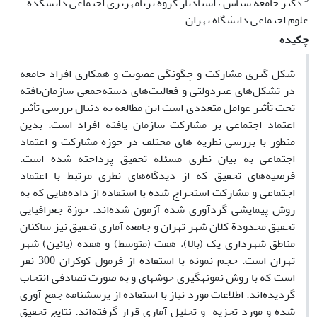
دکتر جامعه شناس ، استادیار گروه برنامه‏ریزی اجتماعی دانشکده
علوم اجتماعی دانشگاه تهران
چکیده
شکل گیری مشارکت و چگونگی عضویت و همکاری افراد جامعه
در تشکل‌های غیردولتی و فعالیت‌های دسته‌جمعی سازمان‌یافته
تحت تأثیر عوامل متعددی است این مطالعه به دنبال بررسی تأثیر
اعتماد اجتماعی بر مشارکت سازمان یافته افراد است. بدین
منظور با بررسی نظریه های مختلف در حوزه مشارکت و اعتماد
اجتماعی به بیان نظری مسئله تحقیق پرداخته شده است.
فرضیه‌های تحقیق که از دیدگاه‌های نظری مرتبط با اعتماد
اجتماعی و مشارکت استخراج شده با استفاده از داده‌هایی که به
روش پیمایشی گردآوری شده آزمون شده‌اند. حوزة جغرافیایی
تحقیق محدودة کلان شهر تهران و جامعه‌ آماری تحقیق نیز ساکنان
مناطق شهرداری یک (بالا)، هفت (متوسط) و هفده (پائین) شهر
تهران است. حجم نمونه با استفاده از فرمول کوکران 300 نقر
است که با روش نمونه‏گیری خوشه‏ای و به صورت تصادفی انتخاب
گردیده‌اند. اطلاعات مورد نیاز با استفاده از پرسشنامه جمع آوری
شده و مورد تحزیه و تحلیل آماری قرار گرفته‌اند. نتایج تحقیق