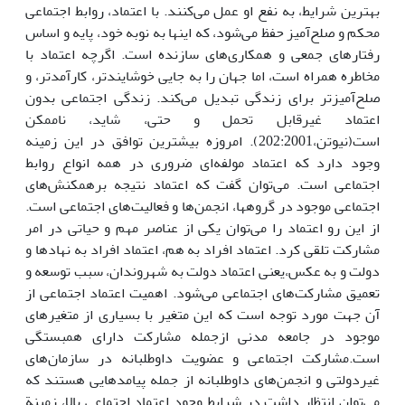
بهترین شرایط، به نفع او عمل می‌کنند. با اعتماد، روابط اجتماعی
محکم و صلح‌آمیز حفظ می‌شود، که اینها به نوبه خود، پایه و اساس
رفتارهای جمعی و همکاری‌های سازنده است. اگرچه اعتماد با
مخاطره همراه است، اما جهان را به جایی خوشایندتر، کارآمدتر، و
صلح‌آمیزتر برای زندگی تبدیل می‌کند. زندگی اجتماعی بدون
اعتماد غیرقابل تحمل و حتی، شاید، ناممکن
است(نیوتن‏،202:2001). امروزه بیشترین توافق در این زمینه
وجود دارد که اعتماد مولفه‌ای ضروری در همه انواع روابط
اجتماعی است. می‌توان گفت که اعتماد نتیجه برهمکنش‌های
اجتماعی موجود در گروهها، انجمن‌ها و فعالیت‌های اجتماعی است.
از این رو اعتماد را می‌توان یکی از عناصر مهم و حیاتی در امر
مشارکت تلقی کرد. اعتماد افراد به هم، اعتماد افراد به نهادها و
دولت و به عکس،یعنی اعتماد دولت به شهروندان، سبب توسعه و
تعمیق مشارکت‌های اجتماعی می‌شود. اهمیت اعتماد اجتماعی از
آن جهت مورد توجه است که این متغیر با بسیاری از متغیرهای
موجود در جامعه مدنی ازجمله مشارکت دارای همبستگی
است.مشارکت‌ اجتماعی و عضویت داوطلبانه در سازمان‌های
غیردولتی و انجمن‌های داوطلبانه از جمله پیامدهایی هستند که
می‌توان انتظار داشت در شرایط وجود اعتماد اجتماعی بالا، زمینة