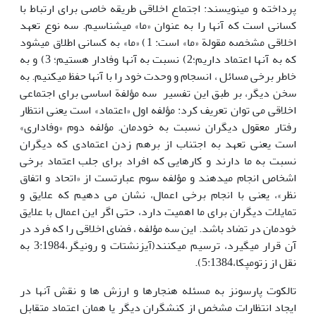
پرداخته و می‏نویسند: اجتماع اخلاقی طریقه خاصی برای ارتباط با
کسانی است که آنها را به عنوان «ما» می‏شناسیم. سه نوع تعهد
اخلاقی مشخصه مقولة «ما» است: 1) «ما» به کسانی اطلاق می‏شود
که به آنها اعتماد داریم؛2) نسبت به آنها وفادار هستیم؛ 3) و به
خاطر برخی مسائل ، انسجام و وحدت خود را با آنها حفظ می‏کنیم. به
سخن دیگر، بر طبق این تفسیر سه مؤلفة اساسی برای اجتماعی
اخلاقی می توان تعریف کرد: مؤلفه اول «اعتماد» است یعنی انتظار
رفتار معقول دیگران نسبت به خودمان. مؤلفه دوم «وفاداری»
است یعنی تعهد به اجتناب از برهم زدن اعتمادی که دیگران
نسبت به ما دارند و کارهایی که افراد برای جلب اعتماد برخی
اشخاص انجام می‏دهند و مؤلفه سوم عبارتست از «اتحاد و اتفاق
نظر»، یعنی با انجام برخی اعمال، نشان می دهیم که علایق و
تمایلات دیگران برای ما اهمیت دارد، حتی اگر این اعمال با علایق
خودمان در تضاد باشد. این سه مؤلفه ، فضای اخلاقی را که فرد در
آن قرار می‏گیرد، ترسیم می‏کنند(آیزنشتات و رونیگر‏،3:1984 به
نقل از زتومپکا،5:1384).
تالکوت پارسونز به مسئله هنجارها و ارزش ها و نقش آنها در
ایجاد انتظارات مشخص از کنشگران دیگر یا همان اعتماد متقابل