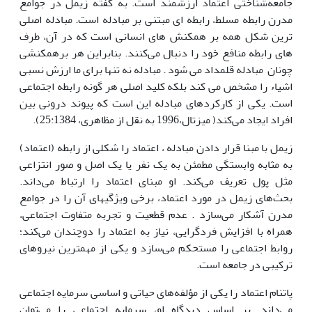
جامعه‌شناختی اعتماد ارزشمند است. به گفتة زیمل در جوامع
مدرن رابطه مسلط، رابطه ای مبتنی بر مبادله است. مبادله اصلی
ترین شکل همه بر همکنش های انسانی است که در آن، طرف
های رابطه منافع خود را دنبال می‌کنند. بنابراین هر برهمکنشی
چونان مبادله قلمداد می شود . مبادله نه تنها برای ما ارزش نسبی
اشیاء را مشخص می کند بلکه کلید اصلی هر گونه رابطه اجتماعی
است. یکی از کارکردهای مبادله این است که پیوند درونی بین
افراد ایجاد می‌کند( میزتال،1996 به نقل از مظاهری، 25:1384).
زیمل با مبنا قرار دادن مبادله ، اعتماد را شکلی از رابطه (اعتماد)
به مثابه وابستگی مطمئن به یک نفر یا یک اصل و صور انتزاعی
مثل پول تعریف می‌کند. او مبنای اعتماد را ارتباط می‌داند.
بحث‌های زیمل در مورد اعتماد، برخی ویژگیهای آن را در جوامع
مدرن آشکار می‌سازد . عدم قطعیت و تجربه متفاوت اجتماعی،
همراه با افزایش فردگرایی، نیاز به اعتماد را دوچندان می‌کند؛
روابط اجتماعی را مستحکم می‌سازد و یکی از مهمترین نیروهای
ترکیبی در جامعه است.
پاتنام اعتماد را یکی از مؤلفه‌های حیاتی و اساسی سرمایه اجتماعی
می‌داند. بر اساس دیدگاه او، سرمایه اجتماعی را می‌توان