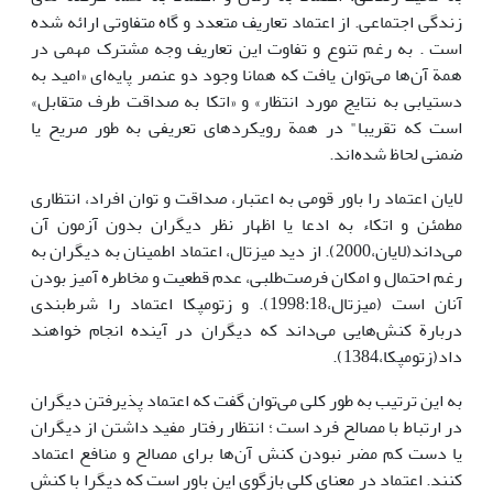
زندگی اجتماعی. از اعتماد تعاریف متعدد و گاه متفاوتی ارائه شده
است . به رغم تنوع و تفاوت این تعاریف وجه مشترک مهمی در
همة آن‌ها می‌توان یافت که همانا وجود دو عنصر پایه‌ای «امید به
دستیابی به نتایج مورد انتظار» و «اتکا به صداقت طرف متقابل»
است که تقریبا" در همة رویکردهای تعریفی به طور صریح یا
ضمنی لحاظ شده‌اند.
لایان اعتماد را باور قومی به اعتبار، صداقت و توان افراد، انتظاری
مطمئن و اتکاء به ادعا یا اظهار نظر دیگران بدون آزمون آن
می‌داند(لایان،2000). از دید میزتال، اعتماد اطمینان به دیگران به
رغم احتمال و امکان فرصت‌طلبی، عدم قطعیت و مخاطره آمیز بودن
آنان است (میزتال،1998:18). و زتومپکا اعتماد را شرط‌بندی
دربارة کنش‌هایی می‌داند که دیگران در آینده انجام خواهند
داد(زتومپکا،1384).
به این ترتیب به طور کلی می‌توان گفت که اعتماد پذیرفتن دیگران
در ارتباط با مصالح فرد است ؛ انتظار رفتار مفید داشتن از دیگران
یا دست کم مضر نبودن کنش‌ آن‌ها برای مصالح و منافع اعتماد
کنند. اعتماد در معنای کلی بازگوی این باور است که دیگرا با کنش