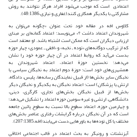
اعتمادی است که موجب می‌شود افراد هرگز نتوانند به روش
مشارکتی با یکدیگر همکاری کنند(غفاری و نیازی،48:1386).
کلاوس افه در مقاله خود تحت عنوان «چگونه می‌توان به
شهروندان اعتماد داشت ؟» می‌نویسد: اعتماد گمانه‌ای بر مبنای
ارزیابی دیگران است که ممکن است اشتباه باشد. او معتقد است
که از ترکیب دوگانه‌های «توده ـ نخبه» و «افقی ـ عمودی» چهار حوزه
بدست می‌آید که روابط اعتماد در آن چهار حوزه خود را نشان
می‌دهد: نخستین حوزة اعتماد، اعتماد شهروندان به
همشهری‌های خود است؛ حوزة‌ دوم اعتماد به نخبگان سیاسی یا
نخبگان سایر بخش‌ها (از قبیل نمایندگان رسانه‌ها، پلیس، دادگاه،
ارتش یا پزشکان) است؛ اعتماد نخبگان به یکدیگر و نخبگان دیگر
بخش‌ها از قبیل نخبگان بخش‌های تجاری، کارگری، دینی،
دانشگاهی، ارتشی و غیره سومین حوزه اعتماد را تشکیل می‌دهد؛
و چهارمین حوزه، اعتماد سطوح بالا نسبت به سطوح پائین جامعه
است که در آن نخبگان درباره گرایشات رفتاری عناصر بخش‌های
مختلف یا کل توده‌ها به باورهایی دست می‌یابند(افه،207:1385).
آیزنشتات و رونیگر به بحث اعتماد در قالب اجتماعی اخلاقی