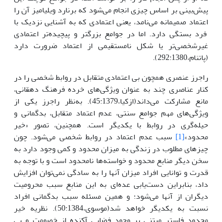
پیش‌بینی بر اساس چیزی انجام می‌شود که برنارد ویلیامیز آن را
اعتماد صمیمانه می‌نامد، یعنی اعتمادی که به آشنایی نزدیک با
فرد بستگی دارد. اما در جوامع بزرگتر و پیچیده‌تر اعتمادی
غیرشخصی‌تر یا شکل نامستقیمی از اعتماد ضرورت دارد
(پاتنام،292:1380).
راجرز عنصری همچون بی اعتمادی متقابل در روابط شخصی را در
کنار عناصری چند به عنوان ویژگی‌های خرده فرهنگ دهقانی،
مانع مشارکت می‌داند(ازکیا،45:1379). به‌نظر راجرز یکی از
ویژگی‌های مهم جوامع سنتی، عدم اعتماد متقابل، بدگمانی و
حیله‌گری در روابط با یکدیگر است. همچنین، تصور «خیر
محدود»
[1]
سبب عدم اعتماد در روابط شخصی می‌شود. چون
چیزهای مطلوب در زندگی به میزان محدود و کمی وجود دارد به
سخن دیگر منابع محدود و خواسته‌ها نامحدود است و با توجه به
قدرت و توانایی افراد میزان آنها را به سادگی نمی‌توان افزایش
داد، بنابراین دست‌یابی عده‌ای به این منابع سبب محرومیت
دیگران از آنها می‌شود؛ و همین مسئله سبب بدگمانی افراد
نسبت به‌ یکدیگر خواهد شد(موسوی،50:1384). نظریه خیر
محدود فاستر مبتنی بر وجود فضایی آکنده از خصومت و بی