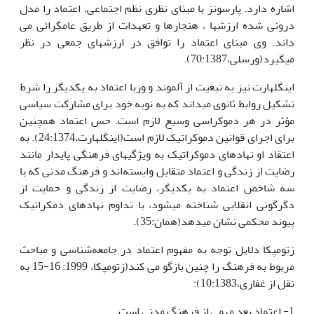
اشاره دارد. پارسونز با مبنای نظری نظم اجتماعی، اعتماد را مدل
درونی شده ارزشها ، هنجارها و تعهدات از طریق عام‏گرائی می
داند. وی مبنای اعتماد را توافق در ارزشهای جمعی در نظر
می‏گیرد(ورسلی،70:1387).
اینگلهارت نیز به تبعیت از آلموند و وربا اعتماد به یکدیگر را شرط
تشکیل روابط ثانوی می‏داند که به نوبه خود برای مشارکت سیاسی
مؤثر در هر دموکراسی وسیع لازم است. حس اعتماد همچنین
برای اجرای قوانین دموکراتیک لازم است(اینگلهارت،24:1374). به
اعتقاد او نهادهای دموکراتیک به ویژگیهای فرهنگی پایدار مانند
رضایت از زندگی و اعتماد متقابل وابسته‌اند و فرهنگ مدنی که با
سه شاخص اعتماد به یکدیگر، رضایت از زندگی و حمایت از
دگرگونی انقلابی شناخته می‏شود، با تداوم نهادهای دمکراتیک
پیوند محکمی نشان می‏دهد(همان:35).
زتومپکا دلایل توجه به مفهوم اعتماد در جامعه‌شناسی و مباحث
مربوط به فرهنگ را چنین بازگو می کند(زتومپکا، 1999: 16-15 به
نقل از غفاری،10:1383):
1- اعتماد بعد مهمی از فرهنگ مدنی است.