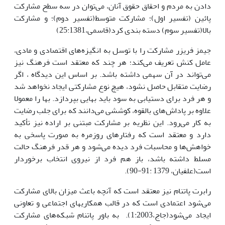
دادن به مردم و احقاق حقوق آنان، می‌توان در سه سطح مشارکت
پائین (تفسیر اول)؛ مشارکت متوسط(تفسیر دوم)؛ و مشارکت
بالا(تفسیر سوم) دسته بندی کرد(قاسمی،25:1381)
جیمز فریزر مشارکت را با توسل به انگیزه‌های اقتصادی و مادی،
عامل کنش تعریف می‌کند؛ هر چند که معتقد است فرهنگ نیز
می‌تواند در آن سهمی داشته باشد. بر اساس این دیدگاه ، اگر
رضایت متقابل حاصل نشود، هیچ نوع مشارکتی ایجاد نخواهد شد
و هر فرد برای دستیابی به سود باید بهایی بپردازد. بها را معمولا
علاوه بر پاداش‌های بالقوه، کوششی می‌دانند که برای جلب رضایت
به کار می‌رود. این نظریه بر مشارکت مبتنی بر اراده نیز تأکید
دارد و معتقد است که رفتارهای روزمره به صورت پاسخی به
خواهش‌ها و محاسبات فرد دیده می‌شود و هر قدر فرهنگ حالت
مسلط داشته باشد، باز هم فرد از نیروی انتخاب برخوردار
است(علفیان، 1379 :91-90).
رابرت پاتنام نیز معتقد است که آنچه باعث میزان بالای مشارکت
می‌شود اعتمادی است که در قالب همکاریهای اجتماعی و تعاونی
ایجاد می‌شود(جاج،1:2003). به باور پاتنام شبکه‌های مشارکت