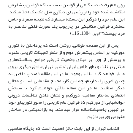
روی هم رفته، دستگاهی از قوانین نیست، بلکه قوانین پیش­فرض
انگاشته­ شده خود را از رشته­های دیگری مثل مکانیک اخذ می­کند.
این علم خود را درگیر این مسئله می­سازد که نتیجه منفرد و خاص
عملکرد قوانین مکانیکی در چارچوب یک صورت فلکی منحصر به
فرد چیست؟"(وبر، 1384: 116)
پس از این مقدمه طولانی، روشن است که پرداختن به تئوری
دورکیم بر اساس پیش­فرض دوم و از منظر تعیینات تاریخی منفرد
و پرسش از وی بر مبنای وضعیت تاریخی جوامع پسااستعماری
مبتنی بر نفت و بطور خاص ایران /«شهر تهران»، افق دیگری بروی
ما باز خواهد کرد. با این وجود، ما در این مقاله قصد پرداختن به
چنین امری را نداریم، چه این کار، محتاج مقدماتی است و مجالی
دیگر می­طلبد. ما در این مقاله تلاش خواهیم کرد با سنجش
انتقادی ساختار مفاهیم دورکیم و نشان دادن تناقضات درونی
خوانش­­هایی از دورکیم که قوانین عام تاریخی را محور تئوریهای خود
در تبیین جامعه­شناسانه قرار می­دهند، به بازاندیشی در ساختار
مفهومی وی بپردازیم.
انتخاب تهران از این بابت حائز اهمیت است که جایگاه مناسبی