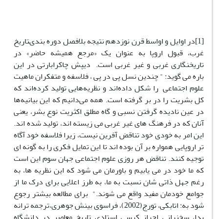
[1]در اوایل و اواسط قرن نوزدهم نتیجه بلافصل دوره بندىتاریخ
غرب، قبول اروپا به عنوان یک «مرجع همیشه حاضر» در
تاریخنگاری غربی و غیر غربی است. دیپش چاکرابارتى در این
باره مى گوید: " چندین نسل پی در پی ، فلاسفه و متفکران ماهیت
علوم اجتماعی را شکل داده‌اند و نظریه‌هایی تولید کرده‌اند که
کل بشریت را در بر گرفته است. همه می‌دانیم که این بیانیه‌ها
در عین نادیده ‌‌گرفتن نسبی و گاه مطلق اکثریت نوع بشر، یعنى
آنان که در فرهنگ هاى غیر غربى مى زیسته اند، تولید شده اند.
این امر به خودى خود تناقض آفرین نیست، زیرا فلاسفه خود آگاه
تر اروپایى همواره بر آن بوده اند تا این تمایل فکرى را به گونه اى
توجیه کنند. تناقض هر روزى علوم اجتماعى جهان سوم این است
که ما خود در مى یابیم و باورمان مى شود که این نظریه ها، به
رغم جهل ذاتى شان نسبت به ما، به طرز اعلایى براى درک ما از
جوامع خودمان مفید واقع مى شوند." برای مطالعه بیشتر رجوع
شود به: اتابکی، تورج(2002)، فراسوی بینش جوهری،ترجمه ترانه
یدا، سخنرانی احراز کرسی استادی تاریخ معاصر در دانشگاه