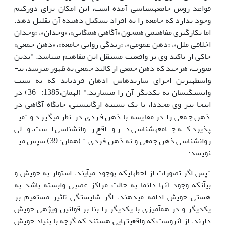
قواعد روش جامعه­شناسی آمده است، این امکان برای دورکیم
وجود ندارد که جامعه را به افراد تشکیل دهنده آن تقلیل دهد.
اما بکارگیری مفاهیمی همچون «آگاهی همگانی»، «وجدان»، «وجدان
اخلاقی ملل»، «ذهن عمومی»، «زندگی روانی جامعه»، «ذهن جمعی»
حاکی از تاکید وی بر واقعیت مستقل این مفاهیم می­باشد. "بدین
صورت، هرچند که ذهن جمعی از کالبد جمعی به ظهور می­رسد، بی­
واسطه­ترین اجزای سازنده­اش اذهان فردی­اند که به سبب
وابستگی­شان به یکدیگر آن را می­سازند." (له­مان،1385: 36) در
اینجا نیز وی مجدداَ، با یک تشبیه ارگانیستی، جایگاه آگاهی در
ذهن جمعی را در مقایسه با ذهن فردی در نظر می­گیرد و "می­
پذیرد که جامعه­شناسی در واقع روانشناسی است، ولی
روانشناسی ذهن جمعی و نه ذهن فردی." (همان: 39) سپس می­
نویسد:
"پس اگر تصورات از لحظه­ایکه بوجود می­آیند، استوار به خویش و
بی­آنکه وجود آنها دائما به حالت مراکز عصبی وابسته باشد به
هستی خویش ادامه می­دهند، اگر شایستگی تاثیر مستقیم بر
یکدیگر و در هم­آمیزی با یکدیگر را بنا بر قوانین ویژه­ی خویش
دارند، از آنروست که واقعیت­هایی هستند که گرچه با بنیاد خویش