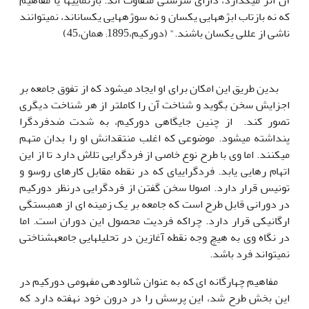
آن اثر می­گذارد، دارای سرشتی متفاوت اند. بازنمایی­ها یا مفاهیم
که نه بازتاب ابژه­هایی یکسان و نه سوژه­هایی یکسان­اند، نمی­توانند
ناشی از عللی یکسان باشند." (دورکیم،1895; همان،45)
بدین طریق این امکان برای او ایجاد می­شود که از تفوق جامعه بر
اجزایش سخن بگوید و شناخت آن را کامل­تر از هر شناخت دیگری
تصور کند. از چنین جایگاهی دورکیم، به شدت ضد­فردگرا
پنداشته می­شود. موضوعی که اغلب منتقدانش او را بدان متهم
می­کنند. اما وی با طرح نوع خاصی از فردگرایی تلاش دارد تا از این
اتهام رهایی یابد. فردگرایی­ای که در نقطه مقابل کارهای روسو و
تونیس قرار دارد. اصولا سخن گفتن از فردگرایی درنظر دورکیم
در دورانی قابل طرح است که جامعه بر یک زمینه ­ای از همبستگی
ارگانیکی قرار دارد. چراکه فردیت محصول این دوران است. اما
در نگاه وی به هیچ وجه نقطه آغازین در تحلیل­هایی جامعه­شناختی
نمی­تواند فرد باشد.
مفاهیم چهارگانه ای که به عنوان شالوده­­ی مفهومی دورکیم در
این بخش طرح شد، این پرسش را در درون خود نهفته دارد که