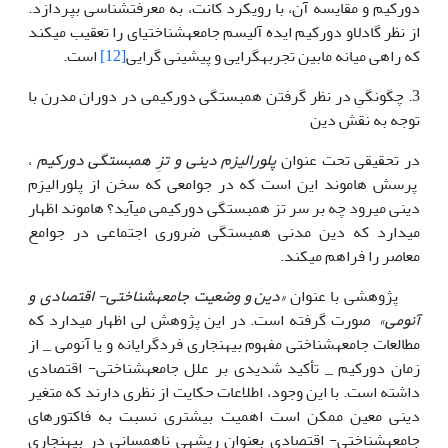
دورکیم و مقایسه آن، با رویکرد کانت، به معرفت­شناسی بپردازد.
از نظر گادلاو دورکیم ایده آلیسم جامعه­شناختی­ای را تعقیب می­کند
که راهی میانه مابین تجربه­گرایی و پیشینی گرایی
[12]
است.
3. چگونگیِ در نظر گرفتن همبستگی دورکیمی در دوران مدرن با
توجه به نقش دین
در تحقیقی تحت عنوان
پلورالیزم دینی و تزِ همبستگی دورکیم
،
پرسش هاموند این است که در جوامعی که سخن از پلورالیزم
دینی می­رود چه بر سر تز همبستگی دورکیمی می­آید؟ هاموند اظهار
می­دارد که دین مدنی همبستگی ضروری اجتماعی در جوامع
معاصر را فراهم می­کند.
پژوهشی با عنوان
«دین و وضعیت جامعه­شناختی- اقتصادی و
آنومی»
صورت گرفته است. در این پژوهش لی اظهار می­دارد که
مطالعات جامعه­شناختی مفهوم بی­هنجاری فردگرایانه و یا آنومی _ از
زمان دورکیم _ تأکید شدیدی بر علل جامعه­شناختی- اقتصادی
داشته است. با این وجود، اطلاعات حکایت از نظری دارند که متغیر
دینی معین ممکن است اهمیت بیشتری نسبت به فاکتورهای
جامعه­شناختی- اقتصادی بعنوان ریشه­ی ناهمسانی در بی­هنجاری