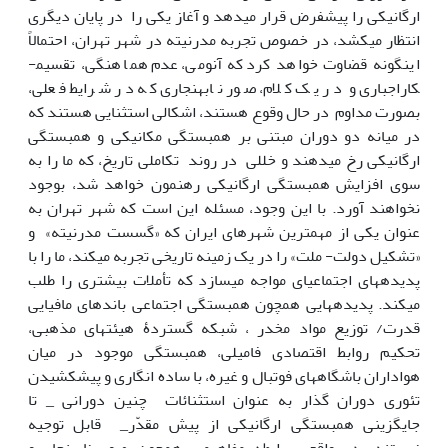
ارگانیکی را پیشفرض قرار می­دهد و آغاز یکی را در پایان دیگری
انتظار می­کشد، در خصوص تجربه مدرنیته در شهر تهران، احتمالاً
اینگونه قضاوت خواهد کرد که آنومی، عدم هماهنگی، تقسیم­
کاراجباری و در یک کلام، صور نابهنجاری که در شرایط فعلی،
بصورت مداوم در حال وقوع هستند، اشکالی استثنایی هستند که
در میانه دو دوران مبتنی بر همبستگی مکانیکی و همبستگی
ارگانیکی رخ می­دهند و خللی در روند تکاملی تاریخ، که ما را به
سوی افزایش همبستگی ارگانیکی رهنمون خواهد ­شد، بوجود
نخواهند آورد. با این وجود، مسئله این است که شهر تهران به
عنوان یکی از مهمترین شهرهای ایران که «گسست مدرنیته» و
«تشکیل دولت- ملت» را در یک زمینه تاریخی تجربه می­کند، ما را با
پدیده­های اجتماعی­ای مواجه می­سازد که تأملات بیشتری را طلب
می­کند. پدیده­هایی همچون همبستگی اجتماعی باند­های مافیایی
قدرت/ توزیع مواد مخدر ، شبکه گستردۀ هیئت­های مذهبی،
تحکیم روابط اقتصادی فامیلی، همبستگی موجود در میان
هواداران باشگاههای فوتبال و غیره، با ساده انگاری و پیش­کشیدن
تئوری دوران گذار به عنوان استثنائات چنین دورانی _ تا
جایگزینی همبستگی ارگانیکی از پیش مقدّر_ قابل توجیه