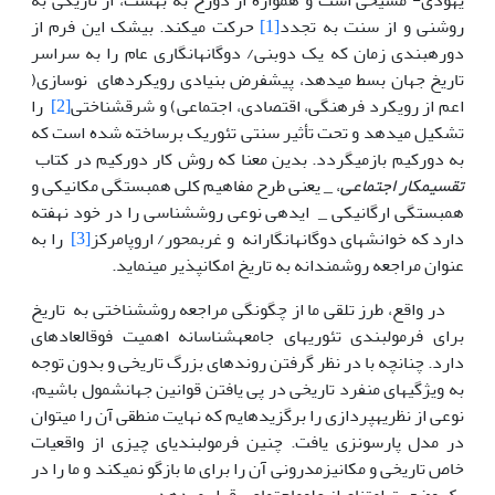
یهودی- مسیحی است و همواره از دوزخ به بهشت، از تاریکی به
روشنی و از سنت به تجدد
[1]
حرکت می­کند. بی­شک این فرم از
دوره­بندی زمان که یک دوبنی/ دوگانه­انگاری عام را به سراسر
تاریخ جهان بسط می­دهد، پیش­فرض­ بنیادی رویکرد­های نوسازی(
اعم از رویکرد فرهنگی، اقتصادی، اجتماعی) و شرق­شناختی
[2]
را
تشکیل می­دهد و تحت تأثیر سنتی تئوریک برساخته شده­ است که
به دورکیم باز­میگردد. بدین معنا که روش کار دورکیم در کتاب
تقسیم­کار اجتماعی
، _ یعنی طرح مفاهیم کلی همبستگی مکانیکی و
همبستگی ارگانیکی _ ایده­ی نوعی روش­شناسی را در خود نهفته
دارد که خوانش­های دوگانه­انگارانه و غرب­محور/ اروپامرکز
[3]
را به
عنوان مراجعه روش­مندانه به تاریخ امکان­پذیر می­نماید.
در واقع، طرز تلقی ما از چگونگی مراجعه روش­شناختی به تاریخ
برای فرمول­بندی تئوری­های جامعه­شناسانه اهمیت فوق­العاده­ای
دارد. چنانچه با در نظر گرفتن روند­های بزرگ تاریخی و بدون توجه
به ویژ­گی­های منفرد تاریخی در پی یافتن قوانین جهانشمول باشیم،
نوعی از نظریه­پردازی را برگزیده­ایم که نهایت منطقی آن را می­توان
در مدل پارسونزی یافت. چنین فرمول­بندی­ای چیزی از واقعیات
خاص تاریخی و مکانیزم­درونی آن را برای ما بازگو نمی­کند و ما را در