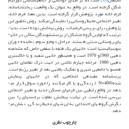
استفان
[18]
است که بر مبنای خوانشی از جامعه­شناسی دورکیم
شکل گرفته است. در واقع به عنوان یک واقعیت ریخت­شناسانه،
فرم خانه مورد پژوهش قرار گرفته است. بدین معنا، فرم خانه،
تغییر اجتماعی محیط روستایی را نمایندگی می­کند. روش تحقیق این
پژوهش برای بررسی فرضیات، روش پیمایش بوده است، بدین­
ترتیب که اولین گروه متشکل از پرسش­شوندگانِ ساکن در خانه­
های روستایی سنتی هستند. مراحل دوم و سوم، نماینده دوران
سوسیالیست­ها است: خانه­های یک طبقه با سقفی خاص که مشخصه
دهه­ی 1960و 1970 است و همینطور خانه­ی سفید و یا خاکستری
دهه­­ی 1980. مرحله چهارم تلاشی در جهت درکِ تقاضای خانه­ی
همسو با جامعه­ی شهری و تفکیک یافته­ی بعد از تغییر رژیم است.
پرسشنامه عقیده­ی اشخاصی که در خانه­های پیمایش
شده(N=400 )، زندگی و یا کار می­کنند را مورد سوال قرار می­
دهد.در واقع رابطه­­ی بین فرم­های مسکن جدید و تغییر اجتماعی
بررسی شده است. در نهایت، پیمایش، تفاوتِ برجسته­ای را بین
نگرش گروههای اجتماعی به ارزشهای محیط زندگی، نشان می­
دهد.
چارچوب نظری