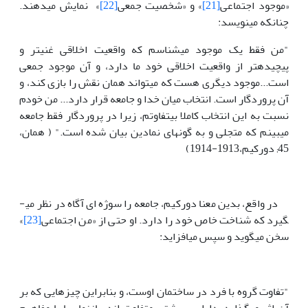
«موجود اجتماعی
[21]
» و «شخصیت جمعی
[22]
» نمایش می­دهند.
چنانکه می­نویسد:
"من فقط یک موجود می­شناسم که واقعیت اخلاقی غنی­تر و
پیچیده­تر از واقعیت اخلاقی خود ما دارد، و آن موجود جمعی
است...موجود دیگری هست که می­تواند همان نقش را بازی کند­­، و
آن پروردگار است. انتخاب میان خدا و جامعه قرار دارد... من خودم
نسبت به این انتخاب کاملا بی­تفاوتم، زیرا در پروردگار فقط جامعه
می­بینم که متجلی و به گونه­ای نمادین بیان شده است." ( همان،
45; دورکیم،1913-1914)
در واقع، بدین معنا دورکیم، جامعه را سوژه ای آگاه در نظر می­
گیرد که شناخت خاص خود را دارد. او حتی از «من اجتماعی
[23]
»
سخن می­گوید و سپس می­افزاید:
"تفاوت گروه با فرد در ساختمان اوست، و بنابراین چیزهایی که بر