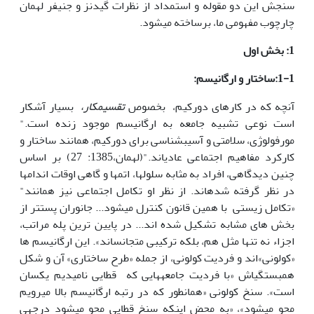
سنجش این دو مقوله و استمداد از نظرات گیدنز و جنیفر له­مان
چارچوب مفهومی ما، برساخته می­شود.
1: بخش اول
1-1:ساختار و ارگانیسم:
آنچه که در کارهای دورکیم، بخصوص
تقسیم­کار،
بسیار آشکار
است نوعی تشبیه جامعه به ارگانیسم موجود زنده است."
مورفولوژی، سلامتی و آسیب­شناسی برای دورکیم، همانند ساختار و
کارکرد مفاهیم اجتماعی عادی­اند."(له­مان،1385: 27) بر اساس
چنین دیدگاهی، افراد به مثابه سلول­ها، اتمها و گاهی اوقات اندامها
در نظر گرفته شده­اند. از نظر او تکامل اجتماعی نیز همانند"
«تکامل زیستی با همین قانون کنترل می­شود... جانوران پست­تر از
بخش های مشابه تشکیل شده اند... در پایین ترین پله مراتب،
اجزاء نه تنها مثل هم، بلکه ترکیبی متجانس­اند». این ارگانیسم ها
«کولونی»اند و فردیت کولونی، از جمله «طرح ساختاری» آن و شکل
همبستگی­اش «با فردیت جامعه­هایی که قطایی نامیدیم یکسان
است». سنخ کولونی «همانطور که در رتبه ارگانیسم بالا می­رویم
محو می­شود»، «به محض اینکه سنخ قطایی محو می­شود درجه­ی