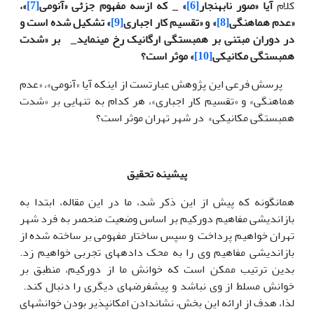
کلام
آیا «صور نابهنجار
[6]
» _ که ازسه مفهوم جزئی «آنومی
[7]
»،
«عدم هماهنگی
[8]
» و «تقسیم کار اجباری
[9]
» تشکیل شده است و
در دوران مبتنی بر همبستگی ارگانیک رخ می­نماید
_
بر «شدت
همبستگی مکانیکی
[10]
» موثر است؟
پرسش فرعی این پژوهش عبارتست از اینکه آیا «آنومی»، «عدم
هماهنگی» و «تقسیم کار اجباری»، هر کدام به تنهایی بر «شدت
همبستگی مکانیکی» در شهر تهران موثر است؟
پیشینه تحقیق
همانگونه که پیش از این ذکر شد، ما در این مقاله، ابتدا به
بازاندیشی مفاهیم دورکیم بر اساس وضعیت منحصر به فرد شهر
تهران خواهیم پرداخت و سپس ساختار مفهومی بر ساخته شده از
بازاندیشی مفاهیم وی را به محک داده­های تجربی خواهیم زد.
بدین ترتیب ممکن است که خوانش ما از دورکیم، منطبق بر
خوانش مسلط از وی نباشد و پیش­­فرضهای دیگری را دنبال کند.
لذا، هدف از ارائه این بخش، نشان­دادن امکان­پذیر بودن خوانش­های