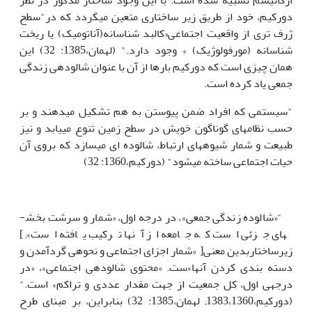
ارگانیسم تشبیه شده است. با این وجود ساختار مذکور در نظر
دورکیم، خود از طریق زیر ساختاری متعین میگردد که در"سطح
ژرف تری از واقعیت اجتماعی«کالبد شناسانه(آناتومیک) یا ریخت
شناسانه (مورفولوژیک) » وجود دارد." (له­مان،1385: 32) این
همان چیزی است که دورکیم بارها از آن با عنوان شالوده­ی زندگی
جمعی یاد کرده است.
"سیستمی که افراد ضمن پیوستن به هم تشکیل می­دهند و بر
حسب نظامهای گوناگون خویش در سطح زمین تنوع می­یابد و نیز
طبیعت و شمار شیوه­های ارتباط، شالوده ای می­سازد که بروی آن
حیات اجتماعی ساخته می­شود" (دورکیم،1360: 32)
"«شالوده زندگی جمعی»، در درجه اول، «شمار و سرشت بخش­
های جزئی است که جامعه از آنها ترکیب یافته است»; ]
زیرساختاربدین معنی[ «شمار اجزای اجتماعی و نحوه­ی گرد­آمدن و
دسته بندی کردن آنها»ست. «محتوی شالوده­ی اجتماعی»، «در
درجه­ی اول، کل جمعیت از جهت مقدار عددی و تراکم» است."
(دورکیم،1383،1360; له­مان،1385: 32) بنابراین، بر مبنای طرح