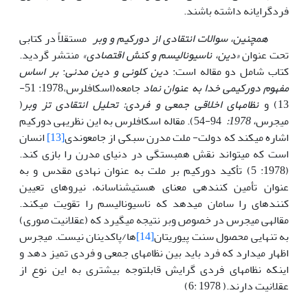
فردگرایانه داشته باشند.
همچنین، سوالات انتقادی از دورکیم و وبر
مستقلاً در کتابی
تحت عنوان
«دین، ناسیونالیسم و کنش اقتصادی»
منتشر گردید.
کتاب شامل دو مقاله است:
دین کلونی و دین مدنی
:
بر اساس
مفهوم دورکیمی خدا به عنوان نماد
جامعه(اسکافلرس،1978: 51-
13) و
نظام­های اخلاقی جمعی و فردی: تحلیل انتقادی تز وبر
(
میجرس
، 1978:
94-54). مقاله اسکافلرس به این نظریه­ی دورکیم
اشاره می­کند که دولت- ملت مدرن سبکی از جامعوندی
[13]
انسان
است که می­تواند نقش همبستگی در دنیای مدرن را بازی کند.
(1978: 5) تأکید دورکیم بر ملت به عنوان نهادی مقدس و به
عنوان تأمین کننده­ی معنای هستی­شناسانه، نیروهای تعیین
کننده­ای را سامان می­دهد که ناسیونالیسم را تقویت می­کند.
مقاله­ی میجرس در خصوص وبر نتیجه می­گیرد که (عقلانیت صوری)
به تنهایی محصول سنت پیوریتان
[14]
­ها/پاک­دینان نیست. میجرس
اظهار می­دارد که فرد باید بین نظام­های جمعی و فردی تمیز دهد و
اینکه نظام­های فردی گرایش قابل­توجه بیشتری به این نوع از
عقلانیت دارند.( 1978 :6)