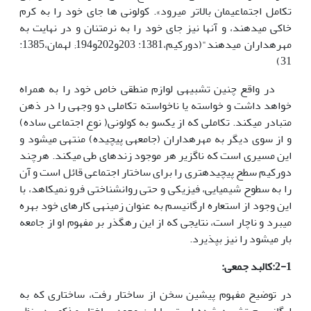
تکامل اجتماعی­مان بالاتر می­رود». کولونی ها جای خود را به کرم
خاکی می­دهند، و آنها نیز جای خود را به نرم­تنان و در نهایت به
مهره­داران می­دهند"(دورکیم،1381: 203و202و194; له­مان،1385:
31)
در واقع چنین تشبیهی لوازم منطقی خاص خود را به همراه
خواهد داشت و خواسته یا ناخواسته تکاملی دو وجهی را در ذهن
متبادر می­کند. تکاملی که از یکسو به کولونی( نوع اجتماعی ساده)
و از سوی دیگر به مهره­داران (جامعه­ی پیچیده) منتهی می­شود و
این مسیری است که ناگزیر هر موجود زنده­ای طی می­کند. هرچند
دورکیم سطح پیچیده­تری را برای ساختار اجتماعی قائل است و آن
را به سطوح شیمیایی، فیزیکی و حتی روانشناختی فرو نمی­کاهد، با
این وجود از استعاره ارگانیسم به عنوان زمینه­ی کارهای خود بهره
می­برد و ناچار است، نتایجی که از این رهگذر بر مفهوم او از جامعه
بار می­شود را نیز بپذیرد.
2-1:کالبد جمعی:
در توضیح مفهوم پیشین سخن از ساختار رفت، ساختاری که به