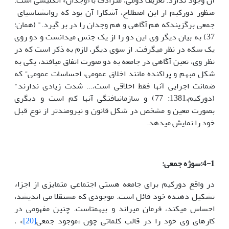
آن وجود ندارد. تعریف دومی، مترادف با «وجدان» انگلیسی است.
منظور دورکیم از این اصطلاح، آشکارا آن بود که روان­شناسی­ای
جمعی برگزیندکه هم آگاهی و هم وجدان را در بر گیرد." (­همان:
37) به بیان دیگر وی این دو را از یک جنس می­دانست و دو روی
یک سکه در نظر می­گرفت. از سوی دیگر، لازم به ذکر است که در
نظر وی، تعین آگاهی در جامعه به دو صورت اتفاق می­افتد، یکی به
شکل مبهم و پراکنده مانند اخلاق عمومی، احساسات عمومی” که
ضمانت اجرایی آن­ها فقط اخلاقی است،... شدت زیادی ندارند"
(دورکیم،1381: 77) و سازمان­یافتگی آنها کم است و دیگری
بصورت معین و مشخص در شکل قانون و نیرومند­تر از نوع قبل
خود را نمایش می­دهد.
4-1:سوژه جمعی:
در واقع دورکیم برای جامعه هستی اجتماعی متمایزی از اجزاء
تشکیل دهنده خود قائل است. موجودی که مستقلا می اندیشد،
احساس می­کند، فرمان می­راند و بی­همتاست. چنین مفهومی در
کارهای وی خود را در قالب کلماتی چون «موجود جمعی
[20]
» ،