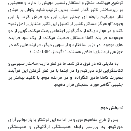
توضیح می­باشد، منطق و استقلال نسبی خویش را دارد و همچنین
بر زیرساختار تاثیر گذار است. بدین ترتیب شاید بتوان بر مبنای
نظر دورکیم رابطه ای جدلی میان این دو فرض کرد. با این
وجود"او هرگز مسائل ناشی از تحلیل این تاثیر متقابل را حل نمی­
کند و در مواردی که از دگرگونی اجتماعی بحث می­کند، گویی از دو
مجموعه فرآیند کاملا مستقل صحبت می­کند: از یک سو، فرایند
های موجود در «زیر ساختار» و از سویی دیگر، فرآیندهایی که در
حوزه­ی آرمان­های اخلاقی هستند." (گیدنز،1384:.152)
به دلایلی که در فوق ذکر شد، ما در نظر داریم ساختار مفهومی و
تکامل­گرایی نزد دورکیم را در ابتدا با در نظر گرفتن این فرآیند
بصورت کاملا مادی انگارانه، و در مرحله دوم، با تاکید بیشتر بر
جنبه­ی آگاهی مورد سنجش قرار دهیم.
2: بخش دوم
پس از طرح مفاهیم فوق و در ادامهِ این نوشتار با بازخوانی آرای
دورکیم، به بررسی رابطه همبستگی ارگانیکی و همبستگی