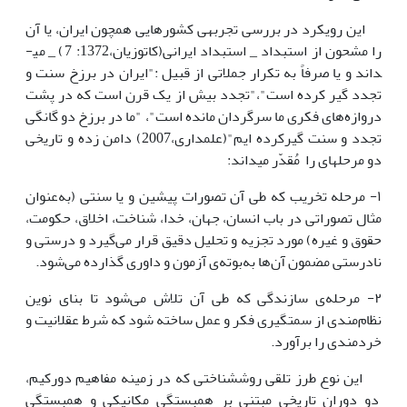
این رویکرد در بررسی تجربه­ی کشورهایی همچون ایران، یا آن
را مشحون از استبداد _ استبداد ایرانی(کاتوزیان،1372: 7) _ می­
داند و یا صر­فاً به تکرار جملاتی از قبیل :"ایران در برزخ سنت و
تجدد گیر کرده است"،"تجدد بیش از یک قرن است که در پشت
دروازه‌های فکری ما سرگردان مانده است"، "ما در برزخ دو گانگی
تجدد و سنت گیرکرده ایم"(علمداری،2007) دامن زده و تاریخی
دو مرحله­ای را مُقدّر می­داند:
۱- مرحله تخریب که طی آن تصورات پیشین و یا سنتی (به‌عنوان
مثال تصوراتی در باب انسان، جهان، خدا، شناخت، اخلاق، حکومت،
حقوق و غیره) مورد تجزیه و تحلیل دقیق قرار می‌گیرد و درستی و
نادرستی مضمون آن‌ها به‌بوته‌ی آزمون و داوری گذارده ‌می‌شود.
۲- مرحله‌ی سازندگی که طی آن تلاش می‌شود تا بنای نوین
نظام‌مندی از سمتگیری فکر و عمل ساخته شود که شرط عقلانیت و
خردمندی را برآورد.
این نوع طرز تلقی روش­شناختی که در زمینه مفاهیم دورکیم،
دو دوران تاریخی مبتنی بر همبستگی مکانیکی و همبستگی