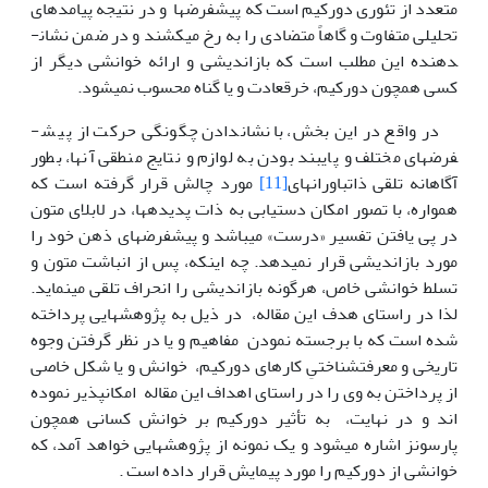
متعدد از تئوری دورکیم است که پیش­فرضها و در نتیجه پیامد­های
تحلیلی متفاوت و گاهاً متضادی را به رخ می­کشند و در ضمن نشان­
دهنده این مطلب است که بازاندیشی و ارائه خوانشی دیگر از
کسی همچون دورکیم، خرق­عادت و یا گناه محسوب نمی­شود.
در واقع در این بخش، با نشان­دادن چگونگی حرکت از پیش­
فرضهای مختلف و پایبند بودن به لوازم و نتایج منطقی آنها، بطور
آگاهانه تلقی ذات­باورانه­ای
[11]
مورد چالش قرار گرفته است که
همواره، با تصور امکان دست­یابی به ذات پدیده­ها، در لابلای متون
در پی یافتن تفسیر «درست» می­باشد و پیش­فرضهای ذهن خود را
مورد بازاندیشی قرار نمی­دهد. چه اینکه، پس از انباشت متون و
تسلط خوانشی خاص، هرگونه بازاندیشی را انحراف تلقی می­نماید.
لذا در راستای هدف این مقاله، در ذیل به پژوهشهایی پرداخته
شده است که با برجسته ­نمودن مفاهیم و یا در نظر گرفتن وجوه
تاریخی و معرفت­شناختیِ کارهای دورکیم، خوانش و یا شکل خاصی
از پرداختن به وی را در راستای اهداف این مقاله امکان­پذیر نموده
اند و در نهایت، به تأثیر دورکیم بر خوانش کسانی همچون
پارسونز اشاره ­می­شود و یک نمونه از پژوهشهایی خواهد آمد، که
خوانشی از دورکیم را مورد پیمایش قرار داده است .