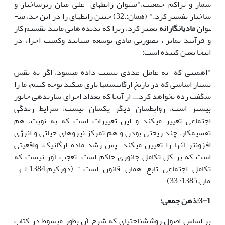
شمار و تراکم جمعیت،"میتوان رابطه­ای علی میان زیرساختار و
ساختار تفسیر کرد." (همان:.32) چنین رابطه­ای را در این حد، می­
توان
مادی­انگارانه
تعبیر کرد، زیرا که پدیده هایی مانند تقسیم کار
و فرآیند تمایز ، بصورتی مادی توسعه می­یابند وکمیت اجزاء در
اینجا تعین کننده است:
"اهمیتی که به عامل عددی نسبت داده می­شود، اگر به نقش
بسیار اساسی که در تاریخ ارگانیسم­ها بازی می­کند توجه کنیم، ما را
شگفت زده نخواهد کرد... از آنجا که تعداد اجزای سازنده­ی جانور
بیشتر است، روابطشان دیگر یکسان نیست، شرایط زندگی
اجتماعی تغییر می­کند و این تغییرات است که به نوبت، هم
تقسیم­کار، چند ریختی بودن و هم تمرکز نیروهای حیاتی و انرژی
افزونتر آنها را تعیین می­کند. پس رشد ماده ارگانیک، واقعیتی
است که بر کل تکامل جانوری حاکم است. تعجب آور نیست که
تکامل اجتماعی تابع همان قانون است." (دورکیم،1384; له­
مان،1385: 33)
3-1:ذهن جمعی:
بر اساس اصول روش­شناختی­ای که شرح آن بطور مبسوط در کتاب