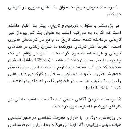
1. برجسته نمودن تاریخ به عنوان یک عامل محوری در کارهای
دورکیم
در پژوهشی با عنوان«
دورکیم و تاریخ
»، پیتر بلا اظهار داشته
است که اگرچه به دورکیم اغلب به عنوان یک تئوری­پرداز غیر
تاریخی پرداخته شده است، تاریخ به واقع در کارهایش محوری
است. "تقریباً اکثر کارهای دورکیم به میزان زیادی بر مبناهای
تاریخی و قوم­شناسانه طرح گردیده است و در واقع در یک
چارچوب تاریخی سازمان داده شده­اند." (بلا،1959: 448) بلا نشان
میدهد که دورکیم معتقد بود"تاریخ زمینه بنیانی­ای برای تحقیق
جامعه­شناختی است و اینکه تئوری ساختی و کارکردی متغیر­هایی
را برای یک تئوری مناسب در خصوص تغییر اجتماعی فراهم می­
کند." (بلا،1959: 460)
2. برجسته نمودن آگاهی جمعی / ایدآلیسم جامعه­شناختی در
کارهای دورکیم با اشاره به رویکرد کانت
در پژوهشی دیگری با عنوان«
معرفت شناسی در صور ابتدایی
حیات دینی دورکیم»
، گادلاو تلاش می­کند به ارزیابی معرفت­شناسی