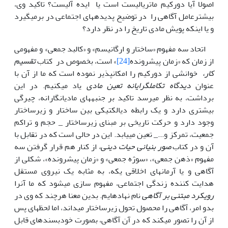
اصولا آیا دورکیم ماتریالیست است یا ایده آلیست؟ تاکید وی،
بیشترعامل آگاهی را در توضیح پدیده­های اجتماعی در برمی­گیرد
و یا اینکه پویش مادی تاریخ را در نظر دارد؟
اتحاد سه مفهوم «ساختار و ارگانیسم» و «کالبد جمعی» و مفهومی
از زمان که «زمان پیش­رونده
[24]
» است، بخصوص در کتاب
تقسیم
کار،
خوانشی از دورکیم را امکان­پذیر نموده است که ما از آن با
عنوان
دیدگاه تکامل­گرایانه تعین مادی
یاد می­کنیم. در این
برداشت، به نظر می­رسد تاکید بر جنبه­های مادی­انگارانه، چیرگی
بیشتری دارد و یک رابطه دیالکتیکی بین ساختار و زیرساختار
وجود دارد و حرکت تاریخی بر مبنای زیرساختار _ حجم و تراکم
جمعیت، تمرکز و..._ تعین می­یابد. این در حالی است که در تقابل با
آن و در کتاب
صور بنیانی حیات
دینی،
از کنار هم قرار گرفتن سه
مفهوم «ذهن جمعی»، «سوژه جمعی» و «زمان پیش­رونده»، شکلی از
آگاهی و یا آرمانهای اخلاقی یکه، به مثابه یک نیروی مستقل
هدایت کننده زندگی اجتماعی، مفهوم سازی می­شود که ما آنرا
رویکرد مبتنی بر آگاهی
نام نهاده­ایم. بدین معنا هرچند که وی در
بدو امر، آگاهی را محصول تحول زیرساختار می­داند، اما لحظه­ای پس
از آن را تصور می­کند که در آن آگاهی، بصورت خودبسنده­ای قابل