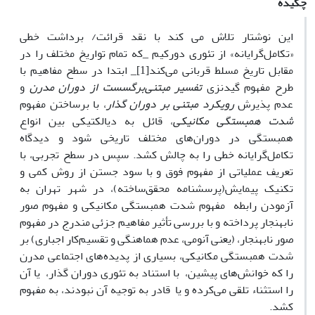
چکیده
این نوشتار تلاش می کند با نقد قرائت/ برداشت خطی
«تکامل‌گرایانه» از تئوری دورکیم _که تمام تواریخ مختلف را در
مقابل تاریخ مسلط قربانی می‌کند[1]_ ابتدا در سطح مفاهیم با
طرح مفهوم گیدنزی
تفسیر مبتنی‌بر‌گسست از دوران مدرن
و
عدم پذیرش
رویکرد مبتنی بر دوران گذار
، با برساختن مفهوم
شدت همبستگی مکانیکی
، قائل به دیالکتیکی بین انواع
همبستگی در دوران‌های مختلف تاریخی شود و دیدگاه
تکامل‌گرایانه خطی را به چالش کشد. سپس در سطح تجربی، با
تعریف عملیاتی از مفهوم فوق و با سود جستن از روش کمی و
تکنیک پیمایش(پرسشنامه محقق‌ساخته)، در شهر تهران به
آزمودن رابطه مفهوم شدت همبستگی مکانیکی و مفهوم صور
نابهنجار‌ پرداخته و با بررسی تأثیر مفاهیم جزئی مندرج در مفهوم
صور نابهنجار، (یعنی آنومی، عدم هماهنگی و تقسیم‌کار اجباری) بر
شدت همبستگی مکانیکی، بسیاری از پدیده‌های اجتماعی مدرن
را که خوانش‌های پیشین، با استناد به تئوری دوران گذار، یا آن
را استثناء تلقی می‌کرده و یا قادر به توجیه آن نبودند، به مفهوم
‌کشد.