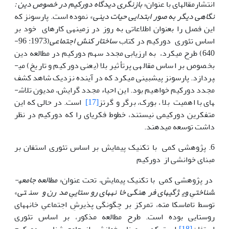
انتشارمقاله­ای با عنوان«
بازنگری دیدگاه دورکیم در خصوص دین :
نگاهی دیگر به صور ابتدایی حیات دینی
» نموده است. پارسونز که
این فصل را بعنوان اطلاعاتی به روز در زمینه­ی کارهای خود بر
اساس تئوری دورکیم در کتاب
ساختار کنش اجتماعی
(1973: 96-
640) طرح ­می­کرد، به ارزیابی مجدد سهم دورکیم در مطالعه دین
بخصوص بر اساس مقاله­ی پر­تأثیر بلا (یعنی دورکیم و تاریخ) می­
پردازد. پارسونز پیش­بینی می­کرد که در آینده نزدیک شاهد کشف
مجدد دورکیم خواهیم بود. این احیاء مجدد گرایش، مدیون تلاش­
های با اهمیت بلا ، بورک، برگر و گرتز
[17]
است. در حالی که این
متفکرین دورکیمی نیستند، خطوط فکری­ای را که دورکیم در نظر
داشت توسعه می­دهند.
6. پژوهشی کمی با تکنیک پیمایش بر اساس تئوری استفان بر
مبنای خوانشی از دورکیم
در پژوهشی کمی با تکنیک پیمایش، تحت عنوان«
مطالعه جامعه­
شناختیِ ویژگی­های فرهنگی خانه­های روستاییِ مدرن و سنتی
»
توسط تاماسکا مته، تمرکز بر چگونگی پذیرشِ اجتماعیِ خانه­های
روستایی بوده است. طرح مطالعه مذکور، بر اساس تئوری