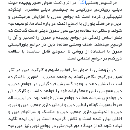
فرانسیس وستلی
[15]
در اثری تحت عنوان «
صور پیچیده حیات
دینی: رویکردی دورکیمی به جنبش­های دینی معاصر
»، این­گونه
نتیجه­گیری کرده است که جوامع مدرن با افزایش عرفی­شدن و
دین و فرهنگ پلورال با اجماع اندک در باره نمادها، توصیف می­
شوند. وستلی به مطالعه برخی صور مدرن دینی همت گماشت که
بنظر اساس زندگی در جوامع پیچیده و مدرن را تسخیر و آن را
توضیح می­دهند. هدف وستلی مطالعه دین در جوامع پلورالیستی
مدرن با استفاده از روشی تا حدودی قابل مقایسه با مطالعه
دورکیم در جوامع ابتدایی است.
در پژوهشی با عنوان
«بازخوانی مفهوم و کارکرد دین در آثار
امیل دورکیم: نگاهی کوتاه به جامعه مدرن
»، غفوری تلاش­کرده
است تا نشان­ دهد با وجود گسترش فر­دگرایی در جوامع مدرن،
دین همچنان نقش جمع­گرایانه خود را خواهد داشت و کارکرد آن
در جوامع پیشرفته همانند جوامع سنتی خواهد بود. در این رساله
صرفاً بصورت کوتاه رابطه­ی دین و آرمان­پردازی جمعی، دین و نیرو،
دین و اندیشه­پردازی جمعی، دین و مناسک و سرانجام دین و
اخلاق بیان شده است و تلاش گردیده است بر این ایده تأکید
نهاده شود که از دیدگاه دورکیم حتی در جوامع نوین نیز دین می­