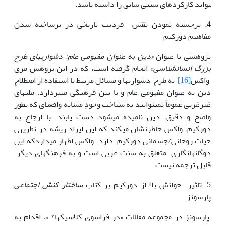
تواند کارکرد­های سنتی سابق را داشته باشد.
4. برجسته نمودن نقش فردیت تاریخی در برساخته شدن
مفاهیم دورکیم
پژوهشی با عنوان
«دین به عنوان مفهومی عام: دشواری­های طرح
بزرگ انسانشناسی
» انجام گرفته است، که در این پژوهش مری
واکس
[16]
به طرح دشواری­ها و مسائل مرتبط با استفاده از اصطلاح
دین به عنوان مفهومی عام و یا بین فرهنگی می­پردازد. ملت­های
غیر­غربی عموماً نمی­توانند به شناختِ وجودِ مشابه واقعی­ای که بطور
واضح و دقیق، دین نامیده می­شود دست یابند. با ارجاع به
دورکیم، واکس خاطر­نشان می­کند که این ایراد ریشه در نظریه­ی
حیات روحانی/جسمانی دورکیم دارد. واکس اظهار می­داردکه این
دوگانه­انگاری متعلق به سنت غربی است و به فرهنگ­ها­­ی دیگر
قابل ترجمه نیست.
5. تأثیر خوانش بلا از دورکیم بر کتاب
ساختار کنش اجتماعی
پارسونز
پارسونز در مجموعه مقالات «در فراسوی کلاسیک­ها؟ »، اقدام به