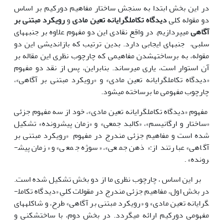
در این بخش ابتدا به سنجش ساختار مفاهیم دورکیم بر اساس
دو مقوله کلی
دیدگاه تکامل­گرایانه تعین مادی
و
رویکرد مبتنی بر
آگاهی
می­پردازیم. در واقع نقادی این دو مفهوم علاوه بر جنبه­های
سلبی، جنبه­ای ایجابی دارد. بدین ترتیب که بازاندیشی این دو
مقوله، به برساخته­شدن مفاهیمی که چارچوب نظری این مقاله بر
آن استوار است، یاری می­رساند. بنابراین، پس از نقد دو مفهوم
«دیدگاه تکامل­گرایانه تعین مادی» و «رویکرد مبتنی بر آگاهی»،
چارچوب مفهومی ما برساخته می­شود.
مفهوم «دیدگاه تکامل­گرایانه تعین مادی»، خود از سه مفهوم جزئی
«ساختار و ارگانیسم»، «کالبد جمعی» و «زمان پیش­رونده» تشکیل
شده است و مفاهیم جزئی مندرج در مفهوم «رویکرد مبتنی بر
آگاهی» عبارتند از:« ذهن جمعی»، «سوژه جمعی» و «زمان پیش­
رونده» .
بر این اساس ، چارچوب نظری ما از دو بخش تشکیل شده است.
در بخش اول، مفاهیم جزئی مندرج در مقولات کلیِ «دیدگاه تکامل­
گرایانه تعین مادی» و «رویکرد مبتنی بر آگاهی» طرح، و شاکله­­های
مفهومی دورکیم ارائه می­گردد. در بخش دوم، با ساخت­شکنی و