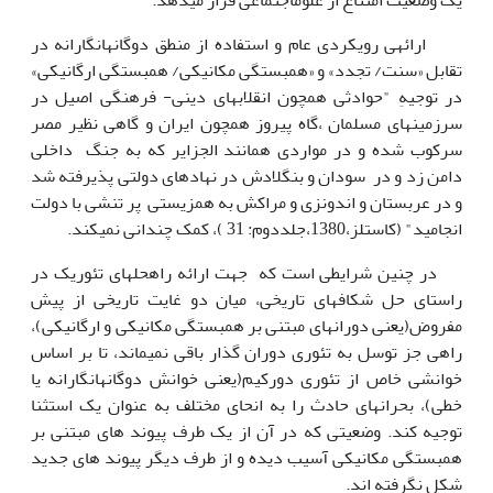
یک وضعیت امتناع از علوم­اجتماعی قرار می­دهد.
­ ارائه­ی رویکردی عام و استفاده از منطق دوگانه­انگارانه در
تقابل «سنت/ تجدد» و «همبستگی مکانیکی/ همبستگی ارگانیکی»
در توجیهِ "حوادثی همچون انقلابهای دینی- فرهنگی اصیل در
سرزمینهای مسلمان ،گاه پیروز همچون ایران و گاهی نظیر مصر
سرکوب شده و در مواردی همانند الجزایر که به جنگ داخلی
دامن زد و در سودان و بنگلادش در نهادهای دولتی پذیرفته شد
و در عربستان و اندونزی و مراکش به همزیستی پر تنشی با دو­لت
انجامید" (کاستلز،1380،جلددوم: 31 )، کمک چندانی نمی­کند.
در چنین شرایطی است که جهت ارائه راه­حل­های تئوریک در
راستای حل شکاف­های تاریخی، میان دو غایت تاریخی از پیش
مفروض(یعنی دورانهای مبتنی بر همبستگی مکانیکی و ارگانیکی)،
راهی جز توسل به تئوری دوران گذار باقی نمی­ماند، تا بر اساس
خوانشی خاص از تئوری دورکیم(یعنی خوانش دوگانه­انگارانه یا
خطی)، بحرانهای حادث را به انحای مختلف به عنوان یک استثنا
توجیه کند. وضعیتی که در آن از یک طرف پیوند های مبتنی بر
همبستگی مکانیکی آسیب دیده و از طرف دیگر پیوند های جدید
شکل نگرفته اند.