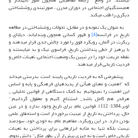
نیستند. در واقع رابطه مفاهیمی همچون صور نابهنجار و
همبستگی­های اجتماعی در دوران مدرن ، صورت­بندی روش­شناختی
دیگری را طلب می­کند.
به عنوان یک نمونه و در مقابل، تحولات روش­شناختی در مطالعه
تاریخ در فرانسه
[4]
و ظهور کسانی همچون ویندلباند، دیلتای و
ریکرت در آلمان، رویکرد فوق را مورد چالش جدی قرار می­­دهند و
با پرهیز از خطی پنداشتن تاریخ، فراسوی نیک و بد می­ایستند و
نقطه عزیمت خود را در تبیین یک وضعیت اجتماعی، تعینات خاص و
فردیت تاریخی قرار می­دهند.
پیشفرضی که به فردیت تاریخی پایبند است، بدرستی می­داند
که "اهمیت و معنای هیأتی از پدیده­­های فرهنگی و پایه و اساس
این اهمیت را نمی­توانیم به کمک دستگاهی از قوانین تحلیلی _
هرقدر هم کامل باشد_ استنتاج کنیم و معقول گردانیم."
(وبر،1384: 112). قوانین عام، برای تاریخ وجود ندارد و در عین
حال، پرداختن به تاریخ از عینیت برخوردار است و استحقاق علمی
بودن دارد. در این رویکرد، مفاهیم عام، به خودی خود، سودمند
نیست بلکه تنها به مثابه ابزارهایی برای پرداختن به تعینات
تاریخی خاص است و نه چیزی بیش از آن. بطور مثال" دانش نجوم،