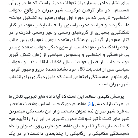
برای نشان دادن بسیاری از تحولات مدرنی است که ما در پی آن
هستیم. در نظر گرفتن مرکزیت شهر تهران در وقوع تحولات
اجتماعی- تاریخی که در دوره اول پهلوی منجر به تشکیل دولت-
ملت ­گردید و فرایند مدرنیزاسیون را اجتناب­ناپذیر ­نمود، در کنار
شکل­گیری بسیاری از گروههای رسمی و غیر رسمی قدرت و در
کنار هم قرار گرفتن فرهنگهای متعدد قومی، نمونه­ای بس جالب
توجه را امکان­پذیر نموده است. از سوی دیگر تحولات متعدد و پی­در
پی فرهنگی و اجتماعی و بخصوص سیاسی از زمان شکل گیری
دولت- ملت، از قبیل حوادث سال 1332، انقلاب 57 و تحولات
سیاسی پس از انتخابات 88 ، خود نشان­دهنده بروز و ظهور گونه­
های متنوع همبستگی­ اجتماعی است که دلیل دیگری برای انتخاب
شهر تهران است.
پرسش کلیدی مقاله، این است که آیا داده ­های تجربی، تلاش ما
در جهت بازاندیشی
[5]
مفاهیم دورکیم بر اساس وضعیت منحصر
به فرد شهر تهران (به عنوان پایتخت و از این بابت یکی مهمترین
شهرهای تحت تأثیر تحولات مدرن شهری در ایران) را تأیید می­
کند؟ به بیان دیگر آیا بر مبنای مفاهیم و نظریه­ی وی، می­توان رابطه
همبستگی مکانیکی و ارگانیکی را چند­بعدی دانست؟ و در یک