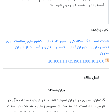
آمستردام. و همینطور رجوع شود به:
کلیدواژه‌ها
شدت همبستگی مکانیکی
صور نابهنجار
کشورهای پسااستعماری
تکه برداری
دوران گذار
تفسیر مبتنی بر گسست از دوران
مدرن
20.1001.1.17351901.1388.10.2.6.0
اصل مقاله
بیان مسئله
گفتمان نوسازی در ایران همواره ناظر بر فرض دو نقطه ایده­آل در
تاریخ بوده است که منبعث از مفهوم زمانِ پیشرفت در سنت