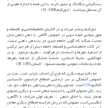
بستگیهایی تنگاتنگ و عمیق دارند، با این همه تا اندازه معینی از
آن مستقل می­باشند." (دورکیم،1360: 31)
دورکیم پیش­تر می­راند و در کتاب­های
جامعه­شناسی و فلسفه
و
صور بنیادی حیات دینی
در خصوص آگاهی یا ذهن جمعی چنان
صحبت می­کند که گویی جامعه چیزی جز پدیده­ی ذهنی نیست.
"در کتابِ جامعه­شناسی و فلسفه، جامعه «بیش از هر چیز ترکیبی
از ایده­ها، باورها و احساسات از هرگونه...» تعریف می­شود. ...و در
خودکشی
، «محیط اجتماعی» «اساساً متشکل از ایده­ها، باورها،
عادات و تمایلات عمومی» توصیف می­شود." (له­مان،1385: 38)
اما نکته مهم دیگری که طرح آن اجتناب ناپذیر است، بحث در
خصوص آشفتگی بر سر ترجمه­ی اصطلاح فرانسوی «کنسیانس
کلکتیو»
[19]
است."محتوی روان جمعی پیرامون دو قطب دور می­
زند. یکی محتوای فکری، یا اندیشه جمعی است، و دیگری محتوای
هنجار بنیاد، یا اخلاق جمعی. ... تعریف اولی مترادف با «آگاهی»
انگلیسی است، مفهومی که در زبان فرانسه اصطلاح دیگری معادل