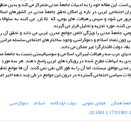
ی است. این مقاله خود را به ادبیات جامعهً مدنی متمرکز می کند و بدین منظو
ان اجتماعی غربی در باره ی امکان تحقق جامعهً مدنی در کشورهای اسلا
مرور می شود و سپس رهیافت های بومی، که تلا ش می کنند به سئوالا
شن کنند، مورد تجزیه و تحلیل قرار می گیرند.
ومی، جامعهً مدنی را ویژگی خاص جوامع مدرن غربی می داند و تحقق آن
لی چون تضاد اسلا م و دموکراسی، وجود ساختارهای اجتماعی سلسله مراتبی،
بقاء دولت اقتدارگرا غیر ممکن می داند.
دنیای عرب سه رهیافت لیبرالی، اسلا می و سوسیالیستی نسبت به جامعهً م
دی به ابهامات مطرح شده در رویکردهای غربی پاسخ دهند. هر سه مورد اگر
مدنی موافق نیستند، اما آن را به طور کلی نفی نمی کنند. آن ها موانع تحق
ولا ت سیاسی اجتماعی گسترده در درون این جوامع در طی چند دهه اخیر ام
معهً همگن
فضای عمومی
دولت خودکامه
اسلا م
دموکراسی
20.1001.1.17351901.1