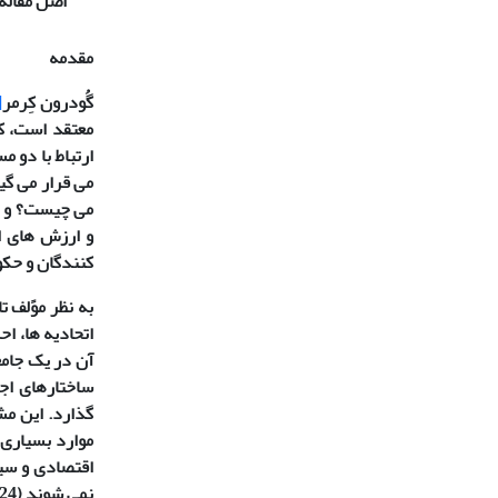
اصل مقاله
مقدمه
گُودرون کِرمر
1]
معتقد است، ک
ارتباط با دو 
می قرار می گی
می چیست؟ و دا
و ارزش های اس
کنندگان و حک
به نظر موًلف ت
اتحادیه ها، ا
آن در یک جامعه
ساختارهای اج
گذارد. این م
موارد بسیاری 
اقتصادی و سیا
نمی شوند (
124