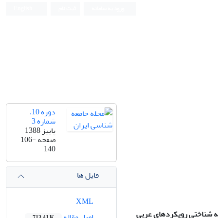
ورود به سامانه
ثبت نام
English
دوره 10،
شماره 3
پاییز 1388
صفحه
106-
140
فایل ها
XML
عه شناختی رویکردهای عربی
اصل مقاله
713.41 K