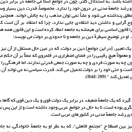
ته باشد. به استدلا ل گلنر، چون در جوامع اسلا می جامعه در برابر دین
 و رشد جامعهً مدنی در درون خود را ندارد. مخصوصاً، قدرت دین بسیار و
لق پنداشته می شود و علناً نمی توان مذهب را به چالش خواند. همچنین ب
وع گرایی و داشتن دید انتقادی جایی ندارد، چرا که اعتقاد بر آن است 
ا قانون اساسی برای هیمشه به جامعه اعطاء کرده است و این قانون همه هن
 او در توضیح سیطرهً دین بر جامعه و تا حدودی بر دولت می نویسد:
 یک تعبیر، [در این جوامع] دین بر دولت، که در عین حال مستقل از آن نیز
معمولاً هیچ رقیبی را در فضای اضطراری در قلمروی که عملاً بر آن حکم می ر
ن چه به صورت فردی و چه به صورت جمعی قدرتی ندارند، اما فرهنگی را 
 است و حتی خود را بر دولت تحمیل می کند. قدرت سیاسی نه می تواند آن را
 تعدیل کند " (
Ibid: 209
).
 گیرد که یک جامعهً ضعیف، در برابر یک دولت قوی و یک دین قوی که گاها در 
ری بوده است، تا به حال در جوامع عربی وجود داشته است و از این پس ن
دی رشد جامعهً مدنی در کشورهای عربی است.
یز بین اصطلا ح "مجتمع الاهلی"، که به نظر او به جامعهً خانوادگی، نه جام