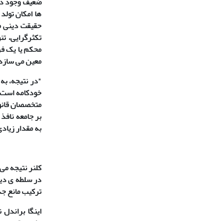
ضعیف وجود داش
ها امکان تولد
حقیقت دینی مط
تکثرگرایی، تن
محکم یا یک فر
معین می سازد.
"در نتیجه، به
خودکامه است و 
متخصصان قانو
بر جامعه نافذ
به مقدار زیادی
کلنر نتیجه می
در سلطه ی دیگ
ترکیب مانع ج
اینگا براندل ن