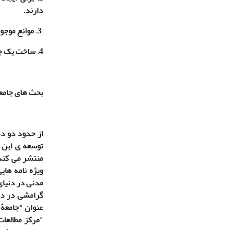
دارند.
3. موانع موجود در راه تشکیل جامعهً مدنی در جوامع اسلا می قابل حل هستند.
4. ساخت یک جامعهً مدنی مطابق اصول و ارزش های فرهنگی بومی در کشورهای اسلا می- عربی امری ممکن است.
بحث های جامع
توسعه ی ابن خ
منتشر می کند.
ویژه نامه های
مدنی در دنیای
عنوان "جامعهً
"مرکز مطالعا