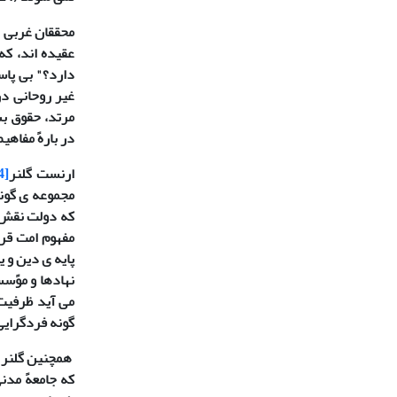
محققان غربی د
عقیده اند، ک
دارد؟" بی پاس
غیر روحانی در
مرتد، حقوق بش
در بارهً مفاهیم
ارنست گلنر
[4]
مجموعه ی گونا
که دولت نقش خ
مفهوم امت قرا
پایه ی دین و ی
نهادها و موًسس
می آید ظرفیت 
گونه فردگرایی 
همچنین گلنر م
که جامعهً مدن