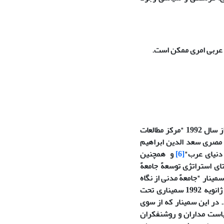
از حدود دو دهه است که بحث جامعهً مدنی به طور جدی وارد گفتمان عربی شده است. از سال 1992 "مرکز مطالعات
مصری سعد الدین ابراهیم
 دنیای عرب"
[6]
و همچنین
ی استراتژی توسعهً جامعهً
ینار "جامعهً مدنی از نگاه
گرامشی در دنیای عرب" که در سال 1992 در قاهره برگزا شد، در تاریخ های 20 تا 23 ژانویه 1992 سمیناری تحت
 در این سمینار که از سوی
یاست مداران و روشنفکران