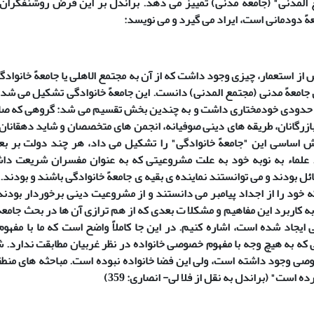
 المدنی" (جامعهً مدنی) تمییز می دهد. براندل بر این فرض روشنفکران
هً دودمانی است، ایراد می گیرد و می نویسد:
 از استعمار، چیزی وجود داشت که از آن به مجتمع الاهلی یا جامعهً خانوادگی
 جامعهً مدنی (مجتمع المدنی) دانست. این جامعهً خانوادگی تشکیل می شد
ا حدودی خودمختاری داشت و به چندین بخش تقسیم می شد: گروهی که صا
 بازرگانان، طریقه های دینی صوفیانه، انجمن های متخصصان و شاید دهقانان 
ش اساسی این "جامعهً خانوادگی" را تشکیل می داد، هر چند دولت بر بع
علماء به نوبه خود به علت مشروعیتی که به عنوان مفسران شریعت دا
 بودند و می توانستند نماینده ی بقیه ی جامعهً خانوادگی باشند و بودند. ب
ه خود را از اجداد پیامبر می دانستند و از مشروعیت دینی برخوردار بودند،
ه کاربرد این مفاهیم و مشکلا ت بعدی که از هم ترازی آن ها در بحث جامعهً
جاد شده است، اشاره کنیم. در این جا کاملاً واضح است که ما با مفهوم
 که به هیچ وجه با مفهوم خصوصی خانواده در نظر غربیان مطابقت ندارد.
 وجود داشته است، ولی این فضا خانواده نبوده است. مباحثه های منطقه
ه است" (براندل به نقل از فلا لی- انصاری: 359)