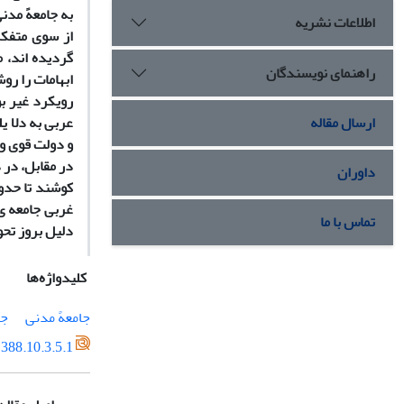
به جامعهً مدن
اطلاعات نشریه
از سوی متفکر
گردیده اند، 
راهنمای نویسندگان
ابهامات را رو
رویکرد غیر ب
ارسال مقاله
عربی به دلا ی
و دولت قوی و 
در مقابل، در 
داوران
کوشند تا حدو
غربی جامعه ی 
تماس با ما
دلیل بروز تح
کلیدواژه‌ها
جامعهً مدنی
جا
388.10.3.5.1