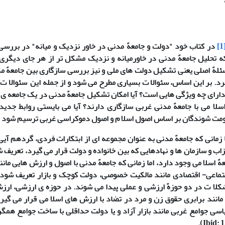
[
در کتاب خود "دولت و جامعهً مدنی در خاور نزدیک و میانه" در بررسی 
ه تحلیل جامعهً مدنی در خاورمیانه و نزدیک مشکل تر از هر جای دیگری
مسئلهً اصلی یعنی تشکیل دولت های ملی و نیز بررسی سازگاری بین جامعهً م
رد. بر این اساس، سئوالا ت بسیاری مطرح می شود و از جمله این سئوالا ت، 
رای چه ویژگی هایی است؟ آیا امکان تشکیل جامعهً مدنی در یک جامعه ی
لا می با جامعهً مدنی غربی سازگاری دارند؟ آیا می بایستی روابط جدی
ومت شوندگان بر اساس اصول اسلا م و اصول دموکراسی غربی ترسیم شود (
ا زمانی که جامعهً مدنی به عنوان مجموعه ای از ابتکارات فردی، گردهم آیی
حزاب و سازمان ها و نهادهایی که بین خانواده و دولت قرار می گیرد، تعریف
ً اسلا می وجود دارد، اما زمانی که جامعهً مدنی با اصول و ارزش هایی مانن
تماعی- اقتصادی مانند مالکیت خصوصی، دولت کوچک و بازار تعریف شود،
شکلا ت در دو حوزهً ارزشی و عملی پیدا می شوند. در حوزه ی ارزشی، ا
مانند برابری حقوق زن و مرد در تضاد با ارزش های اسلا می قرار می گیرد
سی جوامع غربی مانند بازار آزاد و یا دولت حداقلی با ساخت جوامع همگ
).
Ibid: 