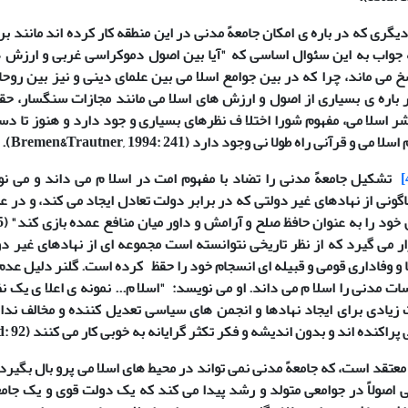
یگری که در باره ی امکان جامعهً مدنی در این منطقه کار کرده اند مانند ب
ه جواب به این سئوال اساسی که "آیا بین اصول دموکراسی غربی و ارزش 
خ می ماند، چرا که در بین جوامع اسلا می بین علمای دینی و نیز بین روح
 باره ی بسیاری از اصول و ارزش های اسلا می مانند مجازات سنگسار، حقو
ر اسلا می، مفهوم شورا اختلا ف نظرهای بسیاری و جود دارد و هنوز تا د
 اسلا می و قرآنی راه طولا نی وجود دارد (
Bremen&Trautner, 1994: 241
).
تشکیل جامعهً مدنی را تضاد با مفهوم امت در اسلا م می داند و می نویس
گونی از نهادهای غیر دولتی که در برابر دولت تعادل ایجاد می کند، و در ع
ود را به عنوان حافظ صلح و آرامش و داور میان منافع عمده بازی کند" (
5
ر می گیرد که از نظر تاریخی نتوانسته است مجموعه ای از نهادهای غیر دو
ا و وفاداری قومی و قبیله ای انسجام خود را حقظ کرده است. گلنر دلیل عدم
ات مدنی را اسلا م می داند. او می نویسد: "اسلا م... نمونه ی اعلا ی یک 
زیادی برای ایجاد نهادها و انجمن های سیاسی تعدیل کننده و مخالف ندار
پراکنده اند و بدون اندیشه و فکر تکثر گرایانه به خوبی کار می کنند (
d: 92
عتقد است، که جامعهً مدنی نمی تواند در محیط های اسلا می پرو بال بگیرد
ی اصولاً در جوامعی متولد و رشد پیدا می کند که یک دولت قوی و یک جام