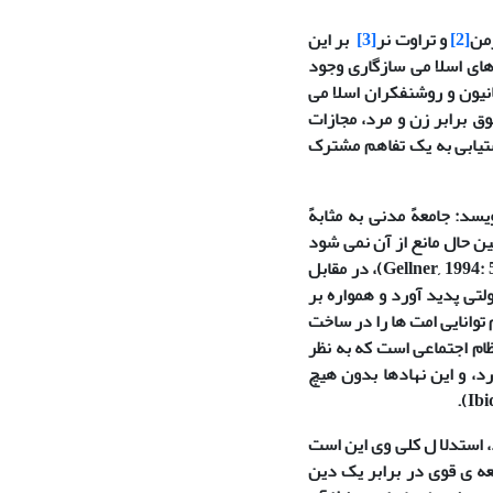
رمن
[2]
و تراوت نر
[3]
بر این
های اسلا می سازگاری وجود
انیون و روشنفکران اسلا می
ق برابر زن و مرد، مجازات
ستیابی به یک تفاهم مشترک
د: جامعهً مدنی به مثابهً
ین حال مانع از آن نمی شود
Gellner, 1994: 
)، در مقابل
لتی پدید آورد و همواره بر
 توانایی امت ها را در ساخت
نظام اجتماعی است که به نظر
د، و این نهادها بدون هیچ
).
Ibi
، استدلا ل کلی وی این است
عه ی قوی در برابر یک دین