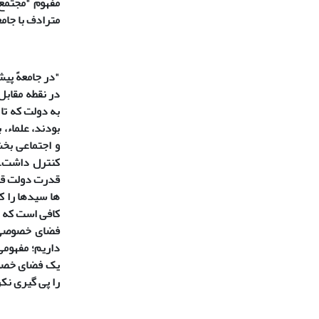
مفهوم "مجتمع
مترادف با جامع
"در جامعهً پیش
در نقطه مقابل
به دولت که ت
بودند، علماء،
و اجتماعی بخ
کنترل داشت. 
قدرت دولت قائل
ها سیدها را ک
کافی است که ب
فضای خصوصی ای
داریم؛ مفهومی
یک فضای خصوصی
را پی گیری نکرد